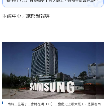
將在明（21）日發動史上最大罷工，恐損害南韓經濟。
對此，財信傳媒集團董事長謝金河指出，連三星集團資
源這麼雄厚的大財團在中國都不能立足，台灣居然還有
財經中心／施郁韻報導
很多政治人物鼓吹企業二次西進。
南韓三星電子工會將在明（21）日發動史上最大罷工，恐損害南