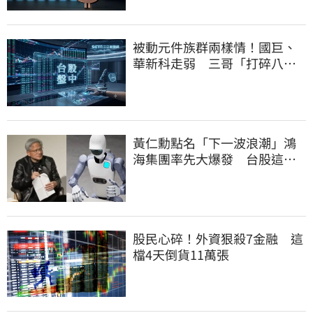
被動元件族群兩樣情！國巨、
華新科走弱 三哥「打碎八卦
鏡」逆勢狂飆5%
黃仁勳點名「下一波浪潮」鴻
海集團率先大爆發 台股這族
群全面噴出
股民心碎！外資狠殺7金融 這
檔4天倒貨11萬張