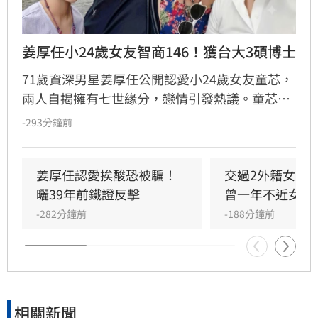
姜厚任小24歲女友智商146！獲台大3碩博士
71歲資深男星姜厚任公開認愛小24歲女友童芯，
兩人自揭擁有七世緣分，戀情引發熱議。童芯被
譽為全方位學霸，擁有146高智商，不僅取得台
-293分鐘前
大三個碩士與博士學位，更曾在美擔任科技研究
員18年。姜厚任因惜才擔任其事業集團總裁，協
助管理跨領域資源，讓童芯專注研發。童芯除學
姜厚任認愛挨酸恐被騙！
交過2外籍女友
術成就外，還具備特殊靈性體驗，曾在廟宇創下
曬39年前鐵證反擊
曾一年不近女色
連續擲出42個聖筊的奇蹟。兩人超越傳統男女情
-282分鐘前
-188分鐘前
愛，以理性思維與能力互補模式，共同經營科
技、文化與農業事業，展開跨越世紀的合作使
命。
相關新聞