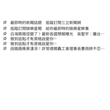
最即時的新聞話題 追蹤訂閱三立新聞網
追蹤訂閱娛樂星聞 給你最即時的娛樂星鮮事
白海豚路徑變了！最新各國預報曝光 吳聖宇：離台灣
又更近一點
做到這點才有資格說愛你
PR
做到這點才有資格說愛你
PR
田路路晚景淒涼！許常德開轟工會理事長曹雨婷不忍
了：別只包紅包慰問