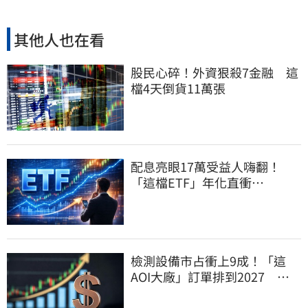
其他人也在看
股民心碎！外資狠殺7金融 這
檔4天倒貨11萬張
配息亮眼17萬受益人嗨翻！
「這檔ETF」年化直衝
12.16% 最後上車日曝光
檢測設備市占衝上9成！「這
AOI大廠」訂單排到2027 目
標價上看780元