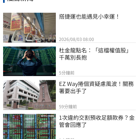
搭捷運也能遇見小幸運！
2026/08/03 08:00
杜金龍點名：「這檔權值股」
千萬別長抱
5分鐘前
EZ Way捲個資疑慮風波！關務
署要出手了
59分鐘前
1次違約交割預收足額款券？金
管會回應了