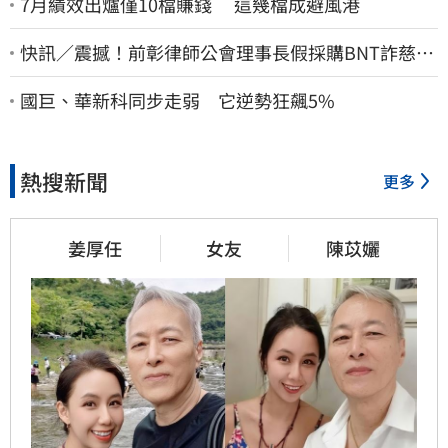
7月績效出爐僅10檔賺錢 這幾檔成避風港
快訊／震撼！前彰律師公會理事長假採購BNT詐慈濟
10億、洗錢囤232kg黃金
國巨、華新科同步走弱 它逆勢狂飆5%
熱搜新聞
更多
姜厚任
女友
陳苡孋