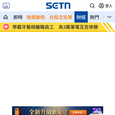
登入
即時
颱風動態
台股怎投資
財經
熱門
影音
降風
學霸牙醫槓離職員工 為3萬筆電互告慘勝
俄羅斯