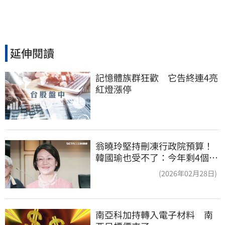
延伸閱讀
記憶體族群狂歡　它告終連4亮
紅燈漲停
翁曉玲堅持刪凍行政院預算！
韓國瑜也受不了：今年剩4個月
你思考一下
(2026年02月28日)
南亞科加持轉入電子材料　南