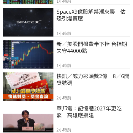
1小時前
SpaceX9億股解禁潮來襲　估
恐引爆賣壓
1小時前
新／美股開盤費半下挫 台指期
失守44000點
1小時前
快訊／威力彩頭獎2億　8／6開
獎號碼
2小時前
華邦電：記憶體2027年更吃
緊　高雄廠擴建
2小時前