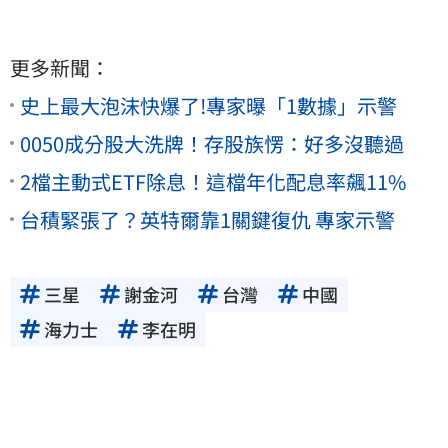
更多新聞：
史上最大泡沫快爆了!專家曝「1數據」示警
0050成分股大洗牌！存股族愣：好多沒聽過
2檔主動式ETF除息！這檔年化配息率飆11%
台積緊張了？英特爾靠1關鍵復仇 專家示警
三星
謝金河
台灣
中國
海力士
李在明