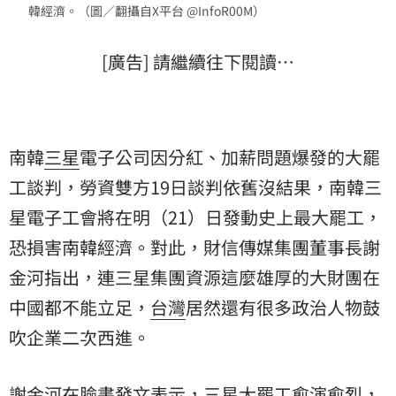
韓經濟。（圖／翻攝自X平台 @InfoR00M）
[廣告] 請繼續往下閱讀…
南韓
三星
電子公司因分紅、加薪問題爆發的大罷
工談判，勞資雙方19日談判依舊沒結果，南韓三
星電子工會將在明（21）日發動史上最大罷工，
恐損害南韓經濟。對此，財信傳媒集團董事長
謝
金河
指出，連三星集團資源這麼雄厚的大財團在
中國
都不能立足，
台灣
居然還有很多政治人物鼓
吹企業二次西進。
謝金河在臉書發文表示，三星大罷工愈演愈烈，