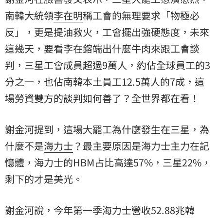
南韓大統領
李在明
稱工會的無理要求「物極必
反」，更是提油救火，工會擺出強硬態度，未來
這幾天，要看李在鎔端出什麼牛肉來跟工會談
判，三星工會成員超過9萬人，約佔全球員工的3
分之一，也佔南韓本土員工12.5萬人的7成，這
場勞資雙方的談判如何善了？全世界都在看！
謝金河提到，這場大罷工為什麼發生在三星，為
什麼不是
海力士
？最主要原因是海力士主力在記
憶體，海力士的HBM占比高達57%，三星22%，
剩下的才是美光。
謝金河說，今年第一季海力士營收52.88兆韓