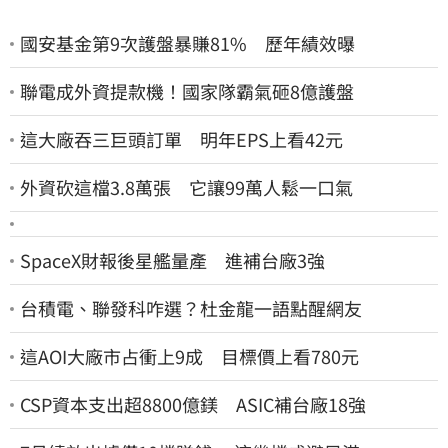
國安基金第9次護盤暴賺81% 歷年績效曝
聯電成外資提款機！國家隊霸氣砸8億護盤
這大廠吞三巨頭訂單 明年EPS上看42元
外資砍這檔3.8萬張 它讓99萬人鬆一口氣
SpaceX財報後星艦量產 進補台廠3強
台積電、聯發科咋選？杜金龍一語點醒網友
這AOI大廠市占衝上9成 目標價上看780元
CSP資本支出超8800億鎂 ASIC補台廠18強