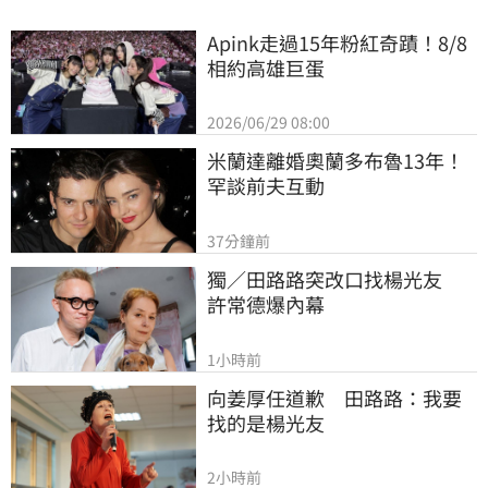
Apink走過15年粉紅奇蹟！8/8
相約高雄巨蛋
2026/06/29 08:00
米蘭達離婚奧蘭多布魯13年！
罕談前夫互動
37分鐘前
獨／田路路突改口找楊光友　
許常德爆內幕
1小時前
向姜厚任道歉　田路路：我要
找的是楊光友
2小時前