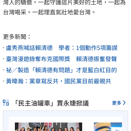
灣人的驕傲。一起守護這片美好的土地，一起為
台灣喝采。一起理直氣壯地愛台灣。
更多新聞：
盧秀燕喊話賴清德 學者：1個動作5項籌謀
臺灣漫遊錄奪布克國際獎 賴清德振奮發聲
祕／製造「賴清德有問題」才是藍白紅目的
黃暐瀚：黨章寫反共，國民黨目前最親共
「民主油罐車」賈永婕掀議
更多