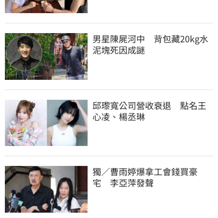
男星陳屍河中　背包藏20kg水
泥塊死因成謎
邱瓈寬公司營收衰退　點名王
心凌、楊丞琳
獨／曹雨婷爆拿工會錢買豪
宅　李亞萍發聲