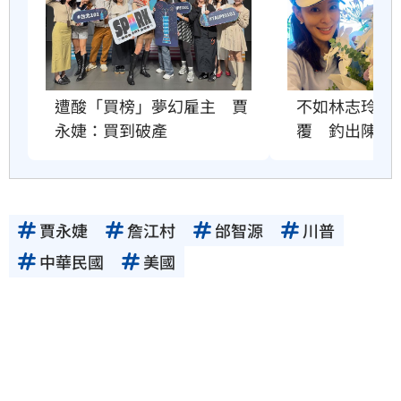
不如林志玲？
遭酸「買榜」夢幻雇主　賈
覆　釣出陳水
永婕：買到破產
賈永婕
詹江村
邰智源
川普
中華民國
美國