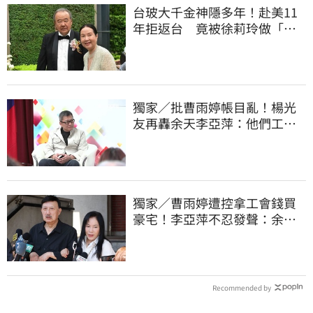
台玻大千金神隱多年！赴美11
年拒返台 竟被徐莉玲做「這
件事」打動回家
獨家／批曹雨婷帳目亂！楊光
友再轟余天李亞萍：他們工會
跟演藝圈沒關
獨家／曹雨婷遭控拿工會錢買
豪宅！李亞萍不忍發聲：余天
管工會都貼錢
Recommended by