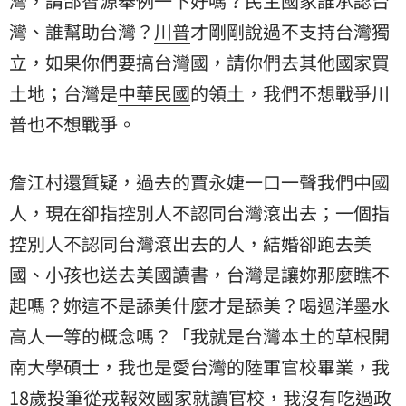
灣，請邰智源舉例一下好嗎？民主國家誰承認台
灣、誰幫助台灣？
川普
才剛剛說過不支持台灣獨
立，如果你們要搞台灣國，請你們去其他國家買
土地；台灣是
中華民國
的領土，我們不想戰爭川
普也不想戰爭。
詹江村還質疑，過去的賈永婕一口一聲我們中國
人，現在卻指控別人不認同台灣滾出去；一個指
控別人不認同台灣滾出去的人，結婚卻跑去美
國、小孩也送去美國讀書，台灣是讓妳那麼瞧不
起嗎？妳這不是舔美什麼才是舔美？喝過洋墨水
高人一等的概念嗎？「我就是台灣本土的草根開
南大學碩士，我也是愛台灣的陸軍官校畢業，我
18歲投筆從戎報效國家就讀官校，我沒有吃過政