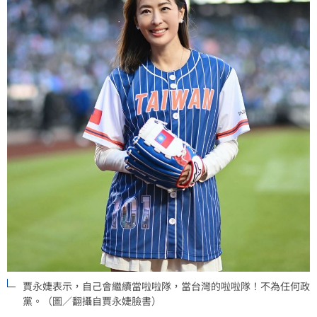
賈永婕表示，自己會繼續當啦啦隊，當台灣的啦啦隊！不為任何政
黨。（圖／翻攝自賈永婕臉書）