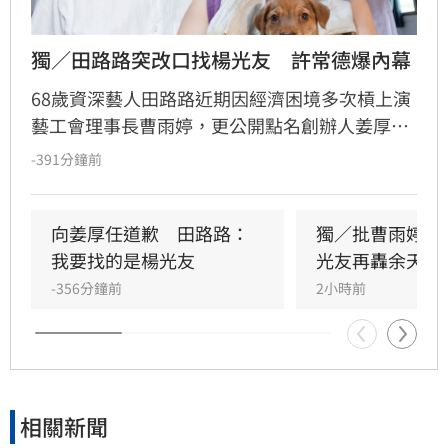
獨／田路路突改口找楊光友　許常德爆內幕
68歲資深藝人田路路近期因經濟困境多次槓上演
藝工會理事長曹雨婷，更公開點名創辦人姜厚任
出面，事後卻發文坦言搞錯對象，真正想找的是
-391分鐘前
前理事長楊光友。楊光友對此回應，質疑田路路
晚年困頓不應全歸咎於工會。對此，音樂人許常
德出面緩頰，建議田路路應先安頓好生活，並提
向姜厚任道歉　田路路：
獨／批曹雨婷帳
議透過口述歷史記錄資深藝人的故事。許常德同
我要找的是楊光友
光友再轟余天工
時批評現任理事長曹雨婷不應神隱，呼籲工會應
-356分鐘前
2小時前
展現具體作為照顧資深藝人，而非僅提供勞健保
功能。整起事件引發關注，田路路則強調目前先
處理身體狀況，後續發展仍待觀察。
相關新聞