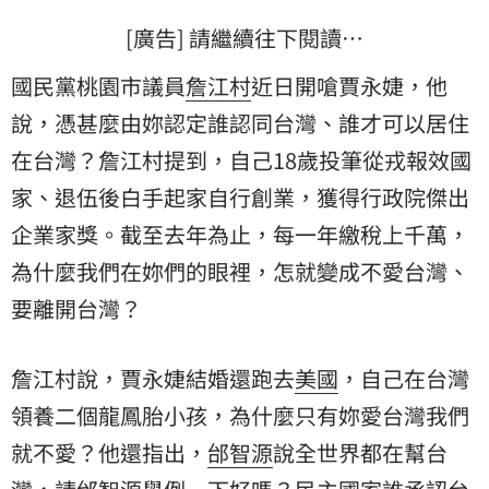
[廣告] 請繼續往下閱讀…
國民黨桃園市議員
詹江村
近日開嗆賈永婕，他
說，憑甚麼由妳認定誰認同台灣、誰才可以居住
在台灣？詹江村提到，自己18歲投筆從戎報效國
家、退伍後白手起家自行創業，獲得行政院傑出
企業家獎。截至去年為止，每一年繳稅上千萬，
為什麼我們在妳們的眼裡，怎就變成不愛台灣、
要離開台灣？
詹江村說，賈永婕結婚還跑去
美國
，自己在台灣
領養二個龍鳳胎小孩，為什麼只有妳愛台灣我們
就不愛？他還指出，
邰智源
說全世界都在幫台