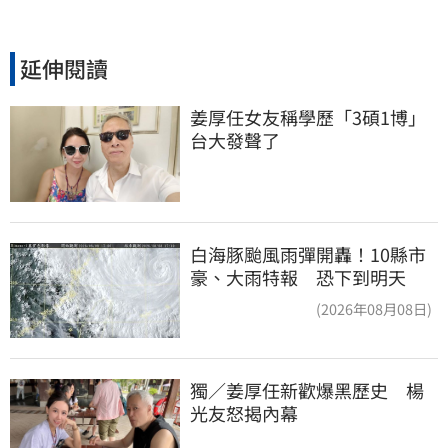
延伸閱讀
姜厚任女友稱學歷「3碩1博」 
台大發聲了
白海豚颱風雨彈開轟！10縣市
豪、大雨特報 恐下到明天
(2026年08月08日)
獨／姜厚任新歡爆黑歷史　楊
光友怒揭內幕