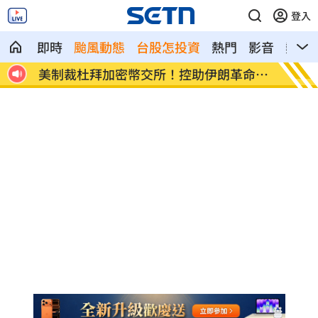
登入
即時
颱風動態
台股怎投資
熱門
影音
熱搜
夫互
美制裁杜拜加密幣交所！控助伊朗革命衛
美就業
隊
溫