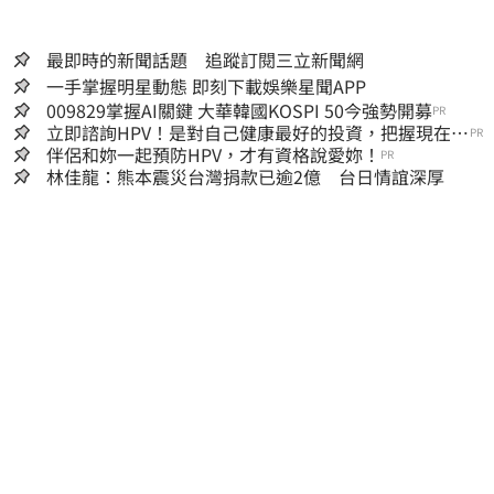
最即時的新聞話題 追蹤訂閱三立新聞網
一手掌握明星動態 即刻下載娛樂星聞APP
009829掌握AI關鍵 大華韓國KOSPI 50今強勢開募
PR
立即諮詢HPV！是對自己健康最好的投資，把握現在不
PR
嫌晚！
伴侶和妳一起預防HPV，才有資格說愛妳！
PR
林佳龍：熊本震災台灣捐款已逾2億 台日情誼深厚