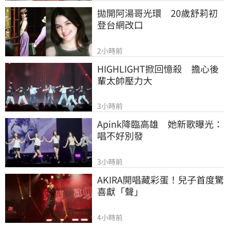
拋開阿湯哥光環　20歲舒莉初
登台網改口
2小時前
HIGHLIGHT掀回憶殺　擔心後
輩太帥壓力大
3小時前
Apink降臨高雄　她新歌曝光：
唱不好別發
3小時前
AKIRA開唱藏彩蛋！兒子首度驚
喜獻「聲」
4小時前