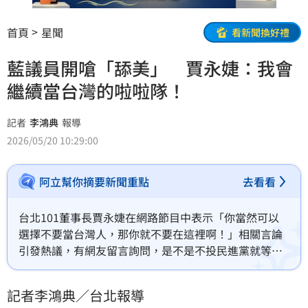
首頁
星聞
看新聞換好禮
藍議員開嗆「舔美」 賈永婕：我會
繼續當台灣的啦啦隊！
記者
李鴻典
報導
2026/05/20 10:29:00
阿立幫你摘要新聞重點
去看看
台北101董事長賈永婕在網路節目中表示「你當然可以
選擇不要當台灣人，那你就不要在這裡啊！」相關言論
引發熱議，有網友留言詢問，是不是不投民進黨就等於
不愛台灣？賈永婕回答，當然不是、那是不實的資訊；
她也強調「我會繼續當啦啦隊，當台灣的啦啦隊！不為
記者李鴻典／台北報導
任何政黨。」