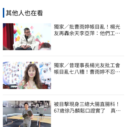
其他人也在看
獨家／批曹雨婷帳目亂！楊光
友再轟余天李亞萍：他們工會
跟演藝圈沒關
獨家／昔理事長楊光友批工會
帳目亂七八糟！曹雨婷不忍
了 9字洩心聲
被目擊現身三總大腸直腸科！
67歲徐乃麟鬆口證實了 真實
體況曝光