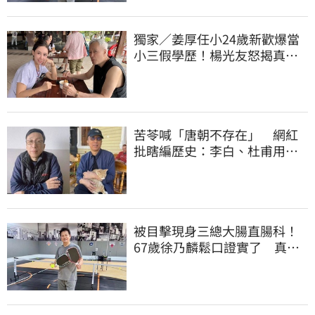
獨家／姜厚任小24歲新歡爆當
小三假學歷！楊光友怒揭真實
內幕：我祝福
苦苓喊「唐朝不存在」 網紅
批瞎編歷史：李白、杜甫用鮮
卑文寫詩？
被目擊現身三總大腸直腸科！
67歲徐乃麟鬆口證實了 真實
體況曝光