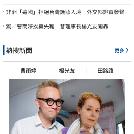
非洲「這國」拒絕台灣護照入境 外交部證實發聲
了：持續交涉聯繫
獨／曹雨婷挨轟失職 昔理事長楊光友開轟
熱搜新聞
更多
曹雨婷
楊光友
田路路