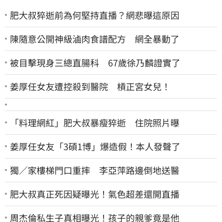
肥大叔猝逝前為何堅持直播？網悲曝這原因
陳隨意公開神級滷肉食譜配方 網全暴動了
被目擊現身三總直腸科 67歲徐乃麟證實了
姜厚任女友遭控殺到醫院 槓正宮女兒！
「料理網紅」肥大叔暴瘦猝逝 住院照片曝
姜厚任女友「3碩1博」爆造假！本人發聲了
獨／家樓梯門口重摔 李亞萍路邊倒地送醫
肥大叔真正死因疑曝光！氣色超差還開直播
周杰倫私生子真相曝光！孩子的親爹竟是他