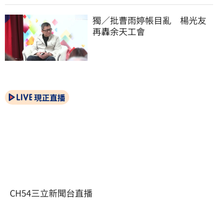
獨／批曹雨婷帳目亂　楊光友
再轟余天工會
現正直播
CH54三立新聞台直播