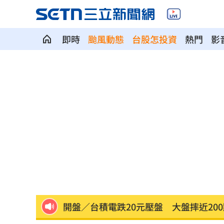
即時
颱風動態
台股怎投資
熱門
影
國安基金繳出神級成績單 報酬率狂飆8
嫁龜梨和也首亮相！田中美奈實辣挺孕
「創意私房」陳老師偷拍！更一審改判
獨／雙親苦等近3年 遭殺資優兒有全名
口腔癌友拔全牙 悔嘆：現在吃得像餿
開盤／台積電跌20元壓盤 大盤摔近200