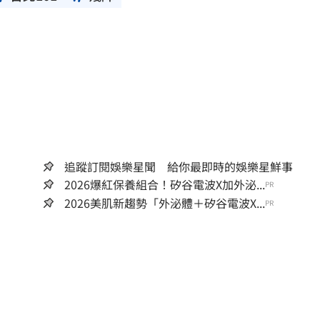
追蹤訂閱娛樂星聞 給你最即時的娛樂星鮮事
2026爆紅保養組合！矽谷電波X加外泌...
PR
2026美肌新趨勢「外泌體＋矽谷電波X...
PR