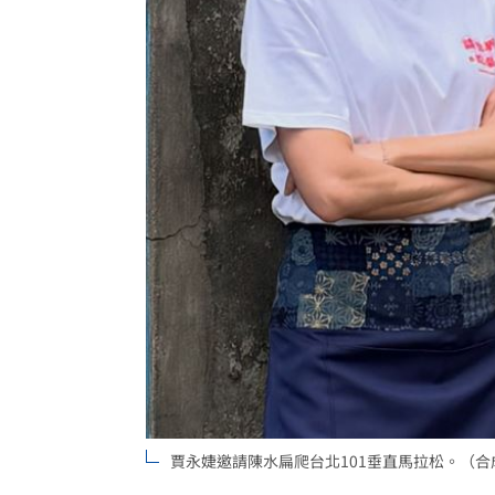
罕病博士彭士齊 輪椅上的生命覺醒！
11
酷澎「爸氣父親節」國際官方品牌齊聚
賈永婕邀請陳水扁爬台北101垂直馬拉松。（