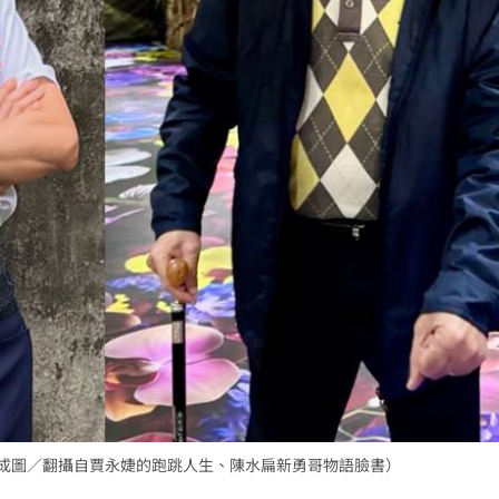
:00
11:00
合成圖／翻攝自賈永婕的跑跳人生、陳水扁新勇哥物語臉書）