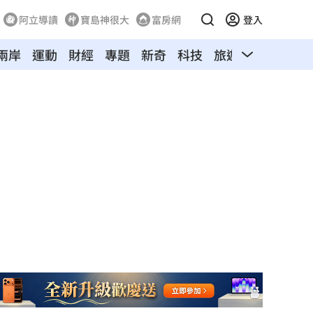
阿立導讀
寶島神很大
富房網
登入
兩岸
運動
財經
專題
新奇
科技
旅遊
汽車
寵物