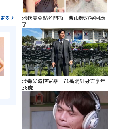
池秋美突點名開撕　曹雨婷57字回應
更多
了
涉毒又遭控家暴　71萬網紅身亡享年
　
36歲