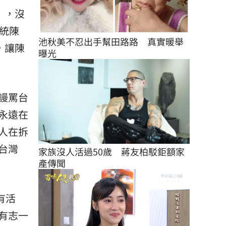
」，沒
統
陳
池秋美不忍出手幫田路路　真實暖舉
，讓陳
曝光
」
謾罵台
永遠在
人在拆
台灣
家族沒人活過50歲　蔣友柏駁鉅額家
產傳聞
有活
有志一