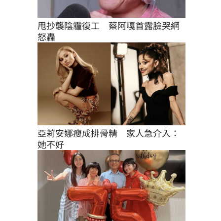
甩抄襲陰霾復工　蔡阿嘎首露臉哭網
怒轟
亞莉安娜瘦成排骨精　家人急介入：
她不好