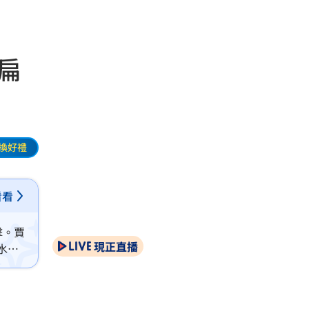
扁
換好禮
看看
擊。賈
現正直播
水扁
知道