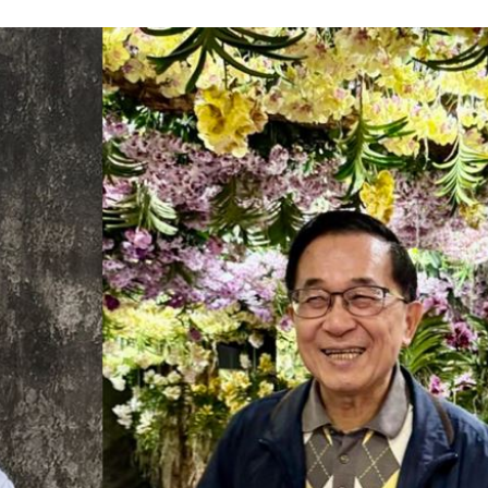
曝光
08:45
賽場
08:41
內幕
08:35
萬安
08:33
可能
12:00
」
18:00
意
13:00