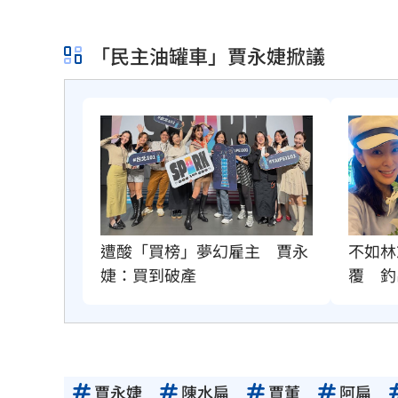
「民主油罐車」賈永婕掀議
不如林
遭酸「買榜」夢幻雇主　賈永
覆　釣
婕：買到破產
賈永婕
陳水扁
賈董
阿扁