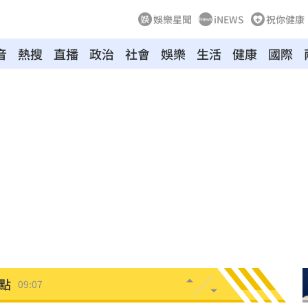
娛樂星聞
iNEWS
祝你健康
音
熱搜
直播
政治
社會
娛樂
生活
健康
國際
1%
09:15
肚
09:15
輕刑
09:13
了
09:12
水
09:10
點
09:07