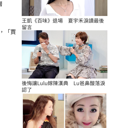
層
王凱《百味》退場　夏宇禾淚讀最後
留言
，「賈
後悔讓Lulu嫁陳漢典　Lu爸鼻酸落淚
認了