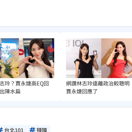
志玲？賈永婕高EQ回
網讚林志玲遠離政治較聰明
出陳水扁
賈永婕回應了
台北101
殘障