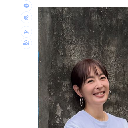
東發號蓋簽名被出征 蔣萬安最大風險
賈吉恢復輕度訓練 喊話本季強勢回歸
結婚23年爆尪外遇 欣西亞曝婚姻修復
林楚茵：藍猛打台糖為了救盧秀燕和蔣
台灣彩券開獎直播中
20:31
LIVE三立+24小時直播
15:27
三立iNEWS新聞台線上直播
18:00
市場到酒場料理！可果美蕃茄醬創無限
父親節送會拉筋的按摩椅 爸爸「筋歡喜
油品食安事件引關注 挑選保健食品要注