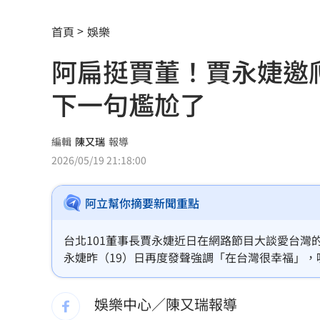
幼幼台哥哥變博士藝人 李博翔情牽王
首頁
娛樂
突遭王宇婕取代 鄭仲茵本尊回應真實
阿扁挺賈董！賈永婕邀
關公生日「2類人」不能拜！恐惹禍上身
下一句尷尬了
孫儷妝容靠12歲女兒化 友人一看成果
關聖帝君生日快樂！關公最疼的3種人曝
編輯
陳又瑞
報導
2026/05/19 21:18:00
黃捷親赴公視考察 力挺：別成惡鬥犧
阿立幫你摘要新聞重點
培若塔居中協調 化解索托與林多多年
才駁跟女友互毆 男星豪砸5萬現身酒店
台北101董事長賈永婕近日在網路節目大談愛台
永婕昨（19）日再度發聲強調「在台灣很幸福」
日本將中國列最大挑戰、關切台海！北
參加明年的台北101垂直馬拉松，讓陳水扁傻眼笑
嗎？」
娛樂中心／陳又瑞報導
抗共軍！美國將售台4400億軍武
08:46