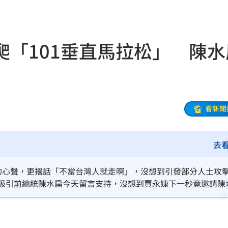
欣晨
09:05
主因
09:04
爬「101垂直馬拉松」 陳水
09:04
驚呆
09:01
光
09:00
看新聞
牲品
09:00
去
心結
08:58
08:58
灣的心聲，更撂話「不當台灣人就走啊」，沒想到引發部分人士攻
，吸引前總統陳水扁今天留言支持，沒想到賈永婕下一秒竟邀請陳
京怒
08:55
說，「賈董愛說笑，阿扁是3隻腳領有殘障手冊的病人，妳真是不