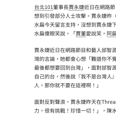
台北101
董事長
賈永婕
近日在網路節
想到引發部分人士攻擊。賈永婕昨（
水扁
今天留言支持，沒想到賈永婕下
水扁傻眼笑說，「
賈董
愛說笑，
阿
賈永婕近日在網路節目和藝人邰智
灣的言論，她都會心想「難道你不
最後都想要回到台灣」，面對邰智
自己的台，然後說『我不是台灣人
人，那你就不要在這裡啊！」
面對反對聲浪，賈永婕昨天在Thre
力，很有挑戰！珍惜一切！」，陳