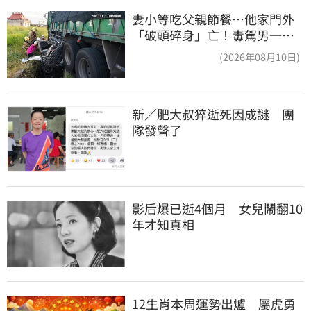
妻小等吃父親節餐⋯他家門外
「破頭碎身」亡！毒駕男一路
向南撞死人收押
(2026年08月10日)
新／肥大叔猝逝死因成謎　團
隊發聲了
影后爆已逝4個月　女兒鬧翻10
年才知真相
12生肖本周運勢出爐　屬虎勇