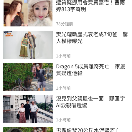
遭質疑挪用會費買豪宅！曹雨
婷813字聲明
38分鐘前
樊光耀斷崖式衰老成7旬爸　驚
人模樣曝光
1小時前
Dragon 5成員離奇死亡　家屬
質疑遭他殺
1小時前
沒見到父親最後一面　鄭匡宇
AI淚親唱遺憾
1小時前
男偶像背20公斤水泥墜河亡　