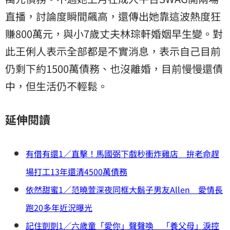
直播，討論度瞬間飆高，還傳出她靠這波熱度狂
賺800萬元，與小7歲丈夫林琮軒婚姻早生變。對
此王俐人表示全部都是不實消息，表示自己目前
仍剩下約1500萬債務、也沒離婚，目前慢慢還債
中，但生活仍不輕鬆。
延伸閱讀
有借有還1／直擊！馬國弼下戲秒衝炸雞店 拚老命趕
場打工13年還清4500萬債務
依然甜蜜1／范曉萱深夜同框大鬍子男友Allen 愛情長
跑20多年近況曝光
記住剴剴1／六歲童「愛你」聲聲喚 「養父母」淚控