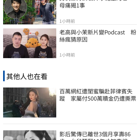
母痛揭1事
1小時前
老高與小茉新片變Podcast　粉
絲瘋猜原因
1小時前
其他人也在看
百萬網紅遭閨蜜騙赴菲律賓失
蹤 家屬付500萬贖金仍遭撕票
影后驚傳已離世3個月享壽86