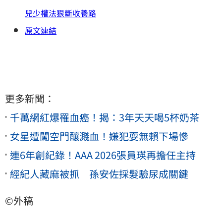
兒少權法狠斷收養路
原文連結
更多新聞：
千萬網紅爆罹血癌！揭：3年天天喝5杯奶茶
女星遭闖空門釀濺血！嫌犯耍無賴下場慘
連6年創紀錄！AAA 2026張員瑛再擔任主持
經紀人藏麻被抓 孫安佐採髮驗尿成關鍵
©外稿