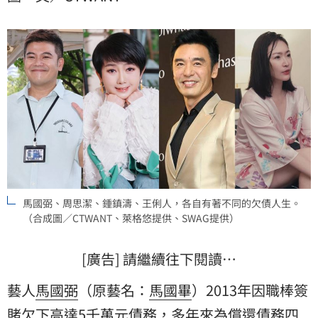
關注。
馬國弼、周思潔、鍾鎮濤、王俐人，各自有著不同的欠債人生。
（合成圖／CTWANT、萊格悠提供、SWAG提供）
[廣告] 請繼續往下閱讀…
藝人
馬國弼
（原藝名：
馬國畢
）2013年因職棒簽
賭欠下高達5千萬元債務，多年來為償還債務四