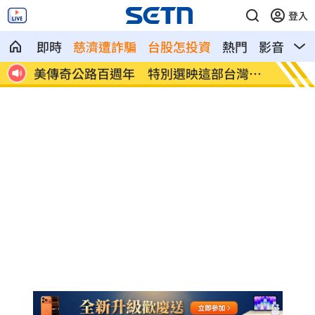
登入
即時
慈濟遭詐騙
台股怎投資
熱門
影音
熱
灣電
控Uber Eats無視法律 外送員提告詐欺
合歡山
蓮