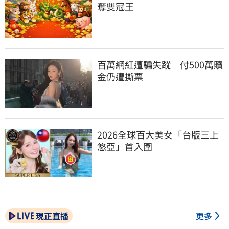
奪雙冠王
百萬網紅遭騙失蹤　付500萬贖
金仍遭撕票
2026全球百大美女「台版三上
悠亞」首入圍
現正直播
更多