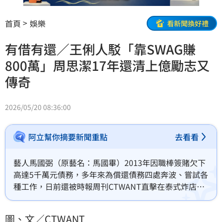
首頁
娛樂
看新聞換好禮
有借有還／王俐人駁「靠SWAG賺
800萬」周思潔17年還清上億勵志又
傳奇
2026/05/20 08:36:00
阿立幫你摘要新聞重點
去看看
藝人馬國弼（原藝名：馬國畢）2013年因職棒簽賭欠下
高達5千萬元債務，多年來為償還債務四處奔波、嘗試各
種工作，日前還被時報周刊CTWANT直擊在泰式炸店打
工賺錢，努力重整人生。近日有網紅律師在臉書發文，
以「從5000萬還到5萬元」為題稱讚其毅力，引發外界
圖、文／CTWANT