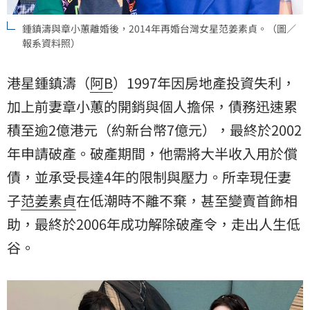
鍾鎮濤與章小蕙離婚後，2014年再婚台灣女星范姜素貞。（圖／
報系資料照）
港星鍾鎮濤（
阿B
）1997年因房地產投資失利，
加上前妻章小蕙的開銷與個人擔保，債務迅速累
積至逾2億港元（約新台幣7億元），最終於2002
年申請破產。破產期間，他需將大半收入用於償
債，並承受長達4年的限制與壓力。所幸現任妻
子
范姜素貞
在低潮時不離不棄，甚至變賣首飾相
助，最終於2006年成功解除破產令，走出人生低
谷。