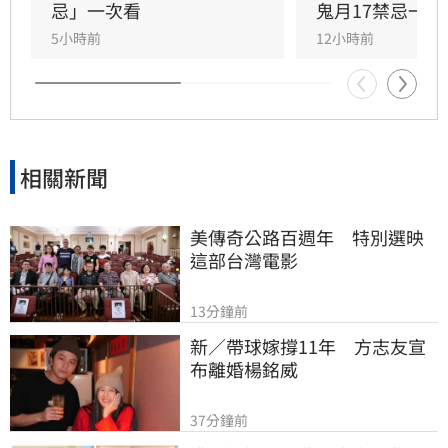
要求換房。這些民間習俗雖僅供參考，但對於旅
忌」一次看
鬼月17禁忌一次
遊安全與心理安定仍有幫助。提醒民眾暑假開心
5小時前
12小時前
出遊之餘，保持尊重與警覺，避開陰氣較重之
處，才能玩得盡興且安心，避免不必要的驚擾，
平安度過民俗月。
相關新聞
美傳奇公路百週年　特別選映
這部台灣電影
13分鐘前
新／帶球嫁撐11年　方志友宣
布離婚楊銘威
37分鐘前