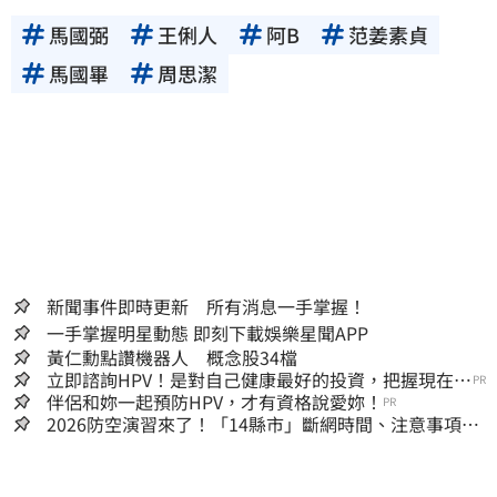
馬國弼
王俐人
阿B
范姜素貞
馬國畢
周思潔
新聞事件即時更新 所有消息一手掌握！
一手掌握明星動態 即刻下載娛樂星聞APP
黃仁勳點讚機器人 概念股34檔
立即諮詢HPV！是對自己健康最好的投資，把握現在不
PR
嫌晚！
伴侶和妳一起預防HPV，才有資格說愛妳！
PR
2026防空演習來了！「14縣市」斷網時間、注意事項一
次看