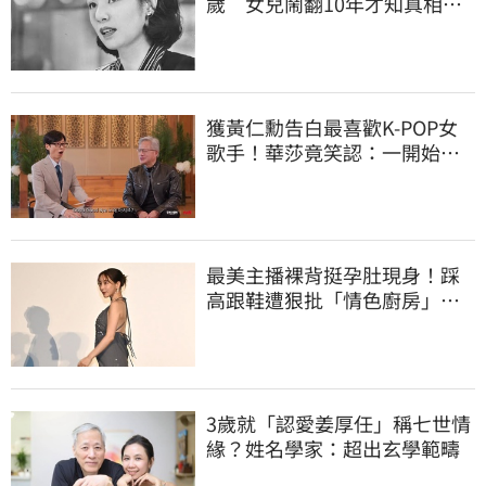
歲 女兒鬧翻10年才知真相
死訊晚4月才曝光
獲黃仁勳告白最喜歡K-POP女
歌手！華莎竟笑認：一開始不
識他是誰
最美主播裸背挺孕肚現身！踩
高跟鞋遭狠批「情色廚房」：
根本是肚兜
3歲就「認愛姜厚任」稱七世情
緣？姓名學家：超出玄學範疇