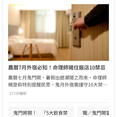
農曆7月外宿必知！命理師揭住飯店10禁忌
農曆七月鬼門開，暑假出遊潮隨之而來，命理師
楊登嵙特別提醒民眾，鬼月外宿需謹守10大禁
忌，以保旅途平安。關鍵重點包括：入住飯店時
-372分鐘前
務必先敲門、側身進入並先沖馬桶，避免選擇邊
間房型，睡覺時保留一盞小燈並將鞋尖朝外。此
外，若發現房內聖經被翻開，切勿隨意蓋上，應
鬼門將開！　「5大飲食禁
獨／鬼門開當心