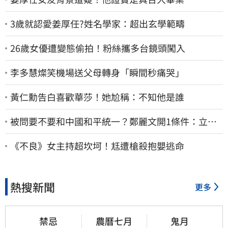
3歲就認愛姜厚任?姓名學家：超出玄學範疇
26歲女優遭變態偷拍！粉絲攜多台鏡頭闖入
李多慧燦笑機場送父母轉身「瞬間秒痛哭」
黃仁勳告白喜歡華莎！她尬稱：不知他是誰
被問要不要和中國和平統一？鄭麗文開1條件：立刻
春暖花開
《不良》女主持超坎坷！尪遭槍殺抱嬰逃命
熱搜新聞
更多
禁忌
農曆七月
鬼月