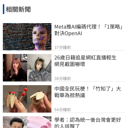
相關新聞
Meta推AI編碼代理！「1策略」
對決OpenAI
37分鐘前
26歲日籍追星網紅直播輕生　
網見截圖嚇壞
38分鐘前
中國全民玩梗！「竹知了」大
戰華為掀熱議
54分鐘前
學者：認為統一後台灣會更好
的人該醒了