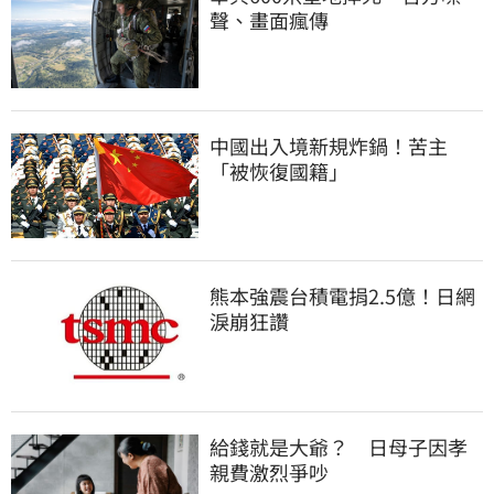
聲、畫面瘋傳
中國出入境新規炸鍋！苦主
「被恢復國籍」
熊本強震台積電捐2.5億！日網
淚崩狂讚
給錢就是大爺？　日母子因孝
親費激烈爭吵