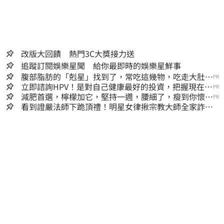
改版大回饋 熱門3C大獎接力送
追蹤訂閱娛樂星聞 給你最即時的娛樂星鮮事
腹部脂肪的「剋星」找到了，常吃這幾物，吃走大肚
PR
囊，瘦出小蠻腰
立即諮詢HPV！是對自己健康最好的投資，把握現在不
PR
嫌晚！
減肥首選，檸檬加它，堅持一週，腰細了，瘦到你懷疑
PR
人生
看到證嚴法師下跪頂禮！明星女律揪宗教大師全家詐慈
濟…全家爽睡黃金堆