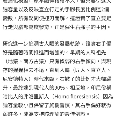
般演化模型中原本顯得格格不入，但只要引進大
腦容量以及反映直立行走的手腳長度比例這2個
變數，所有疑問便迎刃而解。這證實了直立雙足
行走與腦部高度發育，正是催生右撇子的主因。
研究進一步追溯古人類的發展軌跡，證實右手偏
好是隨著時間推進而增強的。早期的人科祖先
（地猿、南方古猿）只有微弱的右手傾向，與現
存的猩猩相去不遠，直到人屬（匠人、直立人、
尼安德特人）時代來臨，右撇子的比例才大幅躍
升，最終達到現代人的90%。相反地，印尼俗稱
哈比人的弗洛里斯人（Homo floresiensis）因為
腦容量較小且保留了爬樹習慣，其右手偏好就微
弱許多，成為支持該理論的最佳例證。