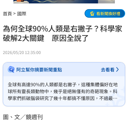
首頁
國際
看新聞換好禮
為何全球90%人類是右撇子？科學家
破解2大關鍵 原因全說了
2026/05/20 12:35:00
阿立幫你摘要新聞重點
去看看
全球有高達90%的人類都是右撇子，這種集體偏好在地
球所有靈長類動物中，幾乎是絕無僅有的奇葩現象。科
學家們抓破腦袋研究了幾十年都搞不懂原因，不過最新
一項發表在權威期刊的研究終於揭開了這個演化史上的
世紀懸案，決定人類成為右撇子的關鍵，竟然是直立行
圖、文／鏡週刊
走的方式與大腦的容量。