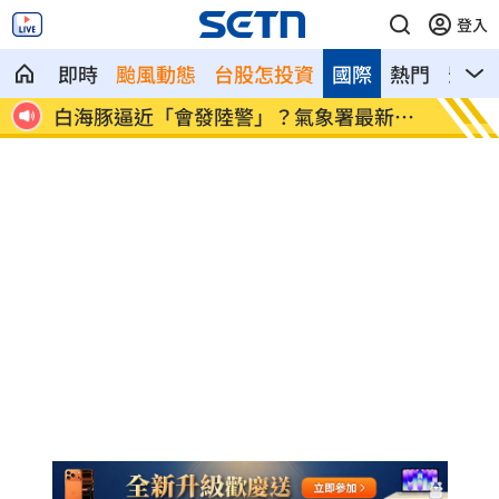
登入
即時
颱風動態
台股怎投資
國際
熱門
影音
無業
白海豚逼近「會發陸警」？氣象署最新說
路邊長
明
彩」