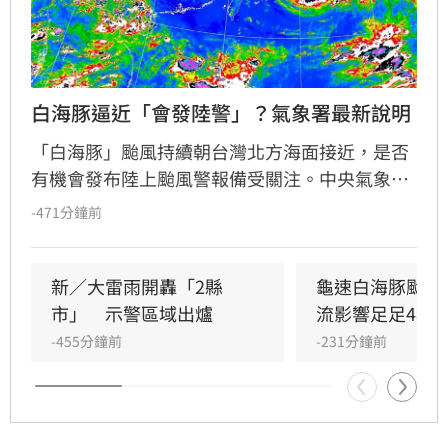
白海豚逼近「會發陸警」？氣象署最新說明
「白海豚」颱風持續朝台灣北方海面接近，是否
有機會發布陸上颱風警報備受關注。中央氣象署
今下午最新說明，目前仍維持最快明天下半天發
-471分鐘前
布海上颱風警報；至於陸警是否發布，仍須視颱
風通過台灣北部海面時路徑是否再往南偏評估。
新／大雷雨開轟「2縣
龜速白海豚颱風
市」　示警區域出爐
流影響足足48小
-455分鐘前
-231分鐘前