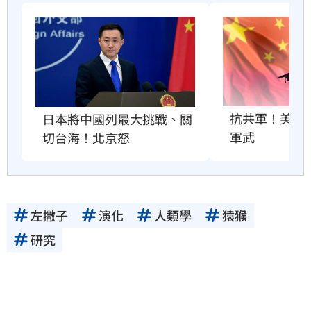
抗共軍！美國將
日本將中國列最大挑戰、關
軍武
切台海！北京怒
左撇子
演化
人類學
猿猴
研究