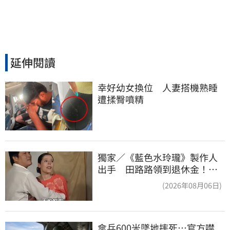
延伸閱讀
幸好幼女換位　人妻搭機熟睡
遭揉臀噴精
獨家／《藍色水玲瓏》製作人
出手 田路路領到退休金！隱
忍6年吐內幕
(2026年08月06日)
傘兵600米墜地摔死…官方噤