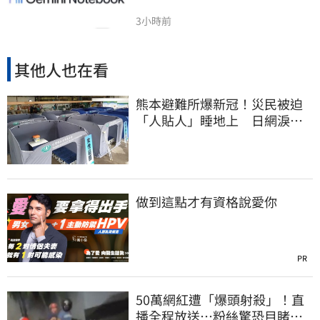
3小時前
其他人也在看
熊本避難所爆新冠！災民被迫
「人貼人」睡地上 日網淚推
「台灣1神器」
做到這點才有資格說愛你
PR
50萬網紅遭「爆頭射殺」！直
播全程放送…粉絲驚恐目睹慘