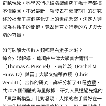
奇葩現象。科學家們抓破腦袋
研究
了幾十年都搞
不懂原因，不過最新一項發表在權威期刊的研究
終於揭開了這個
演化
史上的世紀懸案，決定人類
成為右撇子的關鍵，竟然是直立行走的方式與大
腦的容量。
如何破解大多數人類都是右撇子之謎？
綜合外媒報導， 這項由牛津大學普舍爾博士
（Thomas A. Puschel）、赫維茨（Rachel M.
Hurwitz）與雷丁大學文迪蒂教授（Chris
Venditti）合作的研究，詳細分析了41種
猿猴
、
共2025個個體的海量數據，研究人員透過先進的
「貝葉斯模型」比對發現，人類的右手偏好在一