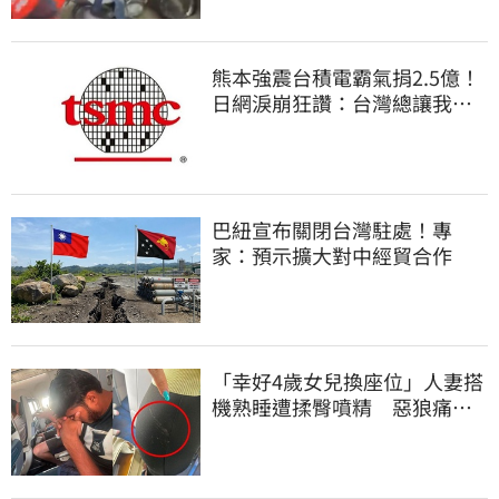
熊本強震台積電霸氣捐2.5億！
日網淚崩狂讚：台灣總讓我們
感動
巴紐宣布關閉台灣駐處！專
家：預示擴大對中經貿合作
「幸好4歲女兒換座位」人妻搭
機熟睡遭揉臀噴精 惡狼痛哭
下跪磕頭求饒