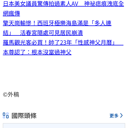
日本美女議員驚傳拍過素人AV 神祕痣痕洩底全
網瘋傳
擎天崗輸慘！西班牙極樂海島滿是「多人連
結」 活春宮隨處可見居民崩潰
羅馬觀光客必買！帥了23年「性感神父月曆」
本尊認了：根本沒當過神父
©外稿
國際頭條
更多