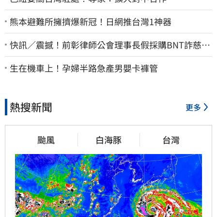
熊本避難所擁擠爆新冠！日網推台灣1神器
快訊／震撼！前彰律師公會理事長假採購BNT詐慈濟
10億、洗錢囤232kg黃金
生在機車上！孕婦半路急產男嬰卡褲管
熱搜新聞
更多
颱風
白海豚
台灣