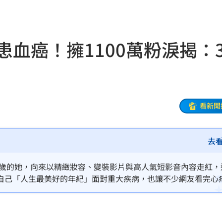
20:58
兄弟
20:57
患血癌！擁1100萬粉淚揭：
發
20:57
機
20:41
20:37
看新聞
雙北
20:30
去
困境
20:20
療
20:11
年僅23歲的她，向來以精緻妝容、變裝影片與高人氣短影音內容走紅
自己「人生最美好的年紀」面對重大疾病，也讓不少網友看完心
聲」
20:06
誰？
20:05