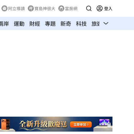
阿立導讀
寶島神很大
富房網
登入
兩岸
運動
財經
專題
新奇
科技
旅遊
汽車
寵物