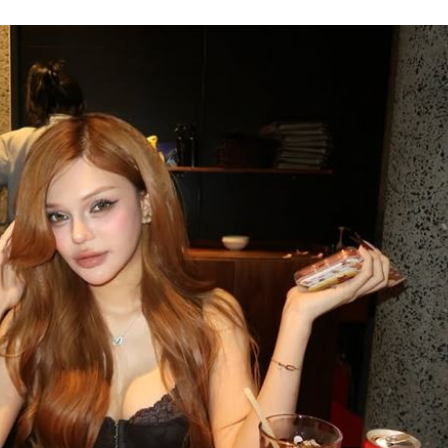
贖金
20:02
節
19:42
19:38
便啦
19:32
」氣
12:00
成形
12:00
場！
10:30