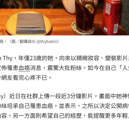
熱潮
10:00
15
（圖／翻攝自IG @thybabiii）
n Thy，年僅23歲的她，向來以精緻妝容、變裝影
宣佈罹患
血癌
消息，震驚大批粉絲。如今在自己「人
少網友看完心疼不已。
 Lan Thy）近日在社群上傳一段近3分鐘影片，畫面中她
粉絲坦承自己罹患血癌。並表示，之所以決定公開病
內容，另一方面則希望自己的經歷，能提醒更多年輕