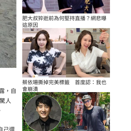
肥大叔猝逝前為何堅持直播？網悲曝
這原因
蔡依珊撕掉完美標籤　首度認：我也
會崩潰
露，自
驚人
，
自己還