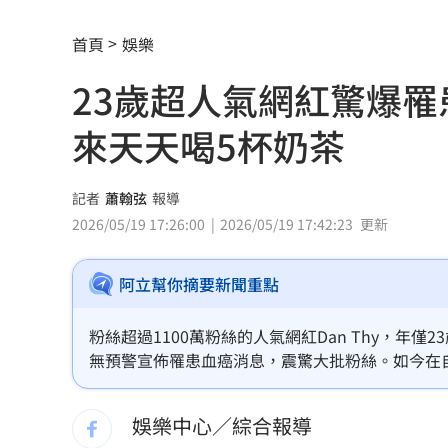
太陽下抽菸突倒地！醫：猝死風險高3倍
首頁
娛樂
下週鬼門開12禁忌風水 家中2物易招好
23歲超人氣網紅驚爆罹
Apink降臨高雄 她新歌曝光：唱不好別
來天天喝5杯奶茶
吃剉冰拉到脫水洗腎 醫揭1類人4大危
一直放屁還大不出來！醫揭大腸癌3警訊
記者
蕭翰弦
報導
2026/05/19 17:26:00
2026/05/19 17:42:23
更新
攪局父親節！中颱白海豚挾狂風暴雨炸
阿立幫你摘要新聞重點
泰國少年槍案 揭家庭、校園槍枝管理
獨／早療課彈7歲童額頭 家長控不當治
粉絲超過1100萬粉絲的人氣網紅Dan Thy，
無預警宣佈罹患血癌消息，震驚大批粉絲。如今在
AKIRA開唱藏彩蛋！兒子首度驚喜獻「
已。
娛樂中心／綜合報導
台灣囡仔來了 馬蒔權開唱嗨喊：我是