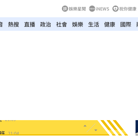
娛樂星聞
iNEWS
祝你健康
音
熱搜
直播
政治
社會
娛樂
生活
健康
國際
0歲
21:21
班
21:20
力大
21:12
疾病
21:10
怨
21:09
班
21:04