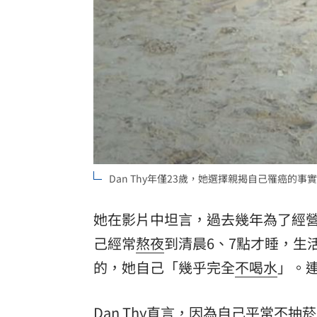
Dan Thy年僅23歲，她選擇親揭自己罹癌的事實。（
她在影片中坦言，過去幾年為了經
己經常
熬夜
到清晨6、7點才睡，生
的，她自己「幾乎完全
不喝水
」。連
Dan Thy直言，因為自己平常不