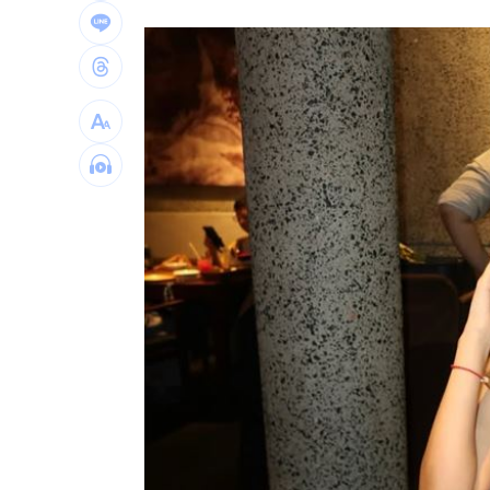
驚傳駭客猛攻華爾街 多家受害者已吐
公推孫散步遭撞亡 女慟:沒有爸爸的父親
台南大貨車、自小客事故 1名駕駛死亡
崔立于高雄開唱 台下讓他氣噗噗：隨
台灣彩券開獎直播中
20:31
LIVE三立+24小時直播
15:27
三立iNEWS新聞台線上直播
18:00
台彩父親節推新刮刮樂千萬頭獎超「爸
商場戰國來臨 台中「頂奢大道」逐漸
「拍片人的多重宇宙」職涯論壇9/12登