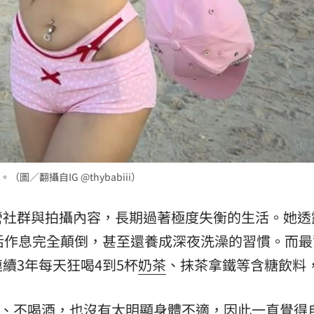
圖／翻攝自IG @thybabiii）
營社群與拍攝內容，長期過著極度失衡的生活。她透
活作息完全顛倒，甚至還養成深夜洗澡的習慣。而最
續3年每天狂喝4到5杯
奶茶
、抹茶拿鐵等含糖飲料
抽菸、不喝酒，也沒有太明顯身體不適，因此一直覺得