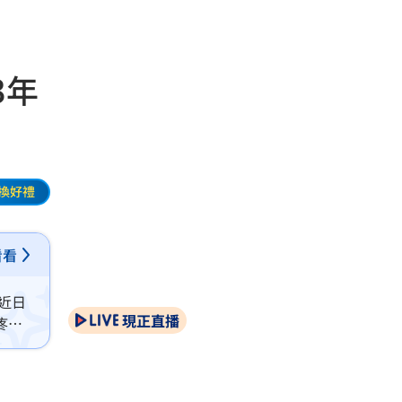
3年
換好禮
看看
，近日
現正直播
疼不