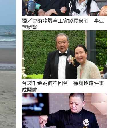
獨／曹雨婷爆拿工會錢買豪宅　李亞
萍發聲
台玻千金為何不回台　徐莉玲這件事
成關鍵