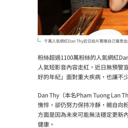
8國球員齊聚高雄 Formosa 7s掀足球
理想混蛋號召粉絲跨海追星吃美食！
18:
千萬人氣網紅Dan Thy近日拍片驚曝自己罹患血癌。
粉絲超過1100萬粉絲的人氣網紅Da
人氣短影音內容走紅，近日無預警
好的年紀」面對重大疾病，也讓不
Dan Thy（本名Pham Tuong
憔悴，卻仍努力保持冷靜，親自向
方面是因為未來可能無法穩定更新
健康。