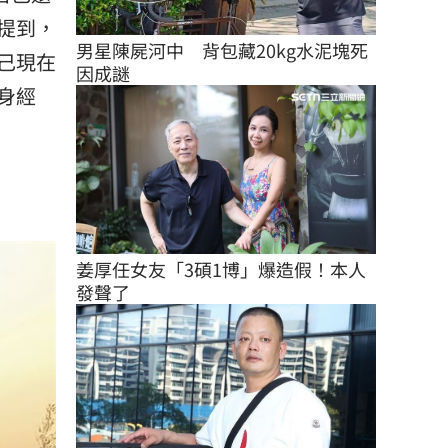
提到，
男星陳屍河中　背包藏20kg水泥塊死
己現在
因成謎
身經
姜厚任女友「3碩1博」爆造假！本人
發聲了