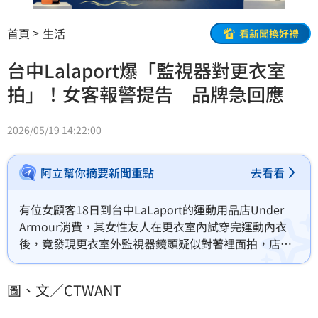
首頁
生活
看新聞換好禮
台中Lalaport爆「監視器對更衣室
拍」！女客報警提告 品牌急回應
2026/05/19 14:22:00
阿立幫你摘要新聞重點
去看看
有位女顧客18日到台中LaLaport的運動用品店Under 
Armour消費，其女性友人在更衣室內試穿完運動內衣
後，竟發現更衣室外監視器鏡頭疑似對著裡面拍，店長
聲稱不會拍到私密畫面，又不肯交出完整影片，最終她
們只好報警處理，由警方協助調閱監視器畫面，確認
圖、文／CTWANT
「什麼都拍到了」。對此，台中LaLaport回應，將要求
所有專櫃主動檢視攝影器材位置是否妥當；Under 