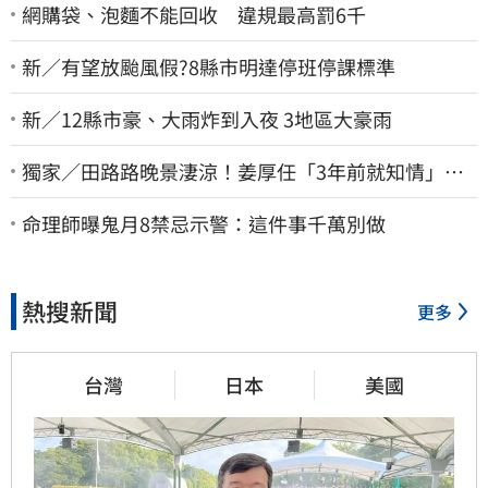
網購袋、泡麵不能回收 違規最高罰6千
新／有望放颱風假?8縣市明達停班停課標準
新／12縣市豪、大雨炸到入夜 3地區大豪雨
獨家／田路路晚景淒涼！姜厚任「3年前就知情」
友人私下援助內幕曝光
命理師曝鬼月8禁忌示警：這件事千萬別做
熱搜新聞
更多
台灣
日本
美國