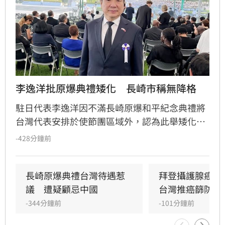
李逸洋批原爆典禮矮化　長崎市稱無降格
駐日代表李逸洋因不滿長崎原爆和平紀念典禮將
台灣代表安排於使節團區域外，認為此舉矮化台
灣國格，決定缺席該活動並表達嚴正抗議。對
-428分鐘前
此，長崎市政府回應，台灣代表座位安排與去年
相同，均為「海外席」，並無刻意降格意圖。
長崎原爆典禮台灣待遇惹
拜登攝護腺癌轉
議　遭疑顧忌中國
台灣推癌篩防晚
-344分鐘前
-101分鐘前