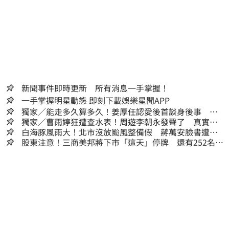
供者（著作權人）許可之前，亦不得擅自轉
貼、重製、變更、散布，否則概由使用者自負
全責。
新聞事件即時更新 所有消息一手掌握！
一手掌握明星動態 即刻下載娛樂星聞APP
獨家／能走多久算多久！姜厚任認愛後首談身後事
「遺囑進度」曝光
獨家／曹雨婷狂遭查水表！周遊李朝永發聲了 真實看
法曝光
白海豚風雨大！北市沒放颱風整備假 蔣萬安臉書遭網
友灌爆：標準在哪？
股東注意！三商美邦將下市「這天」停牌 還有252名千
張大戶