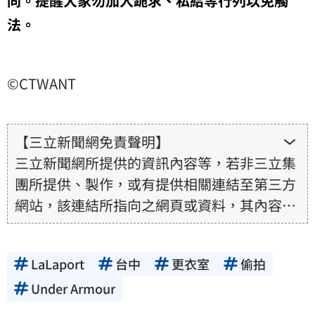
同。提醒大家勿加入跪求、私給等行列以免觸
法。
©CTWANT
【三立新聞網免責聲明】
三立新聞網所提供的資訊內容等，若非三立集
團所提供、製作，或有提供相關連結至第三方
網站，該連結所指向之網頁或資料，其內容均
為所連結網站提供，相關權利均為該網站、內
容提供者或合法權利人所有，三立集團不擔保
LaLaport
台中
更衣室
偷拍
其真實性、正確性、即時性、完整性或合法
性。三立新聞網所提供的資訊內容，若其著作
Under Armour
權不屬於三立集團所有，使用者未取得內容提