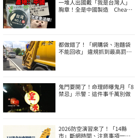
一堆人出國戴「我是台灣人」
胸章！全是中國製造 Cheap
酸：精神分裂
都做錯了！「網購袋、泡麵袋
不能回收」 違規抓到最高罰
6000元
鬼門要開了！命理師曝鬼月「8
禁忌」示警：這件事千萬別做
2026防空演習來了！「14縣
市」斷網時間、注意事項一次