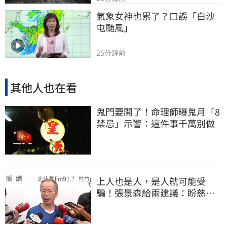
氣象女神也累了？口誤「白沙
屯颱風」
25分鐘前
其他人也在看
鬼門要開了！命理師曝鬼月「8
禁忌」示警：這件事千萬別做
上人也是人，是人就可能受
騙！張景森給兩建議：盼慈濟
展開「自淨」