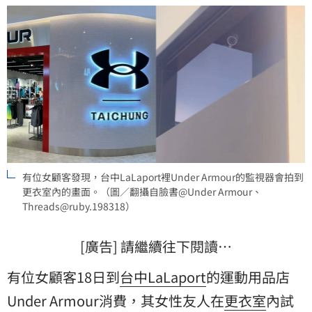
Armour則為此深感遺憾，並將全面檢
有位女顧客發現，台中LaLaport裡Under Armour的監視器會拍到
更衣室內的畫面。（圖／翻攝自臉書@Under Armour、
Threads@ruby.198318）
[廣告] 請繼續往下閱讀…
有位女顧客18日到
台中
LaLaport
的運動用品店
Under Armour消費，其女性友人在
更衣室
內試