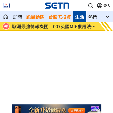
登入
即時
颱風動態
台股怎投資
生活
熱門
影音
情報機關 007英國MI6狠甩法奪
2026盲眼龍婆5預言
灣