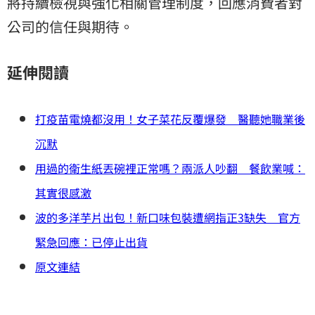
將持續檢視與強化相關管理制度，回應消費者對
公司的信任與期待。
延伸閱讀
打疫苗電燒都沒用！女子菜花反覆爆發 醫聽她職業後
沉默
用過的衛生紙丟碗裡正常嗎？兩派人吵翻 餐飲業喊：
其實很感激
波的多洋芋片出包！新口味包裝遭網指正3缺失 官方
緊急回應：已停止出貨
原文連結