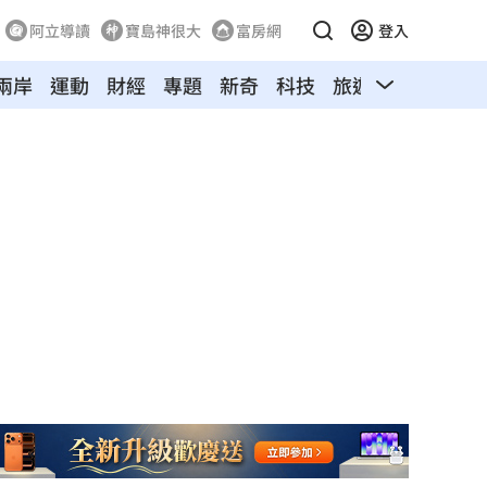
阿立導讀
寶島神很大
富房網
登入
兩岸
運動
財經
專題
新奇
科技
旅遊
汽車
寵物