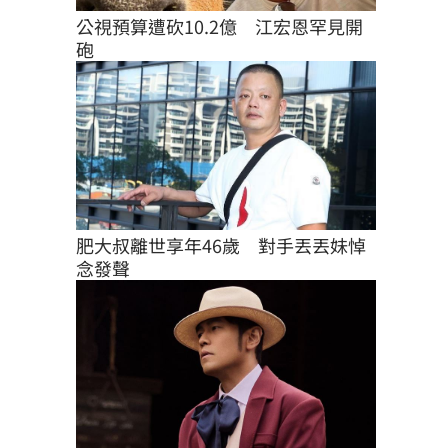
公視預算遭砍10.2億　江宏恩罕見開
砲
肥大叔離世享年46歲　對手丟丟妹悼
念發聲