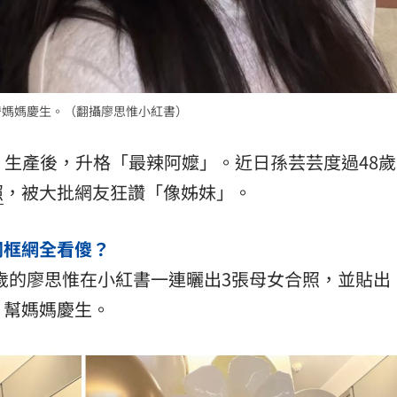
15
替媽媽慶生。（翻攝廖思惟小紅書）
ity）生產後，升格「最辣阿嬤」。近日孫芸芸度過48歲
照
，被大批網友狂讚「像姊妹」。
同框網全看傻？
6歲的廖思惟在小紅書一連曬出3張母女合照，並貼出
，幫媽媽慶生。