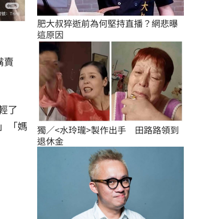
肥大叔猝逝前為何堅持直播？網悲曝
這原因
嘴賣
輕了
」「媽
獨／<水玲瓏>製作出手　田路路領到
退休金