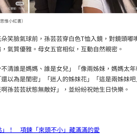
思惟小紅書）
花朵笑臉氣球前，孫芸芸穿白色T恤入鏡，對鏡頭嘟
肩，氣質優雅。母女五官相似，互動自然親密。
分不清誰是媽媽、誰是女兒」「像兩姊妹，媽媽太年
「還以為是閨密」「迷人的姊妹花」「這是兩姊妹吧
天啊孫芸芸狀態無敵好」，並紛紛祝她生日快樂。
點」！ 項鍊「來頭不小」藏滿滿的愛