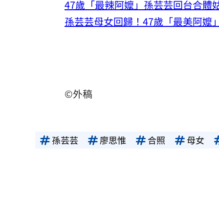
47歲「最辣阿嬤」孫芸芸回台合體
孫芸芸母女回歸！47歲「最美阿嬤
©外稿
孫芸芸
廖思惟
合照
母女