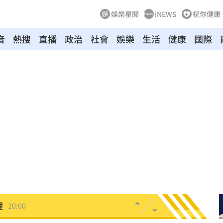
娛樂星聞
iNEWS
祝你健康
音
熱搜
直播
政治
社會
娛樂
生活
健康
國際
臉
20:14
不知
20:08
20:07
結束
20:07
片曝
20:00
理
20:00
了
19:54