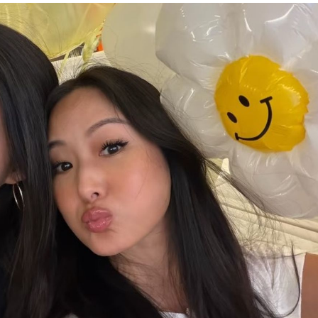
關鍵
19:12
淑芬
19:12
嗆母
19:08
成形
12:00
」氣
12:00
場！
10:30
熱潮
10:00