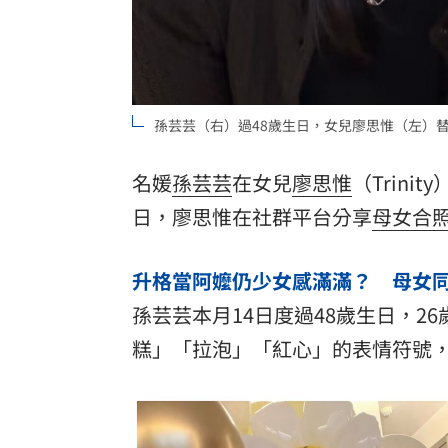
理想混蛋號召粉絲跨海追星吃美食！
18:
孫芸芸（右）過48歲生日，女兒廖思惟（左）
名媛
孫芸芸
在女兒
廖思惟
（Trin
日
，廖思惟在社群平台分享
母女
合
升格當阿嬤仍少女感滿滿？ 母女
孫芸芸本月14日度過48歲生日，2
糕」「拉泡」「紅心」的表情符號