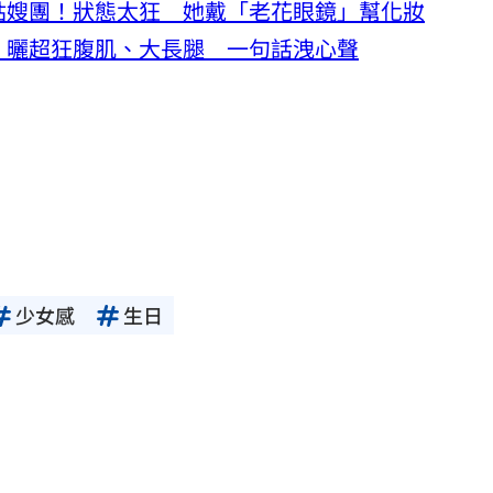
姑嫂團！狀態太狂 她戴「老花眼鏡」幫化妝
」曬超狂腹肌、大長腿 一句話洩心聲
少女感
生日