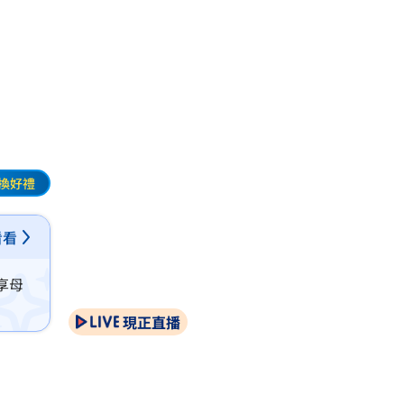
換好禮
看看
享母
現正直播