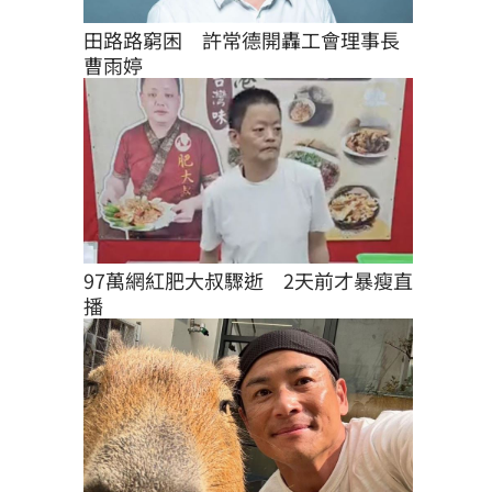
田路路窮困　許常德開轟工會理事長
曹雨婷
97萬網紅肥大叔驟逝　2天前才暴瘦直
播