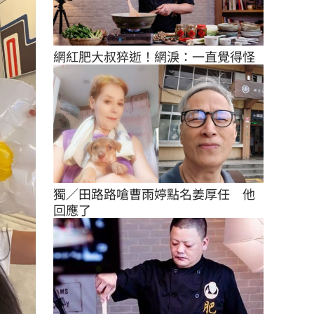
網紅肥大叔猝逝！網淚：一直覺得怪
獨／田路路嗆曹雨婷點名姜厚任　他
回應了