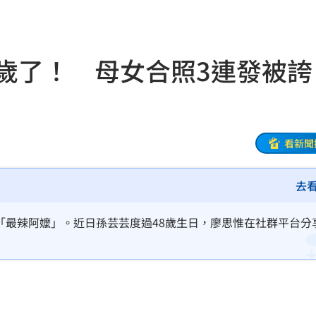
0%
19:51
反擊
19:45
歲了！ 母女合照3連發被誇
2倍
19:45
秘辛
19:42
薪
19:40
看新聞
傳說
19:38
去
廢」
19:31
升格「最辣阿嬤」。近日孫芸芸度過48歲生日，廖思惟在社群平台分
引進
19:23
用過
19:21
拍狼
19:16