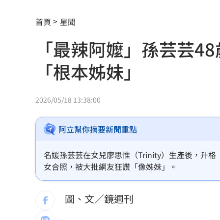
群聯7月營收刷新紀錄！1物出貨暴增450
首頁
星聞
遭小38歲前任討2400萬 75歲影后強硬
「最辣阿嬤」孫芸芸48
肥大叔猝逝 廚房2事恐害罹癌風險增近
「根本姊妹」
《KPOP獵魔女團》團隊將訪台 曝爆紅
賴清德呼籲：企業有賺錢就該幫員工加
2026/05/18 13:38:00
波若威獲百倍「本夢比」 專家揭都市
阿立幫你摘要新聞重點
LINE更新傳災情！ 用戶怨「主題全報
名媛孫芸芸在女兒廖思惟（Trinity）生產後，
美國出手封殺中國機器人！北市曾高調
女合照，被大批網友狂讚「像姊妹」。
初來富邦最熟張育成 瑪帝斯：打電玩
圖、文／鏡週刊
車站、農場廁所裝針孔 台鐵司機成偷