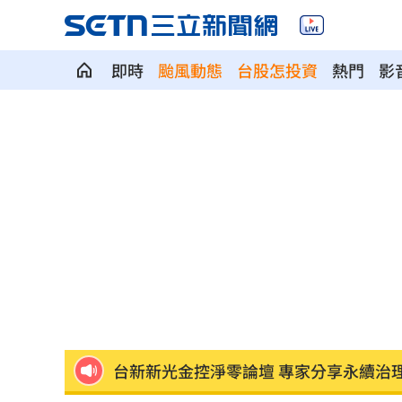
即時
颱風動態
台股怎投資
熱門
影
方恩格拿國軍小泡芙作文章 遭1事實打
陳韻文復原卡關？餅總：二軍何時投都
專家曝下週「這兩天」短線反彈要來了
美國撐不住？川普認彈藥吃緊：戰爭快
「料理網紅」肥大叔暴瘦猝逝 住院照
台新新光金控淨零論壇 專家分享永續治
不副署藍白未來帳戶條例？行政院回應