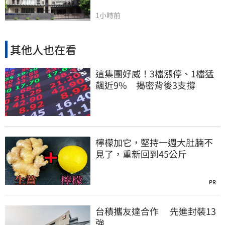
1小時前
其他人也在看
這集團好威！3檔漲停、1檔猛
飆近9% 揭密背後3支撐
檸檬加它，堅持一週大肚腩不
見了，重新回到45公斤
PR
台積攜友達合作 先進封裝13
強