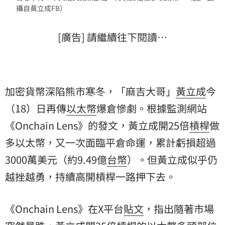
攝自黃立成FB）
[廣告] 請繼續往下閱讀…
加密貨幣深陷熊市寒冬，「麻吉大哥」
黃立成
今
（18）日再傳
以太幣
爆倉慘劇。根據監測網站
《Onchain Lens》的發文，黃立成開25倍
槓桿
做
多以太幣，又一次面臨平倉命運，累計虧損超過
3000萬美元（約9.49億
台幣
）。但黃立成似乎仍
越挫越勇，持續高開槓桿一路押下去。
《Onchain Lens》在X平台
貼文
，指出隨著市場