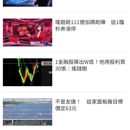
瑤姐砸111億加碼助陣　這1檔
秒奔漲停
1金融股築出W底！他用股利買
30張：搖錢樹
不是友達！　這家面板廠目標
價定63元