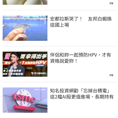
PR
宏都拉斯哭了！ 友邦白蝦換
這國上場
伴侶和妳一起預防HPV，才有
資格說愛妳！
PR
知名投資網勸「忘掉台積電」
這2檔AI股更值進場、長期持有