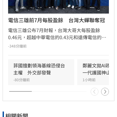
電信三雄前7月每股盈餘　台灣大蟬聯奪冠
電信三雄公布7月財報，台灣大哥大每股盈餘
0.46元，超越中華電信的0.43元和遠傳電信的
0.32元，台灣大前7月每股盈餘以3.32元居首；中
-348分鐘前
華電和遠傳7月營收、EBITDA均為歷年同期新
高。
菲國擅劃領海基線恐侵台
鄭麗文拋AI政策
主權　外交部發聲
一代護國神山群
-80分鐘前
1小時前
相關新聞