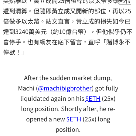
突然暴跌，黃立成開25倍槓桿的以太幣多頭
部位
遭到清算。但隨即黃立成又開新的部位，再以25
倍做多以太幣。貼文直言，黃立成的損失如今已
達到3240萬美元（約10億台幣），但他似乎仍不
會停手。也有網友在底下留言，直呼「賭博永不
停歇！」
After the sudden market dump,
Machi (
@machibigbrother
) got fully
liquidated again on his
$ETH
(25x)
long position. Shortly after, he re-
opened a new
$ETH
(25x) long
position.