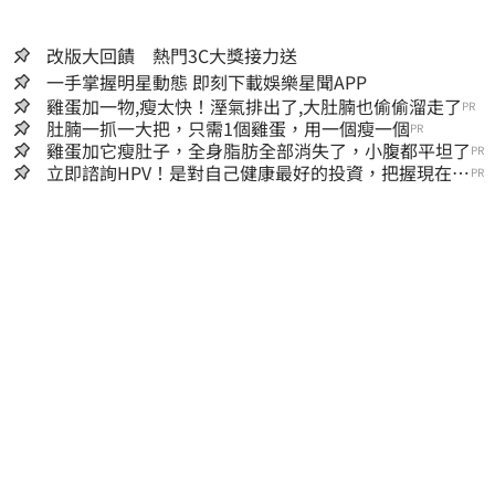
改版大回饋 熱門3C大獎接力送
一手掌握明星動態 即刻下載娛樂星聞APP
雞蛋加一物,瘦太快！溼氣排出了,大肚腩也偷偷溜走了
PR
肚腩一抓一大把，只需1個雞蛋，用一個瘦一個
PR
雞蛋加它瘦肚子，全身脂肪全部消失了，小腹都平坦了
PR
立即諮詢HPV！是對自己健康最好的投資，把握現在不
PR
嫌晚！