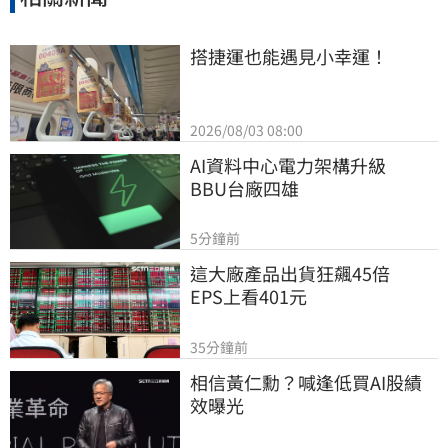
搭捷運也能遇見小幸運！
2026/08/03 08:00
AI資料中心電力架構升級　
BBU台廠四雄
5分鐘前
這大廠產品出貨狂飆45倍　
EPS上看401元
35分鐘前
相信黃仁勳？喊逢低買AI股績
效曝光