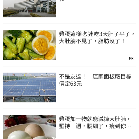
雞蛋這樣吃 連吃3天肚子平了，
大肚腩不見了，脂肪沒了！
PR
不是友達！ 這家面板廠目標
價定63元
雞蛋加一物就能減掉大肚腩，
堅持一週，腰細了，瘦到你懷
疑人生！