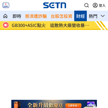
登入
即時
慈濟遭詐騙
台股怎投資
財經
熱門
影
GB300+ASIC點火 這散熱大廠營收暴衝
年賣1
116%