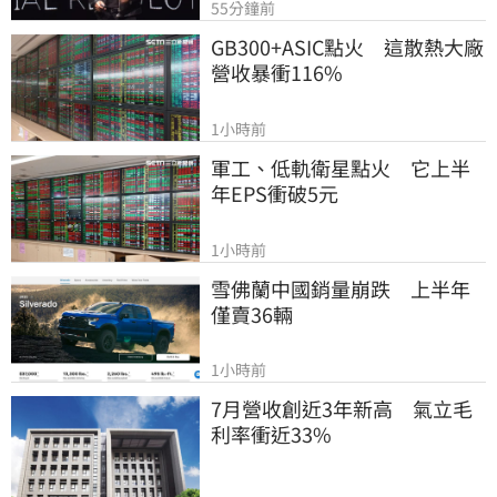
55分鐘前
GB300+ASIC點火　這散熱大廠
營收暴衝116%
1小時前
軍工、低軌衛星點火　它上半
年EPS衝破5元
1小時前
雪佛蘭中國銷量崩跌　上半年
僅賣36輛
1小時前
7月營收創近3年新高　氣立毛
利率衝近33%