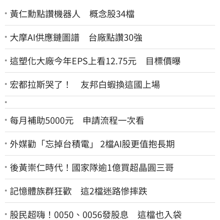
黃仁勳點讚機器人 概念股34檔
大摩AI供應鏈圖譜 台廠點讚30強
這塑化大廠今年EPS上看12.75元 目標價曝
宏都拉斯哭了！ 友邦白蝦換這國上場
每月補助5000元 申請流程一次看
外媒勸「忘掉台積電」 2檔AI股更值抱長期
後黃崇仁時代！國家隊逾1億買超晶圓三哥
記憶體族群狂歡 這2檔迷路慘摔跌
股民超嗨！0050、0056發股息 這檔也入袋