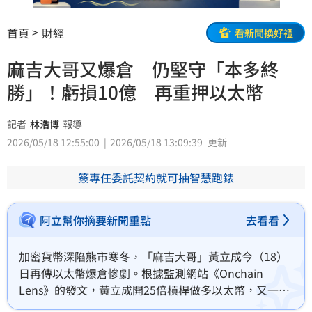
首頁
財經
看新聞換好禮
麻吉大哥又爆倉 仍堅守「本多終
勝」！虧損10億 再重押以太幣
記者
林浩博
報導
2026/05/18 12:55:00
2026/05/18 13:09:39
更新
簽專任委託契約就可抽智慧跑錶
阿立幫你摘要新聞重點
去看看
加密貨幣深陷熊市寒冬，「麻吉大哥」黃立成今（18）
日再傳以太幣爆倉慘劇。根據監測網站《Onchain 
Lens》的發文，黃立成開25倍槓桿做多以太幣，又一次
面臨平倉命運，累計虧損超過3000萬美元（約9.49億台