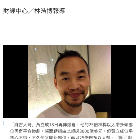
幣）。但黃立成似乎仍越挫越勇，持續高開槓桿一路押
財經中心／林浩博報導
下去。
「麻吉大哥」黃立成18日再傳爆倉，他的25倍槓桿以太幣多頭部
位再育平倉慘劇，帳面虧損由此超過3000億美元。但黃立成似乎
初心不悔，不久他又開新部位，再以25倍做多以太幣。（圖／翻