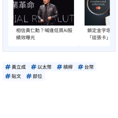
相信黃仁勳？喊逢低買AI股
鎖定金字塔頂
績效曝光
「這張卡」太
黃立成
以太幣
槓桿
台幣
貼文
部位