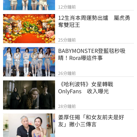
12分鐘前
12生肖本周運勢出爐　屬虎勇
奪雙冠王
25分鐘前
BABYMONSTER登藍毯秒吸
睛！Rora曝這件事
26分鐘前
《哈利波特》女星轉戰
OnlyFans　收入曝光
28分鐘前
姜厚任揭「和女友前夫是好
友」撇小三傳言