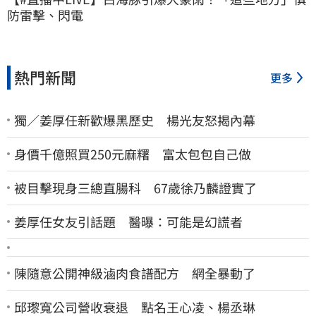
防雷擊、閃電
熱門新聞
更多
獨／姜厚任新歡爆黑歷史 楊光友怒揭內幕
身價千億照買250元麻糬 富太包包自己做
被目擊現身三總直腸科 67歲徐乃麟證實了
姜厚任女友引話題 醫曝：可能是幻謊者
陳隨意公開神級滷肉食譜配方 網全暴動了
邱瓈寬公司營收衰退 點名王心凌、楊丞琳