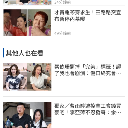
34分鐘前
才賣龜苓膏求生！田路路突宣
布暫停內幕曝
49分鐘前
其他人也在看
蔡依珊撕掉「完美」標籤！認
了我也會崩潰：傷口終究會癒
合
獨家／曹雨婷遭控拿工會錢買
豪宅！李亞萍不忍發聲：余天
管工會都貼錢