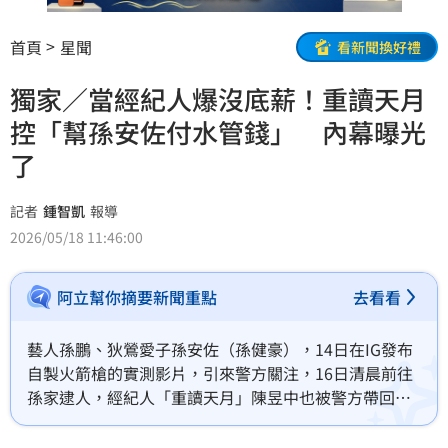
首頁
星聞
看新聞換好禮
獨家／當經紀人爆沒底薪！重讀天月
控「幫孫安佐付水管錢」 內幕曝光
了
記者
鍾智凱
報導
2026/05/18 11:46:00
阿立幫你摘要新聞重點
去看看
藝人孫鵬、狄鶯愛子孫安佐（孫健豪），14日在IG發布
自製火箭槍的實測影片，引來警方關注，16日清晨前往
孫家逮人，經紀人「重讀天月」陳昱中也被警方帶回，
目前孫安佐被羈押禁見，重讀天月則3萬元交保，對此重
讀天月交保後發出1163字聲明，並提到曾幫孫安佐買水