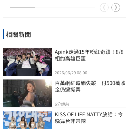
相關新聞
Apink走過15年粉紅奇蹟！8/8
相約高雄巨蛋
2026/06/29 08:00
百萬網紅遭騙失蹤　付500萬贖
金仍遭撕票
6分鐘前
KISS OF LIFE NATTY放話：今
晚舞台非常辣