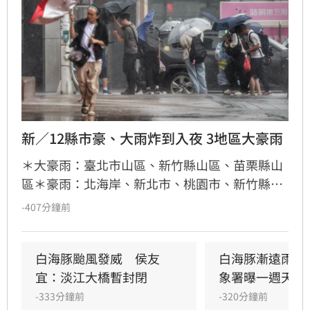
新／12縣市豪、大雨炸到入夜 3地區大豪雨
＊大豪雨：臺北市山區、新竹縣山區、苗栗縣山
區＊豪雨：北海岸、新北市、桃園市、新竹縣、
臺中市山區＊大雨：基隆市、臺北市、新竹市、
-407分鐘前
苗栗縣、臺中市、南投縣、雲林縣山區、嘉義縣
山區、宜蘭縣
白海豚颱風發威　侯友
白海豚漸遠雨還
宜：淡江大橋暫封閉
象署曝一週天氣
-333分鐘前
-320分鐘前