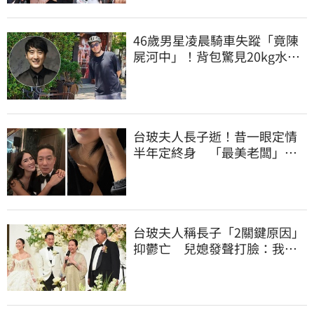
46歲男星凌晨騎車失蹤「竟陳
屍河中」！背包驚見20kg水泥
塊 死因成謎
台玻夫人長子逝！昔一眼定情
半年定終身 「最美老闆」手
腕刺青藏深意
台玻夫人稱長子「2關鍵原因」
抑鬱亡 兒媳發聲打臉：我從
來不信⋯