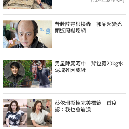
(2026年08月08日)
昔赴陸尋根挨轟　郭品超變禿
頭近照嚇壞網
男星陳屍河中　背包藏20kg水
泥塊死因成謎
蔡依珊撕掉完美標籤　首度
認：我也會崩潰