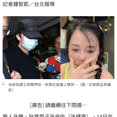
記者鍾智凱／台北報導
管。
孫安佐遭士檢聲押前，狄鶯在直播上爆哭。（圖／記者鄭孟晃攝
影）
[廣告] 請繼續往下閱讀…
藝人
孫鵬
、
狄鶯
愛子
孫安佐
（
孫健豪
），14日在