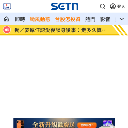
登入
即時
颱風動態
台股怎投資
熱門
影音
熱搜
說話
獨／姜厚任認愛後談身後事：走多久算多
12生
久