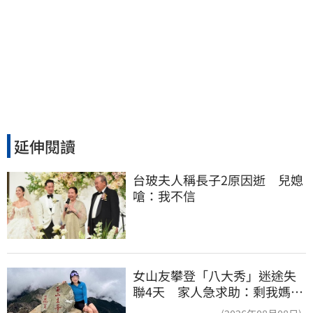
延伸閱讀
台玻夫人稱長子2原因逝　兒媳
嗆：我不信
女山友攀登「八大秀」迷途失
聯4天 家人急求助：剩我媽還
沒找到