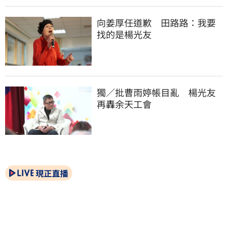
向姜厚任道歉　田路路：我要
找的是楊光友
獨／批曹雨婷帳目亂　楊光友
再轟余天工會
現正直播