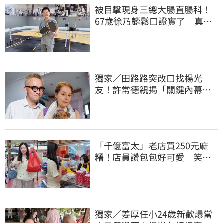
被目擊現身三總大腸直腸科！
67歲徐乃麟鬆口證實了 真實
體況曝光
獨家／田路路突改口找楊光
友！許常德親揭「關鍵內幕」
再轟曹雨婷
「千億富太」老店買250元麻
糬！店員讚包包好可愛 笑
回：我自己做的
獨家／姜厚任小24歲新歡爆當