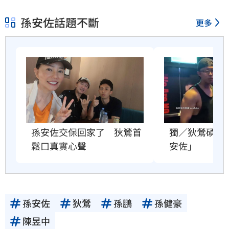
孫安佐話題不斷
更多
獨／狄鶯碩士
孫安佐交保回家了　狄鶯首
安佐」
鬆口真實心聲
孫安佐
狄鶯
孫鵬
孫健豪
陳昱中