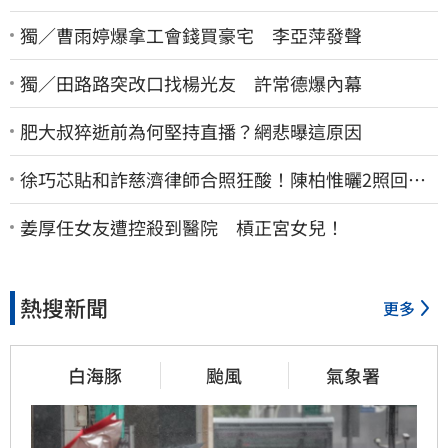
獨／曹雨婷爆拿工會錢買豪宅 李亞萍發聲
獨／田路路突改口找楊光友 許常德爆內幕
肥大叔猝逝前為何堅持直播？網悲曝這原因
徐巧芯貼和詐慈濟律師合照狂酸！陳柏惟曬2照回擊
網笑翻
姜厚任女友遭控殺到醫院 槓正宮女兒！
熱搜新聞
更多
白海豚
颱風
氣象署