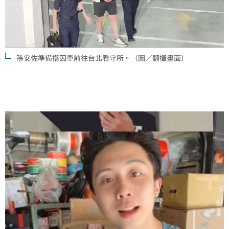
孫安佐準備搭囚車前往台北看守所。（圖／翻攝畫面）