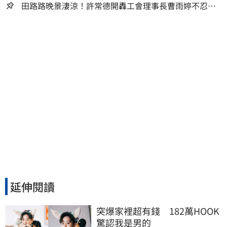
田路路晚景淒涼！許常德開轟工會理事長曹雨婷不忍
了：別只包紅包慰問
延伸閱讀
突爆家裡超有錢　182萬HOOK
驚認我是男的