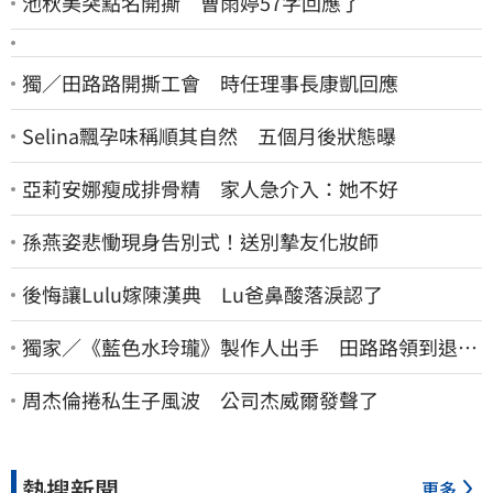
池秋美突點名開撕 曹雨婷57字回應了
獨／田路路開撕工會 時任理事長康凱回應
Selina飄孕味稱順其自然 五個月後狀態曝
亞莉安娜瘦成排骨精 家人急介入：她不好
孫燕姿悲慟現身告別式！送別摯友化妝師
後悔讓Lulu嫁陳漢典 Lu爸鼻酸落淚認了
獨家／《藍色水玲瓏》製作人出手 田路路領到退休
金！隱忍6年吐內幕
周杰倫捲私生子風波 公司杰威爾發聲了
熱搜新聞
更多