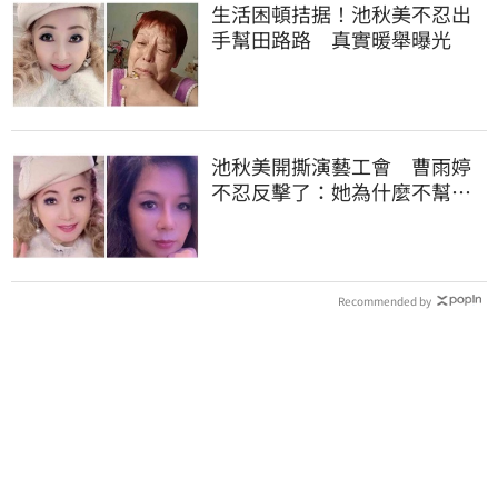
生活困頓拮据！池秋美不忍出
手幫田路路 真實暖舉曝光
池秋美開撕演藝工會 曹雨婷
不忍反擊了：她為什麼不幫田
路路
Recommended by