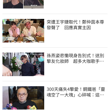
突遭王宇婕取代！鄭仲茵本尊
發聲了 回應真實主因
孫燕姿悲慟現身告別式！送別
摯友化妝師 超多大咖歌手全
都來了
300天痛失4摯愛！鋼鐵爸「靈
魂空了一大塊」心碎喊：這輩
子最痛的路