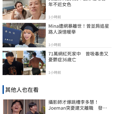
年不近女色
1小時前
Mina遭網暴離世！曾並肩追星
路人淚憶暖舉
1小時前
71萬網紅死家中　曾吸毒患又
憂鬱症36歲亡
1小時前
其他人也在看
攝影師才爆跳槽李多慧！
Joeman突憂建文離職 發聲
「其實我很清楚」