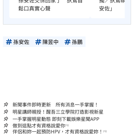
獨／狄鶯碩士
孫安佐交保回家了　狄鶯首
安佐」
鬆口真實心聲
孫安佐
陳昱中
孫鵬
新聞事件即時更新 所有消息一手掌握！
明星講師親授！醒吾三立學院打造影視新星
一手掌握明星動態 即刻下載娛樂星聞APP
做到這點才有資格說愛你
PR
伴侶和妳一起預防HPV，才有資格說愛妳！
PR