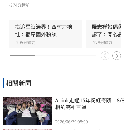
警方證實接獲報案並介入調查。生前Mina因追星
-374分鐘前
行為與過往經歷，長期遭受網路霸凌與人身攻
擊。曾與她互動的粉絲感嘆，Mina本人親切善
良，絕非外界傳言般傲慢，對於她選擇極端方式
指追星沒邊界！西村力挨
羅志祥談偶像飯
結束生命感到遺憾與不捨。此事件再度引發外界
批：獨厚國外粉絲
認了：開心最重
對網路暴力及追星文化的關注。該名粉絲呼籲，
-295分鐘前
-228分鐘前
追星不應成為生活唯一寄託，應珍惜自身生命。
目前確切死因與詳細案情，仍待警方進一步調查
釐清，此消息也讓全球粉絲深感震驚與悲痛。
相關新聞
Apink走過15年粉紅奇蹟！8/8
相約高雄巨蛋
2026/06/29 08:00