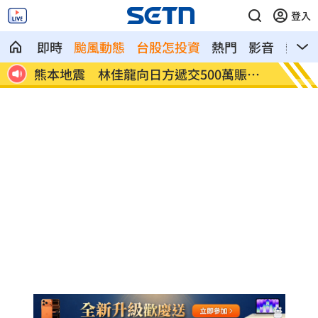
登入
即時
颱風動態
台股怎投資
熱門
影音
熱搜
賑災
新北小小學童消防夏令營 讓學童擬真體
白海豚
驗
動