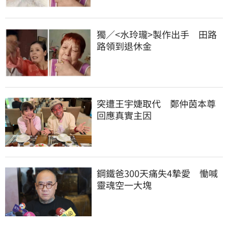
獨／<水玲瓏>製作出手　田路
路領到退休金
突遭王宇婕取代　鄭仲茵本尊
回應真實主因
鋼鐵爸300天痛失4摯愛　慟喊
靈魂空一大塊