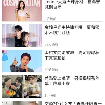
Jennie大秀火辣身材　自曝曾
感到自卑
8分鐘前
金鐘星光主持陣容曝　夏和熙
木木續扛紅毯
38分鐘前
潘裕文閃退歌壇　周定緯曝私
下真實互動
50分鐘前
差點愛上婉晴！男模揭服務內
幕：險尿出來
1小時前
交過2外籍女友！姜厚任曝曾一