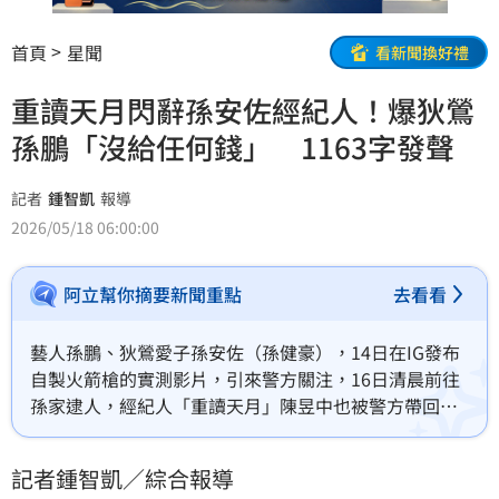
首頁
星聞
看新聞換好禮
重讀天月閃辭孫安佐經紀人！爆狄鶯
孫鵬「沒給任何錢」 1163字發聲
記者
鍾智凱
報導
2026/05/18 06:00:00
阿立幫你摘要新聞重點
去看看
藝人孫鵬、狄鶯愛子孫安佐（孫健豪），14日在IG發布
自製火箭槍的實測影片，引來警方關注，16日清晨前往
孫家逮人，經紀人「重讀天月」陳昱中也被警方帶回，
目前孫安佐被羈押禁見，重讀天月則3萬元交保，對此重
讀天月交保後發出1163字聲明。
記者鍾智凱／綜合報導