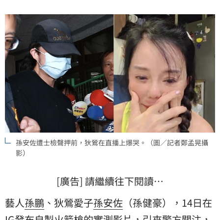
孫安佐遭士檢聲押前，狄鶯在直播上爆哭。（圖／記者鄭孟晃攝
影）
[廣告] 請繼續往下閱讀…
藝人
孫鵬
、狄鶯愛子
孫安佐
（孫健豪），14日在
IG發布自製火箭槍的實測影片，引來警方關注，