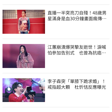
直播一半突亮刀自殘！48歲男
星滿身是血30分鐘畫面瘋傳
警急破門搶救
江蕙崩潰爆哭摯友逝世！淚喊
怕參加告別式 也曾為抗癌辛
苦不捨小薇勞累
李子森突「單膝下跪求婚」！
戒指超大顆 杜忻恬反應曝光