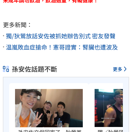
更多新聞：
獨/狄鶯放話安佐被抓她辦告別式 密友發聲
温嵐敗血症搶命！憲哥證實：腎臟也遭波及
孫安佐話題不斷
更多