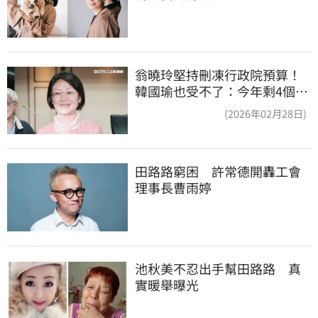
翁曉玲堅持刪凍行政院預算！
韓國瑜也受不了：今年剩4個月
你思考一下
(2026年02月28日)
田路路窮困　許常德開轟工會
理事長曹雨婷
池秋美不忍出手幫田路路　真
實暖舉曝光