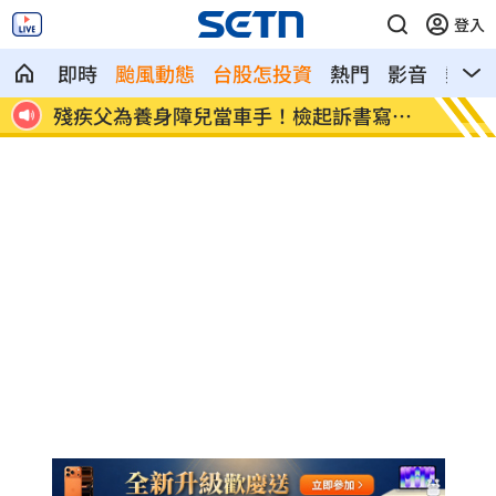
登入
即時
颱風動態
台股怎投資
熱門
影音
熱搜
學概
殘疾父為養身障兒當車手！檢起訴書寫金
明年度
句