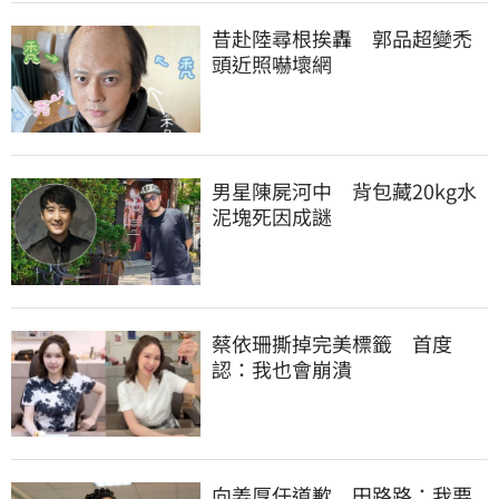
昔赴陸尋根挨轟　郭品超變禿
頭近照嚇壞網
男星陳屍河中　背包藏20kg水
泥塊死因成謎
蔡依珊撕掉完美標籤　首度
認：我也會崩潰
向姜厚任道歉　田路路：我要