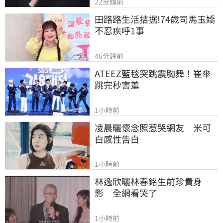
22分鐘前
田路路生活拮据!74歲司馬玉嬌
不忍疾呼1事
46分鐘前
ATEEZ藍毯突跳震胸舞！崔傘
跳完秒害羞
1小時前
凌晨曬懷念照惹哭網友　米可
白感性告白
1小時前
林逸欣曬林春銘生前珍貴身
影　全網看哭了
1小時前