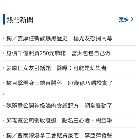
熱門新聞
更多
獨／姜厚任新歡爆黑歷史 楊光友怒揭內幕
身價千億照買250元麻糬 富太包包自己做
姜厚任女友引話題 醫曝：可能是幻謊者
被目擊現身三總直腸科 67歲徐乃麟證實了
陳隨意公開神級滷肉食譜配方 網全暴動了
邱瓈寬公司營收衰退 點名王心凌、楊丞琳
獨／曹雨婷爆拿工會錢買豪宅 李亞萍發聲