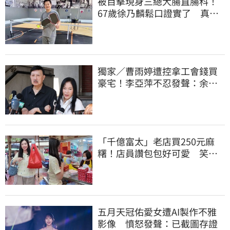
被目擊現身三總大腸直腸科！
67歲徐乃麟鬆口證實了 真實
體況曝光
獨家／曹雨婷遭控拿工會錢買
豪宅！李亞萍不忍發聲：余天
管工會都貼錢
「千億富太」老店買250元麻
糬！店員讚包包好可愛 笑
回：我自己做的
五月天冠佑愛女遭AI製作不雅
影像 憤怒發聲：已截圖存證