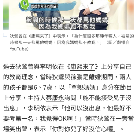
狄鶯曾在《康熙來了》中表示，「為什麼很多那種年輕人，被關的
時候那一天都罵他媽媽，因為我媽媽都不教我。」（圖／翻攝自
YouTube）
過去狄鶯曾與李明依在《
康熙來了
》上分享自己
的教育理念，當時狄鶯與孫鵬是離婚期間，兩人
的孩子都是6、7歲，以「單親媽媽」身分在節目
上分享，主持人
蔡康永
詢問「能不能接受兒子沒
出息」，李明依表示「他可以沒出息，他最好不
要考第一名，我覺得OK啊！」當時狄鶯在一旁當
場笑出聲，表示「你對你兒子好沒信心喔」。