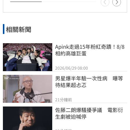
相關新聞
Apink走過15年粉紅奇蹟！8/8
相約高雄巨蛋
2026/06/29 08:00
男星爆半年驗一次性病　曝等
待結果超忐忑
21分鐘前
佐藤二朗爆騷擾爭議　電影衍
生劇被迫喊停