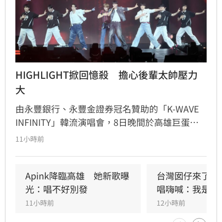
HIGHLIGHT掀回憶殺　擔心後輩太帥壓力
大
由永豐銀行、永豐金證券冠名贊助的「K-WAVE 
INFINITY」韓流演唱會，8日晚間於高雄巨蛋熱
力開唱，集結NEWBEAT、FLARE U、CRAVITY、
11小時前
Apink及HIGHLIGHT五組人氣韓星，從新生代團
體到韓流經典代表接力登台，滿場粉絲高舉手燈
熱情應援，尖叫與歡呼聲一路未停，最後由
Apink降臨高雄　她新歌曝
台灣囡仔來了　
HIGHLIGHT壓軸接管舞台，將現場氣氛推向最高
光：唱不好別發
唱嗨喊：我是誰
潮。
11小時前
12小時前