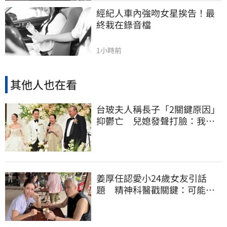
經紀人車內強吻女星挨告！最
終栽在錄音檔
1小時前
其他人也在看
台玻夫人稱長子「2關鍵原因」
抑鬱亡 兒媳發聲打臉：我從
來不信⋯
姜厚任認愛小24歲女友引話
題 精神科醫戳關鍵：可能是
幻謊者！