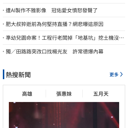
遭AI製作不雅影像 冠佑愛女憤怒發聲了
肥大叔猝逝前為何堅持直播？網悲曝這原因
準幼兒園命案！工程行老闆掉「地基坑」挖土機沒看
到…下土石活埋他
獨／田路路突改口找楊光友 許常德爆內幕
熱搜新聞
更多
高雄
張惠妹
五月天