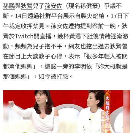
孫鵬
與
狄鶯
兒子
孫安佐
（現名孫健豪）爭議不
斷，14日透過社群平台展示自製火焰槍，17日下
午裁定收押禁見。孫安佐遭拘提到案前一晚，狄
鶯於Twitch開直播，幾杯黃湯下肚後情緒逐漸激
動，頻頻為兒子抱不平，網友也挖出過去狄鶯曾
在節目上大談教子心得，表示「很多年輕人被關
都罵他媽媽」，還酸一旁的
李明依
「妳大概就是
那個媽媽」，如今被打臉。