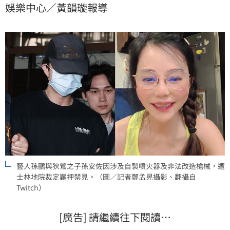
娛樂中心／黃韻璇報導
多年輕人被關都罵他媽媽」，還酸一旁的李明依「妳大
概就是那個媽媽」，如今被打臉。
藝人孫鵬與狄鶯之子孫安佐因涉及自製噴火器及非法改造槍械，遭
士林地院裁定羈押禁見。（圖／記者鄭孟晃攝影、翻攝自
Twitch）
[廣告] 請繼續往下閱讀…