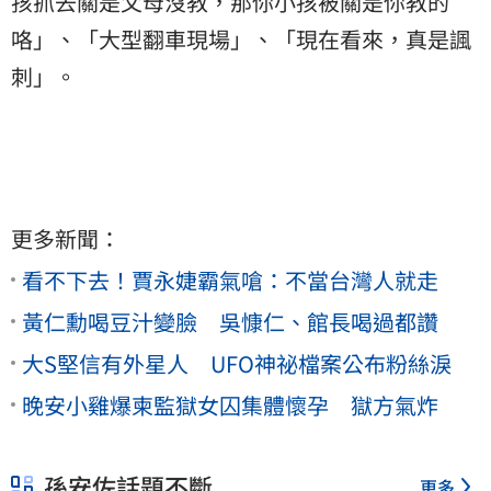
孩抓去關是父母沒教，那你小孩被關是你教的
咯」、「大型翻車現場」、「現在看來，真是諷
刺」。
更多新聞：
看不下去！賈永婕霸氣嗆：不當台灣人就走
黃仁勳喝豆汁變臉 吳慷仁、館長喝過都讚
大S堅信有外星人 UFO神祕檔案公布粉絲淚
晚安小雞爆柬監獄女囚集體懷孕 獄方氣炸
孫安佐話題不斷
更多