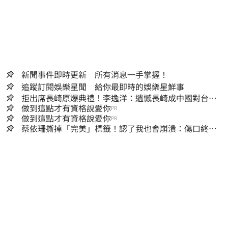
新聞事件即時更新 所有消息一手掌握！
追蹤訂閱娛樂星聞 給你最即時的娛樂星鮮事
拒出席長崎原爆典禮！李逸洋：遺憾長崎成中國對台實
施法律戰的執行工具
做到這點才有資格說愛你
PR
做到這點才有資格說愛你
PR
蔡依珊撕掉「完美」標籤！認了我也會崩潰：傷口終究
會癒合