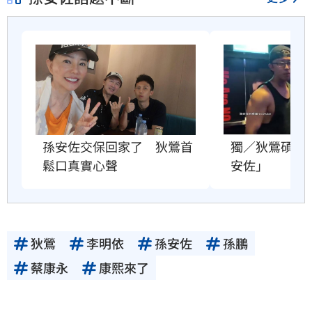
獨／狄鶯碩士
孫安佐交保回家了　狄鶯首
安佐」
鬆口真實心聲
狄鶯
李明依
孫安佐
孫鵬
蔡康永
康熙來了