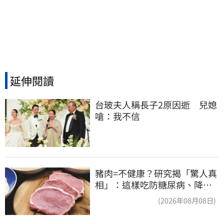
延伸閱讀
台玻夫人稱長子2原因逝　兒媳
嗆：我不信
豬肉=不健康？研究揭「驚人真
相」：這樣吃防糖尿病、降膽
固醇
(2026年08月08日)