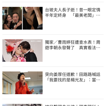
台玻夫人長子逝！昔一眼定情
半年定終身 「最美老闆」手
腕刺青藏深意
獨家／曹雨婷狂遭查水表！周
遊李朝永發聲了 真實看法曝
光
突向姜厚任道歉！田路路喊話
「我要找的是楊光友」：當時
太衝動