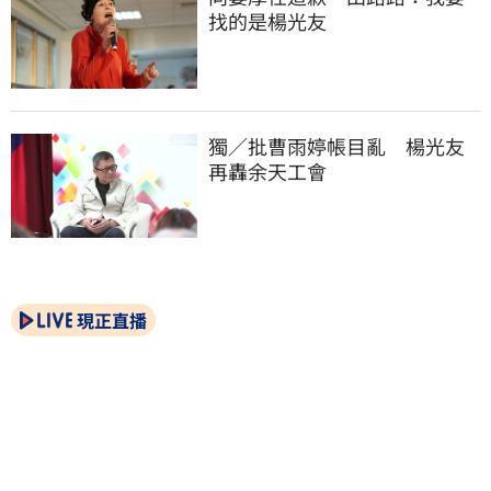
找的是楊光友
獨／批曹雨婷帳目亂　楊光友
再轟余天工會
現正直播