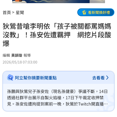
首頁
星聞
看新聞換好禮
狄鶯昔嗆李明依「孩子被關都罵媽媽
沒教」！孫安佐遭羈押 網挖片段酸
爆
編輯
黃韻璇
報導
2026/05/18 07:03:00
阿立幫你摘要新聞重點
去看看
孫鵬與狄鶯兒子孫安佐（現名孫健豪）爭議不斷，14日
透過社群平台展示自製火焰槍，17日下午裁定收押禁
見。孫安佐遭拘提到案前一晚，狄鶯於Twitch開直播，
幾杯黃湯下肚後情緒逐漸激動，頻頻為兒子抱不平，網
友也挖出過去狄鶯曾在節目上大談教子心得，表示「很