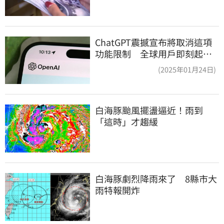
ChatGPT震撼宣布將取消這項
功能限制 全球用戶即刻起
「免費」用到飽
(2025年01月24日)
白海豚颱風擺盪逼近！雨到
「這時」才趨緩
白海豚劇烈降雨來了　8縣市大
雨特報開炸