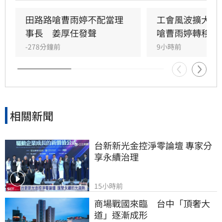
恐有重大問題，預言查帳後恐有人吃官司。針對
田路路點名創辦人姜厚任重出江湖，楊光友回憶
田路路嗆曹雨婷不配當理
工會風波擴大　
當年姜厚任為補工會虧損曾賣房負責，展現高度
事長　姜厚任發聲
嗆曹雨婷轉移焦
責任感。同時，楊光友也強調自己現經營協會以
-278分鐘前
9小時前
雪中送炭為原則，呼籲資深藝人應反思年輕時的
理財規劃，不應一味責怪工會，演藝圈內部矛盾
與財務風波持續延燒，引發各界高度重視。
相關新聞
台新新光金控淨零論壇 專家分
享永續治理
15小時前
商場戰國來臨　台中「頂奢大
道」逐漸成形