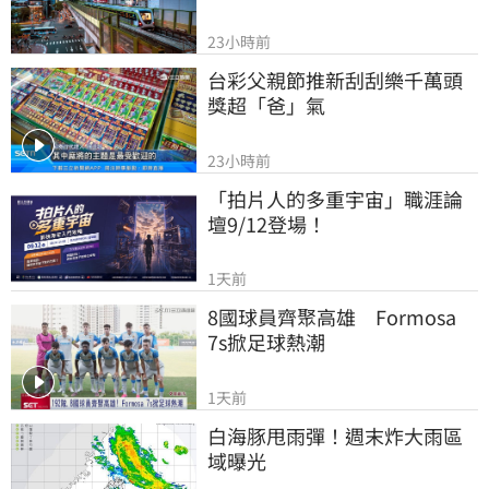
23小時前
台彩父親節推新刮刮樂千萬頭
獎超「爸」氣
23小時前
「拍片人的多重宇宙」職涯論
壇9/12登場！
1天前
8國球員齊聚高雄　Formosa 
7s掀足球熱潮
1天前
白海豚甩雨彈！週末炸大雨區
域曝光