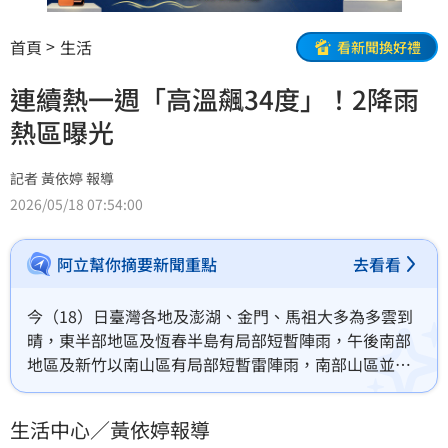
首頁
生活
看新聞換好禮
連續熱一週「高溫飆34度」！2降雨
熱區曝光
記者 黃依婷 報導
2026/05/18 07:54:00
阿立幫你摘要新聞重點
去看看
今（18）日臺灣各地及澎湖、金門、馬祖大多為多雲到
晴，東半部地區及恆春半島有局部短暫陣雨，午後南部
地區及新竹以南山區有局部短暫雷陣雨，南部山區並有
局部大雨發生的機率，清晨至上午南部地區亦有零星短
暫陣雨。氣象粉專也公布本週歐洲模式的降雨模擬，曝
生活中心／黃依婷報導
光鋒面影響範圍。