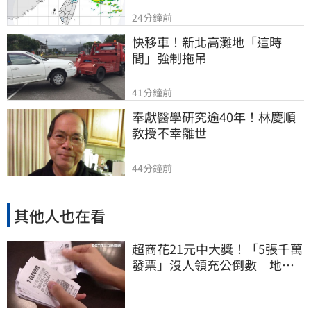
24分鐘前
快移車！新北高灘地「這時
間」強制拖吊
41分鐘前
奉獻醫學研究逾40年！林慶順
教授不幸離世
44分鐘前
其他人也在看
超商花21元中大獎！「5張千萬
發票」沒人領充公倒數 地點
明細一次看