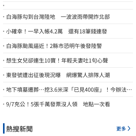
白海豚勾到台灣陸地 一波波雨帶開炸北部
小確幸！一早入帳4.2萬 還有18筆錢連發
白海豚颱風逼近！2縣市恐明午後發陸警
想生女兒卻連生10寶！年輕夫妻吐1句心聲
東發號遭出征後現況曝 網爆驚人排隊人潮
地下墳墓遷葬…挖3.6米深「已見400座」！今辦法會
安撫祖先
9/7充公！5張千萬發票沒人領 地點一次看
熱搜新聞
更多