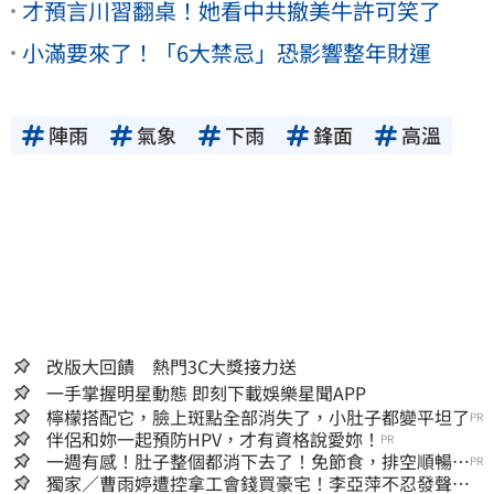
才預言川習翻桌！她看中共撤美牛許可笑了
小滿要來了！「6大禁忌」恐影響整年財運
陣雨
氣象
下雨
鋒面
高溫
改版大回饋 熱門3C大獎接力送
一手掌握明星動態 即刻下載娛樂星聞APP
檸檬搭配它，臉上斑點全部消失了，小肚子都變平坦了
PR
伴侶和妳一起預防HPV，才有資格說愛妳！
PR
一週有感！肚子整個都消下去了！免節食，排空順暢就
PR
夠
獨家／曹雨婷遭控拿工會錢買豪宅！李亞萍不忍發聲：