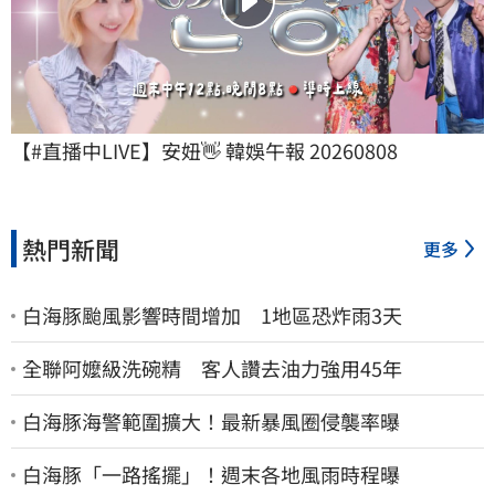
【#直播中LIVE】安妞👋 韓娛午報 20260808
熱門新聞
更多
白海豚颱風影響時間增加 1地區恐炸雨3天
全聯阿嬤級洗碗精 客人讚去油力強用45年
白海豚海警範圍擴大！最新暴風圈侵襲率曝
白海豚「一路搖擺」！週末各地風雨時程曝