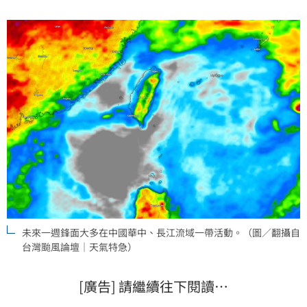
未來一週鋒面大多在中國華中、長江流域一帶活動。（圖／翻攝自
台灣颱風論壇｜天氣特急 ）
[廣告] 請繼續往下閱讀…