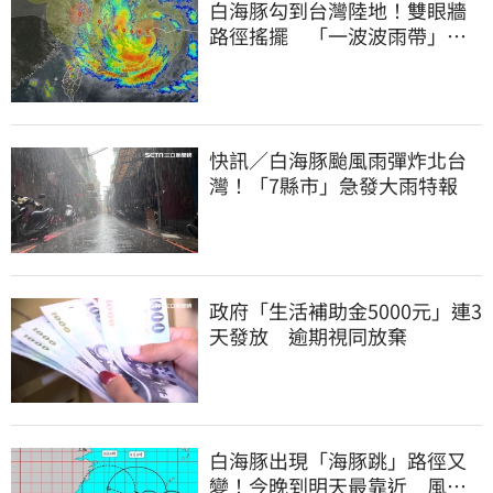
白海豚勾到台灣陸地！雙眼牆
路徑搖擺 「一波波雨帶」開
炸北部時程曝
快訊／白海豚颱風雨彈炸北台
灣！「7縣市」急發大雨特報
政府「生活補助金5000元」連3
天發放 逾期視同放棄
白海豚出現「海豚跳」路徑又
變！今晚到明天最靠近 風雨