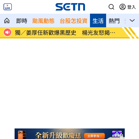
登入
即時
颱風動態
台股怎投資
生活
熱門
影音
獨／姜厚任新歡爆黑歷史 楊光友怒揭內
56歲
幕
孕