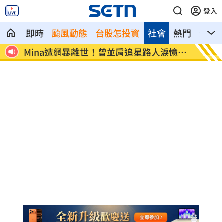
登入
即時
颱風動態
台股怎投資
社會
熱門
影音
Mina遭網暴離世！曾並肩追星路人淚憶暖
范曉萱
舉