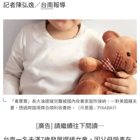
記者陳弘逸／
台南
報導
認可收養未成年子女，獲准收養女童。
「毒寶寶」長大淪遲緩兒難被國內收養家庭所接納，一對美國籍夫
妻，透過跨國境媒合順利收養她。（示意圖／PIXABAY）
[廣告] 請繼續往下閱讀…
台南一名未滿7歲發展遲緩
女童
，因父母
吸毒
在