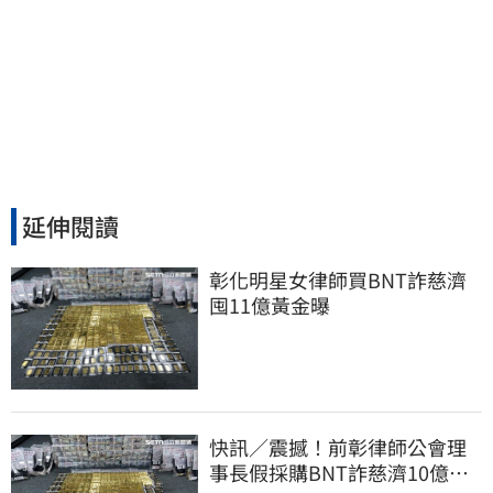
延伸閱讀
彰化明星女律師買BNT詐慈濟 
囤11億黃金曝
快訊／震撼！前彰律師公會理
事長假採購BNT詐慈濟10億、