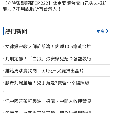
【立院榮譽顧問EP.222】北京要讓台灣自己失去抵抗
能力？不用說服所有台灣人！
熱門新聞
更多
女律揪宗教大師詐慈濟！爽睡10.6億黃金堆
判刑定讞！「白狼」張安樂兒媳今發監執行
越籍男涉賣狗肉！9.1公斤犬屍掃出晶片
膠帶封屍董座！兇手竟是2寶爸…幸福照曝
混中國苦茶籽製油 採購、中間人收押禁見
印度男來台觀光又偷又騙…把全聯當提款機