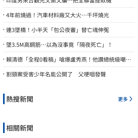
4年前燒過！汽車材料廠又大火…千坪燒光
連3墜橋！小半天「包公夜審」替亡魂伸冤
墜3.5M高鋼筋…以為沒事竟「隔夜死亡」！
賴清德「全程0看稿」嗆爆盧秀燕！他讚總統級嘲
諷：把8年總帳一次掀翻
割頸案受害少年名能公開了 父哽咽發聲
熱搜新聞
更多
相關新聞