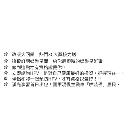
改版大回饋 熱門3C大獎接力送
追蹤訂閱娛樂星聞 給你最即時的娛樂星鮮事
做到這點才有資格說愛你
PR
立即諮詢HPV！是對自己健康最好的投資，把握現在不
PR
嫌晚！
伴侶和妳一起預防HPV，才有資格說愛妳！
PR
漢光演習首日出包！國軍現役主戰車「噴裝備」居民撿
到零件…軍方說話了