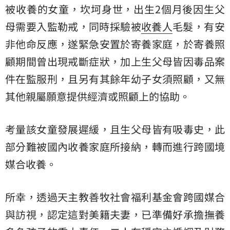
被收養的女童，坎坷身世，出生2個月後因生父
母需要入監勒戒，同時採驗被
收養人
毛髮，有安
非他命反應，遂緊急安置於寄養家庭，於寄養照
顧期間曾出現戒斷症狀，加上生父母皆因毒品案
件在監服刑，且另有其餘年幼子女須照顧，又無
其他親屬願意提供經濟或照顧上的協助。
考量該女童發展遲緩，且生父母皆有吸毒史，此
部分難被國內收養家庭所接納，轉而進行跨國境
媒合收養。
所幸，透過天主教善牧社會福利基金會跨國媒合
與訪視，認定這對美籍夫妻，已準備好承擔撫養