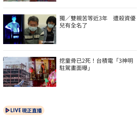
獨／雙親苦等近3年　遭殺資優
兒有全名了
挖童骨已2死！台積電「3神明
駐駕畫面曝」
現正直播