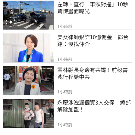
左轉、直行「車頭對撞」10秒
驚悚畫面曝光
1小時前
美女律師狠詐10億佣金　郭台
銘：沒找仲介
1小時前
雲林縣長身邊有共諜！前秘書
洩行程給中共
1小時前
永慶涉洩漏個資3人交保　總部
解除加盟！
1小時前