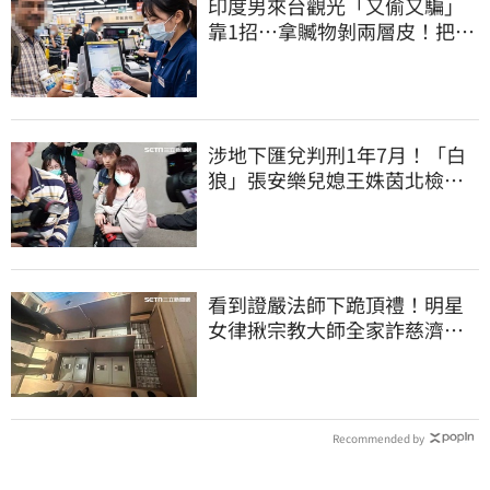
印度男來台觀光「又偷又騙」
靠1招…拿贓物剝兩層皮！把全
聯當提款機
涉地下匯兌判刑1年7月！「白
狼」張安樂兒媳王姝茵北檢報
到、今發監執行
看到證嚴法師下跪頂禮！明星
女律揪宗教大師全家詐慈濟…
全家爽睡黃金堆
Recommended by