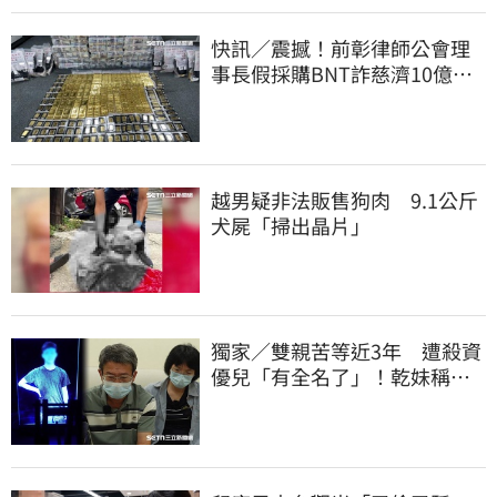
快訊／震撼！前彰律師公會理
事長假採購BNT詐慈濟10億、
洗錢囤232kg黃金
越男疑非法販售狗肉 9.1公斤
犬屍「掃出晶片」
獨家／雙親苦等近3年 遭殺資
優兒「有全名了」！乾妹稱賠
償恐毀她未來