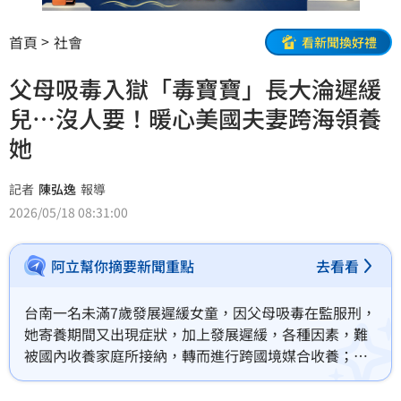
首頁
社會
看新聞換好禮
父母吸毒入獄「毒寶寶」長大淪遲緩
兒…沒人要！暖心美國夫妻跨海領養
她
記者
陳弘逸
報導
2026/05/18 08:31:00
阿立幫你摘要新聞重點
去看看
台南一名未滿7歲發展遲緩女童，因父母吸毒在監服刑，
她寄養期間又出現症狀，加上發展遲緩，各種因素，難
被國內收養家庭所接納，轉而進行跨國境媒合收養；所
幸，一對美國籍夫妻，透過跨國境媒合，經過評估，認
定都能提供女童安全及充滿愛的成長環境，向法院聲請