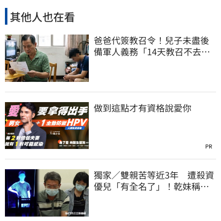
其他人也在看
爸爸代簽教召令！兒子未盡後
備軍人義務「14天教召不去」
換3個月刑期
做到這點才有資格說愛你
PR
獨家／雙親苦等近3年 遭殺資
優兒「有全名了」！乾妹稱賠
償恐毀她未來