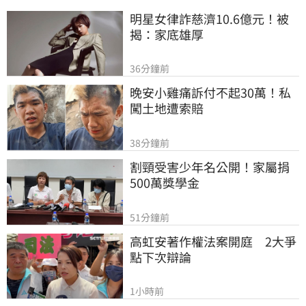
明星女律詐慈濟10.6億元！被
揭：家底雄厚
36分鐘前
晚安小雞痛訴付不起30萬！私
闖土地遭索賠
38分鐘前
割頸受害少年名公開！家屬捐
500萬獎學金
51分鐘前
高虹安著作權法案開庭　2大爭
點下次辯論
1小時前