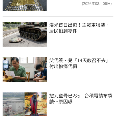
洗錢囤232kg黃金
(2026年08月06日)
漢光首日出包！主戰車噴裝…
居民撿到零件
父代簽…兒「14天教召不去」
付出慘痛代價
挖到童骨已2死！台積電請布袋
戲…原因曝