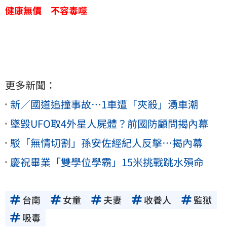
健康無價 不容毒噬
更多新聞：
新／國道追撞事故…1車遭「夾殺」湧車潮
墜毀UFO取4外星人屍體？前國防顧問揭內幕
駁「無情切割」孫安佐經紀人反擊…揭內幕
慶祝畢業「雙學位學霸」15米挑戰跳水殞命
台南
女童
夫妻
收養人
監獄
吸毒