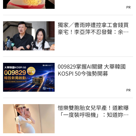
PR
獨家／曹雨婷遭控拿工會錢買
豪宅！李亞萍不忍發聲：余天
管工會都貼錢
009829掌握AI關鍵 大華韓國
KOSPI 50今強勢開募
PR
愷樂雙胞胎女兒早產！道歉曝
「一度裝呼吸機」：知道妳們
很努力