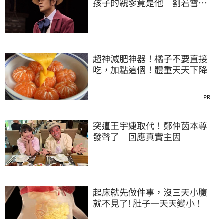
孩子的親爹竟是他 劉若雪閨
密出面全說了
超神減肥神器！橘子不要直接
吃，加點這個！體重天天下降
PR
突遭王宇婕取代！鄭仲茵本尊
發聲了 回應真實主因
起床就先做件事，沒三天小腹
就不見了! 肚子一天天變小！