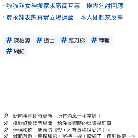
啦啦隊女神搬家求廠商互惠 挨轟乞討回應
賈永婕表態真實立場遭酸 本人硬起來反擊
陳柏源
道士
踏刀梯
轉職
網紅
新聞事件即時更新 所有消息一手掌握！
追蹤訂閱娛樂星聞 給你最即時的娛樂星鮮事
伴侶和妳一起預防HPV，才有資格說愛妳！
PR
減肥首選，檸檬加它，堅持一週，腰細了，瘦到你懷疑
PR