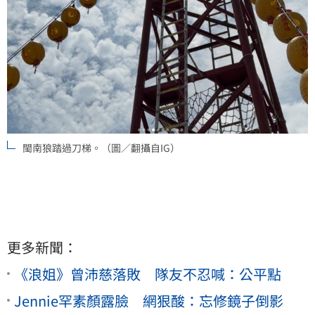
閩南狼踏過刀梯。（圖／翻攝自IG）
更多新聞：
《浪姐》曾沛慈落敗 隊友不忍喊：公平點
Jennie罕素顏露臉 網狠酸：忘修鏡子倒影