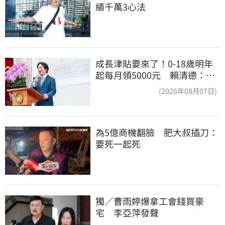
績千萬3心法
成長津貼要來了！0-18歲明年
起每月領5000元 賴清德：此
時不生更待何時
(2026年08月07日)
為5億商機翻臉　肥大叔插刀：
要死一起死
獨／曹雨婷爆拿工會錢買豪
宅　李亞萍發聲