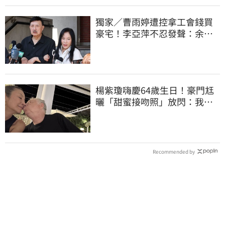
獨家／曹雨婷遭控拿工會錢買
豪宅！李亞萍不忍發聲：余天
管工會都貼錢
楊紫瓊嗨慶64歲生日！豪門尪
曬「甜蜜接吻照」放閃：我親
愛的老婆
Recommended by