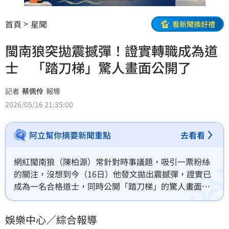
首頁
星聞
看新聞換好禮
閩南狼突拋震撼彈！證實轉職成為道
士 「踏刀梯」驚人畫面公開了
記者
蔡佩伶
報導
2026/05/16 21:35:00
阿立幫你摘要新聞重點
去看看
網紅閩南狼（陳柏源）常針對時事議題，吸引一票粉絲
的關注，沒想到今（16日）他發文拋出震撼彈，證實已
成為一名合格道士，同時公開「踏刀梯」的驚人畫面，
引發網友的熱議。蔡佩伶報導
娛樂中心／綜合報導