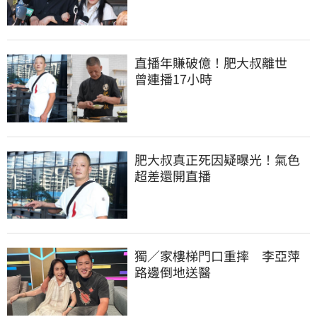
直播年賺破億！肥大叔離世　
曾連播17小時
肥大叔真正死因疑曝光！氣色
超差還開直播
獨／家樓梯門口重摔　李亞萍
路邊倒地送醫