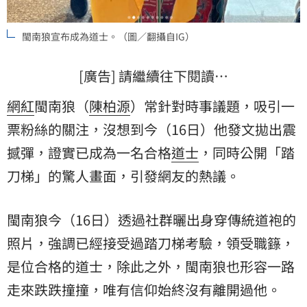
閩南狼宣布成為道士。（圖／翻攝自IG）
[廣告] 請繼續往下閱讀…
網紅
閩南狼（
陳柏源
）常針對時事議題，吸引一
票粉絲的關注，沒想到今（16日）他發文拋出震
撼彈，證實已成為一名合格
道士
，同時公開「
踏
刀梯
」的驚人畫面，引發網友的熱議。
閩南狼今（16日）透過社群曬出身穿傳統道袍的
照片，強調已經接受過踏刀梯考驗，領受職籙，
是位合格的道士，除此之外，閩南狼也形容一路
走來跌跌撞撞，唯有信仰始終沒有離開過他。