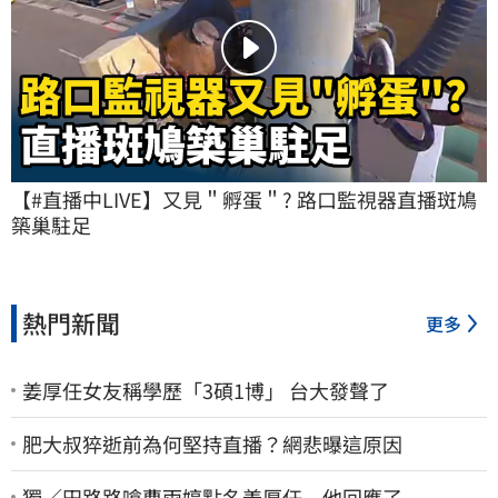
【#直播中LIVE】又見＂孵蛋＂? 路口監視器直播斑鳩
築巢駐足
熱門新聞
更多
姜厚任女友稱學歷「3碩1博」 台大發聲了
肥大叔猝逝前為何堅持直播？網悲曝這原因
獨／田路路嗆曹雨婷點名姜厚任 他回應了