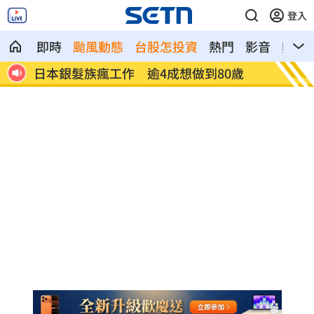
登入
即時
颱風動態
台股怎投資
熱門
影音
熱搜
0%
日本銀髮族瘋工作 逾4成想做到80歲
解散統
場