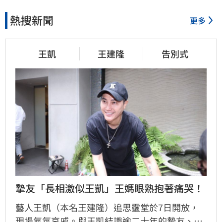
熱搜新聞
更多
王凱
王建隆
告別式
摯友「長相激似王凱」王媽眼熟抱著痛哭！
藝人王凱（本名王建隆）追思靈堂於7日開放，
現場氣氛哀戚。與王凱結識逾二十年的摯友、邱