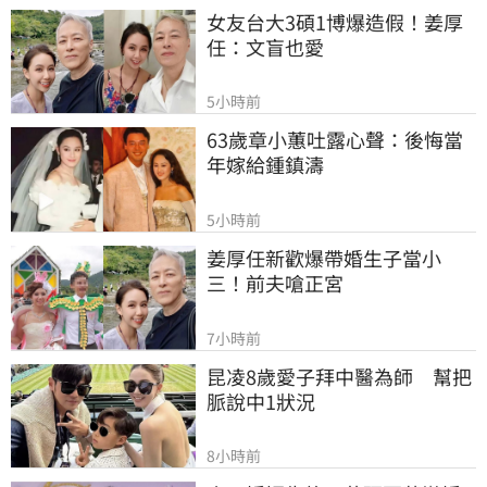
女友台大3碩1博爆造假！姜厚
任：文盲也愛
5小時前
63歲章小蕙吐露心聲：後悔當
年嫁給鍾鎮濤
5小時前
姜厚任新歡爆帶婚生子當小
三！前夫嗆正宮
7小時前
昆凌8歲愛子拜中醫為師　幫把
脈說中1狀況
8小時前