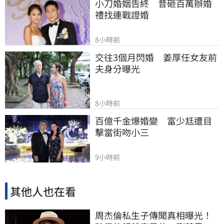
小刀婚姻告終　昔砸百萬辦婚
禮找連戰證婚
8小時前
交往3個月閃婚　姜厚任女友前
夫身分曝光
8小時前
百億千金爆婚變　富少尪遭目
擊當街吻小三
9小時前
其他人也在看
周杰倫私生子傳聞真相曝光！