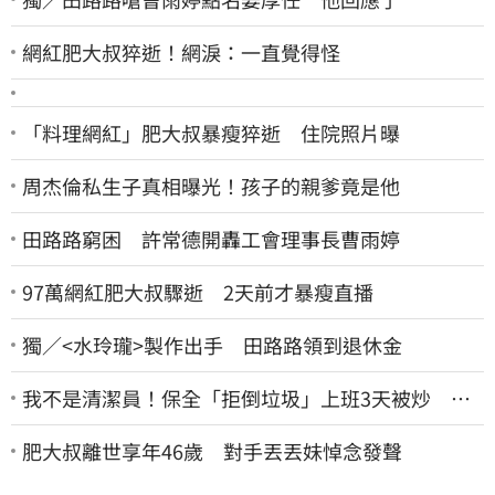
網紅肥大叔猝逝！網淚：一直覺得怪
「料理網紅」肥大叔暴瘦猝逝 住院照片曝
周杰倫私生子真相曝光！孩子的親爹竟是他
田路路窮困 許常德開轟工會理事長曹雨婷
97萬網紅肥大叔驟逝 2天前才暴瘦直播
獨／<水玲瓏>製作出手 田路路領到退休金
我不是清潔員！保全「拒倒垃圾」上班3天被炒 找
法院討公道結果出爐
肥大叔離世享年46歲 對手丟丟妹悼念發聲