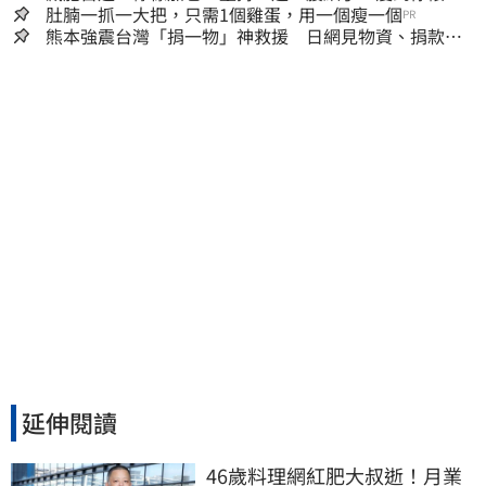
人生
肚腩一抓一大把，只需1個雞蛋，用一個瘦一個
PR
熊本強震台灣「捐一物」神救援 日網見物資、捐款
喊：給台灣統治算了
延伸閱讀
46歲料理網紅肥大叔逝！月業