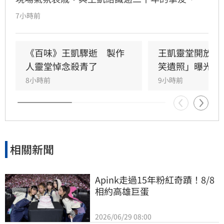
瓈寬特助Jeff現身協助打點後事。由於兩人外貌
7小時前
神似，王凱母親見到Jeff時悲從中來並相擁落
淚，場面令人鼻酸。得知王凱在台北缺乏親友協
助，演藝圈大姐大邱瓈寬展現義氣，主動承擔治
《百味》王凱驟逝　製作
王凱靈堂開放　
喪事宜並指派Jeff全程留守，陪伴王凱走完人生
人靈堂悼念殺青了
笑遺照」曝光
最後一程。這場深厚的兄弟情誼與邱瓈寬的溫暖
8小時前
9小時前
義舉，成為家屬在面臨驟變時最堅強的後盾，各
界也紛紛對這
相關新聞
Apink走過15年粉紅奇蹟！8/8
相約高雄巨蛋
2026/06/29 08:00