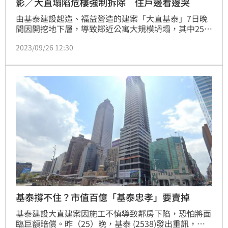
影／大直塌陷危樓強制拆除 住戶邊看邊哭
由基泰建設起造、福益營造的建案「大直基泰」7日晚
間因開挖地下層，導致鄰近公寓大規模坍塌，其中25戶
受到嚴重影響，今（26）日上午10點拆除，有不少住
2023/09/26 12:30
戶來現場觀看，不捨家園崩塌一度落淚。台北市副市長
李四川也在上午10時15分抵達現場，表示開始拆除後
原則上預訂10天內拆完。
基泰撐不住？市值百億「基泰忠孝」要賣掉
基泰建設大直建案因施工不慎導致鄰房下陷，恐怕將面
臨巨額賠償。昨（25）晚，基泰 (2538)發出重訊，旗