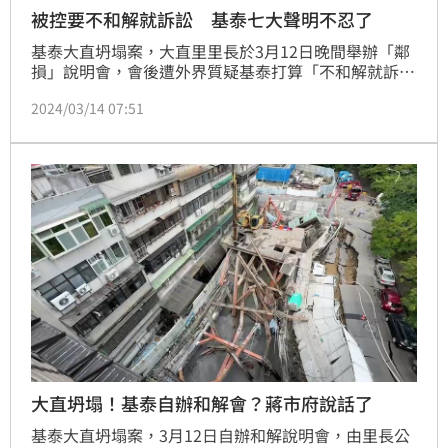
被控要不和解就訴訟 基泰七大聲明不忍了
基泰大直坍塌案，大直里里長於3月12日晚間舉辦「鄰
損」說明會，會後遭外界質疑基泰打算「不和解就訴
訟」，基泰(2538)今(14)日發布七大聲明，表明願意在
2024/03/14 07:51
公會鑑定報告基礎上商談賠償，同時強調外界抹黑與不
實指控，將採取法律途徑，維護受災戶、市府、大直里
里長和基泰建設名譽。(陳韋帆)
大直坍塌！基泰自辦和解會？蔣市府說話了
基泰大直坍塌案，3月12日自辦和解說明會，由里長公