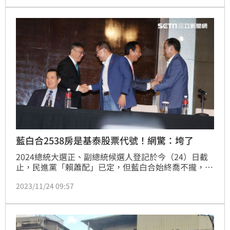
遭毀損，已經對基泰進行提告。對此基泰建設澄清，機
具進駐是為了搭建圍籬維護歷史建物；文化局則回應，
到場勘查歷史建物無毀損，也告知基泰圍籬施作需要遞
計劃書，依法申請。
藍白合2538房是基泰股票代號！網驚：垮了
2024總統大選正、副總統候選人登記於今（24）日截
止，民進黨「賴蕭配」已定，但藍白合始終喬不攏，國
民黨總統參選人侯友宜、民眾黨總統參選人柯文哲、獨
2023/11/24 09:57
立總統參選人郭台銘昨晚約在君悅飯店「2538」進行
三方會談，房號瞬間引爆網友討論，紛紛笑說諧音與
「讓我3%」類似，更有人發現與日前釀大直民宅倒塌
的基泰建設（2538）的股票代號相同。（記者：王翊
綺）