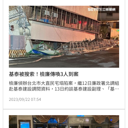
基泰被搜索！檢廉傳喚3人到案
檢廉偵辦台北市大直民宅塌陷案，繼12日廉政署北調組
赴基泰建設調閱資料，13日約談基泰建設副理、「基泰
大直」承造商福益營造工地主任以證人身分說明，22日
2023/09/22 07:54
兵分10路搜索包括基泰建設總部在內等處，並傳喚3人
到案說明，訊後將移送台北地檢署複訊。