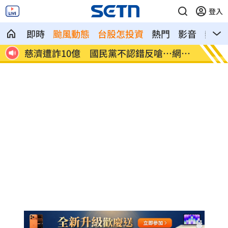
登入
即時
颱風動態
台股怎投資
熱門
影音
熱搜
網炸
就業意外爆冷！那指漲342點 標普500新
美通過
高
關稅