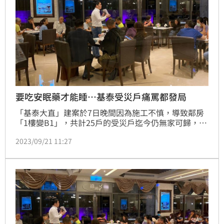
要吃安眠藥才能睡…基泰受災戶痛罵都發局
「基泰大直」建案於7日晚間因為施工不慎，導致鄰房
「1樓變B1」，共計25戶的受災戶迄今仍無家可歸，只
能暫住在飯店。今（21）日台北市法務局局長「連堂
2023/09/21 11:27
凱」與受災戶針對「給予受災戶物品損害賠償新台幣50
萬元」開會，一樓受災戶左先生直言「我的需求沒有被
滿足」，痛批今天應該是都發局局長要出席會議。