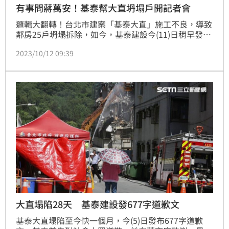
有事問蔣萬安！基泰幫大直坍塌戶開記者會
邏輯大翻轉！台北市建案「基泰大直」施工不良，導致
鄰房25戶坍塌拆除，如今，基泰建設今(11)日稍早發布
通知，協助自救會，將於10月13日上午11時舉辦〔請
2023/10/12 09:39
問市長，你真的在乎受災戶的眼淚？〕記者會，肇事者
協助受災戶舉辦記者會，讓人霧裡看花。(陳韋帆)
大直塌陷28天 基泰建設發677字道歉文
基泰大直塌陷至今快一個月，今(5)日發布677字道歉