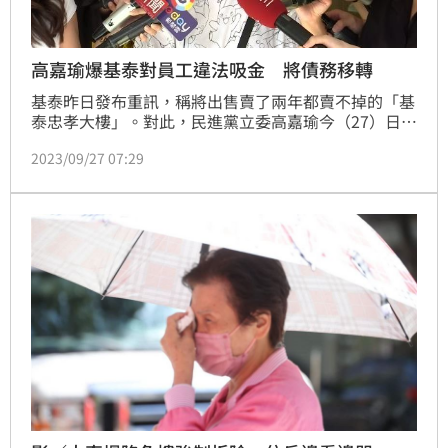
高嘉瑜爆基泰對員工違法吸金 將債務移轉
基泰昨日發布重訊，稱將出售賣了兩年都賣不掉的「基
泰忠孝大樓」。對此，民進黨立委高嘉瑜今（27）日表
示，接到基泰前員工爆料指出，「基泰董總在公司內部
2023/09/27 07:29
邀請員工參與投資中國並保證獲利」，後來無法獲利還
錢，還逼員工將原本投資轉換為不明所以的「基泰台北
大樓股權」，且僅有一張通知函，實則根本沒人知道擁
有的是何種權利！