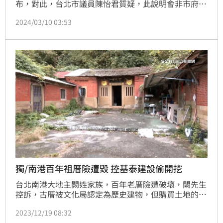
布，對此，台北市議員陳怡君質疑，此說明會非市府舉
辦，還強調謝絕民代、媒體參加，並稱邀請有意以之前
2024/03/10 03:53
「三大技師公會鑑定賠償金額」為和解條件的民眾，想
問市長蔣萬安在哪？（陳韋帆）
獨/南港百年祖厝險遭毀 控基泰建設偷開挖
台北南港大地主闕姓家族，百年老厝險遭破壞，闕先生
控訴，古厝被文化局認定為歷史建物，但購買土地的基
泰建設卻沒有盡到維護義務，上個月底多次派機具進駐
2023/12/19 08:32
開挖，疑似想要破壞，就連自己位在古厝旁的鐵皮屋也