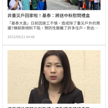
非重災戶回家啦！基泰：將送中秋慰問禮盒
「基泰大直」日前因施工不慎，造成除了重災戶外的周
邊7棟鄰房傾斜下陷，預防性撤離了許多住戶。對此，
基泰建設於今（21）日表示經過鑑定後，結構並未發生
2023/09/21 04:48
明顯變化，已經可返家入住。