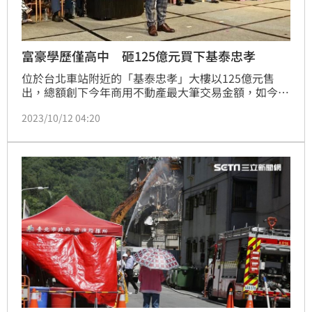
富豪學歷僅高中 砸125億元買下基泰忠孝
位於台北車站附近的「基泰忠孝」大樓以125億元售
出，總額創下今年商用不動產最大筆交易金額，如今神
秘買家揭曉，此人身份為吉璘地產董事長、東霖開發建
2023/10/12 04:20
設董事長李承晉，過去曾經參選過村長，也從事過代書
業和房屋仲介，如今已搖身變成房地產大買主！