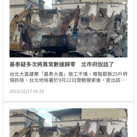
基泰疑多次將異常數據歸零 北市府說話了
台北大直建案「基泰大直」施工不慎，導致鄰房25戶坍
塌拆除，台北地檢署於9月22日發動搜索後，查出該建
案有3個月的監測異常數據疑似遭「歸零」、「更改數
2023/10/17 06:29
據」！對此，台北市政府發言人殷瑋表示，如屬實，市
府將嚴正且強力譴責基泰建設。