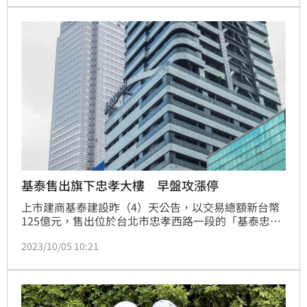
基泰售出旗下忠孝大樓 早盤攻漲停
上市建商基泰建設昨（4）天公告，以交易總額新台幣
125億元，售出位於台北市忠孝西路一段的「基泰忠
孝」大樓。基泰今天以漲停價17.25元開出，隨後漲幅
2023/10/05 10:21
收斂，仍漲逾5%。