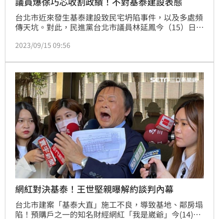
議員爆徐巧芯收割政績！不對基泰建設表態
台北市近來發生基泰建設致民宅坍陷事件，以及多處頻
傳天坑。對此，民進黨台北市議員林延鳳今（15）日痛
批某位「不分區議員」（指台北市議員徐巧芯），拿市
2023/09/15 09:56
府已經承諾民眾的事情收割成自己的政績，而不對基泰
或天坑事情表態。她說，整天只想用空戰聲量來攻擊別
人，「神擋殺神」的狠勁卻沒有用在台北市的市政監
督，根本枉費身為北市議員的職責。
網紅對決基泰！王世堅親曝解約談判內幕
台北市建案「基泰大直」施工不良，導致基地、鄰房塌
陷！預購戶之一的知名財經網紅「我是崴爺」今(14)日