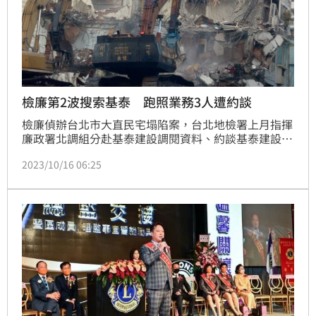
檢廉第2波搜索基泰 跑照業務3人遭約談
檢廉偵辦台北市大直民宅塌陷案，台北地檢署上月指揮
廉政署北調組分赴基泰建設調閱資料、約談基泰建設副
理、「基泰大直」承造商福益營造工地主任，並搜索包
2023/10/16 06:25
括基泰建設總部在內等處。檢方今（16）日再指揮廉政
署， 約談基泰建設公司姜姓規劃部專員、陳姓財務顧
問，負責跑照業務的黃姓女子三人，並兵分八路搜索相
關人員住所，全案依公共危險、偽造文書罪嫌偵辦。