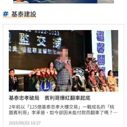
基泰建設
基泰忠孝破局 賓利哥爆紅翻車起底
2年前以「125億基泰忠孝大樓交易」一戰成名的「桃
園賓利哥」李承晉，如今卻因未能付款而翻車了嗎？基
泰建設昨（9/1）晚間公告，李承晉未履行付款義務，
2025/09/02 10:27
交易正式破局，6.25億元違約金恐遭沒收，外傳，不動