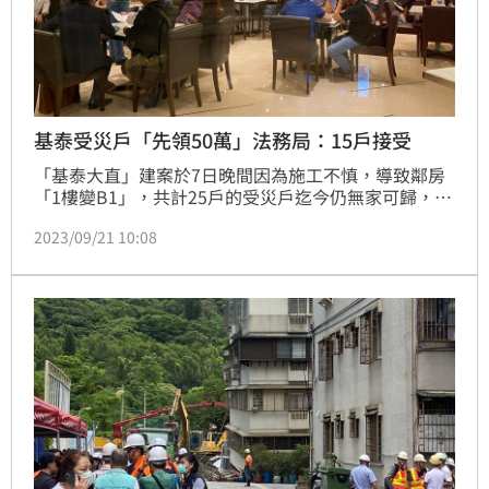
基泰受災戶「先領50萬」法務局：15戶接受
「基泰大直」建案於7日晚間因為施工不慎，導致鄰房
「1樓變B1」，共計25戶的受災戶迄今仍無家可歸，只
能暫住在飯店。今（21）日台北市法務局局長「連堂
2023/09/21 10:08
凱」與受災戶針對「給予受災戶物品損害賠償新台幣50
萬元」開會，經過約1小時的討論，連堂凱指出目前有
15戶接受上述方案。