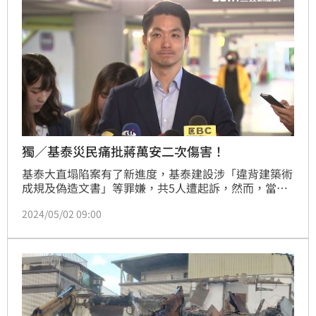
獨／基泰災民痛批蔣萬安二次傷害！
基泰大直塌陷案有了新進度，基泰建設涉「違背建築術
成規及偽造文書」等罪嫌，共5人遭起訴，然而，當初
遭受鄰損的東、南側2個「公辦都更案」卻傳出變數，
2024/05/02 09:00
災民在不滿「房產價值低估」情況下，2案同意比例皆
出現滑落，且已有住戶另尋建商自行談合建，公辦都更
之路恐將破局。（陳韋帆）