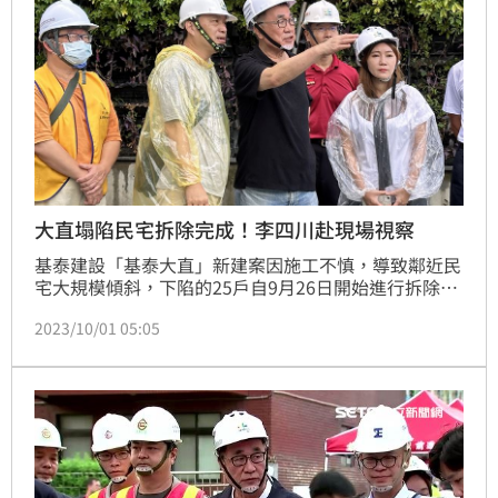
大直塌陷民宅拆除完成！李四川赴現場視察
基泰建設「基泰大直」新建案因施工不慎，導致鄰近民
宅大規模傾斜，下陷的25戶自9月26日開始進行拆除，
原預估需10天，不過提早5天拆除完成，台北市副市長
2023/10/01 05:05
李四川今（1）日下午4點再度前往現場視察，他表示，
拆除完成後，現在開始進行整地，明（2）日則會修復
原本損壞的側溝，後續會在2個禮拜內召開都更說明
會。