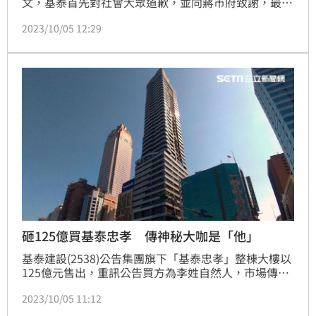
文，基泰首先對社會大眾道歉，並向蔣市府致謝，最後
提出未來三大調整方向，「組織調整、財務健全、嚴格
2023/10/05 12:29
監督施工。」(陳韋帆)
砸125億買基泰忠孝 傳神秘大咖是「他」
基泰建設(2538)公告集團旗下「基泰忠孝」整棟大樓以
125億元售出，重訊公告買方為李姓自然人，市場傳出
神秘大戶疑與去年購入「國產實業大樓」的東霖開發建
2023/10/05 11:12
設董事長李承晉為同一人。（記者：陳韋帆）