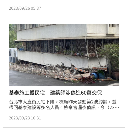
下2間子公司將將出售「基泰忠孝大樓」，此舉引發市
2023/09/26 05:37
場關注。
基泰施工毀民宅 建築師涉偽造60萬交保
台北巿大直街民宅下陷，檢廉昨天發動第2波約談，並
帶回基泰建設等多名人員。檢察官漏夜偵訊，今（23）
日凌晨依行使業務登載不實文書等罪嫌，諭令建築師王
2023/09/23 10:31
德生60萬元交保。