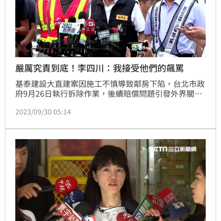
嚴厲究責到底！李四川：我接受他們的飆罵
基泰建設大直建案因施工不慎導致鄰房下陷，台北市政
府9月26日執行拆除作業，後續賠償問題引發外界關
注。台北市副市長李四川昨（29）晚表示，大直受災戶
2023/09/30 05:14
的家沒了，「接受他們的飆罵、抱怨、陳情、也有感
謝」，承諾一定會對基泰建設嚴厲究責到底。