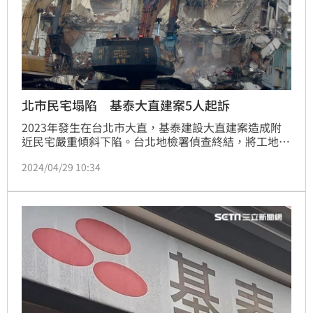
北市民宅塌陷 基泰大直建案5人起訴
2023年發生在台北市大直，基泰建設大直建案造成附
近民宅嚴重傾斜下陷。台北地檢署偵查終結，將工地邱
姓負責人、基泰公司工程部人員張姓工地主任、王姓及
2024/04/29 10:34
劉姓建築師、基泰建設姜姓專案人員等一共5人，依涉
犯違背建築術成規、偽造文書等罪，提起公訴。