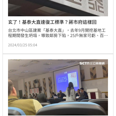
玄了！基泰大直達復工標準？蔣市府這樣回
台北市中山區建案「基泰大直」，去年9月開挖基地工
程期間發生坍塌，導致鄰房下陷，25戶無家可虧、百餘
戶受損，北市府勒令停工，基泰建設今(25)日發布聲明
2024/03/25 05:04
稱事故賠償比例已達市府解除列管標準，但因都更程序
關係，短期內暫不復工，後續也會持續與受災戶進行調
解。(陳韋帆)