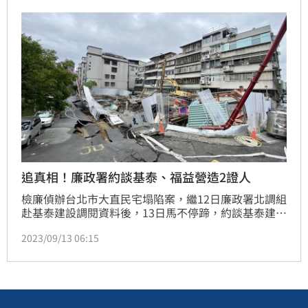
下。（記者：楊晏琳）
追真相！廉政署約談基泰、福益營造2證人
檢廉偵辦台北市大直民宅塌陷案，繼12日廉政署北調組
赴基泰建設調閱資料後，13日馬不停蹄，約談基泰建設
副總經理、「基泰大直」承造商福益營造工地主任以證
2023/09/13 06:15
人身分說明包括案發前44天，監測數據是否已出現異
常，超出警戒值等情事。