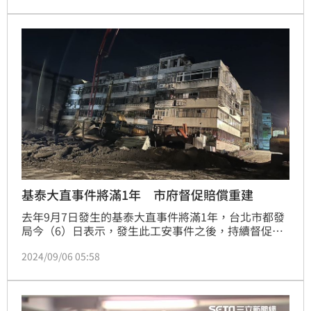
產業內人士表示，逾百億元身價的李承晉，如今不僅
「基泰忠孝大樓」交易案付不出期款，且人不知去向，
令市場震驚。這名一度被譽為「神祕金主」的44歲富豪
背景，也再度引發外界關注。
基泰大直事件將滿1年 市府督促賠償重建
去年9月7日發生的基泰大直事件將滿1年，台北市都發
局今（6）日表示，發生此工安事件之後，持續督促基
泰建設負起鄰損賠償，且市府皆積極協助住戶重建。
2024/09/06 05:58