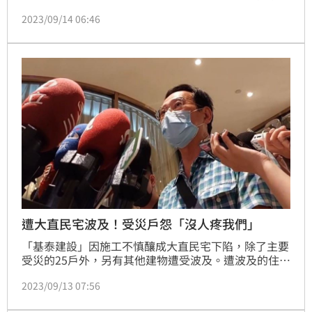
與其他20餘戶已購戶與基泰建設總經理馮先勉商談解約
2023/09/14 06:46
及權益事宜，崴爺表示，「基泰起初要求我們支付違約
金15%，但今日馮先勉已釋出善意，將在一個月
(10/14)內公布所有處理方式，讓承購戶擇優選擇。」
(陳韋帆)
遭大直民宅波及！受災戶怨「沒人疼我們」
「基泰建設」因施工不慎釀成大直民宅下陷，除了主要
受災的25戶外，另有其他建物遭受波及。遭波及的住戶
今(13)日表示，事發至今，基泰建設從未關心他們，痛
2023/09/13 07:56
批「這種惡劣公司不值得信賴」；並希望能公辦都更，
基地重造，不要讓住戶住在這種極度不安全的環境底