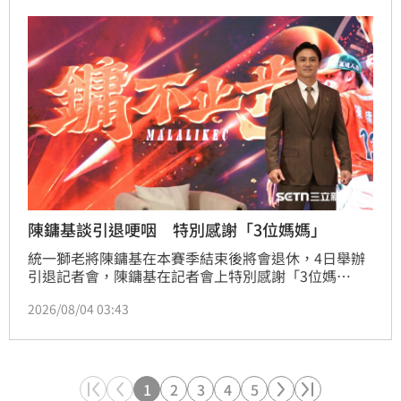
陳鏞基談引退哽咽 特別感謝「3位媽媽」
統一獅老將陳鏞基在本賽季結束後將會退休，4日舉辦
引退記者會，陳鏞基在記者會上特別感謝「3位媽
媽」，而他談到家人的付出時也一度哽咽，同時感謝家
2026/08/04 03:43
人們的支持，可以讓他全心全意在場上做自己喜歡的
事。
1
2
3
4
5