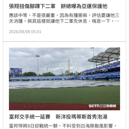
張翔扭傷腳踝下二軍 餅總曝為亞運保護他
應該中等，不是很嚴重，因為有腫脹嘛，評估要讓他三
天消腫，與其這樣就讓他下二軍先休息、喘息一下，
對。
2026/08/08 05:01
富邦交手統一延賽 新洋投瑪蒂斯首秀泡湯
富邦悍將8日迎戰統一獅，不料受到白海豚颱風影響，