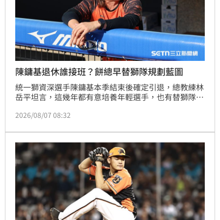
陳鏞基退休誰接班？餅總早替獅隊規劃藍圖
統一獅資深選手陳鏞基本季結束後確定引退，總教練林
岳平坦言，這幾年都有意培養年輕選手，也有替獅隊找
到以新生代為核心的陣型，無奈選手似乎都還沒打出預
2026/08/07 08:32
期身手。