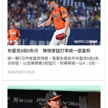
布雷克6局0失分 陳傑憲猛打率統一退富邦
統一獅7日作客富邦悍將，靠著先發投手布雷克6局0失
分好投，以及陳傑憲3安猛打，終場率統一以4：0完封
富邦，收下2連勝。
2026/08/07 09:26