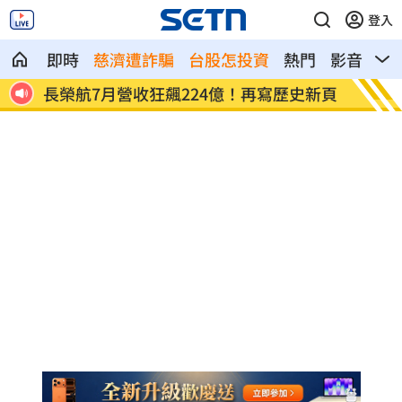
登入
即時
慈濟遭詐騙
台股怎投資
熱門
影音
熱
新頁
台鋼簽下永田颯太郎 12日澄清湖正式亮
吃酪梨
相
21%