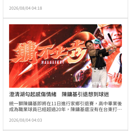
子，而這天即將到來他也說會好好的向大家說再見。
2026/08/04 04:18
2010年選秀加入統一獅的陳鏞基，走過職棒最艱難的
時刻也看見如今棒球的興盛，她肯定同世代的林智勝、
彭政閔做出的付出，也羨慕現今的年輕選手可以在剛進
職棒就有好環境。
澄清湖勾起感傷情緒 陳鏞基引退想到球迷
統一獅陳鏞基即將在11日進行家鄉引退賽，高中畢業後
成為職業球員已經超過20年，陳鏞基還沒有在台東打過
任何一場比賽，他表示今年的比賽自己都抱持感恩的心
2026/08/04 04:03
態在面對，更表示在7月5日的澄清湖賽事，是勾起他
「畢業典禮」將至感傷的一役。