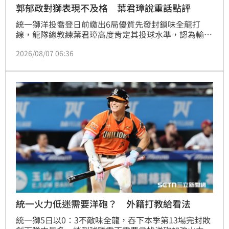
郭郁政對獅表現不及格 葉君璋說重話點評
統一獅洋投喬登日前繳出6局優質先發封鎖味全龍打
線，龍隊總教練葉君璋高度肯定其投球水準，認為輸球
屬合理範圍。然而，葉君璋隨後重砲抨擊自家本土先發
2026/08/07 06:36
郭郁政，直指其表現不及格，不僅投球內容不佳，連補
位、牽制等基本守備觀念都嚴重缺失。葉君璋強調，給
予郭郁政長達兩個月的準備時間，卻未展現應有競爭
力，直言機會是留給準備好的人，若本土投手無法自
強，將難以改變球隊過度依賴洋投的現狀，呼籲選手務
必把握僅有的上場機會，拿出符合職業水準的表現。
統一火力低迷需要洋砲？ 外籍打教給看法
統一獅5日以0：3不敵味全龍，吞下本季第13場完封敗