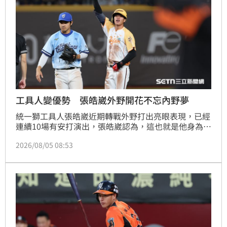
工具人變優勢 張皓崴外野開花不忘內野夢
統一獅工具人張皓崴近期轉戰外野打出亮眼表現，已經
連續10場有安打演出，張皓崴認為，這也就是他身為工
具人的價值，多守一個守位就多一個上場機會，不過他
2026/08/05 08:53
仍透露自己偏愛內野，在繼續扛好外野的同時，會繼續
提升內野守備能力。