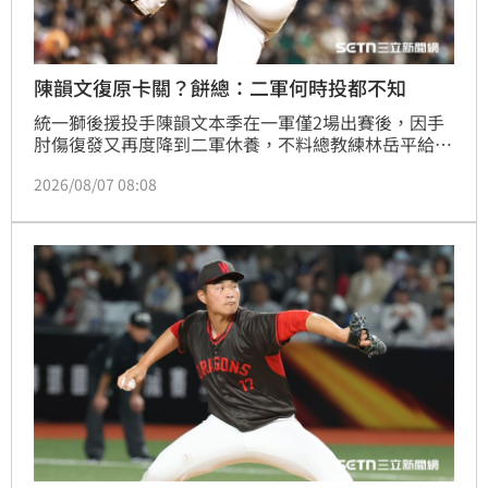
陳韻文復原卡關？餅總：二軍何時投都不知
統一獅後援投手陳韻文本季在一軍僅2場出賽後，因手
肘傷復發又再度降到二軍休養，不料總教練林岳平給出
壞消息，陳韻文現在連何時能在二軍投球都無從得知，
2026/08/07 08:08
還有重砲蘇智傑歸隊時間也會延後。