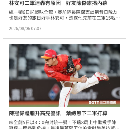
林安可二軍連轟有原因 好友陳傑憲揭內幕
統一獅6日迎戰味全龍，賽前隊長陳傑憲談到昔日隊友
也是好友的旅日好手林安可，透露他先前在二軍15戰6
轟，是因為有重新調整打擊姿勢，他也有感而發直呼，
2026/08/06 07:07
「連這種天才都會改變。」
陳冠偉體脂升高亮警訊 葉總無下二軍打算
味全龍5日以3：0完封統一獅，不過8局上中繼投手陳
冠偉一度遇到危機，最後靠著郭天信的雷射肩美技驚險