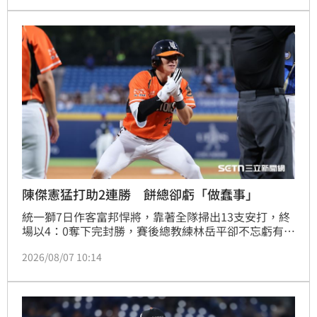
陳傑憲猛打助2連勝 餅總卻虧「做蠢事」
統一獅7日作客富邦悍將，靠著全隊掃出13支安打，終
場以4：0奪下完封勝，賽後總教練林岳平卻不忘虧有猛
打賞表現的陳傑憲，因為記錯出局數發生跑壘失誤，笑
2026/08/07 10:14
說不然他怎麼可能做「這麼蠢」的事情。