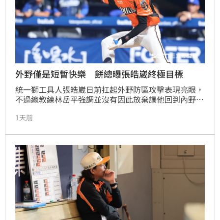
外野僅是短暫快樂 餅總曝張皓崴終極目標
統一獅工具人張皓崴日前扛起外野防區攻擊表現亮眼，
不過總教練林岳平強調並沒有因此放棄讓他回到內野的
打算，甚至笑稱現在只是讓他感受「外野的快樂」，終
1天前
極目標仍是期待他未來無論被排在哪個位置，都能自在
地完成任務，成為內外野兼具的多功能戰力。