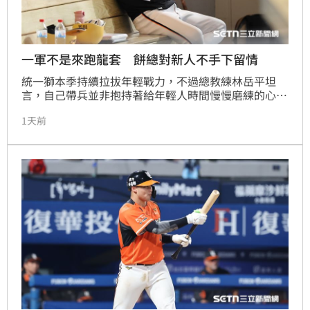
一軍不是來跑龍套 餅總對新人不手下留情
統一獅本季持續拉拔年輕戰力，不過總教練林岳平坦
言，自己帶兵並非抱持著給年輕人時間慢慢磨練的心
態，反而是設下高標準，期待他們把握機會直接挑戰先
1天前
發位置，甚至要有把原本一軍陣容選手擠下來的企圖
心。