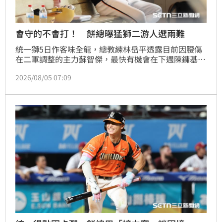
會守的不會打！ 餅總曝猛獅二游人選兩難
統一獅5日作客味全龍，總教練林岳平透露目前因腰傷
在二軍調整的主力蘇智傑，最快有機會在下週陳鏞基的
引退賽歸隊，另外他也談到球隊最近二游在攻擊端表現
2026/08/05 07:09
不佳，苦笑會打的球員都不會守，會守的卻都打不好。