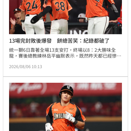
13場完封敗後爆發 餅總苦笑：紀錄都破了
統一獅6日靠著全場13支安打，終場以8：2大勝味全
龍，賽後總教練林岳平幽默表示，既然昨天都已經慘遭
本季第13次完封，今天也是時候要大爆發了。
2026/08/06 10:13