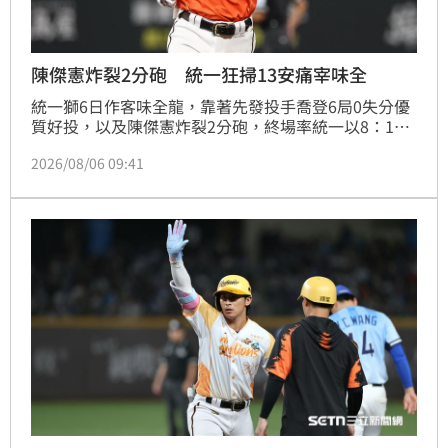
陳傑憲炸裂2分砲 統一狂掃13安痛宰味全
統一獅6日作客味全龍，靠著先發投手喬登6局0失分優
質好投，以及陳傑憲炸裂2分砲，終場率統一以8：1擊
敗痛宰味全。
2026/08/06 09:41