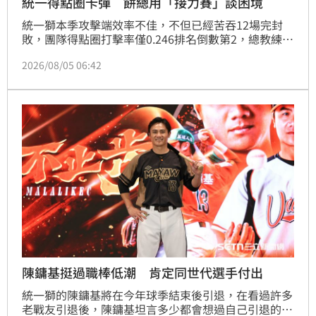
統一得點圈卡彈 餅總用「接力賽」談困境
統一獅本季攻擊端效率不佳，不但已經苦吞12場完封
敗，團隊得點圈打擊率僅0.246排名倒數第2，總教練林
岳平認為，過往球隊打點王林安可不在一定有影響，並
2026/08/05 06:42
用「接力賽」解釋隊上每個人輪流卡彈的問題。
陳鏞基挺過職棒低潮 肯定同世代選手付出
統一獅的陳鏞基將在今年球季結束後引退，在看過許多
老戰友引退後，陳鏞基坦言多少都會想過自己引退的日