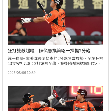
狂打雙殺超嘔 陳傑憲換策略一揮變2分砲
統一獅6日靠著隊長陳傑憲的2分砲開啟攻勢，全場狂掃
13支安打以8：2打爆味全龍，賽後陳傑憲透露因為上
週末自己擊出太多雙殺，當時上場只想著不要再打滾地
2026/08/06 10:39
球，沒想到最後一掃變成打破僵局的全壘打。