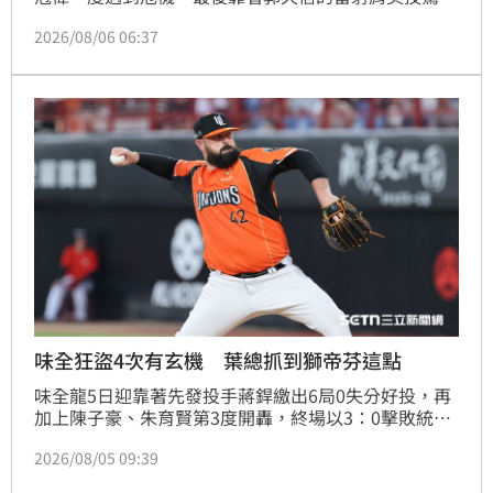
下莊，不過總教練葉君璋表示，陳冠偉日前因體脂升高
2026/08/06 06:37
影響投球機制，但還沒有讓他下二軍的打算，笑曝他暫
時還能靠運氣撐著。
味全狂盜4次有玄機 葉總抓到獅帝芬這點
味全龍5日迎靠著先發投手蔣銲繳出6局0失分好投，再
加上陳子豪、朱育賢第3度開轟，終場以3：0擊敗統一
獅，賽後總教練葉君璋被問到整場團隊盜了4次壘的戰
2026/08/05 09:39
術，直言是因為有觀察到獅帝芬投球較慢。