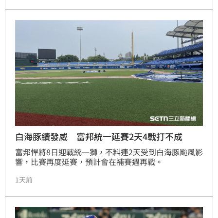
白海豚續發威 富邦統一延賽2天4戰打不成
富邦悍將8日迎戰統一獅，不料連2天受到白海豚颱風影
響，比賽再度延賽，預計會在補賽週再戰。
1天前