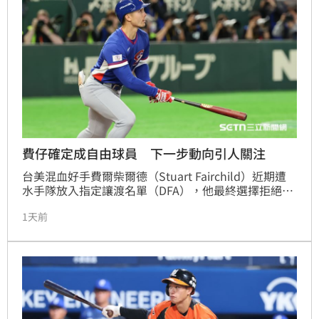
費仔確定成自由球員 下一步動向引人關注
台美混血好手費爾柴爾德（Stuart Fairchild）近期遭
水手隊放入指定讓渡名單（DFA），他最終選擇拒絕下
放3A並成為自由球員。由於中職831洋將大限將至，加
1天前
上過去味全龍與統一獅等多支球隊曾表達網羅興趣，此
舉引發球迷熱議，費爾柴爾德是否有望轉戰台灣職棒舞
台。費爾柴爾德本季在大聯盟出賽表現平平，打擊率僅
1成58，但在中職各隊積極尋求戰力補強之際，這位具
備台美血統的選手是否真能趕在截止日前加盟中職，成
為近期國內棒壇關注的熱門話題。