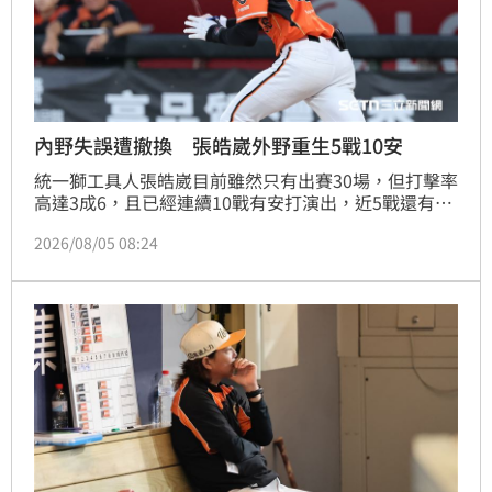
內野失誤遭撤換 張皓崴外野重生5戰10安
統一獅工具人張皓崴目前雖然只有出賽30場，但打擊率
高達3成6，且已經連續10戰有安打演出，近5戰還有10
支安打，他指出自從在7月中出現過一次要命內野失誤
2026/08/05 08:24
後，改守外野反而讓他重新調整心態，日前還用自己
「跳高底子」完成一次不可思議的全壘打牆前沒收美
技。