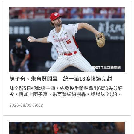
陳子豪、朱育賢開轟 統一第13度慘遭完封
味全龍5日迎戰統一獅，先發投手蔣銲繳出6局0失分好
投，再加上陳子豪、朱育賢紛紛開轟，終場味全以3：0
擊敗統一，送對手本季第13次完封敗。
2026/08/05 09:08