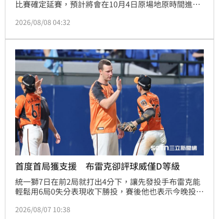
比賽確定延賽，預計將會在10月4日原場地原時間進
行。
2026/08/08 04:32
首度首局獲支援 布雷克卻評球威僅D等級
統一獅7日在前2局就打出4分下，讓先發投手布雷克能
輕鬆用6局0失分表現收下勝投，賽後他也表示今晚投球
特別輕鬆，但反而檢討自己的投球內容可能是本季最差
2026/08/07 10:38
一役，球威更是只有C、D等級。」