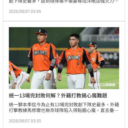
創下隊史最多，談到球隊需不需要尋找洋砲加強火力，
外籍打擊教練馬修爾直言談補強不如談現況，也認為從
2026/08/07 03:45
開季到現在只有陳傑憲的表現較為穩定，喊話其他選手
也要跳出來。
統一13場完封敗何解？外籍打教揭心魔難題
統一獅本季迄今為止有13場完封敗創下隊史最多，外籍
打擊教練馬修爾也無奈球隊陷入得點圈心魔，直言壘上
有人選手反而越急躁，但自己身為教練就該扛起團隊打
2026/08/07 03:35
擊不佳的責任。