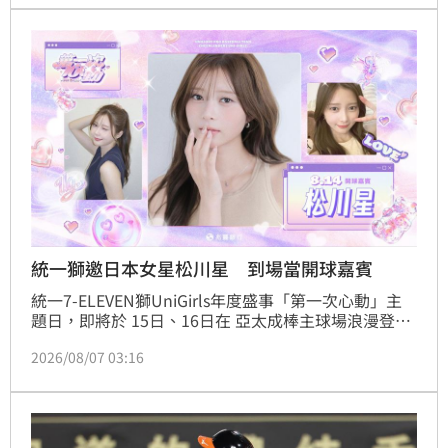
統一獅邀日本女星松川星 到場當開球嘉賓
統一7-ELEVEN獅UniGirls年度盛事「第一次心動」主
題日，即將於 15日、16日在 亞太成棒主球場浪漫登
場！活動前夕，14日賽前UniGirls女孩日將首度公開發
2026/08/07 03:16
表成軍第五首全新單曲〈第一次心動〉，也特別邀請到
日本以女演員及模特兒身分活躍的松川星 (Akari 
Matsukawa）蒞臨台南亞太成棒主球場擔任開球嘉
賓，為2026年「第一次心動」女孩主題日率先揭開序
幕，開出漂亮好球。