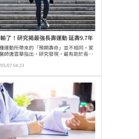
輸了！研究揭最強長壽運動 延壽9.7年
種運動所帶來的「預期壽命」並不相同。家
醫師唐雲華指出，研究發現，最有助於長壽
動並非慢跑，而是網球，平均可延長壽命約
/05/07 04:23
7年，慢跑在榜單中則排在後段班。若覺得網球
太高，他建議嘗試台灣普及度高的羽球，或
年興起的皮克球。