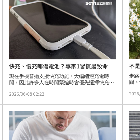
除甚
曝
19:42
超好
19:33
面目
19:33
姿勢
19:32
不是
快充、慢充哪傷電池？專家1習慣最致命
年
走路
現在手機普遍支援快充功能，大幅縮短充電時
關。
間，因此許多人在時間緊迫時會優先選擇快充。
萬名
不過，快充與慢充哪一種對電池更好，一直是使
2026
2026/06/08 02:22
劑量
用者關心的問題。外媒《BGR》對此進行了分
速慢
析，指出兩種充電方式各有優缺點。
成形
12:00
」氣
12:00
場！
10:30