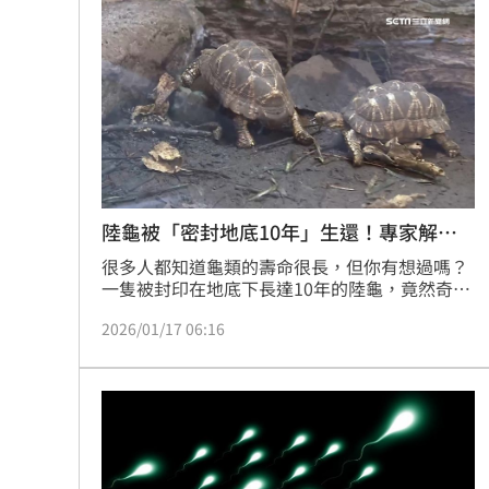
遠超想像，這項發現不僅為馬斯克的預言背書，
更讓人類與「長生不老」的距離縮短到僅剩一線
之隔。（記者唐家興）
陸龜被「密封地底10年」生還！專家解釋
了
很多人都知道龜類的壽命很長，但你有想過嗎？
一隻被封印在地底下長達10年的陸龜，竟然奇蹟
生還，看到食物的第一反應是瘋狂進食。這起事
2026/01/17 06:16
件不僅讓人感到不可思議，也對陸龜過去10年的
遭遇充滿疑惑。對此，環境教育專家解釋了。