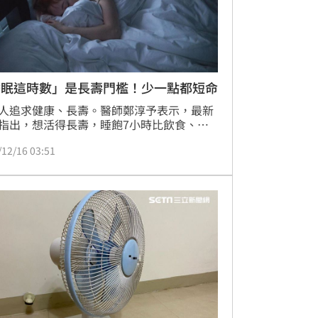
睡眠這時數」是長壽門檻！少一點都短命
人追求健康、長壽。醫師鄭淳予表示，最新
指出，想活得長壽，睡飽7小時比飲食、運
重要，且睡眠不足的壽命的負面影響，僅次
/12/16 03:51
菸。「這意味，即使人拚命飲控、勤跑健身
但只睡5、6小時，短命的風險仍高於睡得好
。」