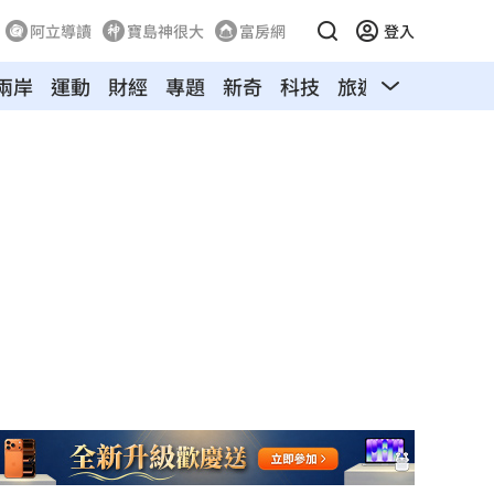
阿立導讀
寶島神很大
富房網
登入
兩岸
運動
財經
專題
新奇
科技
旅遊
汽車
寵物