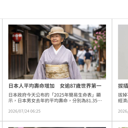
掉
20:08
0:08
烏龍
20:01
曝
20:00
教
19:56
巨頭
19:53
拔
日本人平均壽命增加 女逾87歲世界第一
拔掉
日本政府今天公布的「2025年簡易生命表」顯
了
19:51
經濟
示，日本男女去年的平均壽命，分別為81.35歲
機產
與87.33歲，各比2024年增加0.25歲與0.2歲。而
眼
19:47
2026
2026/07/24 06:25
5.
日本女性的平均壽命蟬聯全球第一。
15
難
19:47
省下