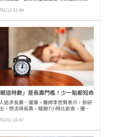
傳帶來的短壽風險。一個人即使天生帶有較
/02/12 02:46
例的短壽基因，只要維持良好的生活習慣，
0歲時的預期壽命，會比同樣基因背景、但生
慣差的人，多活5.22年。研究並歸納出了最
的行為組合，包括從不吸菸、規律運動、充
眠、健康飲食。
睡眠這時數」是長壽門檻！少一點都短命
人追求長壽、健康。醫師李思賢表示，新研
出，想活得長壽，睡飽7小時比飲食、運動
要，且睡眠不足對壽命的負面影響，僅次於
/02/01 10:47
。「因此，我在診間常發現，某些患者即便
勤跑健身房、嚴格控管代謝指標，但只要長
視夜間睡眠品質，生理機能的修復效率依然