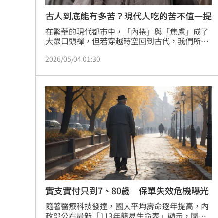
古人到底能有多苦？現代人吃的苦不值一提
在繁華的現代都市中，「內捲」與「焦慮」成了
大眾口頭禪，但若穿越時空回到古代，我們所感
受的壓力在歷史巨輪下竟顯得如此輕微。唐天寶
2026/05/04 01:30
十四年的冬夜，一代詩聖杜甫翻山越嶺回到家，
迎接他的不是溫暖燈火，而是幼子餓死的啼哭。
這句「朱門酒肉臭，路有凍死骨」並非文學修
辭，而是他親眼目睹的殘酷現實。當才華橫溢的
官宦後裔都保不住孩子，古人的苦，究竟是何種
深不見底的絕望？（記者唐家興）
實支實付只到7、80歲 保單失效危機曝光
隨著醫療科技發達，國人平均壽命逐年提高，內
政部公布最新「113年簡易生命表」顯示，國人