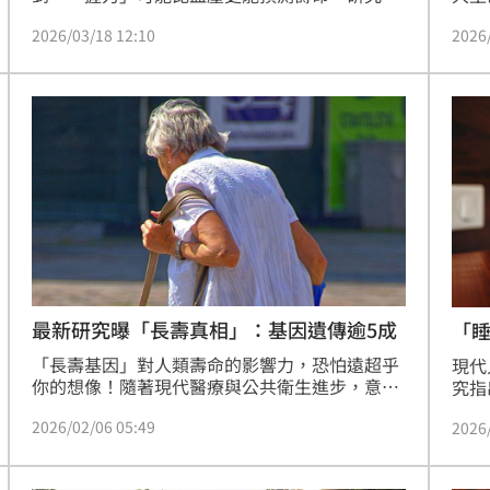
由遺
示，肌力會反映出代謝健康、慢性發炎、營養狀
2026
2026/03/18 12:10
高比
態與神經系統功能，而握力較低的人，與全因死
在4
亡、心血管疾病、身體功能退化與失能風險增加
活習
有關。
核心
足睡
最新研究曝「長壽真相」：基因遺傳逾5成
「
「長壽基因」對人類壽命的影響力，恐怕遠超乎
現代
你的想像！隨著現代醫療與公共衛生進步，意外
究指
與感染等外因性死亡大幅下降，一項刊登於國際
更重
2026/02/06 05:49
2026
頂尖期刊的最新研究震撼發現，在排除外在干擾
抽菸
後，決定壽命的關鍵因素中「基因遺傳」占比竟
日間
高達50%以上，徹底顛覆過去「後天養生大於先
期忽