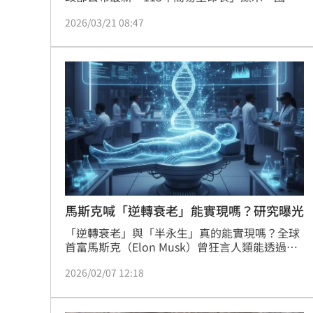
平均壽命為80.77歲，進一步從衛福部114年發布
2026/03/21 08:47
之《國民醫療保健支出統計》，也觀察到國人平
均每年醫療支出已連續五年攀升；顯見台灣民眾
正處於長壽與高醫療支出的雙重壓力。富邦人壽
提醒，市面上多數實支實付保險商品的保障上限
只有75或80歲，當國人餘命逐年提高的狀況下，
民眾需格外留意實支實付商品所保障的年齡範
圍，有充分準備才能迎戰未來風險。
馬斯克喊「逆轉衰老」能實現嗎？研究曝光
「逆轉衰老」與「半永生」真的能實現嗎？全球
首富馬斯克（Elon Musk）曾狂言人類能透過修
改「生命時鐘」達到永生：此後又在達沃斯論壇
2026/02/07 12:18
再次強調：「逆轉衰老觸手可及」，引發各界譁
然。近日，國際權威期刊《科學》（Science）
發布重磅研究，證實人類壽命受基因控制的程度