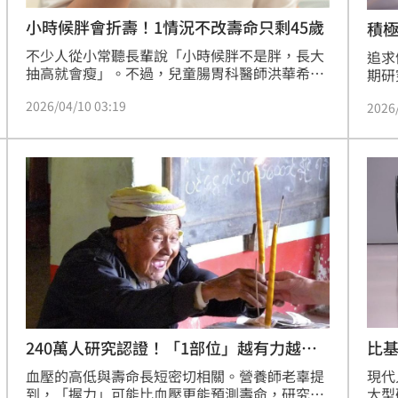
小時候胖會折壽！1情況不改壽命只剩45歲
積極
鍵
不少人從小常聽長輩說「小時候胖不是胖，長大
追求
抽高就會瘦」。不過，兒童腸胃科醫師洪華希指
期研
出，這其實是過時且具有風險的觀念。根據研究
表於
2026/04/10 03:19
顯示，兒童肥胖有約55%的機率延續為青少年肥
2026
即使
胖，而青少年肥胖則有高達80%的機率發展為成
態，
年肥胖。
比基
240萬人研究認證！「1部位」越有力越長
上
壽
現代
血壓的高低與壽命長短密切相關。營養師老辜提
大型
到，「握力」可能比血壓更能預測壽命，研究顯