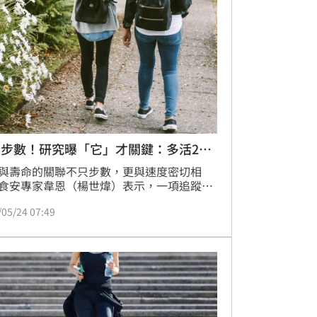
至可能縮短電器壽命。
步數！研究曝「它」才關鍵：多活21
與壽命的關聯不只步數，更與速度密切相
食安專家韋恩（楊世煒）表示，一項追蹤3.4
高齡者的研究發現，步速和壽命存在直接的
/05/24 07:49
關係。步速最快者的平均壽命95歲，多出步
者21年。