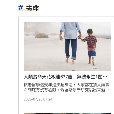
產蛋量下降 本週「蛋價漲3元」
20:08
壽命
KISS OF LIFE飆唱 秀經典擦汗全場瘋
台股7月大回檔！0050申購額再破紀錄
2
2000人堵教堂搶看C羅婚禮 竟是超大
禾伸堂、南電出關日 處置股新規風險
平野惠一率兄弟奪171勝 中職最多勝外
女股神加碼狂掃台積電！外媒揭全因這
人類壽命天花板達627歲 無法永生1關鍵
曝
想吃清淡！他搭機點「這特殊餐」傻眼
抗老醫學這幾年進步超神速，大家都在猜人類壽
命到底有沒有極限。俄羅斯最新研究跳出來潑了
盆冷水，認為就算以後癌症有解、身體老化機制
買房3年才知「蜘蛛人住我家」屋主超傻
2026/07/26 07:24
通通修好，人類還是很難真正長生不死。不過在
超理想狀態下，平均壽命真的有望拉長到146歲
生日變親人忌日！直升機慶祝墜機4人罹
到194歲，而理論模型甚至推導出極端情況下最