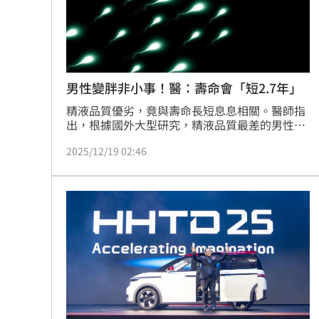
男性變胖非小事！醫：壽命會「短2.7年」
精液品質優劣，竟與壽命長短息息相關。醫師指
出，根據國外大型研究，精液品質最差的男性，
平均存活時間相較品質最佳者，約短少2.7年，顯
2025/12/19 02:46
示生殖能力和整體健康有密切關聯，而肥胖往往
是精液品質劣化的關鍵。（記者：簡浩正）