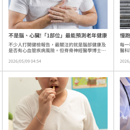
熱潮
10:00
15
慢跑
不是腦、心臟!「1部位」最能預測老年健康
每一
不少人打開健檢報告，最關注的就是腦部健康及
醫科
是否有心血管疾病風險。但脊骨神經醫學博士康
的運
利（Courtney Conley）指出，其實身體有一個
2026
2026/05/09 04:54
9.
常被忽略的部位，和身體老化及壽命息息相關，
門檻
答案就是「雙腳」。
是近