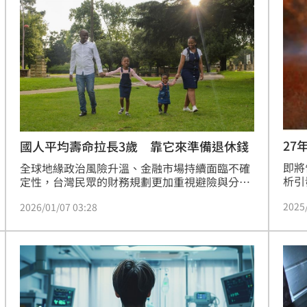
天遺傳」的傳統認知。（記者唐家興）
大打
27
國人平均壽命拉長3歲 靠它來準備退休錢
中
即將
全球地緣政治風險升溫、金融市場持續面臨不確
析引
定性，台灣民眾的財務規劃更加重視避險與分散
彈劾
風險，資產配置逐漸從單一市場走向跨國布局。
2025
2026/01/07 03:28
蓋洛
為滿足民眾建構多幣別資產布局，並能兼顧保
訪者
障、傳承等多重需求，南山人壽推出全新「滿福
什麼
保美元利率變動型終身壽險(定期給付型)」，協
助民眾在多變的市場中建立更具韌性的財務配
置。