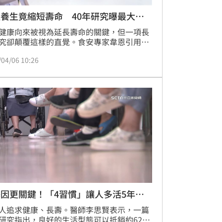
養生竟縮短壽命 40年研究曝最大關
健康向來被視為延長壽命的關鍵，但一項長
究卻顛覆這樣的直覺。食安專家韋恩引用發
美國醫學會期刊的「赫爾辛基研究」指出，
/04/06 10:26
血壓、血脂明顯改善，若長期處於高壓狀
反而可能縮短壽命。
因更關鍵！「4習慣」讓人多活5年以
人追求健康、長壽。醫師李思賢表示，一篇
研究指出，良好的生活型態可以抵銷約62%