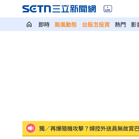
即時
颱風動態
台股怎投資
熱門
影
首次影像被打臉 伊朗新最高領袖傳病
SBS歌謠大戰驚見放送事故！3主持人齊
清大校長續任秒出國選校長！高為元道
影片曝光！台中囂張男揮刀還尿在警身
AND2BLE、ALD1黑白對決！神級舞台
獨／再爆隨機攻擊？婦控外送員無故賞