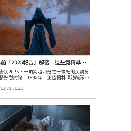
折扣。」
年前「2025報告」解密！這些竟精準命
告別2025，一項跨越四分之一世紀的民調分
發熱烈討論！1998年，正值柯林頓總統深陷
風暴、電影《鐵達尼號》席捲全球的時代，
/12/31 01:22
普（Gallup）與《今日美國》曾對千餘名受
進行大膽提問「你們認為27年後的世界會是
模樣？」如今看來，某些預言竟精準命中。