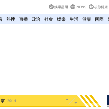
娛樂星聞
iNEWS
祝你健康
音
熱搜
直播
政治
社會
娛樂
生活
健康
國際
危
20:30
卡住
20:30
歉了
20:30
上
20:24
炸全場
20:19
巴掌
20:14