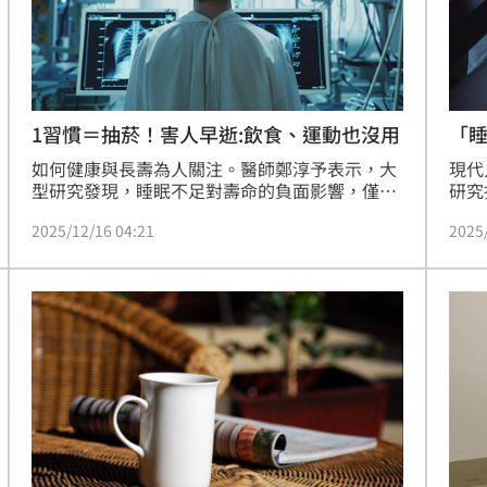
1習慣＝抽菸！害人早逝:飲食、運動也沒用
「
如何健康與長壽為人關注。醫師鄭淳予表示，大
現代
型研究發現，睡眠不足對壽命的負面影響，僅次
研究
於抽菸，比飲食、運動、社交弱化都更強。這顯
動更
2025/12/16 04:21
2025
示，即使一個人認真控制飲食、勤跑健身房，但
於抽
只睡6個小時，短命風險仍可能高於睡得好的
房，
人。
的人