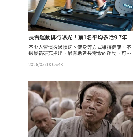
8國球員齊聚高雄 Formosa 7s掀足球
理想混蛋號召粉絲跨海追星吃美食！
18:
長壽運動排行曝光！第1名平均多活9.7年
不少人習慣透過慢跑、健身等方式維持健康，不
過最新研究指出，最有助延長壽命的運動，可能
不是大家熟悉的有氧訓練。醫師唐雲華近日分享
2026/05/18 05:43
一項刊登於《梅奧診所學報》的研究指出，網球
運動與壽命延長的關聯性最高，平均可增加9.7年
壽命。