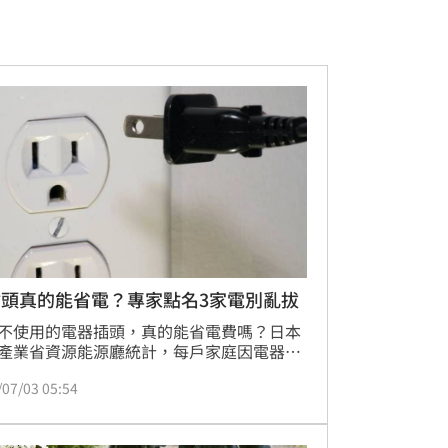
插頭真的能省電？專家點名3家電別亂拔
不使用的電器插頭，真的能省電費嗎？日本
產業省資源能源廳統計，每戶家庭因電器待
生的「待機電力」，約占全年總耗電量的
/07/03 05:54
1%，每年默默耗費約7068日圓（約新台幣
00元）。不過有專家指出，雖然拔插頭確實能
一些電費，但並非所有家電都適合，盲目拔