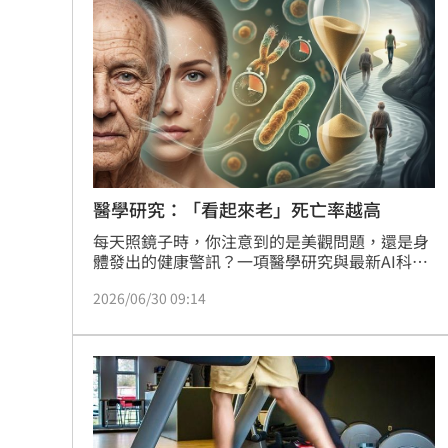
高可達627歲。
台中小五童遭同學踢下體腫2倍大 判賠金
粉絲輕生後首露面！西村力演唱會狀態
阿信慘跌 親洩言承旭吳建豪周渝民真
「AI性愛機器人」將問世！聊天還可換
台灣彩券開獎直播中
醫學研究：「看起來老」死亡率越高
20:31
每天照鏡子時，你注意到的是美觀問題，還是身
LIVE三立+24小時直播
15:27
體發出的健康警訊？一項醫學研究與最新AI科技
證實，人類的「外表年齡」不僅是視覺上的老氣
三立iNEWS新聞台線上直播
2026/06/30 09:14
18:00
或年輕，更是一份每日更新的體檢報告，甚至能
精準預測一個人的剩餘壽命。
商場戰國來臨 台中「頂奢大道」逐漸
台彩父親節推新刮刮樂千萬頭獎超「爸
「拍片人的多重宇宙」職涯論壇9/12登