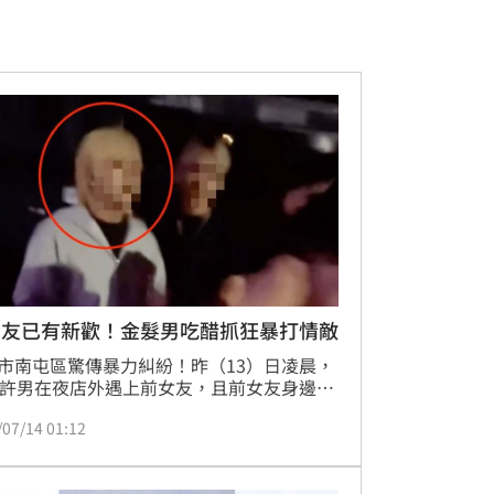
女友已有新歡！金髮男吃醋抓狂暴打情敵
市南屯區驚傳暴力糾紛！昨（13）日凌晨，
歲許男在夜店外遇上前女友，且前女友身邊還
新歡現任男友王男，當場醋勁大發，認為前
/07/14 01:12
故意挑釁他，許男盛怒之下與王男發生口角
，隨後突然朝王男臉部揮拳。經王男報警，
將通知許男到案說明，全案將依傷害罪嫌移