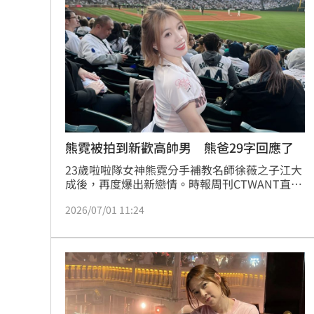
星宇航空往返沖繩「全取消」加班機也
白海豚逼近越晚越有感！估雨彈從北轟
酒客吃完螺殼丟隔壁桌 引發熱炒店大
玩很大爆衝突 張立東怒飆女星：把我
台灣彩券開獎直播中
20:31
熊霓被拍到新歡高帥男 熊爸29字回應了
23歲啦啦隊女神熊霓分手補教名師徐薇之子江大
LIVE三立+24小時直播
15:27
成後，再度爆出新戀情。時報周刊CTWANT直
擊，上月初熊霓結束公開活動後，搭車返回新北
三立iNEWS新聞台線上直播
18:00
2026/07/01 11:24
市住處，一名身材高挑的男子早已撐傘在社區外
等候，不僅親密接送，兩人之後更一同前往新竹
探望熊霓父母，男方還幫忙提行李、照顧愛犬，
AI時代！威力馬導入智慧營運系統提升
互動自然，關係已進展到見家長首肯階段。對此
記者求證熊爸，熊爸也回應了。蔡維歆
台彩父親節推新刮刮樂千萬頭獎超「爸
商場戰國來臨 台中「頂奢大道」逐漸