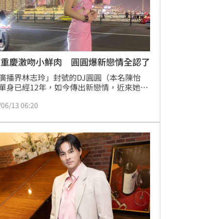
／重慶激吻小鮮肉 圓圓爆新戀情全認了
廣播界林志玲」封號的DJ圓圓（本名陳怡
單身已經12年，如今傳出新戀情，近來她遭
在重慶的街上和小鮮肉摟摟抱抱，還當眾親
/06/13 06:20
互動相當親密，對此她也回應了。蔡維歆