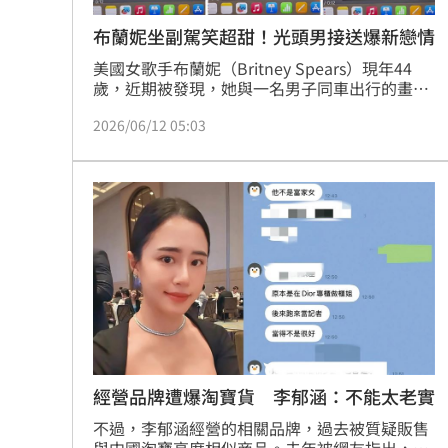
布蘭妮坐副駕笑超甜！光頭男接送爆新戀情
美國女歌手布蘭妮（Britney Spears）現年44
歲，近期被發現，她與一名男子同車出行的畫
面，布蘭妮自今年3月曾因涉嫌危險駕駛而遭警
2026/06/12 05:03
方攔查後，似乎已不再親自開車，改由一名身份
尚未曝光的男子負責接送，男子的身分以及兩人
的關係也再度成為媒體焦點，引起大家關注。林
品妤
經營品牌遭爆淘寶貨 李郁涵：不能太老實
不過，李郁涵經營的相關品牌，過去被質疑販售
與中國淘寶高度相似商品。去年被網友指出，李