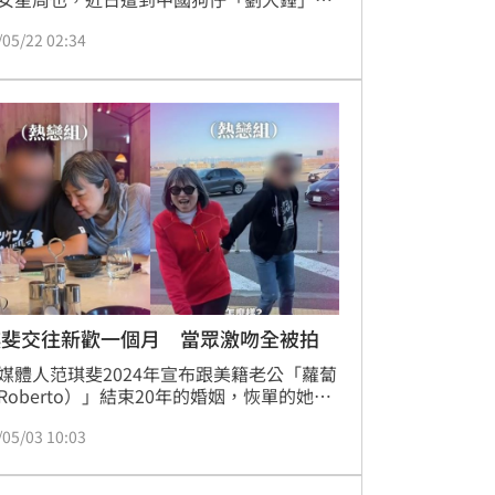
邊撩衣親吻高挑男的激情畫面，至於男方的
/05/22 02:34
身分，有網友根據相關線索，鎖定為新人演
皓崎，引發外界熱議。蔡佩伶報導
琪斐交往新歡一個月 當眾激吻全被拍
媒體人范琪斐2024年宣布跟美籍老公「蘿蔔
Roberto）」結束20年的婚姻，恢單的她先
不避諱公開表示交了一個砲友，如今又證實
/05/03 10:03
交往新歡，范琪斐更是大方在鏡頭前激吻男
甜蜜互動閃瞎眾人。蔡佩伶報導