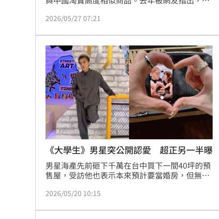
郁涵品牌中的多項商品，都可在中國淘寶找到相
2026/05/27 07:21
同款式，價格卻翻漲數倍甚至十幾倍，引發不少
爭議；網站上還曾販售真狐狸毛、兔毛皮草，與
其標榜的「永續環保」理念形成強烈對照。
《大學生》男星突公開認愛 超正另一半曝
男星海產先前砸下千萬在台中買下一間40坪的預
售屋，受訪他也表示本來預計要當婚房，但無奈
卻跟交往5年的女友分手，沒想到恢單近2年的海
2026/05/20 10:15
產，今日趁著520公開認愛新歡，女方絕美真面
目曝光了。蔡佩伶報導