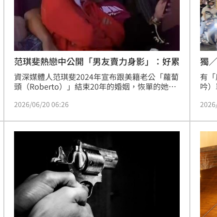
場！
10:30
熱潮
10:00
獨
范琪斐熱戀中公開「男友賣力身影」：好累
15
有「
資深媒體人范琪斐2024年宣布跟美籍老公「蘿蔔
吟）
頭（Roberto）」結束20年的婚姻，恢單的她先
直擊
前也不避諱公開表示交了一個砲友，如今又證實
2026
2026/06/20 06:26
親，
脫單交往新歡，兩人戀情備受關注。近日，范琪
斐在社群公開男友端午節參加龍舟比賽的賣力身
影，但由於天氣炎熱，讓到場替男友加油打氣的
范琪斐笑說：「談戀愛好累」。蔡佩伶報導