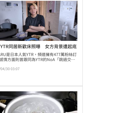
YTR同居新歡床照曝 女方背景遭起底
KARU是日本人氣YTR，頻道擁有477萬粉絲訂
感情方面則曾跟同為YTR的NoA「跳過交往
」閃婚，怎料婚姻維持半年，便在2025年底
/04/30 03:07
離婚，如今恢單不到半年的HIKARU又證實
新歡，還大方公開「床照」引發外界熱議。
伶報導