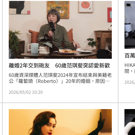
百萬
離婚2年交到砲友 60歲范琪斐突認愛新歡
HI
閱，
60歲資深媒體人范琪斐2024年宣布結束與美籍老
階段
公「蘿蔔頭（Roberto）」20年的婚姻，原因是
2026
宣布
男方出軌以及彼此觀念不合，消息震撼大眾。而
交往
2026/05/02 10:20
恢單近兩年的范琪斐今年3月才在YouTube影片
蔡佩
中透露自己交了一個砲友，讓她認知到年齡不是
問題。如今則宣布脫單交了新歡。蔡維歆