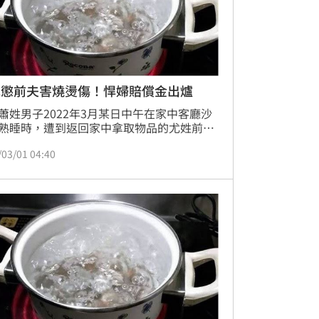
水懲前夫害燒燙傷！悍婦賠償金出爐
蕭姓男子2022年3月某日中午在家中客廳沙
熟睡時，遭到返回家中拿取物品的尤姓前妻
水報復，造成全身50至59%燒燙傷，甚至一
/03/01 04:40
危住院58日，案經法院審理後依重傷害罪判
年8個月定讞，蕭男再提告求償300萬元，案
、二審判處尤女要賠償42萬元確定。