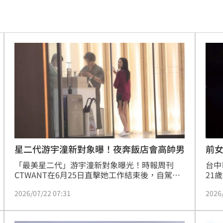
跑了
13:00
00
問題
12:59
場曝
12:55
互動
12:54
12:52
連敗
12:47
星二代游宇潼新對象曝！夜奔飯店會高帥男
前
「最美星二代」游宇潼新對象曝光！時報周刊
台中
車內
12:46
CTWANT在6月25日直擊她工作結束後，自駕雙
21
B轎跑車直奔台北市大安區一間日系「厚德路」
帶著
怨
12:40
2026/07/22 07:31
2026
（HOTEL），與一名高帥男子碰面。游宇潼與高
女友
帥男上樓後，直至凌晨2點都未下樓，在飯店一
衝突
合體
12:35
待就超過5小時以上，也讓她的感情狀態再度引
警方