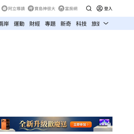
阿立導讀
寶島神很大
富房網
登入
兩岸
運動
財經
專題
新奇
科技
旅遊
汽車
寵物