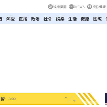
娛樂星聞
iNEWS
祝你健康
音
熱搜
直播
政治
社會
娛樂
生活
健康
國際
崩潰
13:21
準
13:17
16
現身
13:04
文」
13:00
殺警
13:00