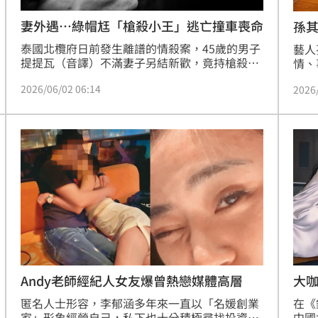
妻外遇…綠帽尪「槍殺小王」逃亡撞車喪命
孫其
了
泰國北欖府日前發生離譜的情殺案，45歲的男子
藝人
提提瓦（音譯）不滿妻子另結新歡，竟持槍殺37
情、
歲的情敵，犯後開車逃逸，隨後高速追撞大貨
新歡
2026/06/02 06:14
2026
車，人當場死亡，當地警方介入調查，初步定調
回溫
為感情糾紛釀成的命案，因嫌犯車禍身亡，後續
算是
犯案動機，仍待釐清。
知」
Andy老師經紀人女友爆曾熱戀媒體高層
大
匿名人士形容，李郁涵多年來一直以「名媛創業
在《
家」形象經營自己，私下也十分積極尋找投資機
中國