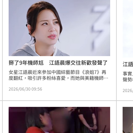
發關注。
送法
喊卡
12:32
到南
12:31
亂鬥
12:31
當狗
12:30
掰了9年機師尪 江語晨爆交往新歡發聲了
江
女星江語晨近來參加中國綜藝節目《浪姐7》再
事實
度翻紅，吸引許多粉絲喜愛，而她與美籍機師前
聲勢
夫Josh Anderson去年（2025）宣布離婚，沒想
路下
2026/06/30 09:56
到恢單近半年的她，遭爆交往新歡，面對網友的
2026
跌至
追問，江語晨爆氣反擊網友。蔡佩伶報導
一。
效率
12:00
」氣
12:00
成形
12:00