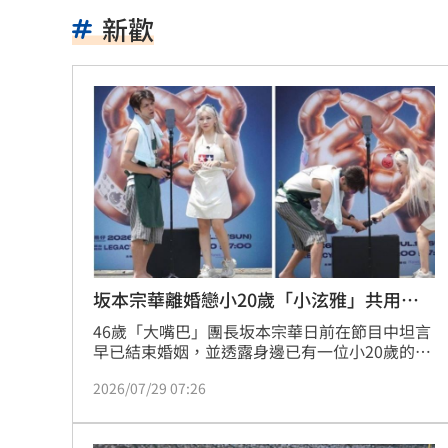
「小飛機」失控撞民宅！肇事玩家疑落
新歡
本週超夯光通訊 AAOI進補台股3強
13:
女團成員手劇烈顫抖 韓網：身體恐出
台中男發酒瘋遭管束！尿在警察身上下
父親節來了！蔣萬安、沈伯洋曝與子女
宣布出道十年 大咖樂團成員1惡疾纏身
道奇守護神挨再見2分砲 遭逆轉苦吞7
坂本宗華離婚戀小20歲「小泫雅」共用毛
巾
46歲「大嘴巴」團長坂本宗華日前在節目中坦言
BMW小跑車自撞翻覆！氣囊爆22歲男困
早已結束婚姻，並透露身邊已有一位小20歲的新
歡。近日時報周刊CTWANT也直擊，陪伴在他身
朴寶劍替爸扛8億債 昔宣布破產仍不埋
2026/07/29 07:26
邊的女子，正是同為DJ、擁有「小泫雅」封號的
DJ LYNN。
青春回來了！「阿妹妹」睽違27年驚喜