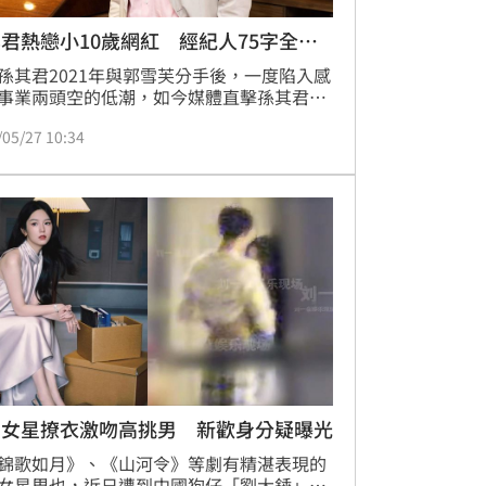
君熱戀小10歲網紅 經紀人75字全招
孫其君2021年與郭雪芙分手後，一度陷入感
事業兩頭空的低潮，如今媒體直擊孫其君和
已進展到見家長階段，感情、事業似乎雙雙
/05/27 10:34
，整個人也逐漸重回人生正軌，且女方也不
真的「圈外」，而是人氣頗高的網紅「知
。對此孫其君經紀人也回應了。蔡維歆
咖女星撩衣激吻高挑男 新歡身分疑曝光
錦歌如月》、《山河令》等劇有精湛表現的
女星周也，近日遭到中國狗仔「劉大錘」拍