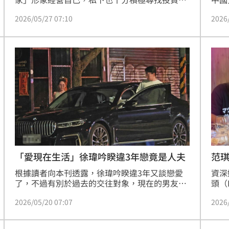
會，相當懂得運用人脈與話題替自己創造利益，
到路
2026/05/27 07:10
2026
並頻繁出入高級餐廳與夜店場合，穩定打造高端
真實
名媛生活。她在人際經營上尤其具備成熟手腕，
員周
不管年紀多大，她都展現高度主動性，也很懂得
讓對方心甘情願提供協助。
「愛現在生活」徐瑋吟睽違3年戀竟是人夫
范
根據讀者向本刊透露，徐瑋吟睽違3年又談戀愛
資深
了，不過有別於過去的交往對象，現在的男友是
頭（
個有婦之夫，英文名字叫Eric，傳說是建商第二
前也
2026/05/20 07:07
2026
代。由於徐瑋吟其實有介紹Eric給朋友認識，所
脫單
以她有新歡的事情才在圈內漸漸傳開。
友，