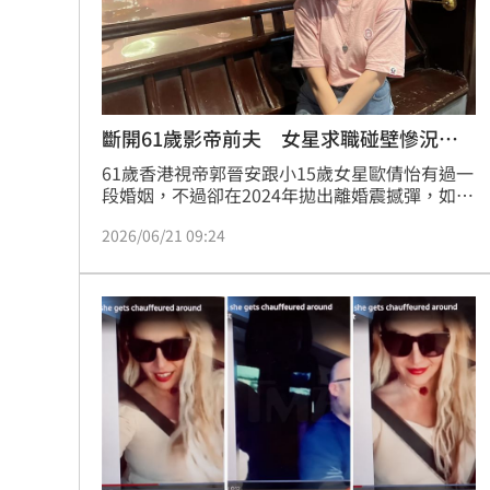
「拍片人的多重宇宙」職涯論壇9/12登
8國球員齊聚高雄 Formosa 7s掀足球
斷開61歲影帝前夫 女星求職碰壁慘況曝
理想混蛋號召粉絲跨海追星吃美食！
18:
光
61歲香港視帝郭晉安跟小15歲女星歐倩怡有過一
段婚姻，不過卻在2024年拋出離婚震撼彈，如今
歐倩怡接受節目訪問時，坦言想要重新投入職場
2026/06/21 09:24
卻屢屢碰壁，不時會受到異樣眼光的對待。蔡佩
伶報導