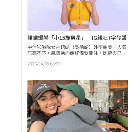
峮峮爆戀「小15歲男星」 IG親吐7字發聲
中信啦啦隊女神峮峮（吳函峮）外型甜美、人氣
居高不下，感情動向始終備受關注。她曾與已故
藝人黃鴻升（小鬼）低調交往，對方於2020年9
2026/04/09 08:20
月猝逝後，她的感情近況持續受到關注。8日週
刊爆料，疑似與小15歲的「AcQUA源少年」成員
李秉諭（貢丸）互動密切，不僅被拍到溫馨接送
情，甚至可自由進出住處，引發熱議。對此，雙
方經紀人皆出面回應，強調兩人僅是好朋友，否
認戀情傳聞。而在事件曝光後，峮峮本人在IG首
度發聲了。