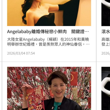
Angelababy離婚傳秘戀小鮮肉 關鍵證據
滾
曝
大陸女星Angelababy（楊穎）在2015年和黃曉
高雄
明舉辦世紀婚禮，曾是羨煞眾人的神仙眷侶，怎
發上
料，兩人卻於2022年宣布離婚，震驚外界。
潑熱
2026/03/04 07:54
2026
Angelababy在離婚後，一度經歷封殺危機，直
度命
到去年才解禁，而順利回歸工作的她，也被爆已
處5
經有新戀情。蔡維歆
經一