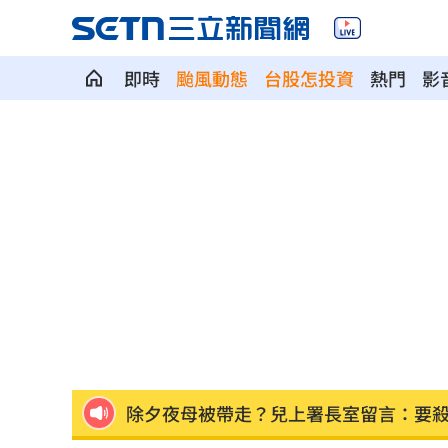
即時
颱風動態
台股怎投資
熱門
影
蔡依珊撕掉完美標籤 首度認：我也會
新／颱風逼近！7地區明午前達停班課標
爆性招待裁判醜聞！韓國足協道歉了
13:
捲不倫、私生飯騷擾風波！黃晸珉憔悴
芒果自由！台南14萬學童午餐「整顆愛
除夕夜母被帶走？兒上署長室留言：要