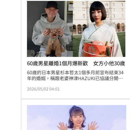
60歲男星離婚1個月爆新歡 女方小他30歲
60歲的日本男星杉本哲太1個多月前宣布結束34
年的婚姻，稱跟老婆神津HAZUKI已協議分開，
聲明寫得和平，如今卻被當地週刊拍到身邊出現
2026/05/02 04:01
神似女星MEGUMI的新戀人，而且還小他快30
歲，難怪熟齡也要離婚。