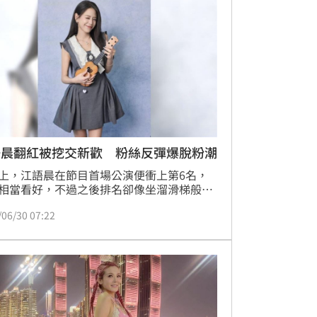
辦。
語晨翻紅被挖交新歡 粉絲反彈爆脫粉潮
上，江語晨在節目首場公演便衝上第6名，
相當看好，不過之後排名卻像坐溜滑梯般一
滑，第三次公演掉到第17名，第五次公演更
/06/30 07:22
第22名，成為本季排名跌幅最驚人的姐姐之