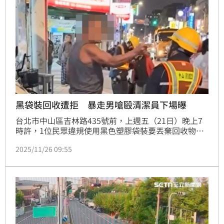
黑袋裝回收遭拒 暴走男嗆毆清潔員下場曝
台北市中山區吉林路435號前，上週五（21日）晚上7
時許，1位民眾違規使用黑色塑膠袋裝要丟棄回收物，
被清潔隊員制止後，竟開始暴走辱罵，還嗆聲恐嚇清潔
2025/11/26 09:55
隊員「等警察到了，要在警察面前打你」，清潔隊事後
心生畏懼，向警方報警，提告該民眾提告公然侮辱和妨
害公務。