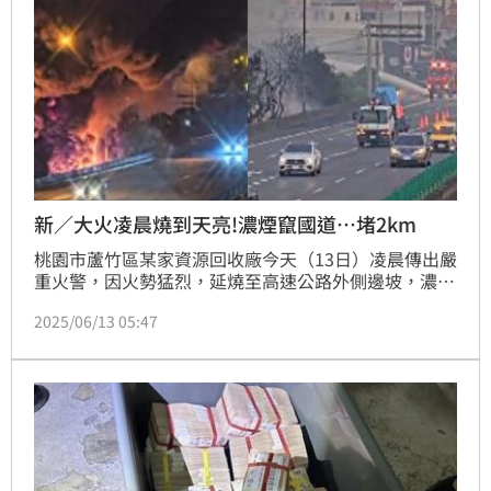
新／大火凌晨燒到天亮!濃煙竄國道…堵2km
桃園市蘆竹區某家資源回收廠今天（13日）凌晨傳出嚴
重火警，因火勢猛烈，延燒至高速公路外側邊坡，濃煙
甚至影響行車；警消獲報前往灌救，目前封閉外側2個
2025/06/13 05:47
車道進行消防灌救作業，只剩內側2車道可以通行，火
警也造成車輛回堵約2公里，直到清晨，火勢雖已控
制，但直到清晨5時36分尚未撲滅，持續射水灌救。