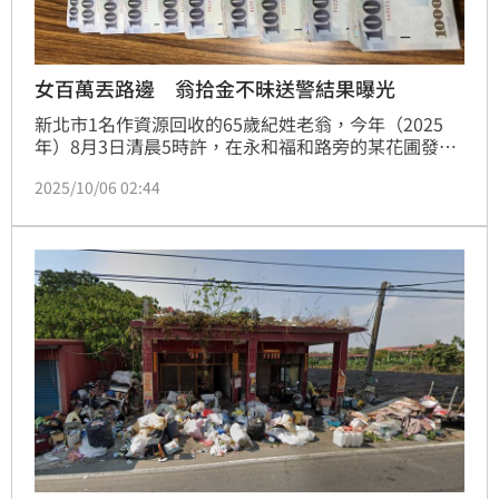
女百萬丟路邊 翁拾金不昧送警結果曝光
新北市1名作資源回收的65歲紀姓老翁，今年（2025
年）8月3日清晨5時許，在永和福和路旁的某花圃發現
1個裝有百萬現金、未拆封AirTag追蹤器4個及燒肉禮券
2025/10/06 02:44
4張，紀翁連忙拿到附近派出所報案。警方經過2個多月
的追查，排除是詐騙款項等非法資產，發現是1名精神
狀況不佳的C姓女子（37歲）丟棄，近日將依規發還，
紀翁將可獲得百萬元的10分之一，也就是10萬元報
酬。