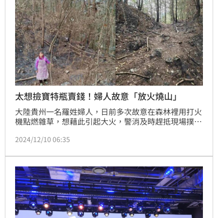
太想撿寶特瓶賣錢！婦人故意「放火燒山」
大陸貴州一名羅姓婦人，日前多次故意在森林裡用打火
機點燃雜草，想藉此引起大火，警消及時趕抵現場撲滅
火勢，所幸並未造成任何人員傷亡。後來，警方發現了
2024/12/10 06:35
形跡可疑的羅姓婦人，經過質問，對方才坦言是「為了
撿寶特瓶拿去賣」。