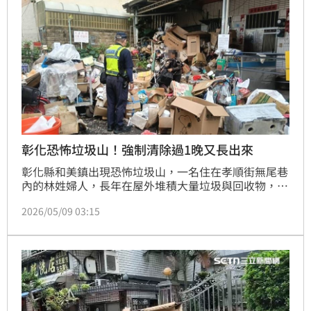
彰化恐怖垃圾山！強制清除過1晚又長出來
彰化縣和美鎮出現恐怖垃圾山，一名住在孝順街無尾巷
內的林姓婦人，長年在屋外堆積大量垃圾與回收物，周
邊惡臭撲鼻、蟑鼠橫行，嚴重影響環境整潔，鄰居苦不
2026/05/09 03:15
堪言。環保局7日會同清潔隊到場強制清除，原以為能
解決問題，沒想到隔一天，婦人又撿來大量回收物，堆
滿家門口。離譜狀況讓鄰居崩潰直喊「太可怕」。和美
清潔隊表示，將祭出「每月監控」絕招，要求林婦限期
改善、開罰並收取代清運費，透過三管齊下，杜絕垃圾
堆積問題。