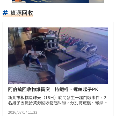
資源回收
阿伯搶回收物爆衝突 持鐵棍、螺絲起子PK
新北市板橋區昨天（16日）晚間發生一起鬥毆事件，2
名男子因撿拾資源回收物起糾紛，分別持鐵棍、螺絲起
子相互攻擊，警方依傷害現行犯當場逮捕2人移送法
2026/07/17 11:33
辦。