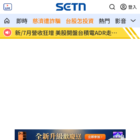
登入
即時
慈濟遭詐騙
台股怎投資
熱門
影音
熱
走勢
普渡燒金紙怎麼燒？命理師列9大注意事項
藍營鐵