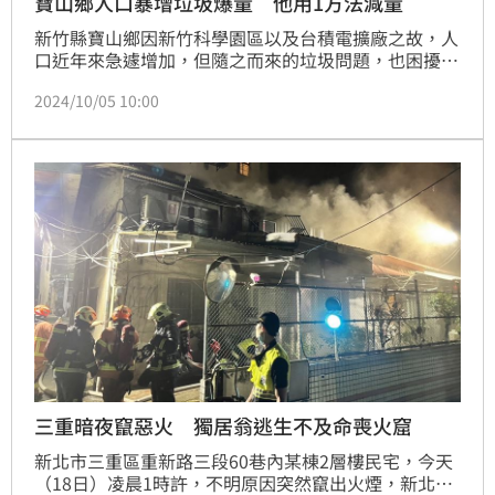
寶山鄉人口暴增垃圾爆量 他用1方法減量
新竹縣寶山鄉因新竹科學園區以及台積電擴廠之故，人
口近年來急遽增加，但隨之而來的垃圾問題，也困擾著
鄉公所。為了減少垃圾量，鄉公所日前也舉辦二手物交
2024/10/05 10:00
換市集，讓民眾「以物換物」，別人不要的雞肋或許就
是你的寶貝，惜物不浪費，也能讓垃圾減量。
三重暗夜竄惡火 獨居翁逃生不及命喪火窟
新北市三重區重新路三段60巷內某棟2層樓民宅，今天
（18日）凌晨1時許，不明原因突然竄出火煙，新北市