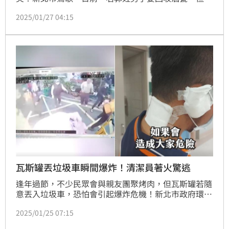
為沒打包遭到清潔員制止，不滿對方態度不佳，雙方爆
2025/01/27 04:15
發口角，隨後男子的兒子也跳上回收車助陣，嗆聲拉扯
清潔員，導致對方右大腿擦挫傷，後續提告恐嚇。
瓦斯罐丟垃圾車瞬間爆炸！清潔員著火驚逃
逢年過節，不少民眾會與親友團聚烤肉，但瓦斯罐若隨
意丟入垃圾車，恐怕會引起爆炸危機！新北市政府環境
保護局臉書粉專「新北i環保」近日發布一段嚇人的影
2025/01/25 07:15
片，從畫面上可以看到，清潔人員忙著從民眾手中接過
垃圾袋，轉身丟進垃圾車裡時，突然間垃圾車發生爆