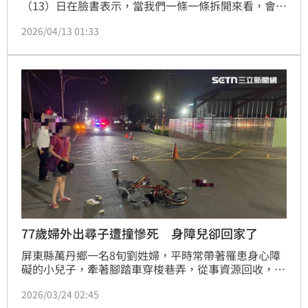
（13）日在臉書表示，當我們一條一條拆開來看，會發
現只有四個字可以形容，就是「資源回收」。雖是舊東
2026/04/13 01:33
西，這次中共卻直接把條件講清楚：所謂「利多」，都
要建立在特定政治立場之上。這已經不是單純交流，而
是把經濟、貿易、觀光，全部變成交換條件，也就是
「經濟脅迫的公開制度化」。民進黨強調，政府的立場
很清楚：支持健康、有序的兩岸交流，但前提是不能附
帶政治條件，更不
77歲婦外出尋子遭撞慘死 身障兒卻回家了
屏東縣萬丹鄉一名8旬劉姓婦，平時常帶著罹患身心障
礙的小兒子，牽著腳踏車穿梭巷弄，從事資源回收，日
前孩子突然走失。屏東縣議員洪宗麒獲悉此事後，與服
2026/03/24 02:45
務團隊投入協尋，豈料，劉婦等不到消息，心急如焚的