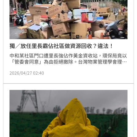
獨／放任里長霸佔社區做資源回收？違法！
中和某社區門口遭里長強佔作黃金資收站，環保局竟以
「管委會同意」為由拒絕撤除。台灣物業管理學會理事
長郭紀子指出，管委會無權恣意處分共有土地，變更用
2026/04/27 02:40
途已逾越職權，且多數決不可侵害少數人財產權。環保
局消極執法恐涉行政怠惰，此舉不僅侵害私權，更因堆
放雜物造成公安疑慮，管委會恐成侵害住戶權益共犯。
（陳韋帆）