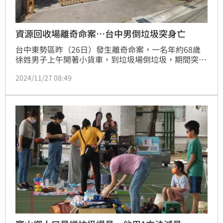
資源回收場離奇命案…台中男倒垃圾突身亡
台中東勢區昨（26日）發生離奇命案，一名年約68歲
徐姓男子上午開著小貨車，到垃圾場倒垃圾，期間突然
向後倒地不起，直到過了半小時，被清潔員發現報警，
2024/11/27 08:49
但警方趕到現場時，徐男已經明顯死亡，後續將報請檢
察官進行相驗，以釐清確切死因。