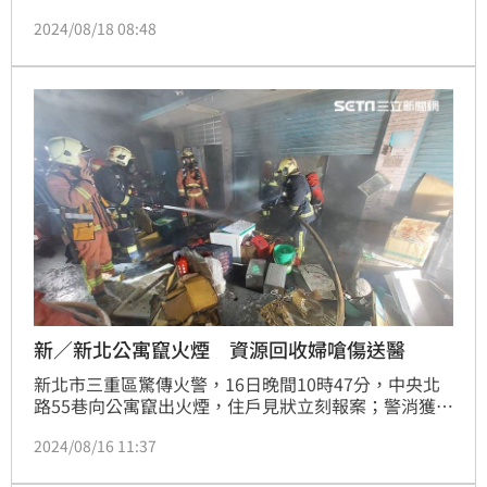
消防局獲報派遣消防人、車到場搶救，消防隊到場時，
2024/08/18 08:48
現場已全面燃燒，當時葉姓老翁（67歲）疑似逃生不及
還受困火場，經射水灌救火勢熄滅後救出已無生命徵象
的葉翁，經送醫傷重不治。火警現場初判並無外力介
入，確切的起火原因仍待火調人員後續調查釐清。記者
莊淇鈞／新北報導
新／新北公寓竄火煙 資源回收婦嗆傷送醫
新北市三重區驚傳火警，16日晚間10時47分，中央北
路55巷向公寓竄出火煙，住戶見狀立刻報案；警消獲報
後趕抵現場，隨即佈水線進行灌救，16分鐘後後救出1
2024/08/16 11:37
名60歲曾姓婦人，由於她有吸到些許濃煙，預防性送至
三重醫院觀察治療，火勢也在22分鐘後順利撲滅。