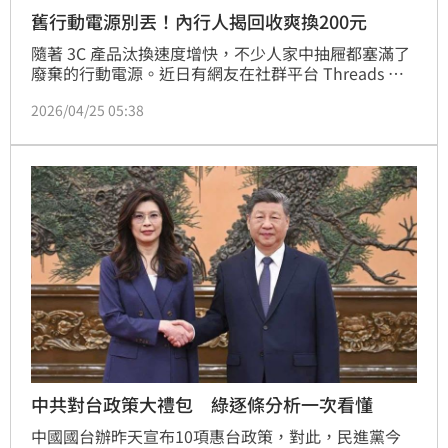
舊行動電源別丟！內行人揭回收爽換200元
隨著 3C 產品汰換速度增快，不少人家中抽屜都塞滿了
廢棄的行動電源。近日有網友在社群平台 Threads 驚
喜分享，原本打算把老舊行動電源交給資源回收車，卻
2026/04/25 05:38
意外發現連鎖通訊行正推出高額折抵活動，一顆舊電池
竟然能價值 200 元，讓他直呼：「還好拖延症沒丟，
反而賺到了！」消息一出，立刻引發大批網友瘋傳。
中共對台政策大禮包 綠逐條分析一次看懂
中國國台辦昨天宣布10項惠台政策，對此，民進黨今