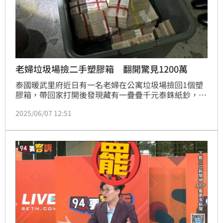
老婦垃圾場撿二手塑膠箱 翻開驚見1200萬
泰國暖武里府近日有一名老婦在公寓垃圾場撿回1個塑
膠箱，帶回家打開後發現藏有一疊疊千元泰銖紙鈔，還
有多封信件和文件，嚇得她報警處理。警方初步盤點
2025/06/07 12:51
後，確定總共有1200萬泰銖（約新台幣1174萬元），
巨款來源及用途仍在調查中，目前已得知這筆錢是於
2020年被從銀行提領，不清楚是否合法。