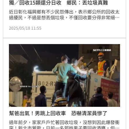
獨／回收15類還分日收 鄉民：丟垃圾真難
近日彰化福興鄉有不少民怨傳出，表示鄉公所的回收太
過擾民，不過是想丟個垃圾，不僅回收要分得非常細，
還得記得哪天要回收哪種種類，真的很考驗大家的記
2025/05/18 11:55
憶，再者多半鄉里以年長者居多，這樣的制度真的非常
不友善。《三立新聞網》向民眾索取到一張福興鄉資源
回收車分日分項回收宣傳單，總計回收含廚餘共分15
類，且每天收的種類不同，雖然6月是試辦期，當地許
多居民都覺得非常不便，希望能有討論空間。
幫爸出氣！男跳上回收車 恐嚇清潔員慘了
過年前夕，家家戶戶忙著回收垃圾，沒想到因此爆發衝
突！新北市鶯歌，日前一名郭姓男子要回收酒甕，但因