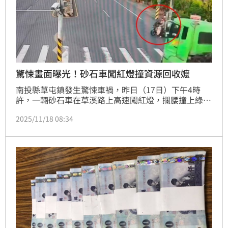
驚悚畫面曝光！砂石車闖紅燈撞資源回收嬤
南投縣草屯鎮發生驚悚車禍，昨日（17日）下午4時
許，一輛砂石車在草溪路上高速闖紅燈，攔腰撞上綠燈
直行的73歲王姓女騎士，導致王女重摔在地，差點被捲
2025/11/18 08:34
入砂石車底，幸好王女命大，僅被機車壓住，經送醫治
療無生命危險。而驚悚畫面曝光，也讓人捏把冷汗。