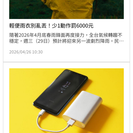
輕便雨衣別亂丟！少1動作罰6000元
隨著2026年4月底春雨鋒面再度接力，全台氣候轉趨不
穩定，週三（29日）預計將迎來另一波劇烈降雨。民眾
出門若遇突發暴雨，常會隨手購買輕便雨衣應急，然而
2026/04/26 10:30
使用後的棄置問題卻常令家長與學生感到困惑。新北市
環保局提醒，雨衣並非全都能丟回收桶，若分類錯誤，
不僅增加後端處理負擔，更可能觸犯《廢棄物清理
法》，最高面臨新台幣6000元的罰緩。