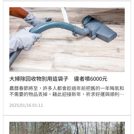
炸，火光四射不斷燃燒，隨車人員背部、頸部及耳朵被
炸傷，趕緊跳車。
大掃除回收物別用這袋子 違者噴6000元
農曆春節將至，許多人都會趁過年前把舊的一年晦氣和
不需要的物品丟掉，藉此迎接新年，祈求好運與順利。
對此，新北市環保局說明，回收物品不可使用「不透明
2025/01/16 01:11
塑膠袋打包」，要使用半透明可辨別材質裝袋，助於清
潔人員確認是否有危險回收物。（周宸妘）