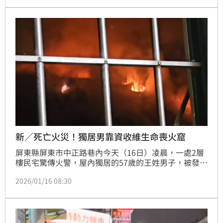
她，晚間騎外出找人，卻不幸在牽著腳踏車過馬路時，
遭到車輛撞擊倒臥血泊慘死，而她一直掛心的小兒子，
終於在此時回家了。
新／死亡火災！獨居男靠資收維生命喪火窟
屏東縣屏東市中正路巷內今天（16日）凌晨，一處2層
樓民宅驚傳火警，屋內獨居的57歲的王姓男子，被發現
時，已無呼吸心跳，送醫搶救不治。詳細起火原因，仍
2026/01/16 08:30
待釐清。