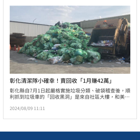
彰化清潔隊小確幸！賣回收「1月賺42萬」
彰化縣自7月1日起嚴格實施垃圾分類、破袋稽查後，順
利抓到垃圾車的「回收黑洞」是來自社區大樓，和美鎮
祭出抽驗新制，只要有1袋被查獲、12個不合格數累計
2024/08/09 11:11
2次，就請該棟大樓住戶自行拿垃圾來丟，結果7月份統
計垃圾量就減少逾5000噸，而在資源回收部分也相當
驚人，和美清潔隊7月回收物變賣金額達42萬元、鹿港
清潔隊則賣了52萬元，回收量直逼農曆春節等級。