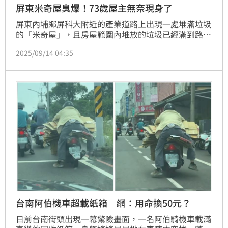
屏東米奇屋臭爆！73歲屋主無奈現身了
屏東內埔鄉屏科大附近的產業道路上出現一處堆滿垃圾
的「米奇屋」，且房屋範圍內堆放的垃圾已經滿到路
邊，導致該區域臭氣薰天，其實73歲屋主潘姓老翁原本
2025/09/14 04:35
從事回收業，但今年初兩腳行走有障礙，因此已經停
收，但附近民眾仍圖方便將垃圾或回收物丟在該處，讓
老翁相當困擾。
台南阿伯機車超載紙箱 網：用命換50元？
日前台南街頭出現一幕驚險畫面，一名阿伯騎機車載滿