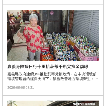
嘉義身障嬤日行十里拾菸蒂千瓶兌換金額曝
嘉義縣政府連續3年推動菸蒂兌換政策，在中央環境部
環境管理署的經費支持下，積極改善地方環境衛生。番
路鄉一名80多歲的身心障礙老婦人，平日靠著推回收車
2026/06/06 08:21
在街頭撿拾廢棄物，近日她成功收集多達1192瓶廢棄
菸蒂，依規定可兌換23840元的維護金。這筆由老婦人
靠雙手賺來的收入，不僅實質減輕了家庭的經濟負擔，
也讓地方弱勢群體感受到政策的關懷。