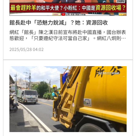
館長赴中「恐魅力銳減」？她：資源回收
網紅「館長」陳之漢日前宣布將赴中國直播，國台辦表
態歡迎，「只要遵紀守法可當自己家」。網紅八炯則爆
料，有中共統戰部官員在錄音檔中證實館長「在義烏做
2025/05/28 04:02
跨境電商」。館長對此否認錄音檔真實性，並質疑自己
還沒辦好台胞證「就有中共官員說話」。時事評論員吳
靜怡表示，館長赴中可以呼吸一下對岸的空氣，「不要
回來最好」，入籍成為中國人、說中國話，對台灣而言
也是資源回收的一種。