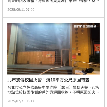
高聳的回收紙箱，身軀搖搖晃晃地在車陣中穿梭，整個
人幾乎被紙箱淹沒，只能勉強在後座「懸空」騎車。這
2025/09/11 07:00
段影片被分享到網路後，立刻引發熱議。網友們一方面
感嘆阿伯為了生活搏命的辛酸，另一方面也擔憂其危險
的駕駛行為不僅威脅自身安全，也可能釀成嚴重交通事
故。
北市驚傳校園火警！燒10平方公尺原因待查
台北市私立靜修高級中學昨晚（30日）驚傳火警，起火
地點位於校園後側的戶外資源回收物，不明原因起火，
火勢順利撲滅，所幸，未造成傷亡，燃燒面積約10平方
2025/07/31 06:17
公尺，詳細起火原因，仍待釐清。