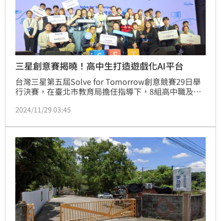
三星創意賽揭曉！高中生打造遊戲化AI平台
台灣三星第五屆Solve for Tomorrow創意競賽29日舉
行決賽，在臺北市教育局擔任指導下，8組高中職及五
專生團隊歷經10個月賽程，運用AI、IoT等先進科技，
2024/11/29 03:45
提出創新解方。最終由師大附中團隊「Teach for 
Future」以「AI大陸冒險」遊戲化學習平台奪冠，該平
台透過RPG遊戲引發學生學習興趣，並實際至偏鄉進行
教學驗證，展現年輕世代對社會議題的關注與實踐力。