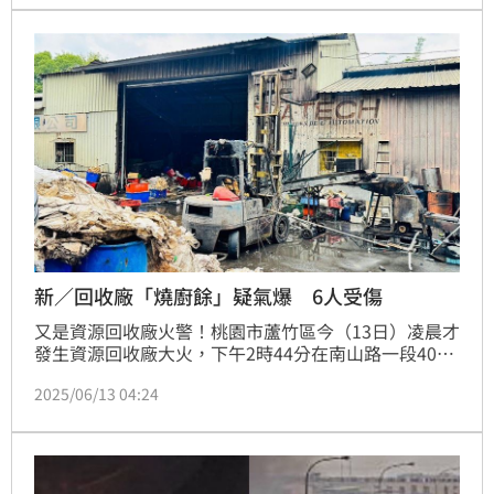
新／回收廠「燒廚餘」疑氣爆 6人受傷
又是資源回收廠火警！桃園市蘆竹區今（13日）凌晨才
發生資源回收廠大火，下午2時44分在南山路一段400
號附近一處資源回收廠也起火燃燒，消防局獲報派遣消
2025/06/13 04:24
防車18輛、救護車8輛以及50名消防人員搶救。初步瞭
解為鐵皮屋一樓燃燒廚餘，共造成6人受傷，財物損失
金額待查，起火原因調查中。