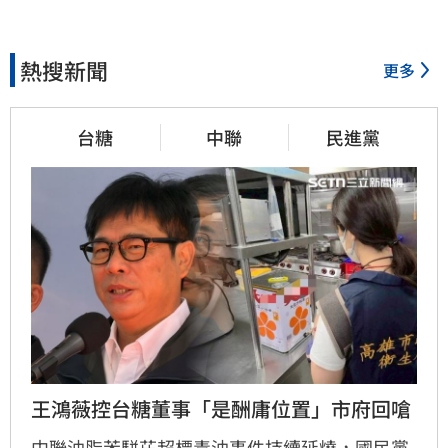
熱搜新聞
更多
台糖
中聯
民進黨
王鴻薇控台糖董事「是酬庸位置」市府回嗆
中聯油脂苯駢芘超標毒油事件持續延燒，國民黨