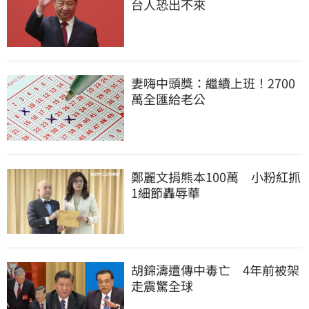
台人恐出不來
妻嗨中頭獎：繼續上班！2700
萬全匯給老公
鄭麗文捐熊本100萬　小粉紅抓
1細節轟辱華
胡錦濤遭傳中毒亡　4年前被架
走震驚全球