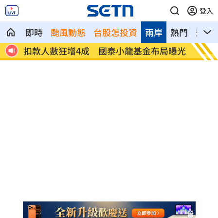
登入
即時
颱風動態
台股怎投資
兩岸
熱門
影音
12
扣款人數狂增4成 國泰小龍基金布局曝光
車是我
費