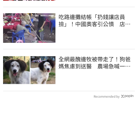
吃路邊攤結帳「扔錢讓店員
撿」！中國奧客引公憤 店員
霸氣找錢丟地上
全網最醜邊牧被帶走了！狗爸
媽焦慮到送醫 農場急喊一句
話
Recommended by