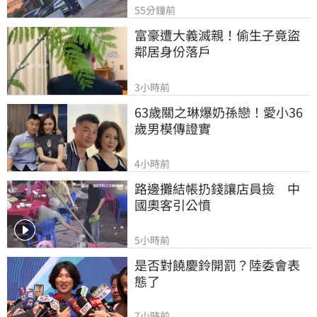
55分鐘前
富豪遭大義滅親！偷生子竟盜
鄰居身份落戶
3小時前
63歲關之琳爆奶孫戀！愛小36
歲男模傳證實
4小時前
路邊攤結帳扔錢讓店員撿　中
國奧客引公憤
5小時前
是否對饒慶鈴開罰？陸委會表
態了
7小時前