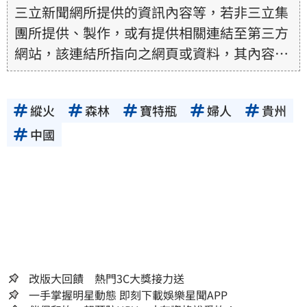
三立新聞網所提供的資訊內容等，若非三立集
團所提供、製作，或有提供相關連結至第三方
網站，該連結所指向之網頁或資料，其內容均
為所連結網站提供，相關權利均為該網站、內
容提供者或合法權利人所有，三立集團不擔保
縱火
森林
寶特瓶
婦人
貴州
其真實性、正確性、即時性、完整性或合法
性。三立新聞網所提供的資訊內容，若其著作
中國
權不屬於三立集團所有，使用者未取得內容提
供者（著作權人）許可之前，亦不得擅自轉
貼、重製、變更、散布，否則概由使用者自負
全責。
改版大回饋 熱門3C大獎接力送
一手掌握明星動態 即刻下載娛樂星聞APP