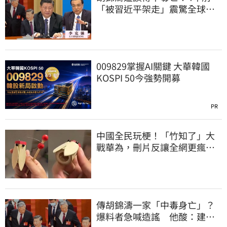
「被習近平架走」震驚全球
李克強猝逝被挖
009829掌握AI關鍵 大華韓國
KOSPI 50今強勢開募
PR
中國全民玩梗！「竹知了」大
戰華為，刪片反讓全網更瘋
網友狂酸玻璃心
傳胡錦濤一家「中毒身亡」？
爆料者急喊造謠 他酸：建議