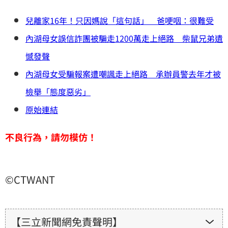
兒離家16年！只因媽說「這句話」 爸哽咽：很難受
內湖母女誤信詐團被騙走1200萬走上絕路 柴鼠兄弟遺
憾發聲
內湖母女受騙報案遭嘲諷走上絕路 承辦員警去年才被
檢舉「態度惡劣」
原始連結
不良行為，請勿模仿！
©CTWANT
【三立新聞網免責聲明】