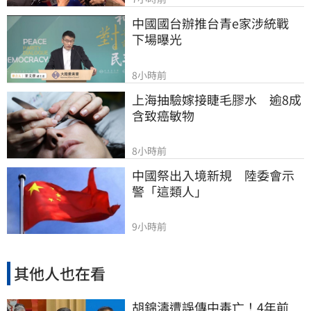
中國國台辦推台青e家涉統戰　
下場曝光
8小時前
上海抽驗嫁接睫毛膠水　逾8成
含致癌敏物
8小時前
中國祭出入境新規　陸委會示
警「這類人」
9小時前
其他人也在看
胡錦濤遭誤傳中毒亡！4年前