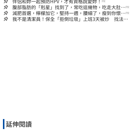
伴侶和妳一起預防HPV，才有資格說愛妳！
PR
腹部脂肪的「剋星」找到了，常吃這幾物，吃走大肚
PR
囊，瘦出小蠻腰
減肥首選，檸檬加它，堅持一週，腰細了，瘦到你懷疑
PR
人生
我不是清潔員！保全「拒倒垃圾」上班3天被炒 找法院
討公道結果出爐
延伸閱讀