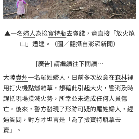
▲一名
婦人
為撿
寶特瓶
去賣錢，竟直接「放火燒
山」遭逮。（圖／翻攝自澎湃新聞）
[廣告] 請繼續往下閱讀…
大陸
貴州
一名羅姓婦人，日前多次故意在
森林
裡
用打火機點燃雜草，想藉此引起大火，警消及時
趕抵現場撲滅火勢，所幸並未造成任何人員傷
亡。後來，警方發現了形跡可疑的羅姓婦人，經
過質問，對方才坦言是「為了撿寶特瓶拿去
賣」。