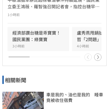
立委王鴻薇、羅智強召開記者會，指控台糖早在
五月即知情卻隱匿不報，並質疑台糖董事會淪為
1小時前
民進黨酬庸工具，點名多位董事背景與綠營關係
密切。對此，高雄市政府發言人符瑋玲嚴正駁
回，強調陳其邁市長未曾推薦台糖人事，呼籲勿
經濟部讚台糖是乖寶寶！
盧秀燕甩鍋扯台
惡意抹黑。同時，高市府反擊指出王鴻薇曾收受
國民黨團：綠寶寶
哲「2問題」打
遭重罰的南僑油脂政治獻金，質疑其發言動機。
3小時前
4小時前
雙方陣營針對台糖人事布局與食安通報責任展開
激烈政治攻防，事件背後的政治角力與食安疑雲
恐將持續擴大，民眾對於食安把關的信任度亦備
受挑戰。
相關新聞
車是我的、油也是我的　睡車
竟被收住宿費