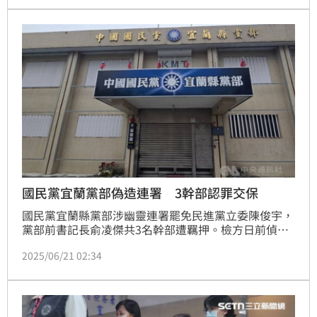
力出現重大瑕疵。對此，桃園地檢署發聲明澄清，指出
檢察官均秉持客觀中立態度，遵守刑事訴訟程序。
國民黨宜蘭黨部偽造連署 3幹部認罪交保
國民黨宜蘭縣黨部涉幽靈連署罷免民進黨立委陳俊宇，
黨部前書記長俞凌傑共3名幹部遭羈押。檢方日前偵結
起訴後，法院昨天召開接押庭，裁定3人各新台幣10萬
2025/06/21 02:34
元交保。