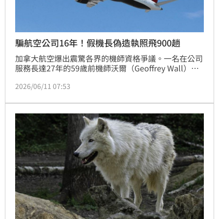
騙航空公司16年！假機長偽造執照飛900趟
加拿大航空爆出震驚各界的機師資格爭議。一名在公司
服務長達27年的59歲前機師沃爾（Geoffrey Wall），
遭控未取得擔任機長必備的航空運輸飛行員執照
2026/06/11 07:53
（ATPL），卻涉嫌以偽造文件長期冒充合格機長，自
2009年至2025年間執飛超過900個國內外航班，直到
例行資格審查才東窗事發，目前已面臨7項刑事罪名指
控。