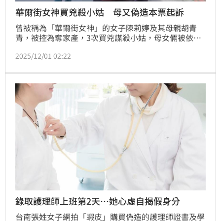
華爾街女神買兇殺小姑 母又偽造本票起訴
曾被稱為「華爾街女神」的女子陳莉婷及其母親胡青
青，被控為奪家產，3次買兇謀殺小姑，母女倆被依殺
人未遂等罪各判刑8年，家暴傷害罪各判刑1年至1年10
2025/12/01 02:22
月有期徒刑。檢方另偵辦認定胡青青曾冒用小姑名義，
簽下高達1.2億元本票，1日依偽造有價證券罪，將胡青
青提起公訴。
錄取護理師上班第2天…她心虛自揭假身分
台南張姓女子網拍「蝦皮」購買偽造的護理師證書及學