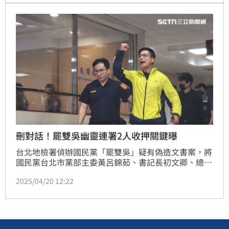
刪對話！罷雙吳幽靈連署2人收押關鍵曝
台北地檢署偵辦國民黨「罷雙吳」疑有偽造文書案，將
國民黨台北市黨部主委黃呂錦茹、書記長初文卿、總幹
事姚富文、第一區黨部執行長曾繁川4人聲押禁見，台
2025/04/20 12:22
北地方法院裁定2無保請回2羈押。從羈押理由可知，法
官認為提議人名冊有偽造情事，且姚富文、初文卿曾刪
除手機Line對話，犯嫌重大、供述不一，成為姚、初2
人羈押禁見2月的主要關鍵。