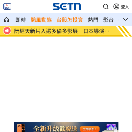
登入
即時
颱風動態
台股怎投資
熱門
影音
熱搜
演狂
新／注意！這家營建股 下午4點開重訊
逼親鄰
曝