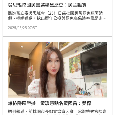
吳思瑤挖國民黨選舉黑歷史：民主雜質
民進黨立委吳思瑤今（25）日痛批國民黨罷免連署造
假、拒絕道歉，挖出歷年公投與罷免高偽造率黑歷史，
怒指國民黨是「民主的雜質」！
2025/06/25 07:57
爆檢隱匿證據 黃瓊慧點名黃國昌：雙標
週刊報導，前桃園市長鄭文燦貪污案，承辦檢察官陳嘉