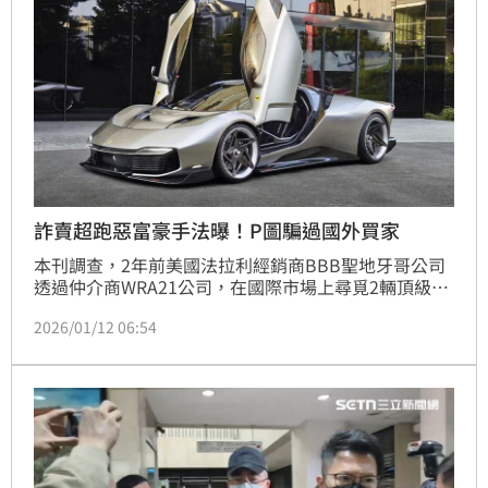
褫奪公權2年。
詐賣超跑惡富豪手法曝！P圖騙過國外買家
本刊調查，2年前美國法拉利經銷商BBB聖地牙哥公司
透過仲介商WRA21公司，在國際市場上尋覓2輛頂級限
量法拉利，由於此類超跑交易向來封閉、不透明，消息
2026/01/12 06:54
流入特定超跑圈層後，陳肯特與旗下陳姓財務長，對外
謊稱擁有Ferrari FXX-K Evo「58號車」「47號車」的完
全產權，成功說服美國經銷商買家在2023年7月分2次
匯出935萬美元（約新台幣3.2億元）至新加坡、香港帳
戶。