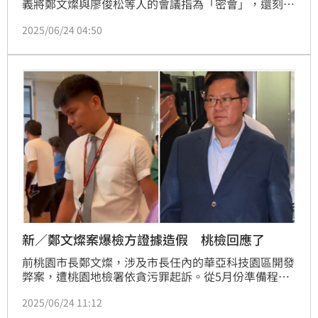
義將鄭文燦與廖俊松等人的會議指為「密會」，還刻意
不提有其他政府官員與會，質疑檢方偽造證據。對此，
2025/06/24 04:50
民進黨籍桃園市議員黃瓊慧指出，檢察官為了毀滅鄭文
燦的人設，簡直無所不用其極；同時她也痛批黃國昌
「檢察官涉及偽造文書，你不出來譴責嗎？真是有夠雙
重標準。」
新／鄭文燦案爆檢方證據造假 桃檢回應了
前桃園市長鄭文燦，涉及市長任內的華亞科技園區開發
弊案，遭桃園地檢署依貪污罪起訴。從5月份準備程序
題開始，合議庭陸續勘驗辯方聲請會議紀錄內容，但週
2025/06/24 11:12
刊報導，關鍵會議紀錄的音檔譯文，驚傳檢方起訴證據