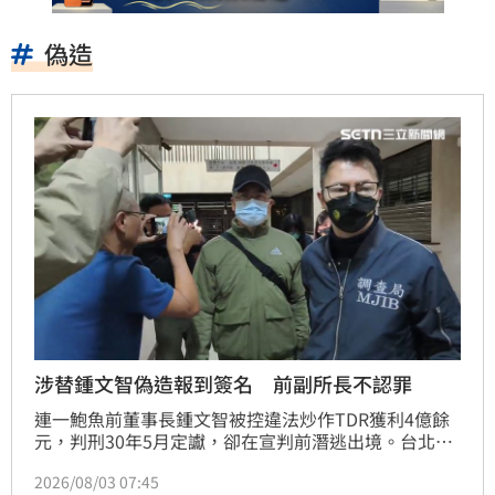
偽造
涉替鍾文智偽造報到簽名 前副所長不認罪
連一鮑魚前董事長鍾文智被控違法炒作TDR獲利4億餘
元，判刑30年5月定讞，卻在宣判前潛逃出境。台北市
福德街派出所前副所長李俊良被控涉替鍾文智偽造報到
2026/08/03 07:45
紀錄多達95次，被依圖利等罪起訴，具體求刑8年。台