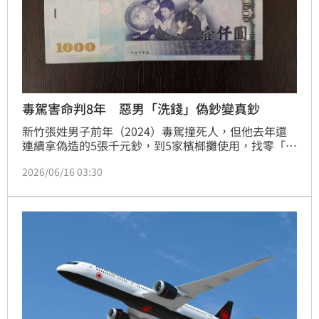
毒駕害命判8年 惡男「洗錢」偽鈔變真鈔
新竹張姓男子前年（2024）毒駕撞死人，但他去年還
連續拿偽造的5張千元鈔，到5家檳榔攤使用，找零「換
真鈔」。毒駕殺人部分，新竹地院先判刑8年之後，再
2026/06/16 03:30
依行使偽造通用紙幣罪判刑4年。