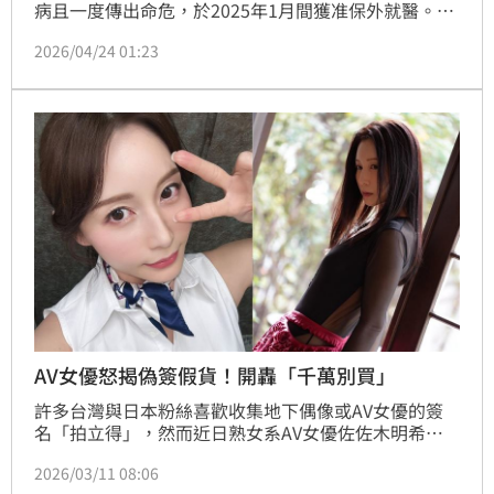
病且一度傳出命危，於2025年1月間獲准保外就醫。不
過林秉樞指控台北看守所內台北監獄台北分監醫療紀錄
2026/04/24 01:23
不實，監察院也於日前，針對醫療問題糾正法務部矯正
署。對此，矯正署做出回應，強調決無造假病歷情事。
AV女優怒揭偽簽假貨！開轟「千萬別買」
許多台灣與日本粉絲喜歡收集地下偶像或AV女優的簽
名「拍立得」，然而近日熟女系AV女優佐佐木明希
（佐々木あき）近日在社群平台X發出警告，呼籲粉絲
2026/03/11 08:06
別再購買網路上流通的「簽名拍立得」，因為其中已有