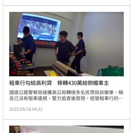
較原預期所規劃時程需再多些時間，目前仍未上路，正
式實施時間將另行公布。
租車行勾結高利貸 移轉430萬給倒楣車主
國道公路警察局接獲高公局轉接多名民眾投訴撤單，稱
自己沒有租車違規，警方追查後發現，經營租車行的夏
姓夫妻勾結高利貸集團，將借款的民眾個資偽造租車契
2025/08/18 04:32
約，再把車輛提供給錢莊使用，至少有430萬元通行費
及罰單遭移轉，詢後將夏男等14人依偽造文書、詐欺得
利、毒品等罪嫌移送法辦。