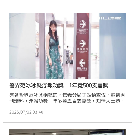
北地方法院3日開庭，李俊良否認犯罪。律師則強調，
檢方未舉證偽造紀錄事實，且依分局的覆核機制，李男
根本不可能偽造。
警界范冰冰疑浮報功獎 1年竟500支嘉獎
有著警界范冰冰稱號的，信義分局丁姓偵查佐，遭到周
刊爆料，浮報功獎一年多達五百支嘉獎，知情人士透
露，丁姓女警是毒品專案內勤，功獎不可能比外勤還
2026/07/02 03:40
多，疑似有沒參與的案件也被記功嘉獎，女警還涉犯偽
造文書，信義分局回應，主動報請士林地檢署偵辦。