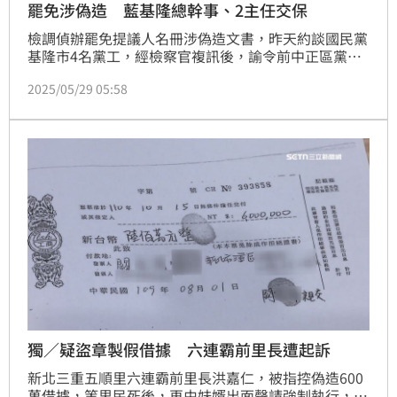
罷免涉偽造 藍基隆總幹事、2主任交保
檢調偵辦罷免提議人名冊涉偽造文書，昨天約談國民黨
基隆市4名黨工，經檢察官複訊後，諭令前中正區黨部
主任郭建芳、前中山區黨部主任張志鴻各以15萬元交
2025/05/29 05:58
保，黨部一組總幹事蕭壯峰10萬元交保。
獨／疑盜章製假借據 六連霸前里長遭起訴
新北三重五順里六連霸前里長洪嘉仁，被指控偽造600
萬借據，等里民死後，再由妹婿出面聲請強制執行，害