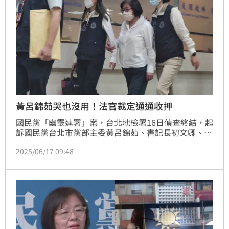
黃呂錦茹哭也沒用！法官裁定通通收押
國民黨「幽靈連署」案，台北地檢署16日偵查終結，起
訴國民黨台北市黨部主委黃呂錦茹、書記長初文卿、總
幹事姚富文、罷免吳思瑤領銜人賴苡任、國民黨第四區
2025/06/17 09:48
黨部執行長陳奎勳等5人。其中黃呂錦茹、初文卿、姚
富文3人在押，台北地方法院17日下午召開接押庭，庭
訊時黃呂錦茹爆哭，強調自己遭到追殺，姚富文則痛批
當初就是因為綠營違法偷跑，中選會放縱。不過法官仍
裁定3人皆收押禁見3月。