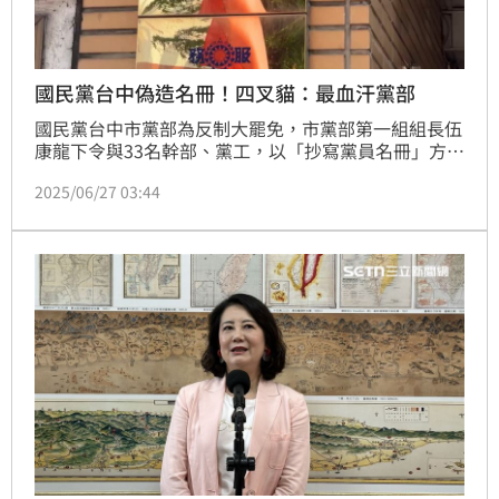
國民黨台中偽造名冊！四叉貓：最血汗黨部
國民黨台中市黨部為反制大罷免，市黨部第一組組長伍
康龍下令與33名幹部、黨工，以「抄寫黨員名冊」方式
遞交罷免綠委蔡其昌、何欣純，還命黨員帶藍筆、黑筆
2025/06/27 03:44
交替抄寫，勿抄寫80歲以上黨員，偽造多達4258份名
冊。對此，網紅四叉貓劉宇席也驚呼「應該是目前最血
汗的黨部」。