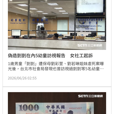
偽造剴剴在內5幼童訪視報告 女社工起訴
1歲男童「剴剴」遭保母劉彩萱、劉若琳姐妹虐死案曝
光後，台北市社會局發現也曾訪視過剴剴等5名幼童的
訪視員林人慈，涉嫌造假5名幼童的例行訪視報告，理
2026/06/26 02:55
由是她有在職進修，無法按月訪視。社會局因此向台北
地檢署告發，北檢偵辦後，認林女共3次偽造訪視劉彩
萱姐妹的報告，依偽造維書罪起訴。