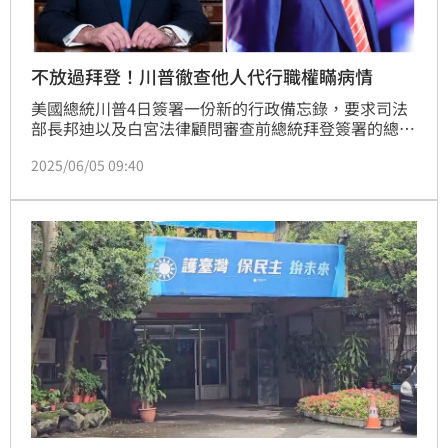
不放過拜登！川普徹查他人代行職權瞞病情
美國總統川普4日簽署一份新的行政備忘錄，要求司法
部長邦迪以及白宮法律顧問審查前總統拜登簽署的總統
行政作為。司法部長和白宮法律顧問需審查「使用自動
2025/06/05 09:40
簽名筆（autopen）的政策文件，包括赦免令、行政命
令、總統備忘錄，或其他總統政策決定。」兩名知情人
士向CNN透露，川普過去幾個星期以來，即虎視眈眈想
要針對拜登使用自動簽名筆的行為下手，川普還私下向
高層官員表示他認為這件事應該被調查。