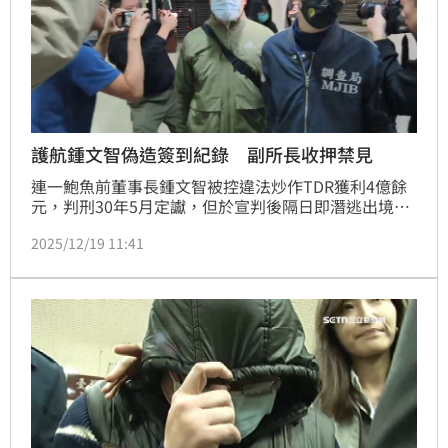
護航鍾文智偽造簽到紀錄 副所長收押禁見
連一鮑魚前董事長鍾文智被控違法炒作TDR獲利4億餘
元，判刑30年5月定讞，但於宣判後隔日即潛逃出境。
警方追查發現，福德街派處所副所長李俊良涉嫌護航鍾
2025/12/19 11:41
文智，替鍾文智偽造報到簽名，18日發動搜索傳喚，訊
後李俊良及鍾文智的帳房葉仲清皆被聲押禁見。台北地
方法院19日晚間召開聲押庭，裁准收押禁見。