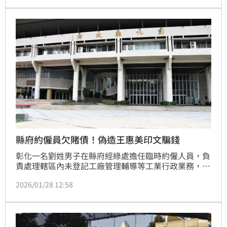
商品被確認並非本人簽名，疑似是有人盜用照片後自行
列印，再假冒偽造簽名，消息曝光後也讓不少收藏族群
相當震驚。
縣府約僱員欠賭債！偽造王惠美印文騙錢
彰化一名劉姓男子在縣府經綠處擔任臨時約僱人員，負
責處理轄區內未登記工廠管理輔導等工業行政業務，但
劉男因沉迷賭博，在外積欠龐大賭債，竟變造公文、偽
2026/01/28 12:58
造「縣長王惠美」印文，詐騙業者繳交輔導金中飽私
囊。事後業者察覺不對勁，劉男又變造彰化縣府的管理
金專戶查詢單，意圖掩蓋事實。法院審理依公務員利用
職務上機會詐取財物罪、詐欺取財罪等罪，各別判處2
年、4月、3月徒刑，應向公庫支付10萬元，緩刑2年、