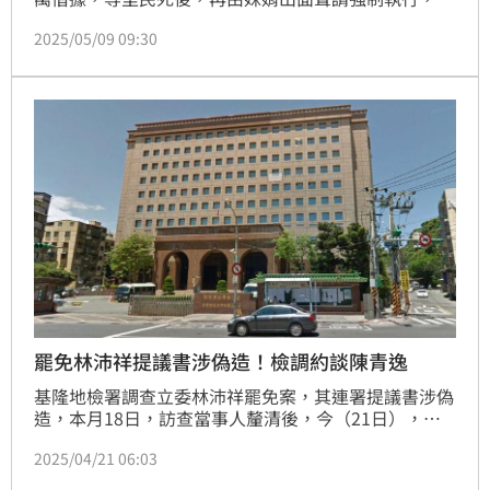
得他們家人差點流離失所。死者哥哥出面指控，前里長
2025/05/09 09:30
好心要死者把印章放里辦，可以幫忙領物資，卻疑似被
拿來利用偽造本票，要求親人還600萬，洪嘉仁及妹
妹、妹婿都被依偽造有價證券罪起訴；對此《三立新
聞》實際求證，洪嘉仁否認。
罷免林沛祥提議書涉偽造！檢調約談陳青逸
基隆地檢署調查立委林沛祥罷免案，其連署提議書涉偽
造，本月18日，訪查當事人釐清後，今（21日），基
隆地檢指揮基隆市調查站，以證人身分約領銜人陳青
2025/04/21 06:03
逸，陳於今天下午4時許，赴市調站說明案情。