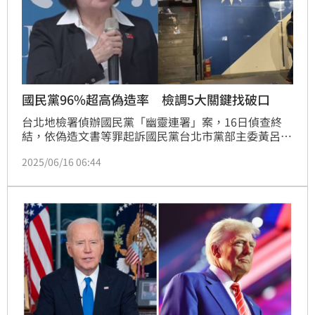
國民黨96%超高偽造率 檢調5大關鍵找破口
台北地檢署偵辦國民黨「幽靈連署」案，16日偵查終
結，依偽造文書等罪起訴國民黨台北市黨部主委黃呂錦
茹等5人，另18人緩起訴。而檢調追查發現，光是罷免
2025/06/16 06:44
民進黨立委吳沛憶的連署書，偽造率就高達96.2％，立
委吳思瑤的罷免連署書偽造率也有94.18%。檢調成功
破解，除了結合科學辦案及不眠不休比對，不少證人、
志工坦承犯案，讓犯罪事證更加鞏固。