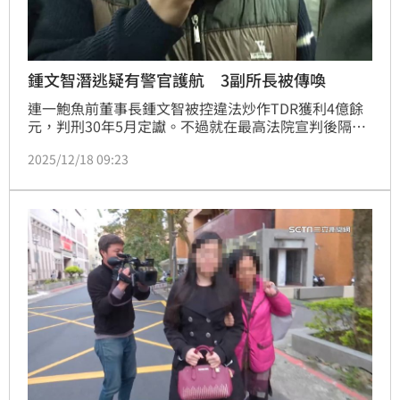
鍾文智潛逃疑有警官護航 3副所長被傳喚
連一鮑魚前董事長鍾文智被控違法炒作TDR獲利4億餘
元，判刑30年5月定讞。不過就在最高法院宣判後隔
日，鍾文智沒依規定到派出所報到，人間蒸發。檢警懷
2025/12/18 09:23
疑，恐有警官涉案護航，台北地檢署18日指揮調查局台
北市調查處、警政署政風室、台北市信義分局等單位，
兵分15路搜索，傳喚李姓副所長等4名被告及19名證人
到案說明，全案朝偽造文書等罪偵辦，訊後將移送北檢
複訊。