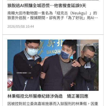
狼脫逃AI照釀全城恐慌…他害搜查延誤9天
南韓大田市動物園一隻名為「紐克古（Neukgu）」的
狼意外逃脫，搜捕期間，卻有男子「為了好玩」用AI生
成「狼出現在市區街頭」的仿真照，讓居民誤信，更誤
2026/05/08 10:44
導搜捕單位，引起社會恐慌，甚至延誤搜查行動長達9
天；事後狼順利尋獲，男子也因為他的行為，被依法送
辦，未來最高恐判5年有期徒刑。
林秉樞控北所醫療紀錄涉偽造 矯正署回應
因被控對前立委高嘉瑜施暴而入獄服刑的林秉樞，因重