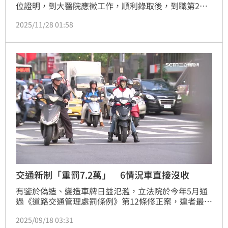
位證明，到大醫院應徵工作，順利錄取後，到職第2
天，張女就心虛向檢方自首，被依法送辦；法官考量，
2025/11/28 01:58
她符合自首要件，認罪且到職工作時間短暫，沒因無法
勝任工作造成他人生命、身體受有危害，因此，依法判
她緩刑2年，緩刑期間付保護管束，要提供40小時義務
勞務，沒收買來的假考試及格證書、學位證明，可上
訴。
交通新制「重罰7.2萬」 6情況車直接沒收
有鑒於偽造、變造車牌日益氾濫，立法院於今年5月通
過《道路交通管理處罰條例》第12條修正案，違者最高
可重罰新台幣7.2萬元。交通部原訂7月15日正式實施，
2025/09/18 03:31
但因修正罰鍰分類較多、還有多項規定及作業流程、均