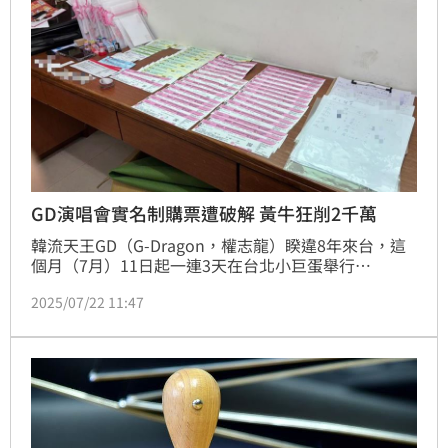
GD演唱會實名制購票遭破解 黃牛狂削2千萬
韓流天王GD（G-Dragon，權志龍）睽違8年來台，這
個月（7月）11日起一連3天在台北小巨蛋舉行
《Übermensch》世界巡迴演唱會，演唱會主辦方12、
2025/07/22 11:47
13日嚴格執行實名制認證，因此許多黃牛票都被取消入
場資格。但實名制購票仍被黃牛破解，刑事局偵查第一
大隊第三隊循線破獲這個利用偽造身分證破解實名制的
黃牛集團，逮獲柳姓男子（42歲）為首等4人，共查獲
上千張門票序號，初估不法獲利超過2千萬。