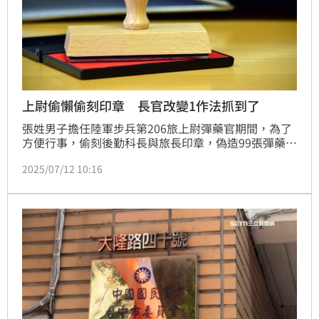
上尉偷懶偷刻印章 長官改變1作法抓到了
張姓男子擔任陸軍步兵第206旅上尉彈藥官期間，為了
方便行事，偷刻後勤科長與旅長印章，偽造99張彈藥異
動清單，但沒想到，科長印章遺失改用「簽名」批卷
2025/07/12 10:16
後，張男仍使用印章蓋章，偽造事件因此披露，新竹地
院依偽造文書罪將張男判刑。