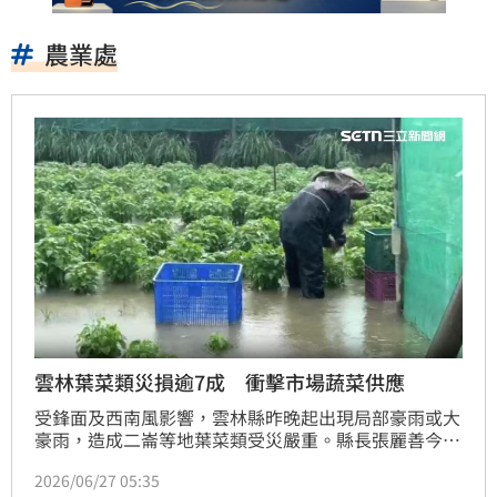
農業處
雲林葉菜類災損逾7成 衝擊市場蔬菜供應
受鋒面及西南風影響，雲林縣昨晚起出現局部豪雨或大
豪雨，造成二崙等地葉菜類受災嚴重。縣長張麗善今天
勘災後表示，損失逾7成，不僅影響菜農生計，恐衝擊
2026/06/27 05:35
後續市場蔬菜供應。