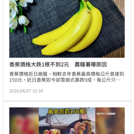
香蕉價格大跌1根不到2元 農糧署曝原因
香蕉價格近日崩盤，相較去年香蕉最高價每公斤曾達到
150元，近日香蕉如今卻雪崩式暴跌9成，每公斤只剩8
元，讓不少蕉農面臨「採收即賠錢」的困境。對此，農
2026/06/07 10:34
糧署長姚士源也做出回應。