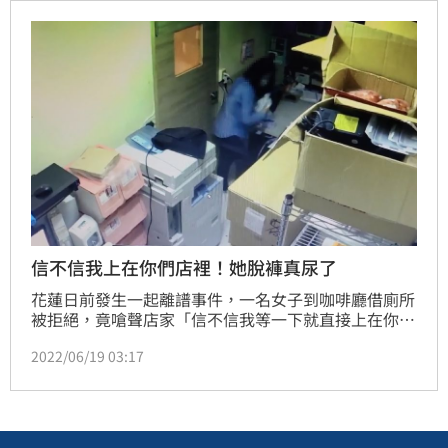
信不信我上在你們店裡！她脫褲真尿了
花蓮日前發生一起離譜事件，一名女子到咖啡廳借廁所
被拒絕，竟嗆聲店家「信不信我等一下就直接上在你們
店裡面」，接著就趁店家不注意，偷溜進去人家的辦公
2022/06/19 03:17
室，還當場在裡面脫褲小便，讓店員發現後相當傻眼；
更誇張的是，業者報警循線調查，竟查出該名女子為農
業處的公務員，脫序行徑令人傻眼，也將被主管機關追
究懲處。