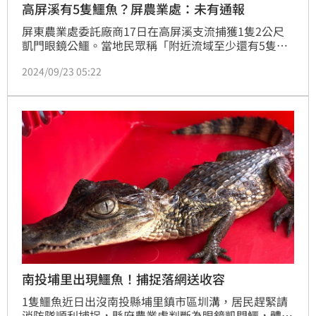
高屏溪有5隻鱷魚？屏農業處：未有通報
屏東農業處委託廠商17日在高屏溪支流捕獲1隻2公尺
凱門眼鏡公鱷。當地民眾稱「附近流域至少還有5隻沒
抓到」說法，對此，農業處今（23）日表示，17日捕
2024/09/23 05:22
獲後未再接獲通報。
南投埔里出現鱷魚！捕捉落網送收容
1隻鱷魚近日出沒南投縣埔里鎮市區圳溝，居民趕緊請
消防隊順利捕捉，縣府農業處判斷為眼鏡凱門鱷，體長