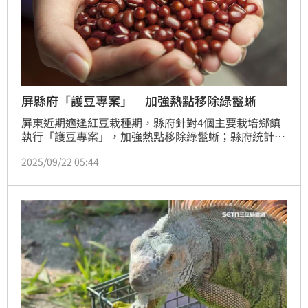
屏縣府「護豆專案」 加強熱點移除綠鬣蜥
屏東近期適逢紅豆栽種期，縣府針對4個主要栽培鄉鎮
執行「護豆專案」，加強熱點移除綠鬣蜥；縣府統計今
年迄今，已移除逾8萬隻綠鬣蜥，盼透專案降低農民損
2025/09/22 05:44
失風險。