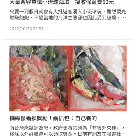
大量遊客重傷小琉球海域 擬收保育費60元
只要一到假日就會有大批遊客湧入小琉球玩，雖然觀光
財賺飽飽，不過當地的海洋生態卻也因此受到破壞，活
珊瑚數量銳減。學者研擬在潮間帶景點收費，每人60
2022/10/26 03:57
元，預計明年初政策有機會開始實施。
捕綠鬣蜥換獎勵！網抓包：自己養的
南台灣綠鬣蜥為患，政府更將其列為「有害外來種」，
移除以外群體還可以領取獎金。日前有網友在臉書社團