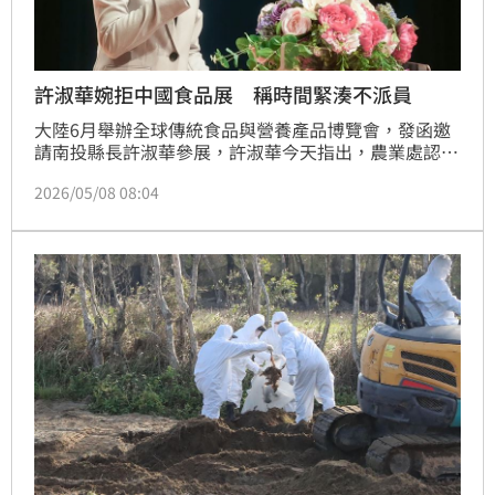
許淑華婉拒中國食品展 稱時間緊湊不派員
大陸6月舉辦全球傳統食品與營養產品博覽會，發函邀
請南投縣長許淑華參展，許淑華今天指出，農業處認為
時間太緊湊直接拒絕，縣府不會參展，不過仍歡迎各單
2026/05/08 08:04
位邀請推廣南投農產品。