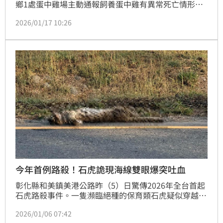
鄉1處蛋中雞場主動通報飼養蛋中雞有異常死亡情形，
隨即依標準作業程序啟動防疫機制，迅速派員前往該場
2026/01/17 10:26
進行移動管制、對場區及周邊進行噴灑消毒作業，並採
集檢體送農業部獸醫研究所檢驗，於15日經研究所確認
感染H5N1亞型高病原禽流感病毒，動防所16日執行撲
殺作業，現場撲殺8640隻蛋中雞。
今年首例路殺！石虎詭現海線雙眼爆突吐血
彰化縣和美鎮美港公路昨（5）日驚傳2026年全台首起
石虎路殺事件。一隻瀕臨絕種的保育類石虎疑似穿越馬
路時遭車輛高速撞擊，當場吐血慘死。縣議員賴清美獲
2026/01/06 07:42
報到場確認後，除了痛心外，也對原本棲息於山區的物