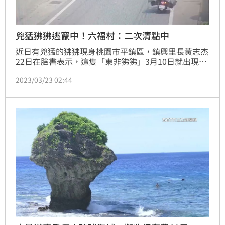
兇猛狒狒逃竄中！六福村：二次清點中
近日有兇猛的狒狒現身桃園市平鎮區，鎮興里長黃志杰
22日在臉書表示，這隻「東非狒狒」3月10日就出現在
路上行走，與守望相助隊進行2次圍捕，都讓狒狒逃出
2023/03/23 02:44
天羅地網，一度傳出東非狒狒是從六福村逃出，但園方
清點後否認自家逃出。對此，新竹縣府農業處以及林務
局也表示，今（23）日下午前往六福村稽查是否有疏
失，以及飼養環境有無設施毀損。現在最新消息傳出，
為保險起見，六福村正在進行二次清點。