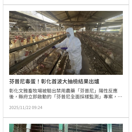
種竟罕見現蹤海線平原感到憂心與不解，目前已通報相
關單位將遺體送驗，以釐清其遷徙原因。
芬普尼毒蛋！彰化首波大抽檢結果出爐
彰化文雅畜牧場被驗出禁用農藥「芬普尼」陽性反應
後，縣府立即啟動的「芬普尼全面採樣監測」專案，首
波檢驗結果於今（22日）曝光，為食安打下一劑強心
2025/11/22 09:24
針！