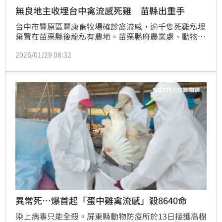
無良地主收埋台中禽流感死雞 苗縣出重手
台中市豐原區豐康畜牧場確診禽流感，逾千隻死雞私埋
棄置在苗栗縣後龍私有農地。苗栗縣府農業處、動物保
護防疫所今（29）日下午會同警方到場開挖確認，將對
2026/01/29 08:32
嚴姓地主重罰新台幣100萬元，依廢清法函送偵辦。
異常死…爆首起「蛋中雞禽流感」殺8640命
染上病毒只能全殺。屏東縣動物防疫所於13日接獲高樹