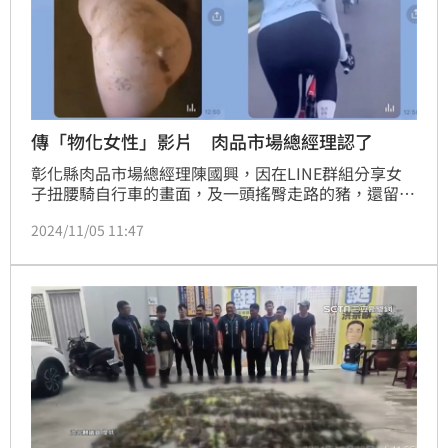
傳「物化女性」影片 肉品市場總經理認了
彰化縣肉品市場總經理陳國興，因在LINE群組分享女
子扭腰騎自行車的畫面，及一頭搖臀走路的豬，還留言
寫下「後臀飽滿，品質佳」，民進黨籍議員許書維今
2024/11/05 11:47
（5）日質詢時表示，陳國興此舉有物化女性之嫌，要
求縣府查明懲處。對此，陳國興坦承曾傳影片，但絕無
物化女性本意，深感抱歉。