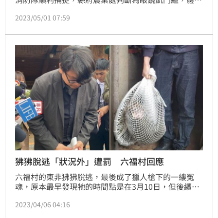
約40公分，且不是去年在茭白筍田出沒的1大、1小鱷
2023/05/01 07:59
魚，後續交動物收容單位。
狒狒脫逃「狀況外」遭罰 六福村回應
六福村的東非狒狒脫逃，最後成了獵人槍下的一縷冤
魂，原本最早發現牠的時間點是在3月10日，但後續又
有關西鎮民爆料早在3月3日就已經看見狒狒在鎮上逛大
2023/04/06 04:16
街，雖然通報但卻沒有捕抓到，可見六福村的狒狒早就
已經脫逃。農業處今（6日）認定六福村違反野生動物