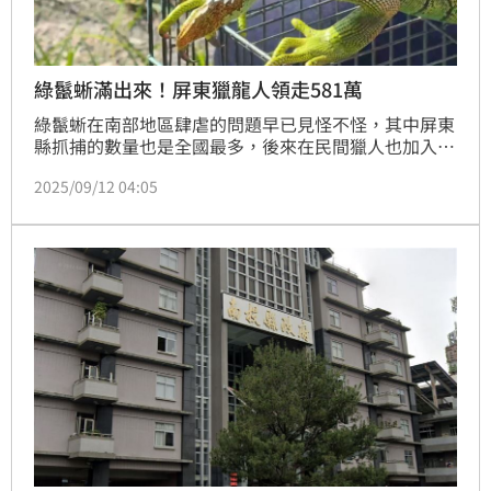
綠鬣蜥滿出來！屏東獵龍人領走581萬
綠鬣蜥在南部地區肆虐的問題早已見怪不怪，其中屏東
縣抓捕的數量也是全國最多，後來在民間獵人也加入抓
捕行列後，數量更是逐年贈多，根據農業處相關統計，
2025/09/12 04:05
光是從今年的1月到8月起就已捕捉到7.4萬隻，其中5萬
隻由民間獵人移除，並領走的581萬元農會超市禮券，
初估直到今年底將會有11萬隻被移除，數量將是去年的
2.5倍多。