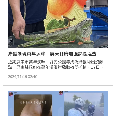
綠鬣蜥現萬年溪畔 屏東縣府加強熱區巡查
近期屏東市萬年溪畔、縣民公園等成為綠鬣蜥出沒熱
點，屏東縣政府在萬年溪沿岸啟動夜間抓捕，17日、
18日捕獲43隻，將持續加強巡查熱區。
2024/11/19 02:40