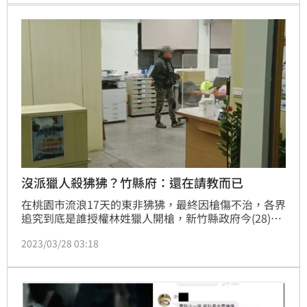
保育法，開罰5萬元，六福村也做出回應。
沒派獵人殺狒狒？竹縣府：還在請教而已
在桃園市流浪17天的東非狒狒，最終因槍傷不治，各界
追究到底是誰授權林姓獵人開槍，新竹縣政府今(28)日
上午開記者會澄清，並未指派獵人到場，同時出示
2023/03/28 03:18
LINE訊息紀錄證明，昨日上午聯繫林男時，林男已在
圍捕狒狒現場，副縣長陳見賢更強調「新竹縣政府絕對
沒有派林姓獵人過去，甚至開槍打死狒狒」。(賴俊佑)