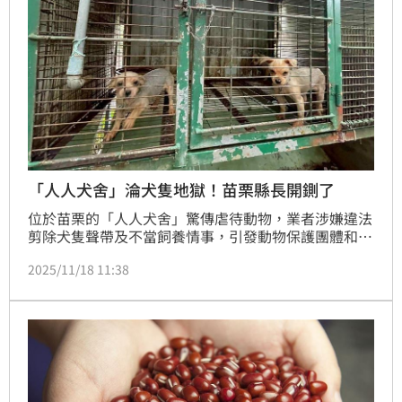
「人人犬舍」淪犬隻地獄！苗栗縣長開鍘了
位於苗栗的「人人犬舍」驚傳虐待動物，業者涉嫌違法
剪除犬隻聲帶及不當飼養情事，引發動物保護團體和藝
人米可白發文撻伐，苗栗縣政府派員前往調查後，發現
2025/11/18 11:38
犬舍內共有290隻品種犬，其中超過9成犬隻的聲帶報
剪除，且業者違規使用高齡患病母犬進行繁，未符合規
定共計46籠。對此縣長鍾東錦不僅對犬舍業主進行重
罰、廢止營業執照，並依政風處調查結果，今（18）日
宣佈相關人員職務調整及懲處命令，將動物保護防役所
長張俊義拔官