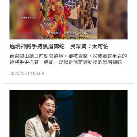
遶境神將手持黑眉錦蛇 民眾驚：太可怕
台東關山鎮日前廟會遶境，卻被直擊，扮成毒蛇星君的
神將手中抓著一條蛇，疑似是保育類動物的黑眉錦蛇，
農業處表示，最高可處5年以下徒刑，併科100萬元以
2026/05/14 08:09
下罰金。