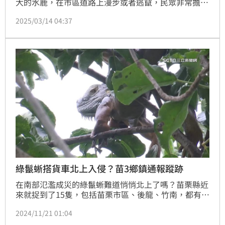
大的水鹿，在市區道路上漫步或者逃竄，民眾非常擔
心，要是開車騎車不小心撞上會引發危險，當地人水鹿
2025/03/14 04:37
說應該是從附近的八卦山上跑下來的，但在市區是第一
次看到，懷疑是山上食物不夠，引發的改變。
綠鬣蜥搭貨車北上入侵？苗3鄉鎮通報蹤跡
在南部氾濫成災的綠鬣蜥難道悄悄北上了嗎？苗栗縣近
來就捉到了15隻，包括苗栗市區、後龍、竹南，都有綠
鬣蜥的蹤跡，農業處也接獲農民通報，說有其中2隻來
2024/11/21 01:04
自通霄，還是搭乘南部的貨車來的。