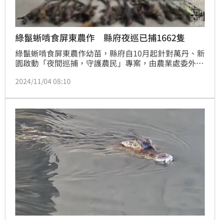
綠鬣蜥啃食屏東農作 縣府夜巡已捕1662隻
綠鬣蜥啃食屏東農作幼苗，縣府自10月起針對萬丹、新
園啟動「夜間巡捕，守護農民」專案，由農業處委外專
業廠商，針對縣民反映地區夜間巡查捕捉綠鬣蜥，已捕
2024/11/04 08:10
獲1662隻。