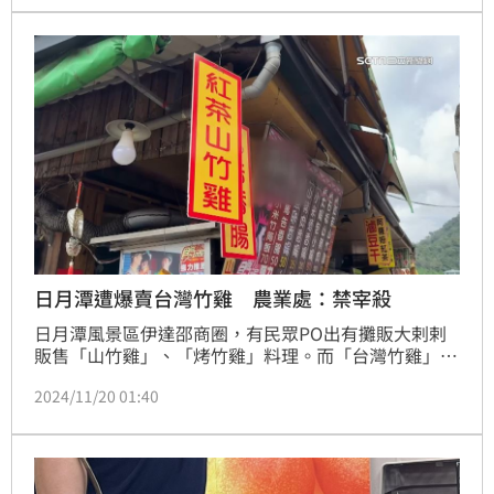
日月潭遭爆賣台灣竹雞 農業處：禁宰殺
日月潭風景區伊達邵商圈，有民眾PO出有攤販大剌剌
販售「山竹雞」、「烤竹雞」料理。而「台灣竹雞」是
台灣特有種，會發出「雞狗乖」的叫聲，現在竟淪為山
2024/11/20 01:40
產野味。對此生態保育專家李璟泓表示，雖然標榜竹
雞，不過大多都是養殖的香檳雞，也就是鵪鶉；另外農
業處表示，如果為飼養竹雞，並無《野保法》的問題，
不過針對上游供貨來源將繼續釐清。