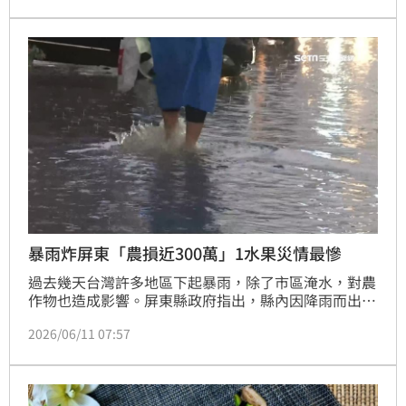
暴雨炸屏東「農損近300萬」1水果災情最慘
過去幾天台灣許多地區下起暴雨，除了市區淹水，對農
作物也造成影響。屏東縣政府指出，縣內因降雨而出現
較大農損，金額累計接近300萬元，其中以西瓜損失73
2026/06/11 07:57
萬7000元最多九如、鹽埔、長治均有災情。目前縣府
已提報農業部辦理現金救助公告作業，以確保農民權
益。