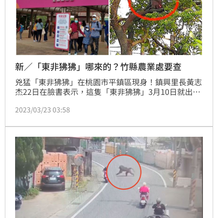
新／「東非狒狒」哪來的？竹縣農業處要查
兇猛「東非狒狒」在桃園市平鎮區現身！鎮興里長黃志
杰22日在臉書表示，這隻「東非狒狒」3月10日就出現
在路上行走，與守望相助隊進行2次圍捕，都讓狒狒逃
2023/03/23 03:58
出天羅地網，一度傳出東非狒狒是從六福村逃出，但園
方清點後否認自家逃出。對此，新竹縣府農業處以及林
務局將於今（23日）下午前往六福村稽查，是否有疏
失，以及飼養環境有無設施毀損。