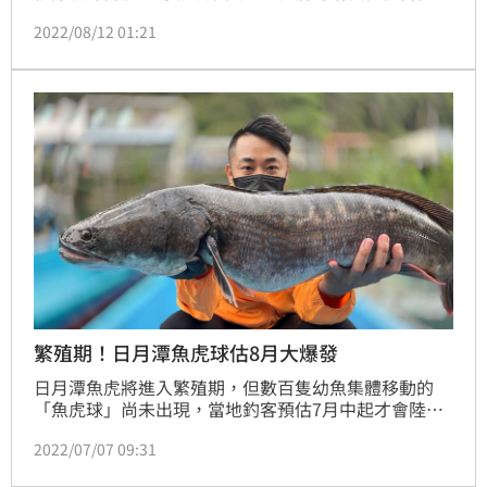
《爆料公社二社》中發文，表示移除綠鬣蜥到消防局繳
2022/08/12 01:21
交時，卻被全程錄影，讓他十分不開心！
繁殖期！日月潭魚虎球估8月大爆發
日月潭魚虎將進入繁殖期，但數百隻幼魚集體移動的
「魚虎球」尚未出現，當地釣客預估7月中起才會陸續
現身、8月起大爆發，「現在沒發現，很正常」，防治
2022/07/07 09:31
移除不能鬆懈。