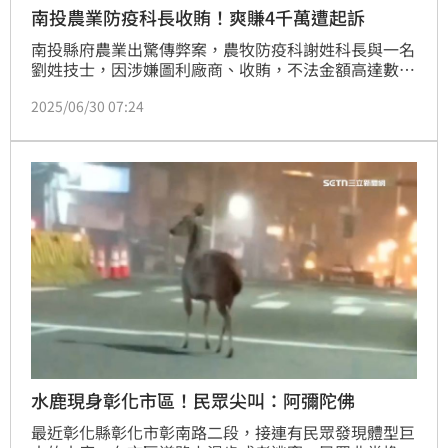
南投農業防疫科長收賄！爽賺4千萬遭起訴
南投縣府農業出驚傳弊案，農牧防疫科謝姓科長與一名
劉姓技士，因涉嫌圖利廠商、收賄，不法金額高達數千
萬元，今（30）日檢方偵查終結將2人起訴，其中謝姓
2025/06/30 07:24
科長已遭法院羈押禁見，至於劉姓技士則被依9萬元交
保。
水鹿現身彰化市區！民眾尖叫：阿彌陀佛
最近彰化縣彰化市彰南路二段，接連有民眾發現體型巨