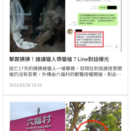
擊斃狒狒！誰讓獵人帶獵槍？Line對話曝光
逃亡17天的狒狒被獵人一槍擊斃，但現在到底誰授意開
槍仍沒有答案，外傳由六福村的獸醫授權開槍，對此六
福村回應表示「偵查中調查不公開」。新竹縣政府今
2023/03/28 10:35
（28日）一早也召開記者會澄清林姓獵人並非他們派
去，並公布當時的Line對話，還原當時的情形。