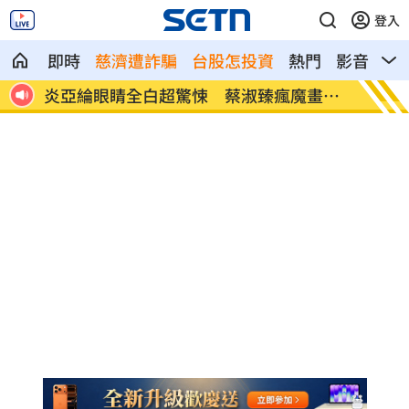
登入
即時
慈濟遭詐騙
台股怎投資
熱門
影音
熱
畫面
林萱瑜一拍八點檔就是7年 鬆口未來動向
楊銘威
出