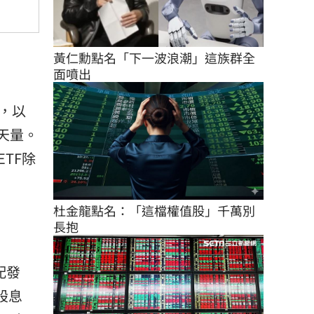
黃仁勳點名「下一波浪潮」這族群全
面噴出
點，以
人天量。
TF除
杜金龍點名：「這檔權值股」千萬別
長抱
配發
股息