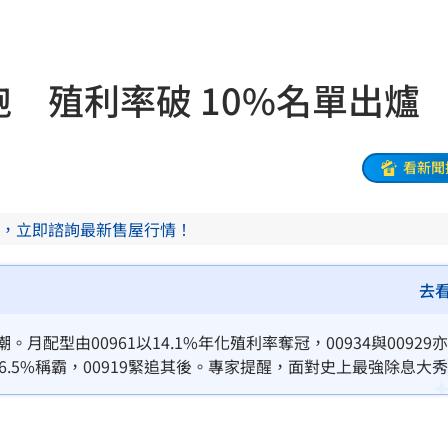
有名
21:50
主委
21:44
跑 殖利率破 10%名單出爐
00
21:42
落
21:39
看新聞
蛋
21:38
，立即諮詢最新售屋行情！
登場
21:36
21:31
去
補
21:31
月配型由00961以14.1%年化殖利率奪冠，00934與00929
16.5%稱霸，00919緊追其後。專家提醒，面對史上最強除息大
證婚
21:30
能力與產業趨勢，確保能真正賺到股息而非賠掉價差，在多頭行
鼻酸
21:30