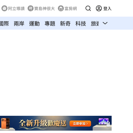
阿立導讀
寶島神很大
富房網
登入
國際
兩岸
運動
專題
新奇
科技
旅遊
汽車
寵物