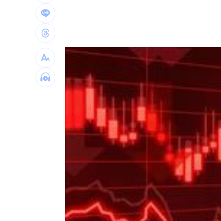
布雷克6局0失分 陳傑憲猛打率統一退
交往3個月閃婚 姜厚任女友前夫身分曝
U17男排世界賽移地訓練 主委加碼加菜
律師+假慈濟青年吸金10億 豪宅飄鮑魚
台灣彩券開獎直播中
20:31
LIVE三立+24小時直播
15:27
三立iNEWS新聞台線上直播
18:00
商場戰國來臨 台中「頂奢大道」逐漸
台彩父親節推新刮刮樂千萬頭獎超「爸
「拍片人的多重宇宙」職涯論壇9/12登