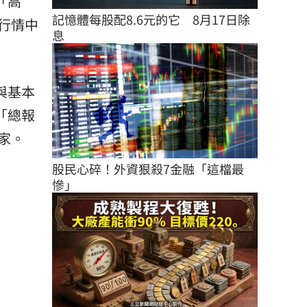
「高
記憶體每股配8.6元的它　8月17日除
行情中
息
與基本
「總報
家。
股民心碎！外資狠殺7金融「這檔最
慘」