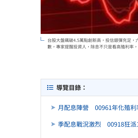
8國球員齊聚高雄 Formosa 7s掀足球
理想混蛋號召粉絲跨海追星吃美食！
18:
台股大盤飆破4.5萬點創新高，投信銀彈充足，
數，專家提醒投資人，除息不只是看高殖利率，更
導覽目錄：
月配息陣營 00961年化殖利
季配息戰況激烈 00918狂派1