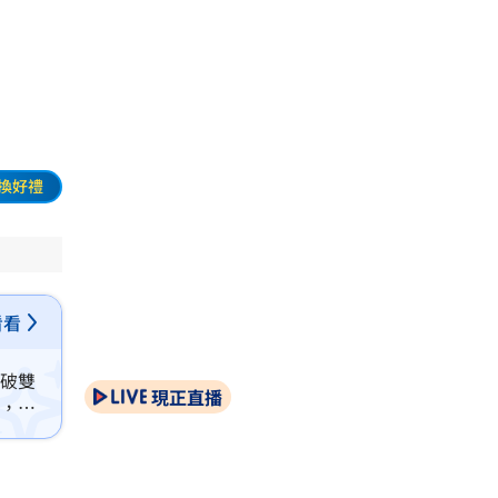
換好禮
看看
亦破雙
現正直播
秀，投
情中