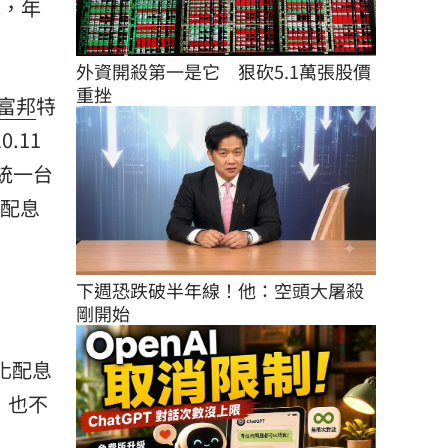
元，年
外資開殺第一是它　狠砍5.1萬張股價
重挫
富邦
特
.11
；統一台
）配息
下週恐跌破半年線！他：空頭大屠殺
剛開始
化配息
）也不