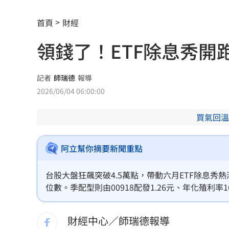
父親節最雷禮物 「茶具、領帶」榜上
首頁
財經
魏平政太樂觀 爆王惠美未允諾接競總
領錢了！ETF除息秀開
川普喊戰爭快結束 美股漲、台指期衝450
拖吊車「沒綁好」！ 百萬休旅重摔滑
記者
師瑞德
報導
2026/06/04 06:00:00
燈桿「孵蛋」路口影像直播紅鳩輪流護
買氣回溫
減碳行動開跑！台新新光金控淨零論壇
合體沈伯洋 「過來人」陳時中送3叮嚀
阿立幫你摘要新聞重點
兆基債務風暴！前董座李建成遭當庭逮
台股大盤狂飆突破4.5萬點，帶動六月ETF除息秀熱潮。
位數。季配型則由00918配發1.26元、年化殖利率
小刀婚姻告終 昔砸百萬辦婚禮找連戰
資人挑選標的時不應只看高殖利率，更應重視填息
實現總報酬獲利。
手上只剩24元！獨居嬤不動存款原因惹
財經中心／師瑞德報導