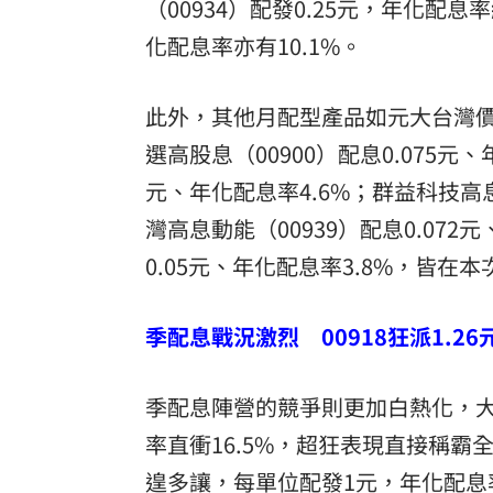
（00934）配發0.25元，年化配息率
化配息率亦有10.1%。
此外，其他月配型產品如元大台灣價值高
選高股息（00900）配息0.075元、
元、年化配息率4.6%；群益科技高息
灣高息動能（00939）配息0.072
0.05元、年化配息率3.8%，皆在
季配息戰況激烈 00918狂派1.26
季配息陣營的競爭則更加白熱化，大華
率直衝16.5%，超狂表現直接稱霸
遑多讓，每單位配發1元，年化配息率