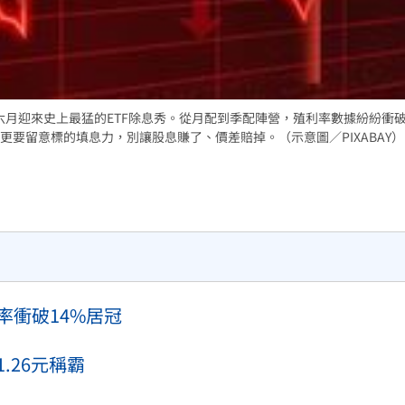
熱潮
10:00
15
六月迎來史上最猛的ETF除息秀。從月配到季配陣營，殖利率數據紛紛衝
要留意標的填息力，別讓股息賺了、價差賠掉。（示意圖／PIXABAY）
率衝破14%居冠
.26元稱霸