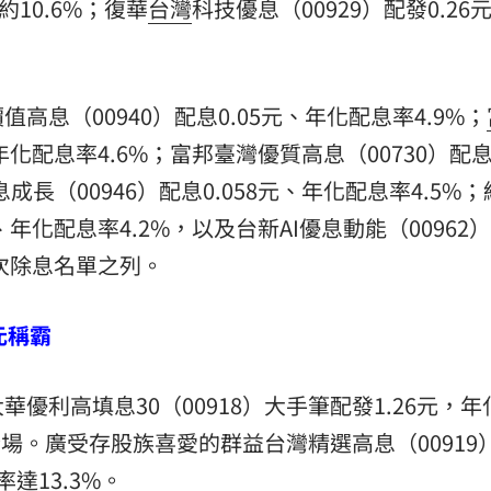
約10.6%；復華
台灣
科技優息（00929）配發0.26
息（00940）配息0.05元、年化配息率4.9%；
年化配息率4.6%；富邦臺灣優質高息（00730）配息0
成長（00946）配息0.058元、年化配息率4.5%
元、年化配息率4.2%，以及台新AI優息動能（00962
本次除息名單之列。
元稱霸
優利高填息30（00918）大手筆配發1.26元，年
全場。廣受存股族喜愛的群益台灣精選高息（00919
達13.3%。