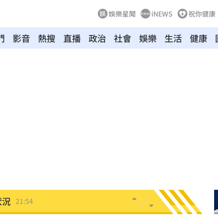
娛樂星聞
iNEWS
祝你健康
門
影音
熱搜
直播
政治
社會
娛樂
生活
健康
天
22:09
競爭
22:06
電
21:58
上場
21:54
狀況
21:54