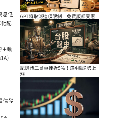
高息低
GPT將取消這項限制　免費版都受惠
年化配
的主動
1A）
記憶體二哥重挫近5%！這4檔逆勢上
漲
投信發