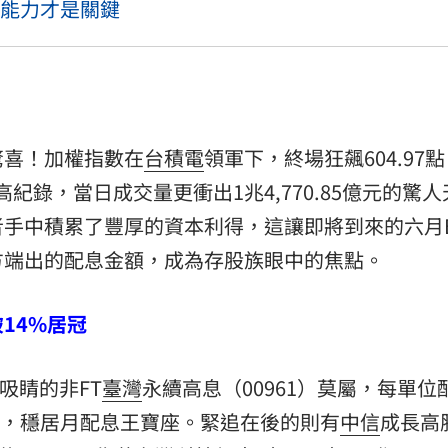
能力才是關鍵
驚喜！加權指數在
台積電
領軍下，終場狂飆604.97
新高紀錄，當日成交量更衝出1兆4,770.85億元的驚
手中積累了豐厚的資本利得，這讓即將到來的六月E
方端出的配息金額，成為存股族眼中的焦點。
14%居冠
吸睛的非FT
臺灣
永續高息（00961）莫屬，每單位
.1%，穩居月配息王寶座。緊追在後的則有
中信
成長高