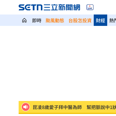
即時
颱風動態
台股怎投資
財經
熱
白海豚「海警範圍擴大」 這地恐豪雨炸2
桃猿洋將2投2打爭一軍 艾菩樂認良性
華邦電法說會後 新目標價出爐
22:00
高雄轎車暴衝連3撞！波及13車600戶停
陳晨威失誤釀失分 教頭透露其實抱病
昆凌8歲愛子拜中醫為師 幫把脈說中1