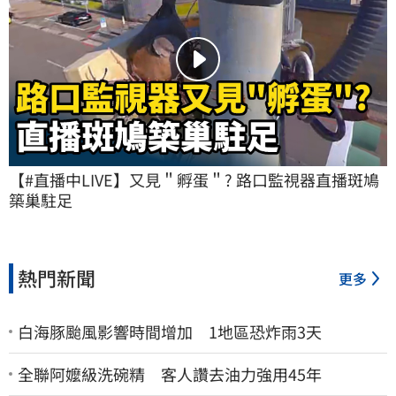
【#直播中LIVE】又見＂孵蛋＂? 路口監視器直播斑鳩
築巢駐足
熱門新聞
更多
白海豚颱風影響時間增加 1地區恐炸雨3天
全聯阿嬤級洗碗精 客人讚去油力強用45年