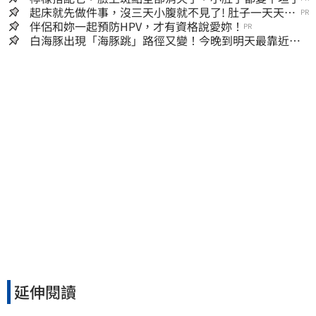
起床就先做件事，沒三天小腹就不見了! 肚子一天天變
PR
小！
伴侶和妳一起預防HPV，才有資格說愛妳！
PR
白海豚出現「海豚跳」路徑又變！今晚到明天最靠近
風雨搖滾區曝光
延伸閱讀