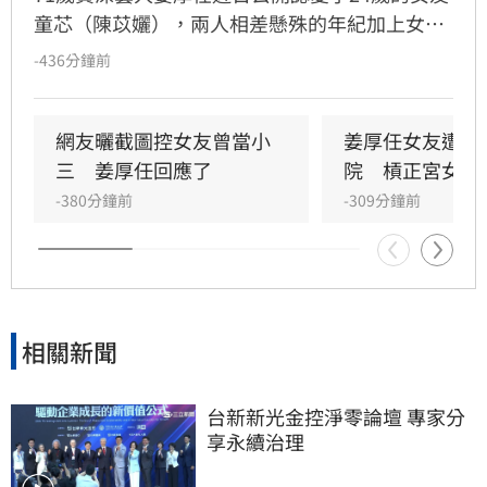
童芯（陳苡孋），兩人相差懸殊的年紀加上女方
輝煌的學經歷，引發外界熱烈討論。針對網友質
-436分鐘前
疑女方學歷造假及提醒他恐遭「騙財騙色」，姜
厚任深夜發文大方護愛，不僅幽默自嘲「是我佔
便宜吧」，更強調自己完全信任女友。童芯曾透
網友曬截圖控女友曾當小
姜厚任女友遭控
露兩人緣分始於童年，她小學時便視姜厚任為偶
三　姜厚任回應了
院　槓正宮女兒
像，多年後重逢擦出愛火。林宜君
-380分鐘前
-309分鐘前
相關新聞
台新新光金控淨零論壇 專家分
享永續治理