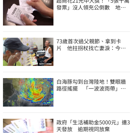
超商花21元中大獎！「5張千萬
發票」沒人領充公倒數 地點
明細一次看
73歲首次過父親節、拿到卡
片 他拄拐杖找亡妻淚：今天
好多人來幫我慶祝
白海豚勾到台灣陸地！雙眼牆
路徑搖擺 「一波波雨帶」開
炸北部時程曝
政府「生活補助金5000元」連3
天發放 逾期視同放棄