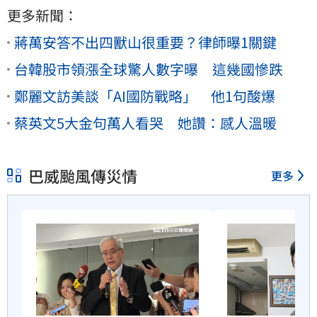
更多新聞：
蔣萬安答不出四獸山很重要？律師曝1關鍵
台韓股市領漲全球驚人數字曝 這幾國慘跌
鄭麗文訪美談「AI國防戰略」 他1句酸爆
蔡英文5大金句萬人看哭 她讚：感人溫暖
巴威颱風傳災情
更多