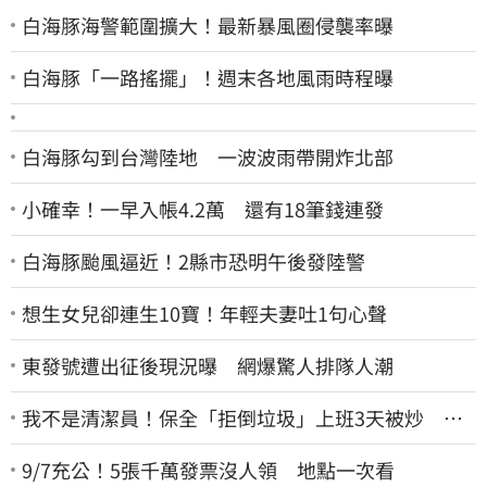
白海豚海警範圍擴大！最新暴風圈侵襲率曝
白海豚「一路搖擺」！週末各地風雨時程曝
白海豚勾到台灣陸地 一波波雨帶開炸北部
小確幸！一早入帳4.2萬 還有18筆錢連發
白海豚颱風逼近！2縣市恐明午後發陸警
想生女兒卻連生10寶！年輕夫妻吐1句心聲
東發號遭出征後現況曝 網爆驚人排隊人潮
我不是清潔員！保全「拒倒垃圾」上班3天被炒 找
法院討公道結果出爐
9/7充公！5張千萬發票沒人領 地點一次看