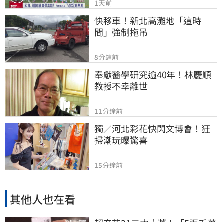
1天前
快移車！新北高灘地「這時
間」強制拖吊
8分鐘前
奉獻醫學研究逾40年！林慶順
教授不幸離世
11分鐘前
獨／河北彩花快閃文博會！狂
掃潮玩曝驚喜
15分鐘前
其他人也在看