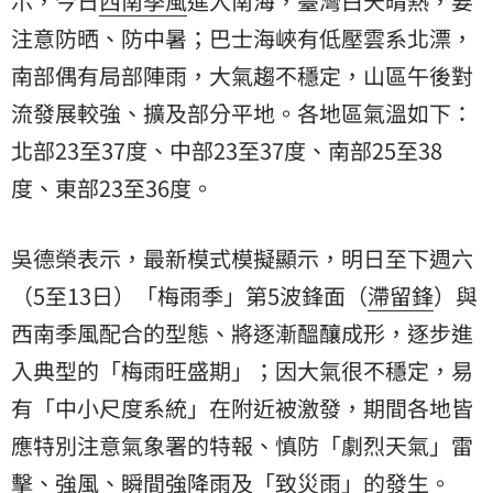
示，今日
西南季風
進入南海，臺灣白天晴熱，要
注意防晒、防中暑；巴士海峽有低壓雲系北漂，
南部偶有局部陣雨，大氣趨不穩定，山區午後對
流發展較強、擴及部分平地。各地區氣溫如下：
北部23至37度、中部23至37度、南部25至38
度、東部23至36度。
吳德榮表示，最新模式模擬顯示，明日至下週六
（5至13日）「梅雨季」第5波鋒面（
滯留鋒
）與
西南季風配合的型態、將逐漸醞釀成形，逐步進
入典型的「梅雨旺盛期」；因大氣很不穩定，易
有「中小尺度系統」在附近被激發，期間各地皆
應特別注意氣象署的特報、慎防「劇烈天氣」雷
擊、強風、瞬間強降雨及「致災雨」的發生。