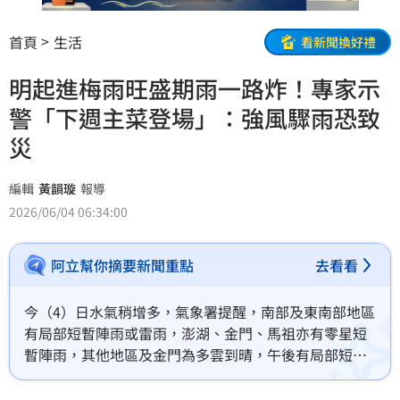
首頁
生活
看新聞換好禮
明起進梅雨旺盛期雨一路炸！專家示
警「下週主菜登場」：強風驟雨恐致
災
編輯
黃韻璇
報導
2026/06/04 06:34:00
阿立幫你摘要新聞重點
去看看
今（4）日水氣稍增多，氣象署提醒，南部及東南部地區
有局部短暫陣雨或雷雨，澎湖、金門、馬祖亦有零星短
暫陣雨，其他地區及金門為多雲到晴，午後有局部短暫
雷陣雨，中部以北地區並有局部短延時大雨發生的機
率，清晨至上午中部地區亦有零星短暫陣雨。此外，氣