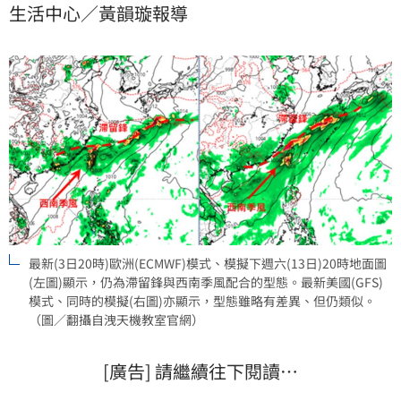
生活中心／黃韻璇報導
象專家吳德榮表示，明起進入梅雨旺盛期，雨恐一路
下，至少延續至下週六（13日）；氣象專家林得恩則提
醒，下週需注意持續性的強風驟雨現象，以及可能肇致
的水患災情。
最新(3日20時)歐洲(ECMWF)模式、模擬下週六(13日)20時地面圖
(左圖)顯示，仍為滯留鋒與西南季風配合的型態。最新美國(GFS)
模式、同時的模擬(右圖)亦顯示，型態雖略有差異、但仍類似。
（圖／翻攝自洩天機教室官網）
[廣告] 請繼續往下閱讀…