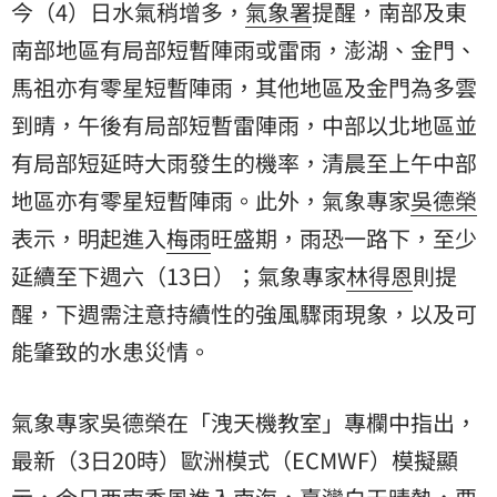
今（4）日水氣稍增多，
氣象署
提醒，南部及東
南部地區有局部短暫陣雨或雷雨，澎湖、金門、
馬祖亦有零星短暫陣雨，其他地區及金門為多雲
到晴，午後有局部短暫雷陣雨，中部以北地區並
有局部短延時大雨發生的機率，清晨至上午中部
地區亦有零星短暫陣雨。此外，氣象專家
吳德榮
表示，明起進入
梅雨
旺盛期，雨恐一路下，至少
延續至下週六（13日）；氣象專家
林得恩
則提
醒，下週需注意持續性的強風驟雨現象，以及可
能肇致的水患災情。
氣象專家吳德榮在「洩天機教室」專欄中指出，
最新（3日20時）歐洲模式（ECMWF）模擬顯