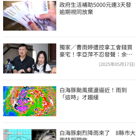
政府生活補助5000元連3天發 
逾期視同放棄
獨家／曹雨婷遭控拿工會錢買
豪宅！李亞萍不忍發聲：余天
管工會都貼錢
(2025年05月17日)
白海豚颱風擺盪逼近！雨到
「這時」才趨緩
白海豚劇烈降雨來了　8縣市大
雨特報開炸