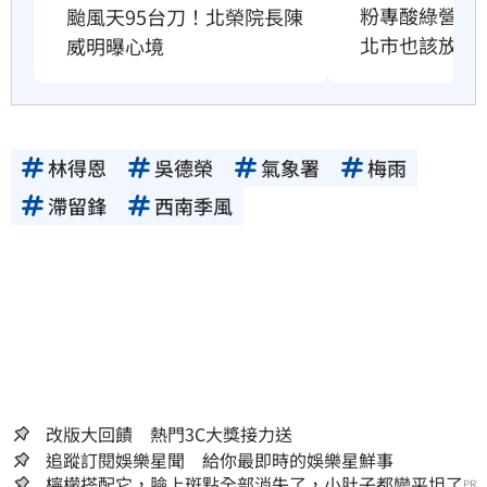
粉專酸綠營颱
颱風天95台刀！北榮院長陳
北市也該放4
威明曝心境
林得恩
吳德榮
氣象署
梅雨
滯留鋒
西南季風
改版大回饋 熱門3C大獎接力送
追蹤訂閱娛樂星聞 給你最即時的娛樂星鮮事
檸檬搭配它，臉上斑點全部消失了，小肚子都變平坦了
PR