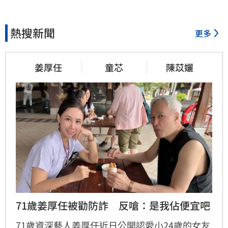
熱搜新聞
更多
姜厚任
童芯
陳苡孋
71歲姜厚任被勸防詐　反嗆：是我佔便宜吧
71歲資深藝人姜厚任近日公開認愛小24歲的女友