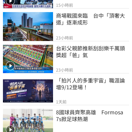
15小時前
商場戰國來臨　台中「頂奢大
道」逐漸成形
23小時前
台彩父親節推新刮刮樂千萬頭
獎超「爸」氣
23小時前
「拍片人的多重宇宙」職涯論
壇9/12登場！
1天前
8國球員齊聚高雄　Formosa 
7s掀足球熱潮