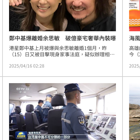
鄭中基爆離婚余思敏 破億豪宅奢華內裝曝
海
港星鄭中基上月被爆與余思敏離婚1個月，昨
高雄
（15）日又被目擊現身家事法庭，疑似辦理相關
今（
手續；對此，鄭中基雖未正面回應，不過也反問
所矚
2025/04/16 02:28
2025
「你們（記者）怎麼知道？閉門審訊的怎麼會收
入一
到消息」，言語之間疑似透露端倪。而兩人結婚
開幕
14年來，陸續住過2間億級豪宅，奢華內裝也曝
彩舞
光。
潮景
新濱
洋廚