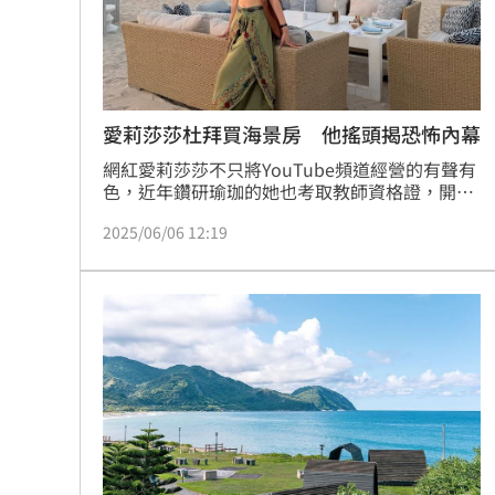
愛莉莎莎杜拜買海景房 他搖頭揭恐怖內幕
網紅愛莉莎莎不只將YouTube頻道經營的有聲有
色，近年鑽研瑜珈的她也考取教師資格證，開賣
線上課程大賺一筆。日前，愛莉莎莎開心在社群
2025/06/06 12:19
中宣布在杜拜置產的好消息，瞬間引起大家關
注，不過有一位住在杜拜10年網友卻直指：「當
地人根本不敢買」，同時說明理由。