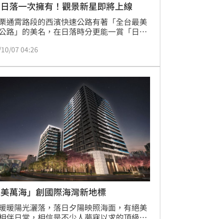
景日落一次擁有！觀景新星即將上線
栗通霄路段的西濱快速公路有著「全台最美
公路」的美名，在日落時分更能一賞「日落
」的動人景緻，而今年設立的「日落大道休
/10/07 04:26
區」將在10月底完工，讓民眾站在觀景台好
覽有著「西部太麻里」之稱的美麗公路風
兆美萬海」創國際海灣新地標
暖暖陽光灑落，落日夕陽映照海面，有絕美
相伴日常，相信是不少人夢寐以求的頂級生