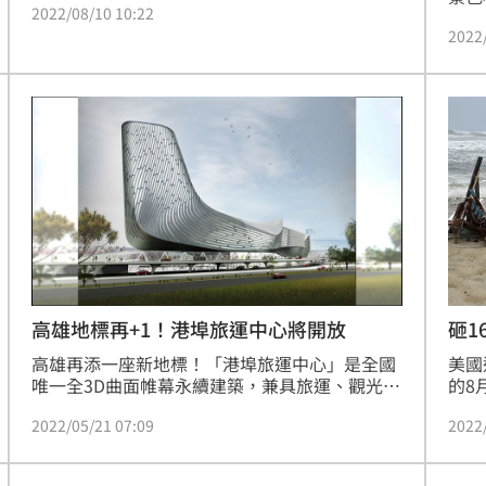
2022/08/10 10:22
房子在阿里法拍上架，起拍價558萬元，但最終
活體
2022
因無人競價而流拍。2019年3月時，該房源的估
景第
價是1,175萬元。(許雅惠)
河、
多元
崙站
品質
高雄地標再+1！港埠旅運中心將開放
砸1
高雄再添一座新地標！「港埠旅運中心」是全國
美國
唯一全3D曲面帷幕永續建築，兼具旅運、觀光、
的8
餐飲及千坪免稅商店空間，24小時開放海岸步道
元）
2022/05/21 07:09
2022
讓人隨時飽覽海岸景致。
這棟
上，
地。