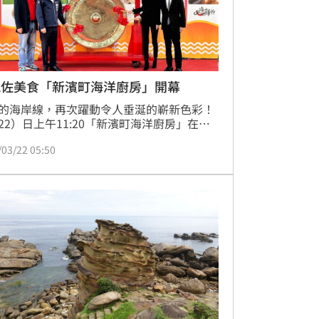
風佐美食「新濱町海洋廚房」開幕
的海岸線，再次躍動令人垂涎的嶄新色彩！
22）日上午11:20「新濱町海洋廚房」在眾
目下盛大開幕，為這座熱情洋溢的港都，注
/03/22 05:50
股兼具歷史底蘊與時尚活力的美食新潮流。
現場，熱力四射的高雄全家海神啦啦隊以精
姿點燃氣氛，祥獅獻瑞更添喜慶，並以「新
點、繽紛亮眼、町咚響亮、海洋廚房」定位
町海洋廚房，業者開心迎賓，對於新濱町海
房的發展充滿信心。