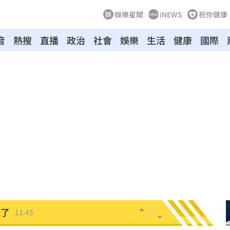
娛樂星聞
iNEWS
祝你健康
音
熱搜
直播
政治
社會
娛樂
生活
健康
國際
道歉
11:55
規
11:50
是他
11:50
心聲
11:50
11:46
光了
11:45