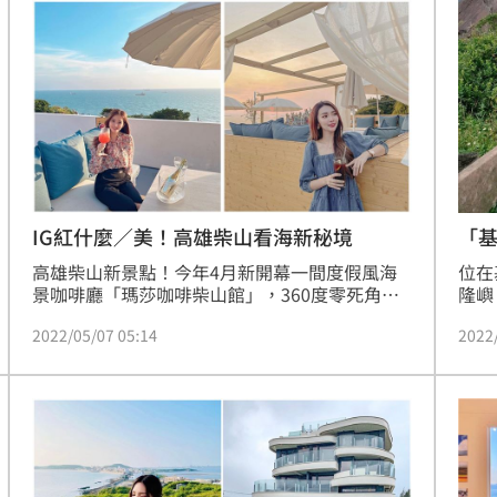
IG紅什麼／美！高雄柴山看海新秘境
「基
高雄柴山新景點！今年4月新開幕一間度假風海
位在
景咖啡廳「瑪莎咖啡柴山館」，360度零死角海
隆嶼
景，加上整棟極簡純白風格的咖啡廳，開幕短短
旅客
2022/05/07 05:14
2022
一個月內就吸引許多網美朝聖，這裡不僅可以享
須等
受白天陽光的溫暖舒適，還可以欣賞夢幻夕陽及
放，
浪漫夜景，彷彿一秒飛到峇里島度假般，相當愜
往下
意！（記者劉沛妘）
有被
上眺
隆八
處，