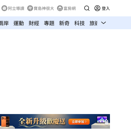
阿立導讀
寶島神很大
富房網
登入
兩岸
運動
財經
專題
新奇
科技
旅遊
汽車
寵物