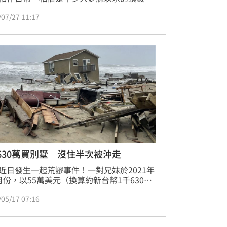
驗，而現在一切不再是想像！坐落在淡水海
/07/27 11:17
一排的「兆美萬海」，建築四面擁有海、
山、港、市，五大絕佳美景環繞，內含20項
全齡公設，坐擁頂級飯店級享受，且輕軌沙
一出站過馬路即到家，吸引不少追求高生活
的消費者青睞。
630萬買別墅 沒住半次被沖走
近日發生一起荒謬事件！一對兄妹於2021年
月份，以55萬美元（換算約新台幣1千630萬
購買了一棟濱海別墅，結果在不到300天，
/05/17 07:16
別墅就被捲入海中，讓屋主十分崩潰。事實
在原本購買別墅得地方，如今只剩下一塊空