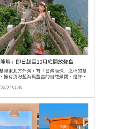
隆嶼」即日起至10月底開放登島
基隆東北方外海，有「台灣龍珠」之稱的基
，擁有清澈藍海與豐富的自然景觀，是許多
口耳相傳的私房秘境。今年有別於過往，不
/05/07 01:49
到暑假，基隆嶼從4月至10月底已對外開
喜歡享受大自然芬多精與無敵海景的朋友，
滑看更多詳情。現在除了宜蘭龜山島外，還
稱為「台灣龍珠」的基隆嶼可登島啦！從海
望，如鯨魚在海面上浮沉的形象，被視為基
大景觀之一；其位於基隆東北方外海6公里
由石英安山岩組成，