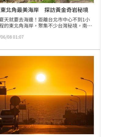
季東北角最美海岸 探訪黃金奇岩秘境
夏天就要去海邊！距離台北市中心不到1小
程的東北角海岸，聚集不少台灣秘境，南雅
就是台灣36個秘境之一，作為國家風景區北
/06/08 01:07
口，以特殊海蝕岩著名，霜淇淋岩、竹筍岩
黃特色景觀岩讓你美照拍不完。佇立近90年
貂角燈塔也不可錯過，一探歷史留下的痕
並親眼見證「台灣的眼睛」如何導引海上船
安返航。