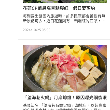
花蓮CP值最高景點爆紅 假日要預約
每到要出發國內旅遊時，許多民眾都會苦惱有無
新景點可去，近日花蓮則有一顆爆紅的石頭，在
Google地圖的名稱為「一顆超好躺ㄉ俗頭」，顧
2024/10/25 05:00
名思義就是非常好躺的石頭，去過的民眾紛紛給
出五分好評，大讚海景第一排、CP值高，熱門程
度導致假日去還要預約。
「望海巷火鍋」月底熄燈！原因曝光網傻眼
基隆知名 「望海巷石頭火鍋」潮境店，以超豐富