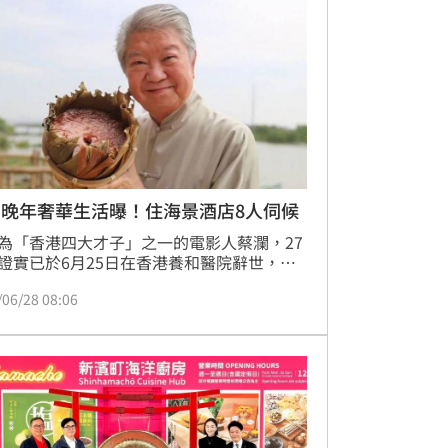
I泡沫化的疑慮不攻自破，說明「AI的好戲還
頭」。台股有望受惠AI，迎來另一個榮耀20
凱基台灣TOP 50 ETF基金（
瀾晚年奢華生活曝！住海景酒店8人伺候
為「香港四大才子」之一的電影人蔡瀾，27
證實已於6月25日在香港養和醫院辭世，享
3歲。回顧蔡瀾一生，他跨足多項領域，過去
/06/28 08:06
任電影製片人、作家，主持人等，就連美食
涉略，一生過得精采絕倫，而相當注重生活
的他，晚年則是定居高級海景酒店，過著令
羨的退休生活。