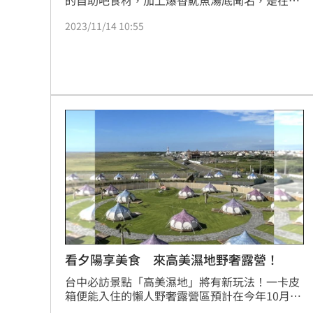
的自助吧食材，加上爆香魷魚湯底聞名，是在地
頗具人氣的海景火鍋店，沒想到近日店家在臉書
2023/11/14 10:55
專頁公告，只營業到11月27日，老闆更表示歇業
原因是「租約到期，無法續租，二房東要收回去
自己做」，消息一出，不僅引發熱議，也讓不少
饕客表示「真可惜啊」。（記者洪玲明）
看夕陽享美食 來高美濕地野奢露營！
台中必訪景點「高美濕地」將有新玩法！一卡皮
箱便能入住的懶人野奢露營區預計在今年10月中
旬登場，來高美濕地遊客服務中心解鎖不一樣的