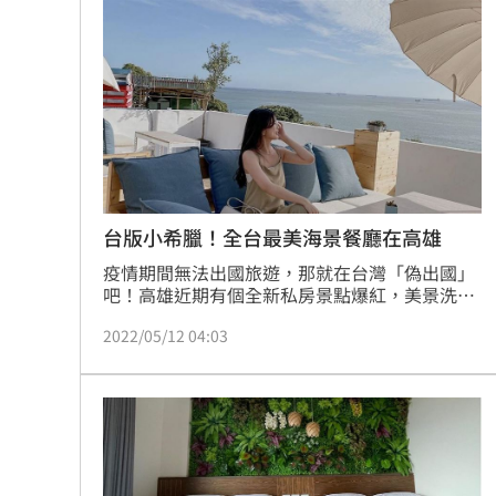
店！(記者劉沛妘)
台版小希臘！全台最美海景餐廳在高雄
疫情期間無法出國旅遊，那就在台灣「偽出國」
吧！高雄近期有個全新私房景點爆紅，美景洗版
各大社群網站，才剛開幕就登上全台最美海景餐
2022/05/12 04:03
廳的寶座，而且濃濃度假氛圍，還被稱為「高雄
版小希臘」，一解大家響出國旅遊的心。