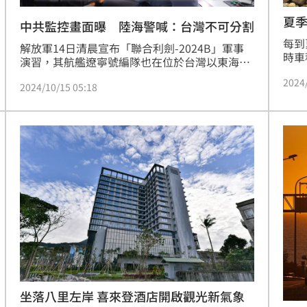
夏
中共監控畫面曝 陸海警喊：台灣不可分割
每到
解放軍14日清晨宣布「聯合利劍-2024B」軍事
時車
演習，其航艦遼寧號編隊也在位於台灣以東海域
奇岩
參加軍演，14日晚間6點宣布實行「聯合利
2024
面入
2024/10/15 05:18
劍-2024B」圓滿完成任務。中國大陸官媒《央
等金
視》曝光中國海軍軍演細節，陸海警監控我方海
的三
警船PP-3571艦，及海巡宜蘭艦，且用「閩南
跡，
語」喊話，「台灣是中國不可分割的一部分。」
舶平
坐落八里左岸 喜來登酒店開啟觀光新氣象