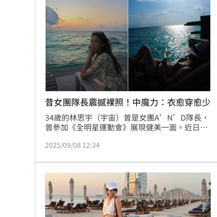
姜厚任71歲生日 女友曝神級朋友圈
11:
慈濟被詐10億未提告！他質疑：財報怎
慈濟被騙10億！綠要國民黨還陳時中公
翻出蔣、柯「昔日發言」 她轟：出來
台灣彩券開獎直播中
20:31
昔女團隊長震撼裸照！中魔力：衣愈穿愈少
34歲的林思宇（宇宙）曾是女團A’N’D隊長，
LIVE三立+24小時直播
15:27
曾參加《全明星運動會》展現健美一面。近日她
到馬爾地夫度假，分享在當地美照，也大方裸
三立iNEWS新聞台線上直播
18:00
2025/09/08 12:34
露，身穿比基尼，以及裸身面對海景泡澡，性感
又愜意。
「拍片人的多重宇宙」職涯論壇9/12登
8國球員齊聚高雄 Formosa 7s掀足球
理想混蛋號召粉絲跨海追星吃美食！
18: