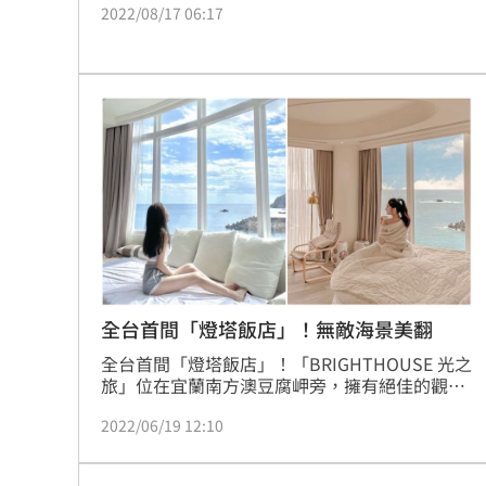
2022/08/17 06:17
旅遊型態。高美濕地位於台中清水大甲溪出海口
南側，面積廣達701.3公頃，擁有豐富多元的濕
地生態，是國內重要的生態保育區之一；沿著園
內總長3.3公里的自行車道，可俯瞰整片高美濕地
外，同時也可賞鳥、觀夕陽，榮登旅客必訪的台
中景點之一。
全台首間「燈塔飯店」！無敵海景美翻
全台首間「燈塔飯店」！「BRIGHTHOUSE 光之
旅」位在宜蘭南方澳豆腐岬旁，擁有絕佳的觀海
視野，每間房型都坐擁無敵海景，早上起床睜開
2022/06/19 12:10
眼就能看見大海，長期以來吸引許多遊客搶住。
事實上，它前身是一座古信號台，至今頂樓仍保
留引導船隻的功能，是亞洲獨一無二的燈塔飯