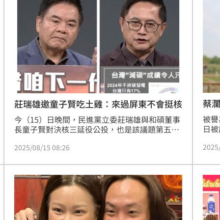
派員稽查並勒令停業，警方也正全力追緝偷拍
讓A
狼。縣府呼籲遊客應選擇合法旅宿，確保自身旅
在後
29
遊安全，避免陷入危險。
年，
麼編
11:28
道
11:26
道歉
11:26
蔡
莊瑞雄邀童子賢吃土雞：來過屏東不會挺核
被譽
今（15）日晚間，民進黨立委莊瑞雄與和碩董事
日被
長童子賢對決核三延役公投，也是該議題第五場
壽8
電視發表會。其中，身為屏東在地人的莊瑞雄申
2025
2025/08/15 08:26
曾擔
論階段，主打家鄉牌，坦言屏東人已經為台灣的
都有
經濟發展貢獻40年了，更親邀童子賢來一趟屏
品質
東，看看美麗的海景，品嘗在地土雞美食，聽聽
場！
10:30
人稱
屏東人的心聲，屆時就會覺得支持核三對於屏東
人很抱歉。
熱潮
10:00
15