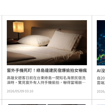
捐款
11:45
關
11:39
寵粉
11:39
道歉
11:36
襲臀
11:36
綠
11:35
次看
11:33
窗外手機死盯！綠島違建民宿爆偷拍女嚇瘋
AI
高雄女遊客日前在台東綠島一間知名海景民宿洗
偵訊
自2
11:33
澡時，驚見窗外有人持手機偷拍，嚇得當場崩
雲端
潰。同行友人痛批業者態度消極，以風大為由未
年頻
送醫
11:32
2026/05/09 03:10
2026
裝監視器且拒絕道歉。台東縣政府觀光發展處調
高點
查發現，該民宿竟是自2021年起就被列入候拆名
大廠
11:30
單的農業區大違建，且為無照經營。目前縣府已
數據