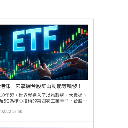
沒泡沫 它掌握台股群山動能等噴發！
010年起，世界就進入了以物聯網、大數據、
及5G為核心技術的第四次工業革命，台股今
頻上演強勢創高，而市場也普遍認為，台股
/02/22 12:50
還未到頭。凱基投信表示，無論是晶圓代工
大幅上修資本支出，或是美國四大超大規模
中心（Hyper Scalers）持續擴大投入，都