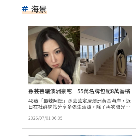
慈濟10.6億疫苗服務費爆詐騙 他質疑
海景
吳子嘉斷言傅崐萁下場：早晚被抓進去
姐夫AKIRA抵台 蹲身陪自拍、簽名超
昔嗆擋疫苗！慈濟遭詐10億 國民黨拒
假借無塵室走道窄 工程師屢對女同事
妖股連4漲遭八卦鏡收服 被動元件一片
9/7充公！5張千萬發票沒人領 地點一
孫芸芸曬澳洲豪宅 55萬名牌包配8萬香檳
48歲「最辣阿嬤」孫芸芸定居澳洲黃金海岸，近
兆基債務風暴！檢調搜索 前董座帶回
日在社群網站分享多張生活照，除了再次曝光澳
洲的無敵海景豪宅，也曬出自拍照，以及「香檳
獨／家樓梯門口重摔 李亞萍路邊倒地
2026/07/01 06:05
帝王」和名牌大包，低調卻盡顯奢華品味。
台灣上市賣破8百輛！油電休旅80萬有找