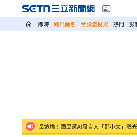
即時
颱風動態
台股怎投資
熱門
影
賴瑞隆轟柯志恩詐騙幫兇：應向陳時中
警報一響秒空城！高雄演習畫面曝…0違
周杰倫私生子真相曝光！孩子的親爹竟
慈濟買疫苗遭騙 石崇良吐被抹黑阻擋
多檔主動式ETF慘跌 專家指出四個陷阱
長這樣！國民黨AI發言人「鄭小文」曝