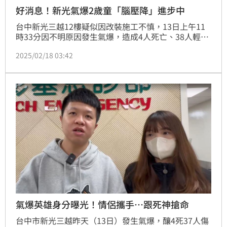
好消息！新光氣爆2歲童「腦壓降」進步中
台中新光三越12樓疑似因改裝施工不慎，13日上午11
時33分因不明原因發生氣爆，造成4人死亡、38人輕重
傷。其中一名澳門籍2歲女童遭重物砸傷，頭部重創一
2025/02/18 03:42
度OHCA，送醫搶救後恢復生命跡象，後續緊急進行
「開顱手術」，現在仍於加護病房治療，昏迷指數3。
經過中國醫大兒童醫院連日搶救照護下，女童的病況也
有進展。據了解腦壓已經降下，溫控療法也告一段落，
但仍是昏迷狀況，將持續密切觀察中。
氣爆英雄身分曝光！情侶攜手…跟死神搶命
台中市新光三越昨天（13日）發生氣爆，釀4死37人傷