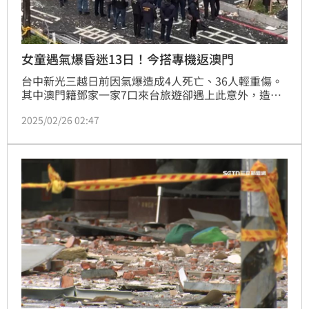
女童遇氣爆昏迷13日！今搭專機返澳門
台中新光三越日前因氣爆造成4人死亡、36人輕重傷。
其中澳門籍鄧家一家7口來台旅遊卻遇上此意外，造成
鄧家爺爺、奶奶2人死亡，而2歲鄧姓小孫女遭重物砸
2025/02/26 02:47
傷，頭部重創一度OHCA，緊急送醫進行「開顱手
術」，在加護病房10多日至今仍昏迷不醒。對此鄧家人
決定帶女童返回家。對此中山醫稍早表示，經協調安置
後，澳門女童已於今（26）日出院，由醫療包機轉送回
澳門。