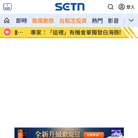
登入
即時
颱風動態
台股怎投資
熱門
影音
熱搜
離職
專家：「這裡」有機會單獨發白海豚陸警
印度男
機