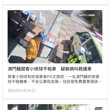
單寄到他短暫居住的圓山大飯店，加上他當時已離境，
根本無法收到罰單，也沒有陳述意見的權利。台北高等
行政法院審理後，認定相關程序確實有瑕疵，判決6張
罰單撤銷。
澳門籍遊客小琉球不租車 疑裝病叫救護車
屏東小琉球有民宿業者PO文抱怨，一名澳門籍的旅客
他不租機車、不坐公車和走路，住民宿免費要車接送，
最後還被質疑裝病叫救護車濫用資源！澳門籍旅客自述
2025/03/16 03:21
頭痛和肚子痛，但是救護人員送他到衛生所後他又拒絕
醫生問診，實在讓人傻眼！