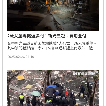
2歲女童專機返澳門！新光三越：費用全付
台中新光三越日前因氣爆造成4人死亡、36人輕重傷。
其中澳門籍鄧姓一家7口來台旅遊卻遇上此意外，造成
鄧家爺爺、奶奶2人死亡，而2歲鄧姓小孫女遭重物砸
2025/02/26 04:40
傷，頭部重創一度失去生命跡象，緊急送醫進行「開顱
手術」後住進加護病房10多日至今仍昏迷不醒。鄧家人
今（26）日下午乘醫療專機返回澳門，對此新光三越營
業本部副本部長謝英明受訪表示，專機費用由新光三越
全額支付，而女童後續在澳門的醫療相關費用，新光三
越會負起應