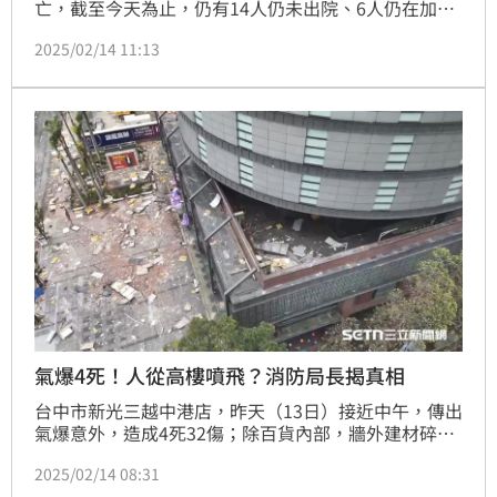
亡，截至今天為止，仍有14人仍未出院、6人仍在加護
病房；事故當下，有一對護理師情侶見百貨外有人收
2025/02/14 11:13
傷，第一時間伸出援手救援，除試圖搶救58歲澳門籍盧
姓婦人，同時也幫忙多名在場的傷者處理傷口，直到救
護人員到場接手才離開，兩人的善舉及身分也在今天曝
光。
氣爆4死！人從高樓噴飛？消防局長揭真相
台中市新光三越中港店，昨天（13日）接近中午，傳出
氣爆意外，造成4死32傷；除百貨內部，牆外建材碎片
飛散，連周邊道路都無一倖免，由於災情嚴重，因此，
2025/02/14 08:31
事故第一時間，錯誤傷亡消息漫天飛；且百貨一樓有人