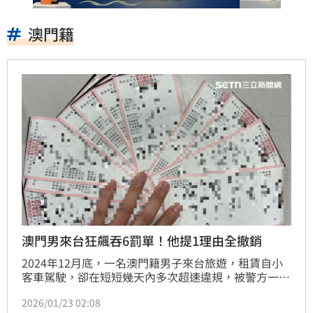
澳門籍
澳門男來台狂飆吞6罰單！他提1理由全撤銷
2024年12月底，一名澳門籍男子來台旅遊，租賃自小
客車駕駛，卻在短短幾天內多次超速違規，被警方一口
氣開出6張罰單，合計2萬5400元。不過男子提出起行
2026/01/23 02:08
政訴訟，表示裁罰機關明知他為非本國籍人士，卻將罰