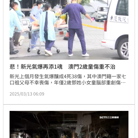
悲！新光氣爆再添1魂 澳門2歲童傷重不治
新光上個月發生氣爆釀成4死38傷，其中澳門籍一家七
口祖父母不幸喪傷，年僅2歲鄧姓小女童腦部重創傷勢
垂危，經在台搶救後病情較穩定因而搭乘醫療專機返回
2025/03/13 06:09
澳門繼續治療。無奈時逢氣爆一個月，卻傳來令人悲傷
的不幸消息！2歲小女童病情急轉直下，已於3月7日在
澳門仁伯爵綜合醫院離世。