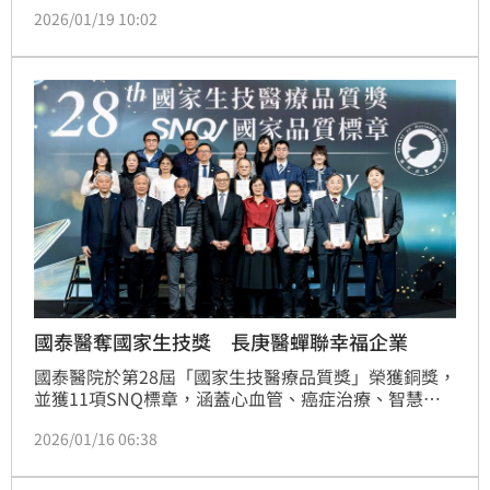
許多民眾習慣隨手噴酒精消毒，但在對抗諾羅病毒時，
2026/01/19 10:02
這其實是「致命誤區」。卓醫師解釋，諾羅病毒屬於
「無套膜」病毒，酒精無法破壞其結構，噴灑酒精對諾
羅病毒而言，就像是「幫它洗澡」一樣，根本殺不死
它。
國泰醫奪國家生技獎 長庚醫蟬聯幸福企業
國泰醫院於第28屆「國家生技醫療品質獎」榮獲銅獎，
並獲11項SNQ標章，涵蓋心血管、癌症治療、智慧醫
療等。其「智能管理引領器械革新」導入人因工程與智
2026/01/16 06:38
慧系統，顯著縮短設備搜尋與盤點時間，病人平均等待
時間縮短73%，大幅提升醫療效率與照護品質。長庚醫
院則連續三年獲1111人力銀行「幸福企業」金獎，展