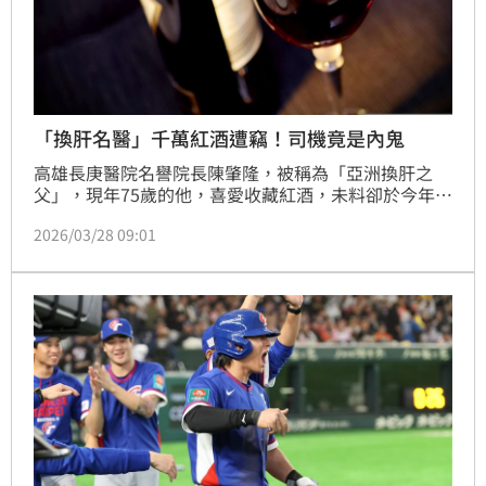
「換肝名醫」千萬紅酒遭竊！司機竟是內鬼
高雄長庚醫院名譽院長陳肇隆，被稱為「亞洲換肝之
父」，現年75歲的他，喜愛收藏紅酒，未料卻於今年3
月間，發現豪宅酒窖中，有多瓶要價不斐的紅酒不翼而
2026/03/28 09:01
飛，數量多達將近30瓶，損失高達上千萬，隨即報警處
理。根據《聯合新聞網》報導，警方深入追查，發現是
「內鬼」竟是陳肇隆信任的司機，其平時為方便搬酒擁
有酒窖鑰匙，卻利用職務之便，趁機偷取昂貴紅酒變
賣，目前已被警方逮捕送辦，法院裁定羈押。