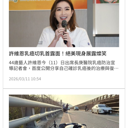
許維恩乳癌切乳首露面！絕美現身展露燦笑
44歲藝人許維恩今（11）日出席長庚醫院乳癌防治宣
導記者會，首度公開分享自己確診乳癌後的治療與復原
近況。她透露目前手術已滿3個月，身體恢復狀況良
2026/03/11 10:54
好，甚至術後一個月就已經重新投入工作，也坦言這段
經歷讓自己對生命有了全新的體悟。趙浩雲