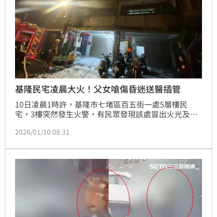
基隆民宅凌晨大火！父女嗆傷昏迷送醫插管
10日凌晨1時許，基隆市七堵區百五街一處5層樓民
宅，3樓突然發生火警，有民眾發現該處冒出火光及濃
煙，隨即通報警消。基隆市消防局獲報，隨即派遣第一
2026/01/10 08:31
大隊、百福、七堵、暖暖、仁愛分隊前往搶救。火勢控
制住後，消防員進入屋內，發現屋主趙姓父女倒臥臥室
前（趙父52歲、趙女26歲）意識模糊，被緊急送往基
隆長庚醫院，起火原因還要進一步釐清。