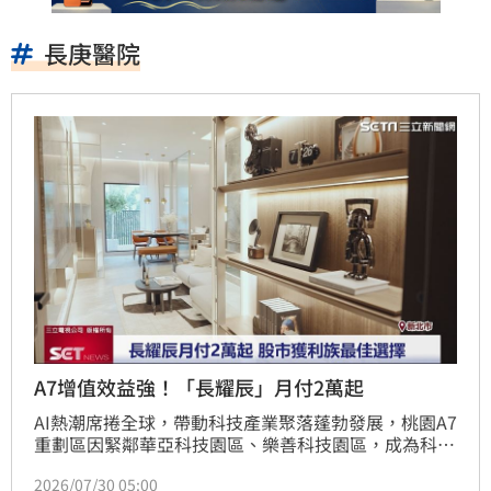
長庚醫院
A7增值效益強！「長耀辰」月付2萬起
AI熱潮席捲全球，帶動科技產業聚落蓬勃發展，桃園A7
重劃區因緊鄰華亞科技園區、樂善科技園區，成為科技
新貴與置產族群的首選。A7與A8、A9串聯形成大林口
2026/07/30 05:00
生活圈，擁有成熟醫療、商圈與交通機能。深耕林口的