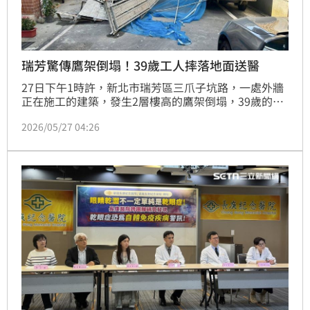
瑞芳驚傳鷹架倒塌！39歲工人摔落地面送醫
27日下午1時許，新北市瑞芳區三爪子坑路，一處外牆
正在施工的建築，發生2層樓高的鷹架倒塌，39歲的蕭
姓工人，當場從3公尺高處摔落地面，所幸其意識清
2026/05/27 04:26
楚，被送往基隆長庚醫院治療，無生命危險，詳細狀況
還要進一步釐清。