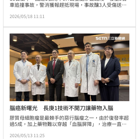
車追撞事故，警消獲報趕抵現場，事故釀3人受傷送醫
（1男2女），均送往長庚醫院治療，所幸暫無生命危
2026/05/18 11:11
險，事故也造成內側車道遭占據，車流一度回堵，詳細
肇事原因還有待進一步釐清。
腦癌新曙光 長庚1技術不開刀讓藥物入腦
膠質母細胞瘤是最棘手的惡行腦瘤之一，由於復發率超
過5成，加上藥物難以穿越「血腦屏障」，治療一直面
臨瓶頸。對此，長庚醫院近期推動「聚焦超音波」合併
2026/05/13 11:25
藥物治療的臨床試驗，像在「大腦的牆上」開一個小