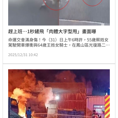
趕上班…1秒鏟飛「肉體大字型甩」畫面曝
命運交會滿身傷！今（31）日上午6時許，55歲蔡姓女
駕駛開車爆衝與64歲王姓女騎士，在鳳山區光復路二
段、澄清路口發生相撞，王女被鏟飛肉，體呈現大字型
2025/12/31 10:42
甩，頭下腳上重摔，好險命大送醫救治。肇事蔡女供稱
趕著上班，才會開那麼快，初步研判闖紅燈釀禍，欲速
則不達，不只遲到，還差點釀出人命。