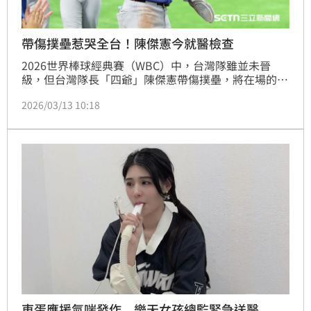
帶傷撲壘惹哭全台！陳傑憲今就醫檢查
2026世界棒球經典賽（WBC）中，台灣隊雖並未晉
級，但台灣隊長「四爺」陳傑憲帶傷撲壘，將在場的隊
員及觀賽的球迷士氣推到最高點，最終擊沉20多年來的
2026/03/13 10:18
宿敵南韓，不過陳傑憲返國後，眾人最關心的是他的手
傷，目前球團已在13日上午安排陳傑憲前往高雄長庚醫
院進行評估並擬定相關療程。
東蛋應援氣喘發作 樂天女孩總監緊急送醫