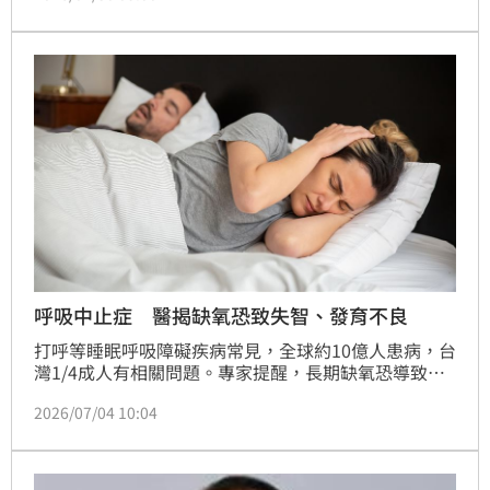
長耀建設，在A7核心地段推出的「長耀辰」，憑藉飯
店級設施與高CP值規劃，榮登2026上半年預售案銷售
冠軍。目前主打月付2萬起、總價1180萬元起入主2至3
房，大幅降低購屋門檻。專家分析，A7重劃區兼具就
業機會與抗通膨特性，隨區域發展持續完善，未來增值
潛力備受看好，是股市獲利族群將資金轉往實體資產配
置的最佳標的。
呼吸中止症 醫揭缺氧恐致失智、發育不良
打呼等睡眠呼吸障礙疾病常見，全球約10億人患病，台
灣1/4成人有相關問題。專家提醒，長期缺氧恐導致心
血管疾病、失智及發育不良，影響遍及全齡，應及早評
2026/07/04 10:04
估治療以降風險。