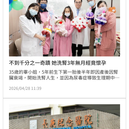
不到千分之一奇蹟 她洗腎3年無月經竟懷孕
35歲的畢小姐，5年前生下第一胎後半年即因產後因腎
臟衰竭，開始洗腎人生，並因為尿毒症導致生理期中
斷，長達3年沒有月經，但去年年底體重異常增加、腹
2026/04/28 11:39
部開始隆起，一開始還以為是水喝太多，但護理師敏銳
地發現腹部隆起看似腹水、但竟有微弱卻規律的「震
動」，這才發現已懷孕5個月，在基隆長庚醫院出動跨
科護胎之下，一路克服重度子癲前症及心肺危機，奇蹟
順產。（記者：簡浩正）