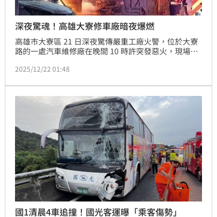
深夜驚魂！高雄大寮修車廠暗夜爆燃
高雄市大寮區 21 日深夜驚傳嚴重工廠火警，位於大寮
路的一處汽車維修廠在晚間 10 時許突發惡火，現場傳
出劇烈爆炸聲響，火勢伴隨濃煙直竄天際，驚動鄰近住
2025/12/22 01:48
戶。據目擊者描述，火災現場初步計有 4 輛待修車輛被
燒成廢鐵，工廠老闆在試圖壓制火勢過程中不慎受傷，
目前已緊急送往高雄長庚醫院救治。
國1清晨4車追撞！國光客運曝「乘客傷勢」