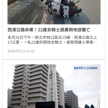
西濱公路命案！22歲女騎士詭異倒地送醫亡
本月20日下午，新北市林口區台15線、西濱公路北上
17公里，一名22歲的郭姓女騎士，被發現連人帶車倒
臥在地，失去生命跡象，警消獲報趕抵，緊急送往長庚
2026/02/21 11:42
醫院搶救，仍因傷重宣告不治。警方勘驗現場，郭女機
車未發現明顯撞擊痕跡，但路旁護欄有擦撞痕跡，不排
除係自撞，詳細原因仍有待進一步釐清。