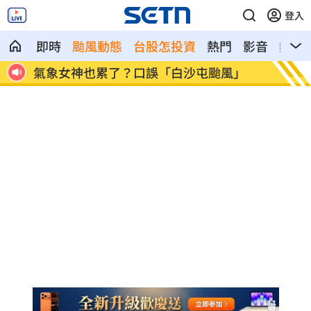
登入
即時
颱風動態
台股怎投資
熱門
影音
熱搜
」
酸民疑「是不是有她X照？」 黃智賢回
歐洲最
嗆
冠