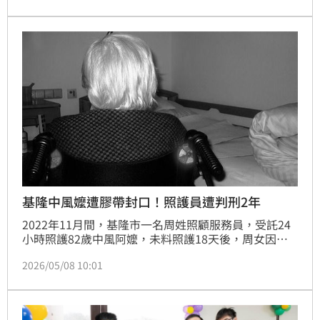
門，提升藥物進入腦部腫瘤，為患者帶來新希望。
基隆中風嬤遭膠帶封口！照護員遭判刑2年
2022年11月間，基隆市一名周姓照顧服務員，受託24
小時照護82歲中風阿嬤，未料照護18天後，周女因不
滿阿嬤吵鬧，竟用透氣膠布「封嘴」，還纏上不透氣封
2026/05/08 10:01
箱膠帶，最後戴上口罩遮掩。基隆地院審理，周女表示
已與家屬達成和解，盼能獲判緩刑，不過法官認為，周
女為受過專業訓練的照護員，卻未遵守專業常規，因此
依強制罪判刑2年，不得緩刑。可上訴。