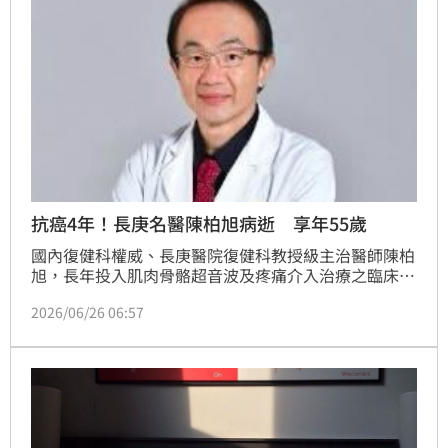
抗癌4年！長庚名醫陳柏旭病逝 享年55歲
國內復健科權威、長庚醫院復健科教授級主治醫師陳柏
旭，長年投入肌肉骨骼超音波及疼痛介入治療之臨床服
務。他傳出2022年確診脂肉瘤，經歷多次手術、化
2026/06/26 06:57
療，期間仍不放棄堅守崗位，昨傳出過世消息，享年55
歲。長庚醫院今日證實死訊，醫界同袍、病患皆感到不
捨。（記者：簡浩正）