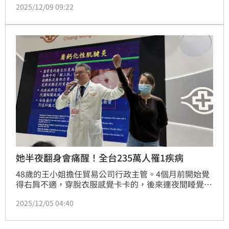
2025/12/09 09:22
雙腳血肉模糊，還有意識送醫急救，尚未脫離險境。目
擊者心有餘悸還原現場，表示「好好的一個人，三秒過
後，腳就沒了，留下一地的碎肉」。
她半夜翻身會痛醒！全台235萬人罹1疾病
48歲的王小姐擔任貿易公司行政主管。4個月前開始覺
得右肩不適，穿脫衣服感覺卡卡的，後來連夜間睡覺翻
身都會痛醒。先到地方診所求醫，經Ｘ光與超音波檢查
2025/12/05 04:40
後診斷為肩旋轉肌腱鈣化性肌腱炎。醫師評估後透過人
工智慧輔助分析系統，確認她屬於體外震波(ESWT)反
應良好族群。在給予治療後，3週內疼痛明顯緩解，手