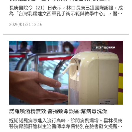
長庚醫院今（21）日表示，林口長庚已獲國際認證，成
為「台灣乳房達文西單孔手術示範與教學中心」，醫生
可以在這地方好好學習，而不是派其他的人上去手術台
2026/01/21 12:16
來協助你；院方也已設置多個通過認證的教學中心，醫
師在大體老師身上練習就好了，不需要在病人身上練
習。
諾羅噴酒精無效 醫揭致命誤區:幫病毒洗澡
近期諾羅病毒進入流行高峰，診間病例爆增。雲林長庚
醫院胃腸肝膽科主治醫師卓韋儒特別在臉書發文提醒，