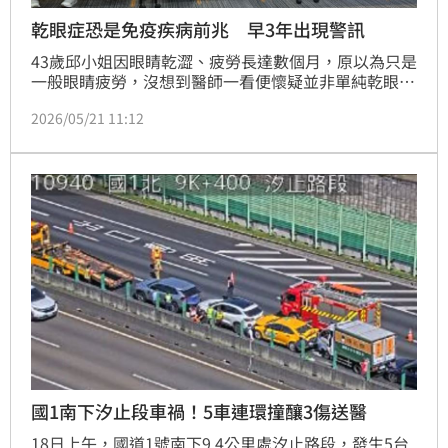
乾眼症恐是免疫疾病前兆 早3年出現警訊
43歲邱小姐因眼睛乾澀、疲勞長達數個月，原以為只是
一般眼睛疲勞，沒想到醫師一看便懷疑並非單純乾眼
症，而是免疫系統異常，轉介風濕免疫科進一步檢查，
2026/05/21 11:12
確診罹患乾燥症（修格蘭氏症候群），是一種慢性自體
免疫疾病，因免疫系統攻擊淚腺與唾液腺，導致嚴重的
眼乾、口乾，經治療後狀況已改善。
國1南下汐止段車禍！5車連環撞釀3傷送醫
18日上午，國道1號南下9.4公里處汐止路段，發生5台