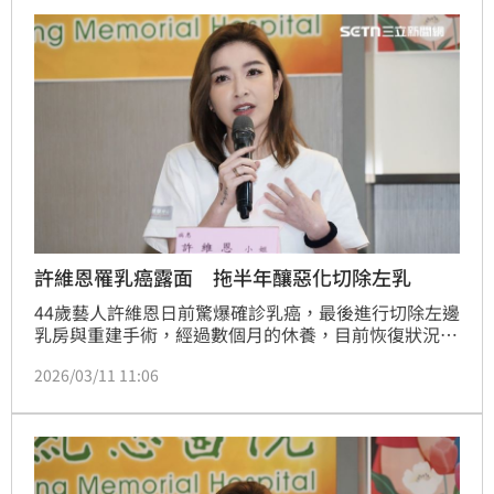
但今天醫師也澄清，許維恩是左側切除，右邊放入假
體。趙浩雲
許維恩罹乳癌露面 拖半年釀惡化切除左乳
44歲藝人許維恩日前驚爆確診乳癌，最後進行切除左邊
乳房與重建手術，經過數個月的休養，目前恢復狀況良
好。今（11）日她首度露面曝近況，提到術後她身心靈
2026/03/11 11:06
恢復得非常好，傷口也很小，不過她有蟹足腫體質，目
前傷口也還在恢復中，不過她已找回原本的自信，甚至
比以前更樂觀。