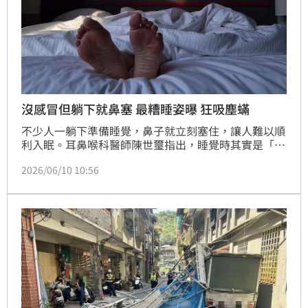
沒感冒但躺下就鼻塞 最糟睡姿曝 狂吸塵蟎
不少人一躺下準備睡覺，鼻子就立刻塞住，讓人難以順
利入眠。耳鼻喉科醫師陳世璽指出，睡覺時其實是「鼻
塞高峰期」，而不良的睡姿可能加劇鼻塞症狀，進一步
2026/06/10 10:56
影響睡眠品質。他引述國內研究指出，趴睡是最容易加
重鼻塞的睡姿，主要是受到下鼻甲充血、外鼻閥狹窄及
吸入塵蟎「三重夾擊」的影響。