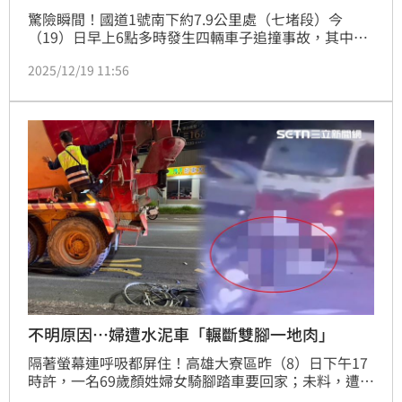
驚險瞬間！國道1號南下約7.9公里處（七堵段）今
（19）日早上6點多時發生四輛車子追撞事故，其中一
輛國光客運上六名乘客輕傷送醫，暫無生命危險。對
2025/12/19 11:56
此，國光客運表示，車上6位乘客輕微擦挫傷，目前已
全部出院；車上餘34位乘客已由後車接駁分批載送離
開。後續會調閱監視器並配合警方釐清事故原因及責任
歸屬。（記者：簡浩正）
不明原因…婦遭水泥車「輾斷雙腳一地肉」
隔著螢幕連呼吸都屏住！高雄大寮區昨（8）日下午17
時許，一名69歲顏姓婦女騎腳踏車要回家；未料，遭同
向右轉水泥預拌車撞個正著，人車捲入車底拖行數尺，