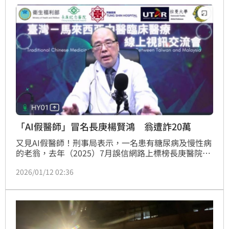
現卓越員工照顧成果。（記者：簡浩正）
「AI假醫師」冒名長庚楊賢鴻 翁遭詐20萬
又見AI假醫師！刑事局表示，一名患有糖尿病及慢性病
的老翁，去年（2025）7月誤信網路上標榜長庚醫院中
醫師楊賢鴻代言的特效藥廣告，遭詐騙20萬元。對此，
2026/01/12 02:36
長庚醫院今（12）日表示，楊賢鴻已於去年12月24日
向警方報案，目前案件正在偵辦中。