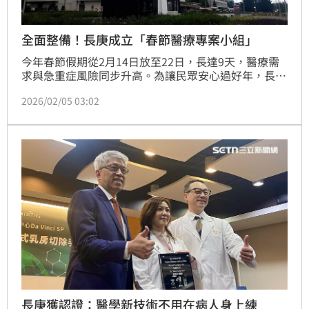
全面整備！長庚成立「春節醫療專案小組」
今年春節假期從2月14日放至22日，長達9天，醫療需
求與急重症風險同步升高。為讓民眾安心過好年，長庚
醫療體系各院區於今年1月都已成立「春節醫療專案小
2026/02/05 03:02
組」，提前整備醫療量能，並規劃4大因應對策，建立
完善的急診就醫分流與應變網絡，以確保春節期間醫療
服務穩定不中斷。
長庚獲認證：醫學新技術不用在病人身上練