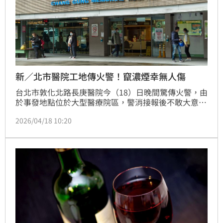
新／北市醫院工地傳火警！竄濃煙幸無人傷
台北市敦化北路長庚醫院今（18）日晚間驚傳火警，由
於事發地點位於大型醫療院區，警消接報後不敢大意，
火速派遣多輛消防車趕赴現場，消防人員全副武裝衝抵
2026/04/18 10:20
現場後，經確認起火點並非病房區域，而是醫院1樓一
處正在進行整修的工地，所幸最終僅是虛驚一場。