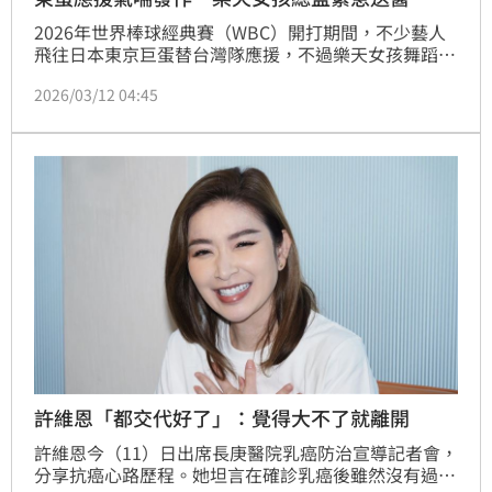
2026年世界棒球經典賽（WBC）開打期間，不少藝人
飛往日本東京巨蛋替台灣隊應援，不過樂天女孩舞蹈總
監陸筱晴卻在觀賽期間突發氣喘，一度在社群平台發文
2026/03/12 04:45
求助吸入性擴張劑，引發網友關心。她在東京巨蛋觀戰
台灣對上捷克時，症狀突然惡化，最後緊急送醫，目前
最新近況也隨之曝光。
許維恩「都交代好了」：覺得大不了就離開
許維恩今（11）日出席長庚醫院乳癌防治宣導記者會，
分享抗癌心路歷程。她坦言在確診乳癌後雖然沒有過度