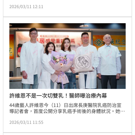
悲觀，但仍曾為女兒設想過最壞的情況，甚至提前把女
2026/03/11 12:11
兒未來的生活計畫全部規劃好。趙浩雲
許維恩不是一次切雙乳！醫師曝治療內幕
44歲藝人許維恩今（11）日出席長庚醫院乳癌防治宣
導記者會，首度公開分享乳癌手術後的身體狀況。她透
露自己其實是在健康檢查時發現腫瘤，當時左側乳房有
2026/03/11 11:55
兩顆腫瘤，其中一顆為惡性腫瘤，最終決定進行切除與
重建手術。目前手術已滿3個月，她也正式恢復工作，