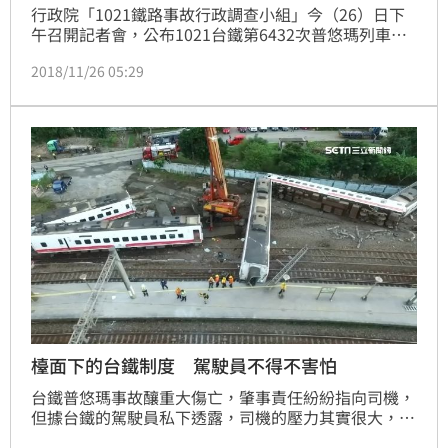
行政院「1021鐵路事故行政調查小組」今（26）日下
午召開記者會，公布1021台鐵第6432次普悠瑪列車新
馬站出軌事故初步調查結果。調查小組表示，本次事故
2018/11/26 05:29
涉及人員操作、作業程序、機械設備及組織管理等個別
層面的問題或異常湊巧同時穿過每一道防護措施的漏
洞，只要問題或異常發生之當下能夠有效處置，本次事
故就不會發生。
檯面下的台鐵制度 駕駛員不得不害怕
台鐵普悠瑪事故釀重大傷亡，肇事責任紛紛指向司機，
但據台鐵的駕駛員私下透露，司機的壓力其實很大，只
要遇到障礙問題，就得自己先設法排除，若解決不了才