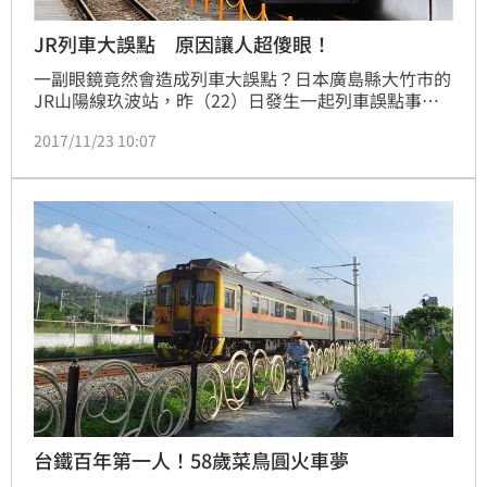
JR列車大誤點 原因讓人超傻眼！
一副眼鏡竟然會造成列車大誤點？日本廣島縣大竹市的
JR山陽線玖波站，昨（22）日發生一起列車誤點事
件，影響約1萬1000名旅客，背後原因竟是因為駕駛員
2017/11/23 10:07
「眼鏡掉在鐵軌上」，導致列車停駛兩小時。
台鐵百年第一人！58歲菜鳥圓火車夢