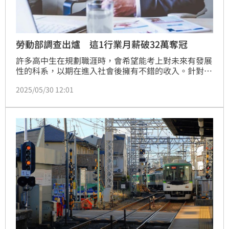
勞動部調查出爐 這1行業月薪破32萬奪冠
許多高中生在規劃職涯時，會希望能考上對未來有發展
性的科系，以期在進入社會後擁有不錯的收入。針對各
行各業的薪資水準，不少人也相當關注。對此，勞動部
2025/05/30 12:01
日前公布「113年職類別薪資」調查統計結果，顯示月
薪前五名的職業均超過10萬元。其中，以航空駕駛員月
薪32.3萬元居冠，精算師以21.2萬元居次，醫師則以18
萬元排名第三，第四名為職業運動員，月薪14.3萬元，
第五名則是船舶監管人員，月薪達13.8萬元。