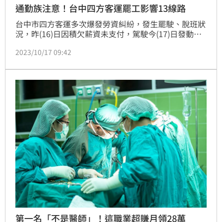
通勤族注意！台中四方客運罷工影響13線路
台中市四方客運多次爆發勞資糾紛，發生罷駛、脫班狀
況，昨(16)日因積欠薪資未支付，駕駛今(17)日發動罷
工，共有13條線路受影響，台中市交通局緊急協調其他
2023/10/17 09:42
公車業者應急，啟動代駛措施，不過因各家客運也缺駕
駛，只能替代尖峰時段，呼籲通勤族注意，以免上班上
學遲到。交通局也譴責四方客運不負責任，強調如未確
實改善，不排除收回全部路權。
第一名「不是醫師」！這職業超賺月領28萬