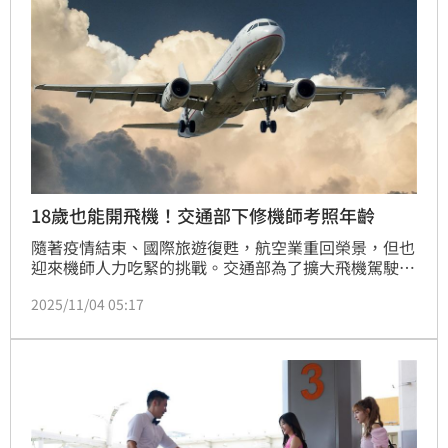
18歲也能開飛機！交通部下修機師考照年齡
隨著疫情結束、國際旅遊復甦，航空業重回榮景，但也
迎來機師人力吃緊的挑戰。交通部為了擴大飛機駕駛員
來源，公告修正「航空人員檢定給證管理規則」，將商
2025/11/04 05:17
用駕駛員申請檢定年齡從原本的20歲下修為18歲，民
航運輸駕駛員從23歲放寬為21歲，新制將在明（5）日
正式上路。