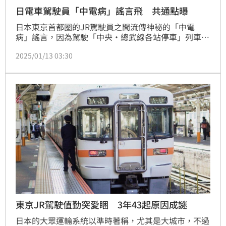
日電車駕駛員「中電病」謠言飛 共通點曝
日本東京首都圈的JR駕駛員之間流傳神秘的「中電
病」謠言，因為駕駛「中央‧總武線各站停車」列車的
駕駛員陸續出現身體不適症狀，甚至影響列車運行。這
2025/01/13 03:30
些駕駛員大多隸屬同一個乘務單位，令人憂心他們的工
作場所是否異常。
東京JR駕駛值勤突愛睏 3年43起原因成謎
日本的大眾運輸系統以準時著稱，尤其是大城市，不過