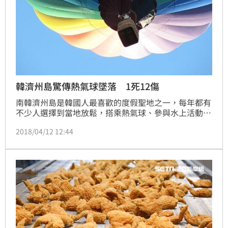
韓濟州島驚傳熱氣球墜落 1死12傷
南韓濟州島是韓國人最喜歡的度假聖地之一，每年都有
不少人選擇到當地放鬆，搭乘熱氣球、參與水上活動。
但今（12）日上午卻驚傳一枚載有13人的熱氣球墜
2018/04/12 12:44
落，駕駛員死亡、12名遊客輕重傷。