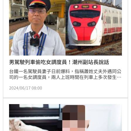
男駕駛列車偷吃女調度員！潮州副站長說話
台鐵一名駕駛員妻子日前爆料，指稱蕭姓丈夫外遇同公
司的一名女調度員，兩人上班時間在列車上多次發生關
係，小三更曾身穿制服在車站休息室內自拍不雅照，事
2024/06/17 08:00
後2人還邊開車邊電愛，嘲諷列車行車紀錄畫面都洗掉
了，根本查不到。面對如此大爭議，經常會拍下旅客違
規行為的台鐵屏東潮州站副站長邱旻杰也說話了。