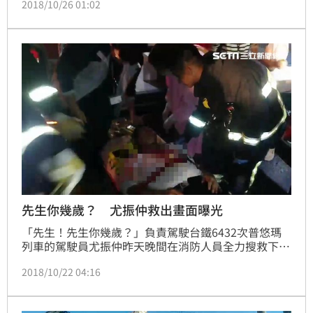
2018/10/26 01:02
趕緊求救，但事後調查如果發現是司機可排除的範圍
內，司機卻沒設法排除，那麼就可能要面臨被懲處的命
運，離譜的是，排除方法多達上百種，竟要一個司機熟
記。
先生你幾歲？ 尤振仲救出畫面曝光
「先生！先生你幾歲？」負責駕駛台鐵6432次普悠瑪
列車的駕駛員尤振仲昨天晚間在消防人員全力搜救下，
被緩緩抬出扭曲變形的車體，而尤振仲被抬上擔架，準
2018/10/22 04:16
備要送上救護車時，對於現場消防及醫護人員的詢問，
尤振仲皆無法回答，所幸經開刀治療後，目前已恢復清
醒，也已被帶往宜蘭地檢署偵訊當中。