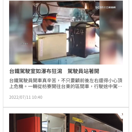
台鐵駕駛室如瀑布狂瀉 駕駛員站著開
台鐵駕駛員開車真辛苦，不只要顧前後左右還得小心頂
上危機。一輛從枋寮開往台東的區間車，行駛途中駕駛
室突然嚴重漏水，這道小瀑布流了約40秒時間，司機員
2022/07/11 10:40
只能站著駕駛。事後追查，原來是因為冷氣機排水口有
樹葉堵塞，造成排水不順暢轉向灌進駕駛室。