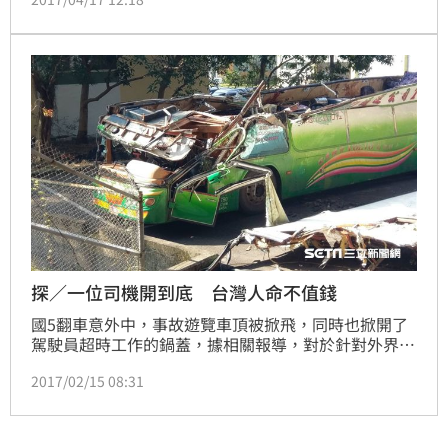
曝薪水，表示他目前一天跑3趟，就領57K，最少也有
45K。
探／一位司機開到底 台灣人命不值錢
國5翻車意外中，事故遊覽車頂被掀飛，同時也掀開了
駕駛員超時工作的鍋蓋，據相關報導，對於針對外界質
疑，蝶戀花旅行社推出武陵一日遊行程，導致當天肇事
2017/02/15 08:31
駕駛工時長達14小時，公路總局官員表示，依汽車運輸
業管理規則與勞基法相關規定，公路駕駛10小時的法定
工時，是指「手握方向盤的時間」，該名駕駛是否有超
時，必須調閱行車記錄器判斷。