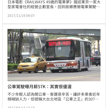
日本電影《RAILWAYS 49歲的電車夢》描述東京一家大
型家電會社的經營企劃室長，回到故鄉應徵電車駕駛
員，圓小時候夢想的勵志故事。而在現實生活中，竟也
2017/11/19 09:07
有這樣一位這樣的駕駛員，且他就在台灣，即將完成夢
想。
公車駕駛曝月薪57K：其實很優渥
不少年輕人認為開公車、客運很辛苦，讓許多業者近年
頻喊缺人力，但號稱大台北地區「公車之王」的307公
車竟傳出月薪有機會領到80K。有網友在批踢踢貼文自
2017/04/17 12:18