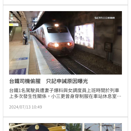
練證明可開車上路，駕駛缺額也從年初260人降為236
人，交通局也加碼宣布，再增開60個受訓名額！
台鐵司機偷腥 只記申誡原因曝光
台鐵1名駕駛員遭妻子爆料與女調度員上班時間於列車
上多次發生性關係，小三更曾身穿制服在車站休息室內
自拍不雅照、邊開車邊電愛，對此台鐵表示，出步調查
2024/07/13 10:49
沒有直接證據顯示司機員違規值勤， 然而行車紀錄器
中錄到的對話還是有損台鐵公司形象，將記申誡二次處
分。