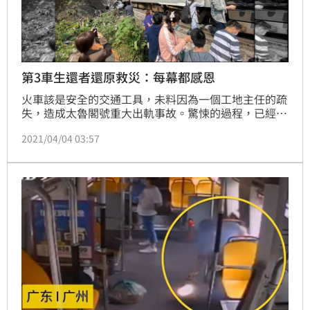
第3車生還者還原救災：每幕都感恩
火車該是安全的交通工具，未料因為一個工地主任的疏
失，造成太魯閣號重大出軌事故。驚悚的過程，已經經
過幾天，生還者在生死霎間的恐懼仍餘悸猶存。一名在
2021/04/04 03:57
第三車廂的乘客回億，到最後一刻仍死命地煞車，司機
員堅守在自己崗位到最後一秒，列車也才得以順利停
下，沒繼續釀成更大規模的傷亡，「感謝為乘客犧牲自
己的兩位駕駛員」。（記者　陳佳鈴）