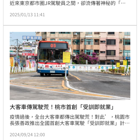
近來東京都市圈JR駕駛員之間，卻流傳著神秘的「中
電病」傳說，起因於駕駛「中央‧總武線各站停車」列
2025/01/13 11:41
車的駕駛員，執勤過程中都會不明原因出現身體不適症
狀，導致列車誤點。外界憂心是否工作場所異常導致，
對此，JR東日本還派員進行水質與空氣檢測，卻查不
所以然，最後甚至請來神職人員禱告作法，並改善工作
環境，但這種駕駛員突然想睡、不適的情況，卻未見好
轉。
大客車傳駕駛荒！桃市首創「受訓即就業」
疫情過後，全台大客車都傳出駕駛荒！對此’，桃園市
長張善政推出全國首創大客車駕駛「受訓即就業」計
畫，原預計年底前招募100名駕駛員，沒想到13日已提
2024/09/24 12:00
前達標，其中，有66人完成路考，29人已取得定期訓