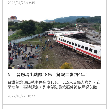
2023/04/28 03:45
車，行經大雅區、西屯區，一路飆速通過20多個停靠
站，短短10分鐘就飆到西屯區經貿路，由於公車速度實
在太快，車上多名學生沿路嚇到緊握住拉環、扶桿，並
拍下司機超速的照片向議員投訴。(記者 潘靚緯)
新／普悠瑪出軌釀18死 駕駛二審判4年半
台鐵普悠瑪出軌事件造成18死、215人受傷大意外，宜
蘭地院一審時認定，列車駕駛員尤振仲被依照過失致死
罪，判刑4年6月。案件上訴第二審，尤男仍否認犯罪，
2022/10/27 10:22
辯稱自己沒有關閉列車自動防護系統（ATP），也沒有
超速。全案於27日宣判，高院駁回上訴，維持原判。可
上訴。