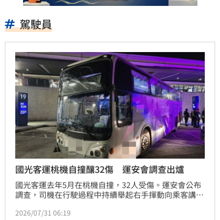
駕駛員
國光客運桃機自撞釀32傷 運安會調查出爐
國光客運去年5月在桃機自撞，32人受傷。運安會公布
調查，司機在行駛過程中持續舉起右手揮動向乘客講
話，使其未注意路況，不熟悉煞車系統，直至事故前1
2026/07/31 06:19
秒才使用主煞車減速。