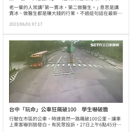
老一輩的人常講｢第一賣冰，第二做醫生。｣ 意思是講
賣冰、做醫生都是賺大錢的行業，不過這句話在最新的
勞動部薪資調查，卻被推翻了！勞動部5月31日發布了
2023/06/01 07:17
「職業類別薪資調查」的相關數據，在台灣薪資排行前
3的職業，平均月薪都超過15萬元，但第一名不是賣冰
的也不是醫師，而是航空駕駛員。
台中「玩命」公車狂飆破100 學生嚇破膽
行駛在市區的公車，時速竟然一路飆破100公里，讓車
上乘客嚇到臉發白。有民眾投訴，27日上午6點45分，
台中市區客運525路公車，從神岡區社口活動中心發