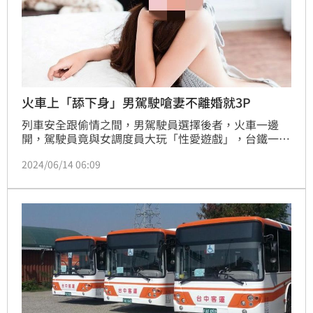
火車上「舔下身」男駕駛嗆妻不離婚就3P
列車安全跟偷情之間，男駕駛員選擇後者，火車一邊
開，駕駛員竟與女調度員大玩「性愛遊戲」，台鐵一名
駕駛員妻子出面爆料，指稱蕭姓丈夫外遇同公司的一名
2024/06/14 06:09
女調度員，兩人趁上班時間找刺激，在列車上多次偷情
「舔下身」，小三更曾身穿制服在車站休息室內自拍不
雅照，事後2人還邊開車邊電愛，嘲諷列車鏡頭都洗掉
了根本查不到。不料元配怒持錄音、影像證據向台鐵申
訴，2次檢舉卻完全無下文。