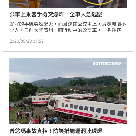
公車上乘客手機突爆炸 全車人急逃竄
好好的手機突然起火，而且還在公交車上，肯定嚇壞不
少人。日前大陸廣州一輛行駛中的公交車，一名乘客的
手機，突然起火爆炸，當時車廂內煙霧瀰漫，還好司機
2020/05/28 04:53
緊急停靠路邊疏散車上乘客，沒有人受傷。
普悠瑪事故真相！防護措施漏洞連環爆