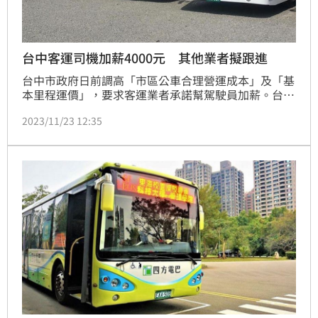
台中客運司機加薪4000元 其他業者擬跟進
台中市政府日前調高「市區公車合理營運成本」及「基
本里程運價」，要求客運業者承諾幫駕駛員加薪。台中
市交通局長葉昭甫、勞工局代表今(23)日與台中市最大
2023/11/23 12:35
公車經營業者台中汽車客運股份有限公司，邀集勞資雙
方共同宣布提升公車駕駛員薪資水準，未來每個月將為
駕駛員加薪4,000元，其他多家客運業者也正進行調薪
作業，營造駕駛員好「薪」情的工作環境。