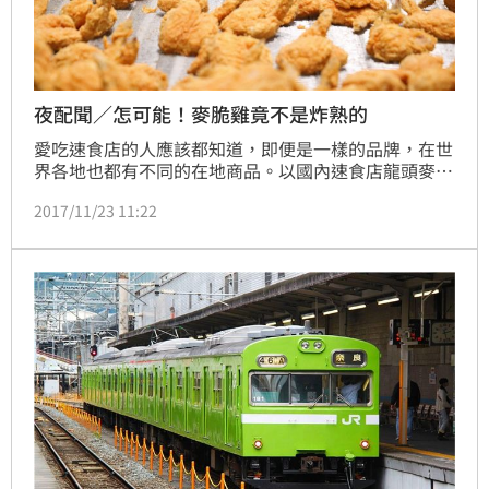
夜配聞／怎可能！麥脆雞竟不是炸熟的
愛吃速食店的人應該都知道，即便是一樣的品牌，在世
界各地也都有不同的在地商品。以國內速食店龍頭麥當
勞來說，麥脆雞、炸雞類商品可說是相當本土化，出了
2017/11/23 11:22
亞洲很難享用到，不過你知道其實酥脆外皮、內多汁的
麥脆雞其實美味關鍵不是「炸」出來的嗎？記者實地前
往位於彰化的麥當勞食品城大本營，製作過程大解密。