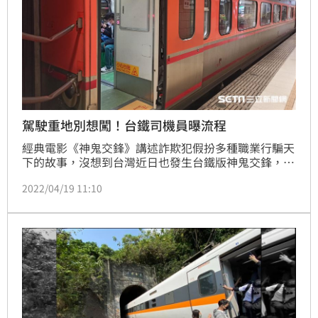
駕駛重地別想闖！台鐵司機員曝流程
經典電影《神鬼交鋒》講述詐欺犯假扮多種職業行騙天
下的故事，沒想到台灣近日也發生台鐵版神鬼交鋒，兩
名高中生身穿制服假冒台鐵見習司機員乘車，甚至還被
2022/04/19 11:10
員工導引至駕駛室外，直到之後才被拆穿。對此，台鐵
也將發文給學校，呼籲學校約束學生在校外的行為。