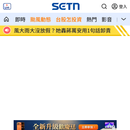
登入
即時
颱風動態
台股怎投資
熱門
影音
熱搜
話卸責
白海豚沒陸警卻比巴威有感！氣象署曝關
金價1
鍵
多