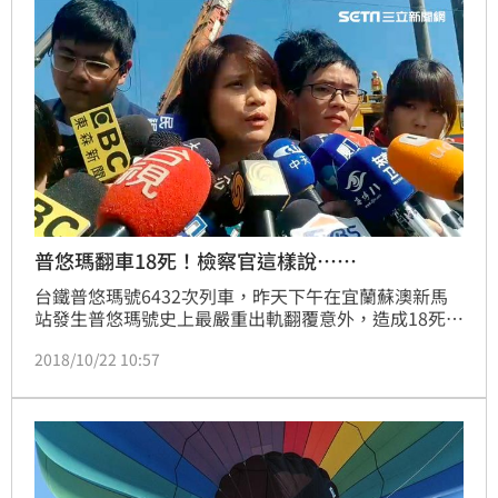
普悠瑪翻車18死！檢察官這樣說⋯⋯
台鐵普悠瑪號6432次列車，昨天下午在宜蘭蘇澳新馬
站發生普悠瑪號史上最嚴重出軌翻覆意外，造成18死
187傷的嚴重傷亡，宜蘭地檢署檢察官，一早抵達事故
2018/10/22 10:57
現場，兵分四路，分別進入車廂內採證，預計會同鐵路
專家，成立四個專案小組，釐清意外發生，究竟是人
為，還是機械故障。