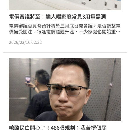
電價審議將至！達人曝家庭常見3用電黑洞
電價審議委員會預計將於三月底召開會議，是否調整電
價備受關注。每逢電價議題升溫，不少家庭也開始重新
檢視家中的用電習慣。家電達人486先生表示，電費逐
2026/03/16 02:32
年增加，往往並非來自單一電器，而是生活中長期忽略
的用電細節，日積月累就可能成為家庭電費的「隱形黑
洞」。
嗆酸民白開心了！486曝規劃：我苦撐個屁