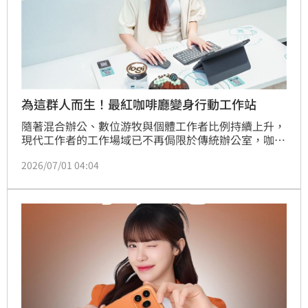
為這群人而生！最紅咖啡廳變身行動工作站
隨著混合辦公、數位游牧與個體工作者比例持續上升，
現代工作者的工作場域已不再侷限於傳統辦公室，咖啡
廳、共享空間，甚至城市裡的任何一個角落，都能成為
2026/07/01 04:04
激發靈感的新世代辦公場景。行動辦公需求也隨之大幅
增長。