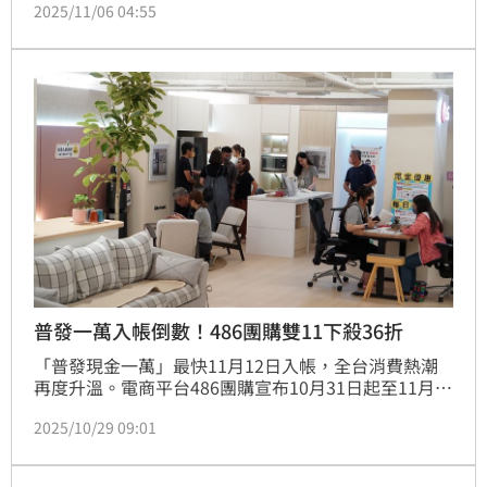
2025/11/06 04:55
代翻倍成長、刷新近年紀錄的好成績，展現開賣的強勁
氣勢。
普發一萬入帳倒數！486團購雙11下殺36折
「普發現金一萬」最快11月12日入帳，全台消費熱潮
再度升溫。電商平台486團購宣布10月31日起至11月
20日推出「雙11狂歡慶」，全館下殺36折起，不限金
2025/10/29 09:01
額下單即可參加111份好禮抽獎活動，單筆滿萬再加碼
抽市價74,800元的「洗乾衣機堆疊組」。