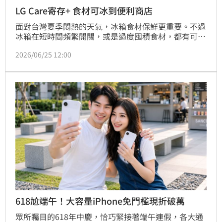
LG Care寄存+ 食材可冰到便利商店
面對台灣夏季悶熱的天氣，冰箱食材保鮮更重要。不過
冰箱在短時間頻繁開關，或是過度囤積食材，都有可能
讓冰箱出現狀況。面臨冰箱需要送修，滿櫃的生鮮食
2026/06/25 12:00
材，要放哪裡往往造成民眾困擾，在轉換冷藏環境的過
程中，也容易變質，又該怎麼辦？
618尬端午！大容量iPhone免門檻現折破萬
眾所矚目的618年中慶，恰巧緊接著端午連假，各大通