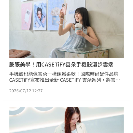
膨脹美學！用CASETiFY雲朵手機殼漫步雲端
手機殼也能像雲朵一樣蓬鬆柔軟！國際時尚配件品牌
CASETiFY宣布推出全新 CASETiFY 雲朵系列，將雲朵
般的輕盈舒適帶入每一次的日常生活中；CASETiFY 雲
2026/07/12 12:27
朵系列靈感源自那些躺在被窩、光線穿射過空氣的慵懶
時刻，透過「棉花白」、「天空藍」及「棉花糖粉」等
三款充滿夢幻感的不同配色，注入漫步於雲朵之間的輕
柔想像。