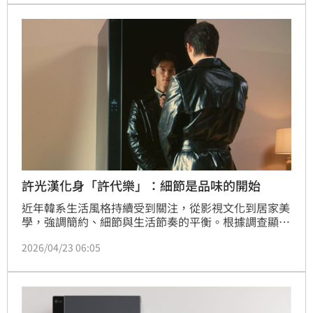
Aerominum材質，大幅提升結構強度與耐用性，使用
體驗全面進化，更讓筆電成為個人風格的延伸。
許光漢化身「許代樂」：細節是品味的開始
近年韓系生活風格持續受到關注，從影視文化到居家美
學，強調簡約、細節與生活節奏的平衡。根據調查顯
示，韓國商品在過去3年內呈現大幅成長，也反映出消
2026/04/23 06:05
費者對這類生活價值的高度認同。從居家空間、穿搭選
品到日常整理習慣，消費者越來越重視細節感與舒適節
奏，也讓「衣物管理」逐漸成為質感生活中不可忽視的
一環。