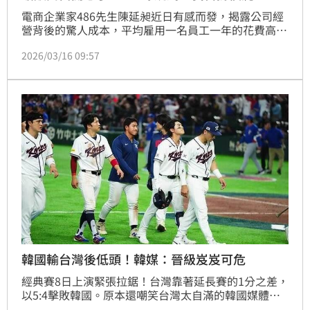
電商企業家486先生陳延昶近日有感而發，揭露公司經
營背後的驚人成本，平均雇用一名員工一年的花費高達
105萬元。他直言，身為老闆承受著巨大的壓力，「景
2026/03/16 09:57
氣不好，老闆不能喊苦，只能硬撐」，但被解讀為「苦
撐」；486先生今（16）天說，前幾天上新聞，但他要
發文更正，經營公司他沒有苦撐。
韓國輸台灣後低頭！韓媒：晉級岌岌可危
經典賽8日上演緊張拉鋸！台灣靠著延長賽的1分之差，
以5:4擊敗韓國。原本還嘲笑台灣太自滿的韓國媒體，
如今才發現，小丑竟是自己。多家媒體都捕捉到，韓國