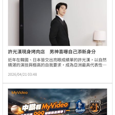
許光漢現身烤肉店 男神喜曝自己添新身分
近年在韓國、日本皆交出亮眼成績單的許光漢，以自然
精湛的演技與極高的自我要求，成為亞洲最具代表性的
男星之一。台灣LG 電子於今（21日）正式宣布，邀請
2026/04/21 03:48
許光漢擔任「LG Styler蒸氣電子衣櫥」年度品牌大
使，同時也讓他多了一個新身分，成為LG家族的「許
代樂（Styler）」。許光漢也分享在滿檔的工作行程
中，透過LG Styler的幫助，讓他每次出門都能保持最
完美的衣著狀態。