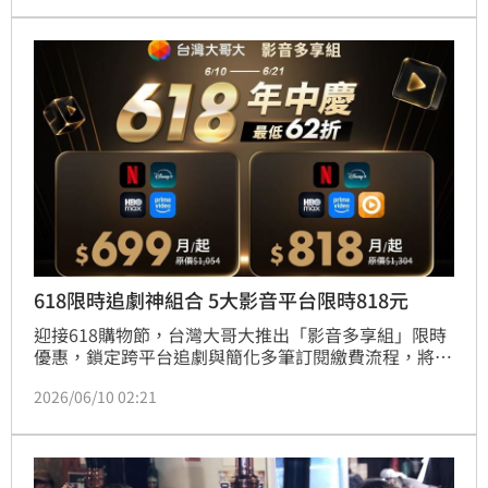
台灣、南韓，卻唯獨跳過日本，示警「這不僅表明日本
在半導體行業的競爭力正在下降，也表明日本可能在AI
革命中落後」。
618限時追劇神組合 5大影音平台限時818元
迎接618購物節，台灣大哥大推出「影音多享組」限時
優惠，鎖定跨平台追劇與簡化多筆訂閱繳費流程，將數
位娛樂納入精打細算族的必收清單。台灣大哥大既有用
2026/06/10 02:21
戶即日起至6月21日止，月付818元(原價1,304元、約
63折)即可選擇「五享組合」，一鍵訂閱Netflix、
Disney+、HBO Max、Prime Video、MyVideo。