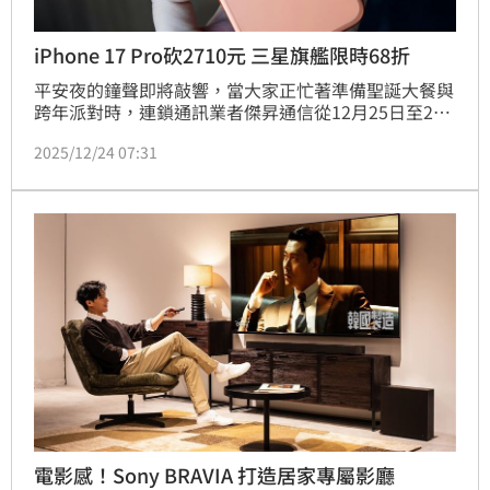
iPhone 17 Pro砍2710元 三星旗艦限時68折
平安夜的鐘聲即將敲響，當大家正忙著準備聖誕大餐與
跨年派對時，連鎖通訊業者傑昇通信從12月25日至28
日限時四天，祭出年末最後一檔換機優惠，帶來包含
2025/12/24 07:31
iPhone旗艦新機到萬元有找的高CP值手機、平板及耳
機在內的前所未有大折扣，最低53折起。
電影感！Sony BRAVIA 打造居家專屬影廳