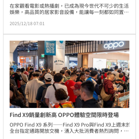
在家觀看電影或熱播劇，已成為現今世代不可少的生活
娛樂，高品質的居家影音設備，能讓每一刻都如同置身
影院。Sony BRAVIA全系列以「Cinema Is Coming 
2025/12/18 07:01
Home」為核心概念打造，將專業影院級的視聽品質帶
入家中，全面升級居家娛樂；BRAVIA 智慧顯示器全系
列涵蓋98型~43型的mini LED、OLED 以及LED 等豐富
選擇，結合旗下深厚的影像顯示及專業電影拍攝技術，
加上與Net
Find X9銷量創新高 OPPO體驗空間限時登場
OPPO Find X9 系列——Find X9 Pro與Find X9上週末於
全台指定通路開放交機，湧入大批消費者熱烈詢問，其
中，台北三創旗艦店單一門市，即達單日交機人數較前