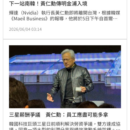
下一站南韓！黃仁勳傳明金浦入境
輝達（Nvidia）執行長黃仁勳即將離開台灣，根據韓媒
《Maeil Business》的報導，他將於5日下午自首爾金
浦機場入境南韓，展開長達四天的行程，期間他將與南
2026/06/04 03:14
韓的企業巨頭會面，也會造訪遊戲、人工智慧（AI）機
器人等產業的新創公司，並會見大學研究人員與學生。
三星薪酬爭議 黃仁勳：員工應盡可能多拿
韓國科技巨頭三星日前順利解決勞資爭議，雙方達成協
議，同意一項大型的利潤分享與績效激勵系統架構。人