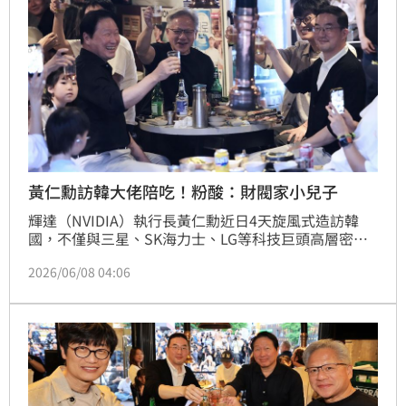
黃仁勳訪韓大佬陪吃！粉酸：財閥家小兒子
輝達（NVIDIA）執行長黃仁勳近日4天旋風式造訪韓
國，不僅與三星、SK海力士、LG等科技巨頭高層密集
會面，還受邀到為韓職KBO斗山熊球隊擔任開球嘉賓，
2026/06/08 04:06
意外在韓國掀起堪比頂流明星的追星熱潮。有網友笑稱
平日呼風喚雨的財閥掌門人們似乎架子擺慣了，在黃仁
勳面前特別接地氣，負責烤肉的LG會長更被戲稱「根
本是努力烤肉的財閥家小兒子吧。」