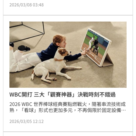
2026/03/08 03:48
輸球後，球員們全低下頭，一臉愧疚模樣。《MK 
Sports》更直言，2負1勝的韓國隊，晉級第二輪的希
望岌岌可危。
WBC開打 三大「觀賽神器」決戰時刻不錯過
2026 WBC 世界棒球經典賽點燃戰火，隨著串流技術成
熟，「看球」形式也更加多元，不再侷限於固定設備或
場域。
2026/03/05 12:12