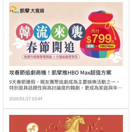
攻春節追劇商機！凱擘推HBO Max超值方案
9天春節連假，親友團聚追劇成為主要娛樂活動之一，
特別是具話題性與高討論度的韓劇，更成為家庭與年輕
族群的觀影首選。迎接農曆春節追劇熱潮，HBO Max
2026/01/27 03:44
集結多部獨家與話題韓劇強勢上線，凱擘大寬頻順勢推
出高CP值光纖上網方案，月付799元，即可同時享有高
速上網與豐富影音內容，打造宅家追劇新日常。