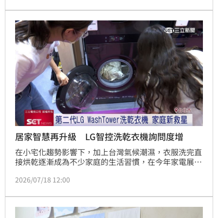
Even R1 智慧戒指。
居家智慧再升級 LG智控洗乾衣機詢問度增
在小宅化趨勢影響下，加上台灣氣候潮濕，衣服洗完直
接烘乾逐漸成為不少家庭的生活習慣，在今年家電展
上，具備大容量、省時又省空間的洗烘產品，詢問度也
2026/07/18 12:00
跟著增加。