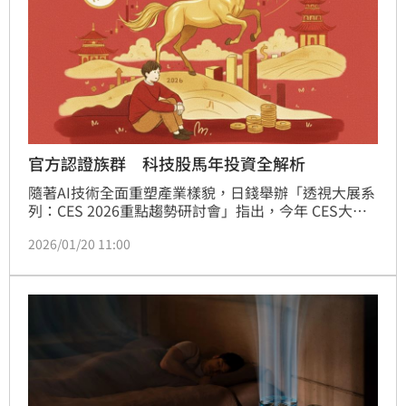
官方認證族群 科技股馬年投資全解析
隨著AI技術全面重塑產業樣貌，日錢舉辦「透視大展系
列：CES 2026重點趨勢研討會」指出，今年 CES大會
以「Innovators Show Up」為主題，凸顯AI時代創新
2026/01/20 11:00
的關鍵角色，也呼應當前產業的重要轉折
&mdash;&mdash;實體AI加速落地、對話式AI全面滲
透，正成為推動產業前行的核心動能。