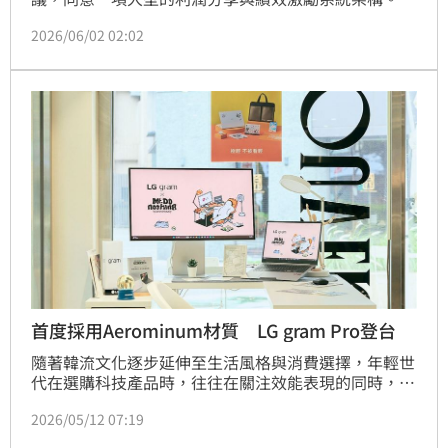
工智慧（AI）晶片大廠輝達（NVIDIA）執行長黃仁勳
2026/06/02 02:02
今天表示，他並非該領域專家，但從企業經營角度來
看，員工應該拿到盡可能多的薪水，「去問我的員工就
知道了，我真的是這麼做」。
首度採用Aerominum材質 LG gram Pro登台
隨著韓流文化逐步延伸至生活風格與消費選擇，年輕世
代在選購科技產品時，往往在關注效能表現的同時，也
同樣重視設計語言與整體使用體驗。洞察市場趨勢，延
2026/05/12 07:19
續核心產品優勢，LG今（12）日宣布2026 LG gram 
Pro正式於台灣上市。首度採用備受關注的