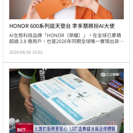
HONOR 600系列這天登台 李多慧將扮AI大使
AI生態科技品牌「HONOR（榮耀）」，在全球已累積
超過 2.8 億用戶，也是2026年同期全球唯一實現出貨量
雙位數逆勢成長的手機品牌。HONOR Taiwan今
2026/06/30 10:02
（30）天宣布，將在7月7日正式在台推出HONOR 600
系列，還找來人氣啦啦隊女神李多慧化身「HONOR 
600慧玩AI創作大使」。