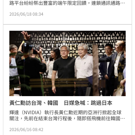
路平台紛紛祭出豐富的端午限定回饋，連鎖通訊通路傑
昇通信今（18）日至6月21日期間，發動全台門市推出
2026/06/18 08:34
限時四天的「年中強檔放粽大特賣」。
黃仁勳訪台灣、韓國 日媒急喊：跳過日本
輝達（NVIDIA）執行長黃仁勳近期的亞洲行掀起全球
關注，先前在結束台灣行程後，隨即搭飛機前往韓國，
不只舉辦韓版兆元宴，甚至還上韓綜、開球，同樣在韓
2026/06/16 08:42
國掀起熱潮。然而日媒卻點出，黃仁勳的亞洲之行走訪