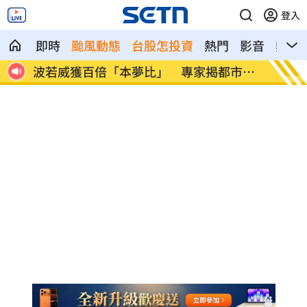
登入
即時
颱風動態
台股怎投資
熱門
影音
熱搜
市傳
LINE更新傳災情！ 用戶怨「主題全報
美國出
廢」
進