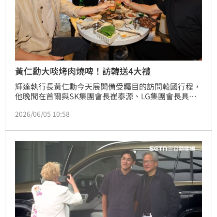
黃仁勳大啖烤肉燒啤！訪韓送4大禮
輝達執行長黃仁勳今天展開備受矚目的訪問韓國行程，
他晚間在首爾與SK集團會長崔泰源、LG集團會長具光
謨及NAVER董事長李海珍大啖烤五花肉和「燒啤」，現
2026/06/05 10:58
場聚集大批希望一睹黃仁勳風采的民眾。