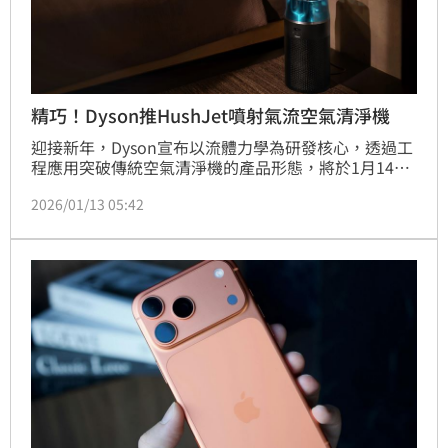
精巧！Dyson推HushJet噴射氣流空氣清淨機
迎接新年，Dyson宣布以流體力學為研發核心，透過工
程應用突破傳統空氣清淨機的產品形態，將於1月14日
推出全新Dyson HushJet™噴射氣流空氣清淨機
2026/01/13 05:42
HJ10。