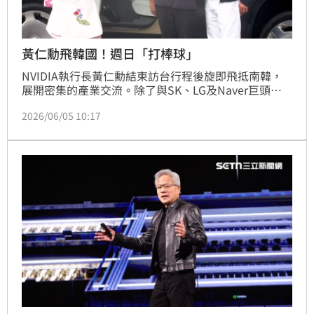
黃仁勳飛韓國！週日「打棒球」
NVIDIA執行長黃仁勳結束訪台行程後旋即飛抵南韓，
展開密集的產業交流。除了與SK、LG及Naver巨頭進
行「烤肉桌外交」，他將於7日在蠶室球場擔任開球嘉
2026/06/05 10:17
賓，並與斗山集團討論實體AI合作。隨後將造訪現代汽
車與Naver，推動智慧移動及「全球AI工廠」計畫。黃
仁勳此行旨在深度整合南韓科技生態系，從運動場到企
業總部，展現NVIDIA擴張AI版圖的決心，並以親民外
交手段強化與韓企的戰略合作。