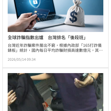
全球詐騙指數出爐 台灣排名「後段班」
台灣近年詐騙案件層出不窮，根據內政部「165打詐儀
錶板」統計，國內每日平均詐騙財損高達數億元，其中
又以「假投資」詐騙造成的損失最為驚人。最近一份針
2026/05/14 09:34
對全球112個國家與地區的資安風險脆弱度調查也揭
露，台灣在防詐與資安韌性排名中位居後段班，整體表
現落後日本、南韓等亞洲鄰近國家。