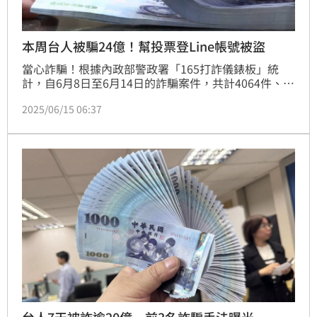
本周台人被騙24億！幫投票登Line帳號被盜
當心詐騙！根據內政部警政署「165打詐儀錶板」統
計，自6月8日至6月14日的詐騙案件，共計4064件、金
額24.7億元，其中，詐騙手法第一名為「假投資詐
2025/06/15 06:37
騙」，其次為「網路購物詐騙」、「假交友(投資詐財)
詐騙」，另外，有民眾幫朋友線上投票，結果LINE卻
被盜用，亂發借錢訊息給通訊錄上的每一個好友。