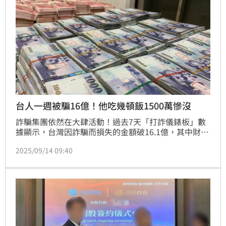
台人一週被騙16億！他吃幾頓飯1500萬慘沒
詐騙集團依然在大肆活動！過去7天「打詐儀錶板」數
據顯示，台灣因詐騙而損失的金額破16.1億，其中財損
金額第一名是「假投資詐騙」。打詐儀錶板分享案例，
2025/09/14 09:40
有受害者被詐團邀去投資「貴金屬提煉」，對方接連請
他吃飯、提供看似很有前景的簡報等，假裝專業，讓受
害者一直把錢投入，當驚覺是詐騙時，1500萬已被吸
走。