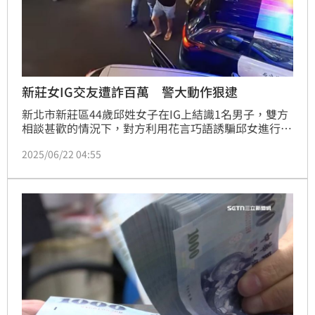
新莊女IG交友遭詐百萬 警大動作狠逮
新北市新莊區44歲邱姓女子在IG上結識1名男子，雙方
相談甚歡的情況下，對方利用花言巧語誘騙邱女進行假
投資，前後共詐約200萬元，直到邱女遲遲無法出金才
2025/06/22 04:55
驚覺上當。警方知悉後，使出將計就計，邀約車手於昨
（21）日晚間面交，在警方佈陣下才順利逮到惡劣的
30歲呂姓假幣商。