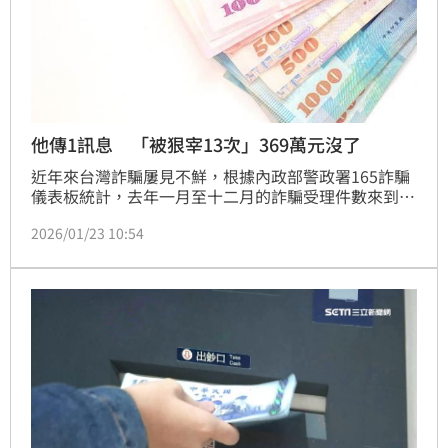
他傳1訊息 「被狠宰13次」369萬元沒了
近年來台灣詐騙屢見不鮮，根據內政部警政署165詐騙
儀表板統計，去年一月至十二月的詐騙受理件數來到
176242件，詐騙金額更是高達893.26億，但據統計，
2026/01/23 10:54
去年12月相較前年8月，受理件數減少33%、財損數減
少52%。