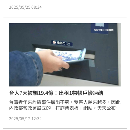
損失金額和遭詐騙手法，而最近一週（5月18日至24
2025/05/25 08:34
日）的詐騙案件受理數達3938件，財產損失金額則超
過20億元。
台人7天被騙19.4億！出租1物帳戶慘凍結
台灣近年來詐騙事件層出不窮，受害人越來越多，因此
內政部警政署設立的「打詐儀表板」網站，天天公布詐
騙受理案件、損失金額和遭詐騙手法，本周（5月4日至
2025/05/12 12:34
5月10日）詐騙受理案件數量多達3540件，財產損失金
額達19億4880萬3000元。詐騙手法仍以假投資詐騙為