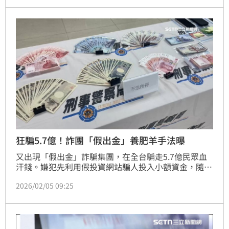
戶為個人帳戶，男子所稱的投資流程也不同正常流程，
判斷蘇女遭遇假投資詐騙，與行員耐心勸說，蘇女終於
打消匯款念頭，保住荷包。
狂騙5.7億！詐團「假出金」養肥羊手法曝
又出現「假出金」詐騙集團，在全台騙走5.7億民眾血
汗錢。嫌犯先利用假投資網站騙人投入小額資金，隨後
指派「出金手」匯錢給被害人，營造賺錢假象，誘騙被
2026/02/05 09:25
害人加碼，等鉅款到手隨即神隱。專案小組歷經四波掃
蕩，逮捕42人，清查後發現，有名被害女會計一人被騙
走2200萬。