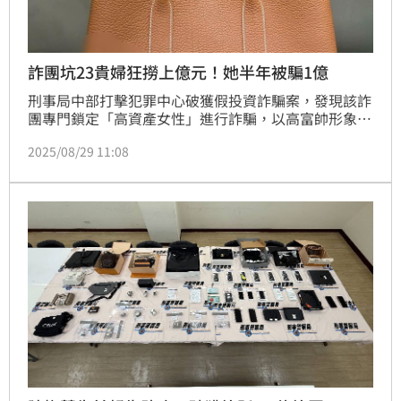
詐團坑23貴婦狂撈上億元！她半年被騙1億
刑事局中部打擊犯罪中心破獲假投資詐騙案，發現該詐
團專門鎖定「高資產女性」進行詐騙，以高富帥形象對
被害人發動愛情攻勢，再引誘投資，半年來一共有23名
2025/08/29 11:08
女性受害，詐騙金額高達1億7344萬元；其中1名貴婦
最慘，總共被騙走1億元，損失慘重。