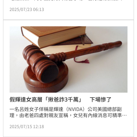
到場，並聯繫鎖匠開門入屋，始知葉翁與黃姓妻子（68
2025/07/23 06:13
歲）陳屍床上；據了解，2024年11月間，黃女誤信假
投資廣告，3個月遭騙250萬元，夫妻倆才會選擇輕
生；23日下午時分，檢方相驗葉姓夫婦遺體，並質疑警
方蒐證不完備。
假輝達女高層「揪爸詐3千萬」 下場慘了
一名呂姓女子佯稱是輝達（NVIDA）公司美國總部副
理，由老爸四處對親友宣稱，女兒有內線消息可精準投
資美股等，父女從2020至2022年間詐走3千6百多萬。
2025/07/15 12:18
案經起訴，宜蘭地院審結，詐欺罪及偽造文書罪，處應
執行4年6月徒刑。可上訴。呂父在今年4月死亡，諭知