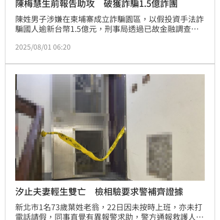
陳梅慧生前報告助攻 破獲詐騙1.5億詐團
陳姓男子涉嫌在柬埔寨成立詐騙園區，以假投資手法詐
騙國人逾新台幣1.5億元，刑事局透過已故金融調查師
陳梅慧遺留的分析報告，查出陳男等4人涉案，逮捕後
2025/08/01 06:20
依詐欺等罪送辦。
汐止夫妻輕生雙亡 檢相驗要求警補齊證據
新北市1名73歲葉姓老翁，22日因未按時上班，亦未打
電話請假，同事直覺有異報警求助，警方通報救護人員