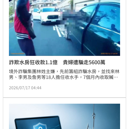
金金額竟超過新台幣2.7億元，全案已依法移送地檢署
偵辦。
詐欺水房狂收款1.1億 貴婦遭騙走5600萬
境外詐騙集團林姓主嫌，先前籌組詐騙水房，並找來林
男、李男及詹男等18人擔任收水手，7個月內收取贓款
高達1億1千萬元，最高的是1名65歲貴婦被騙走5600萬
2026/07/17 04:44
元，另名營造商則被詐得3000萬元，其中1名女子被騙
走120萬元後，還被吸收成為車手，刑事局發動三波查
緝行動，一舉逮捕林嫌等19人到案，全案訊後依組織犯
罪、加重詐欺等罪嫌移送法辦。