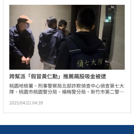
最大宗，財產損失金額有11.1億元。
跨幫派「假冒黃仁勳」推薦飆股吸金被逮
桃園地檢署、刑事警察局北部詐欺偵查中心偵查第七大
隊、桃園市桃園警分局、楊梅警分局、新竹市第二警分
局日前攜手偵破跨幫派假投資詐欺案。該詐騙集團假冒
2025/04/21 04:39
冒輝達執行長黃仁勳、財經專家黃清照，以「穩賺不
賠」等話術，誘騙被害人投入資金，總計造成超過
6000萬元損失。警方查獲26歲邱姓主嫌等18人，全案
依組織犯罪防制條例等罪嫌移送桃檢偵辦，目前邱嫌在
內共7人已被裁定羈押。