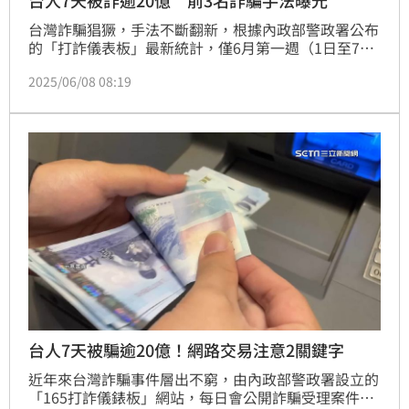
台人7天被詐逾20億 前3名詐騙手法曝光
台灣詐騙猖獗，手法不斷翻新，根據內政部警政署公布
的「打詐儀表板」最新統計，僅6月第一週（1日至7
日）就接獲高達3744件詐騙案件，累積財產損失金額
2025/06/08 08:19
超過20億元，再度凸顯全民防詐的迫切性。
台人7天被騙逾20億！網路交易注意2關鍵字
近年來台灣詐騙事件層出不窮，由內政部警政署設立的
「165打詐儀錶板」網站，每日會公開詐騙受理案件、