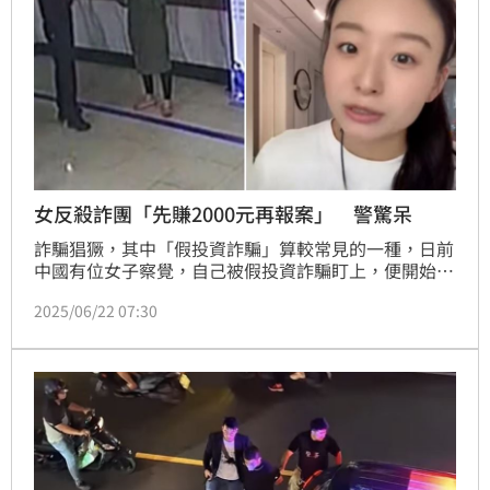
女反殺詐團「先賺2000元再報案」 警驚呆
詐騙猖獗，其中「假投資詐騙」算較常見的一種，日前
中國有位女子察覺，自己被假投資詐騙盯上，便開始演
戲，進入詐團群組配合對方的「投資課程」，當詐團匯
2025/06/22 07:30
款500元人民幣（約新台幣2057元）試圖取信她後，女
子便退出群組，接著報警，警方見其沒被騙反而賺了，
直呼太聰明。