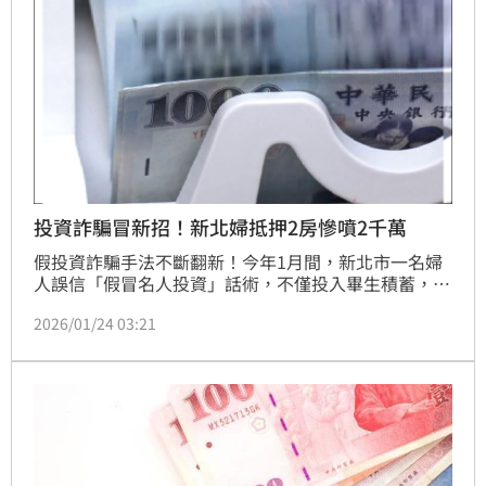
投資詐騙冒新招！新北婦抵押2房慘噴2千萬
假投資詐騙手法不斷翻新！今年1月間，新北市一名婦
人誤信「假冒名人投資」話術，不僅投入畢生積蓄，甚
至將名下2間房屋抵押借款，最終落得投資金血本無
2026/01/24 03:21
歸、背負高額貸款利息的慘痛下場，損失金額超過
2000萬元。該名婦人原本僅在臉書搜尋ETF股票投資資
訊，隨後被引導加入一個投資社群群組，群內充斥大量
「獲利截圖」、「成功案例分享」，營造人人賺錢的假
象。