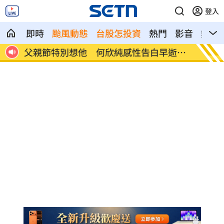
登入
即時
颱風動態
台股怎投資
熱門
影音
熱搜
逝父
參加教召辱罵士官長3字…1原因比一般人
BLAC
慘
問題