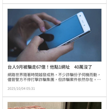
家出走，家屬苦尋14個月，終於在中秋節找到身穿紅衣
的男子枯骨。由於男子家屬無力負擔喪葬費用，議員張
雪如緊急介入，由快樂天堂基金會全力協助喪葬事宜。
台人9月被騙走67億！他點1網址 40萬沒了
網路世界隨著時間越發成熟，不少詐騙份子伺機而動，
儘管警方不停打擊詐騙集團，但詐騙案件依然存在。據
內政部警政署165打詐儀表板顯示，民國114年9月份統
2025/10/04 05:31
計詐騙案件共1萬4109件、損失財產共67億1779.7萬
元，當中受理最多的詐騙案件就是網路購物。