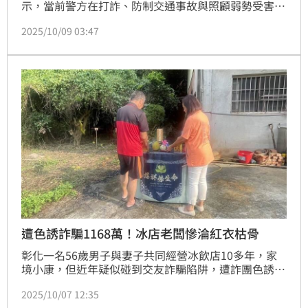
示，當前警方在打詐、防制交通事故與照顧弱勢受害者
等面向，採取「教育、工程與執法」並重的策略，並以
2025/10/09 03:47
科技與社會資源補強人力與制度短板。面對詐騙手法日
新月異、行人與高齡交通風險增加、以及毒駕與家暴等
問題，他強調以預防與即時反應並重，並呼籲市民提高
警覺與善用可得資源。
遭色誘詐騙1168萬！冰店老闆慘淪紅衣枯骨
彰化一名56歲男子與妻子共同經營冰飲店10多年，家
境小康，但近年疑似碰到交友詐騙陷阱，遭詐團色誘又
誤信假投資訊息，陸續投入多年積蓄還到處借貸，一共
2025/10/07 12:35
被騙走1168萬元。男子變賣房產仍債台高築，悲憤離