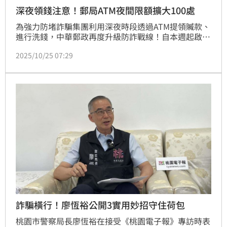
深夜領錢注意！郵局ATM夜間限額擴大100處
為強力防堵詐騙集團利用深夜時段透過ATM提領贓款、
進行洗錢，中華郵政再度升級防詐戰線！自本週起啟動
第二波夜間提款降額措施，將管制範圍擴大至全台共
2025/10/25 07:29
100間郵局。在特定夜間時段，這些郵局的ATM提領金
額將大幅受限。
詐騙橫行！廖恆裕公開3實用妙招守住荷包
桃園市警察局長廖恆裕在接受《桃園電子報》專訪時表