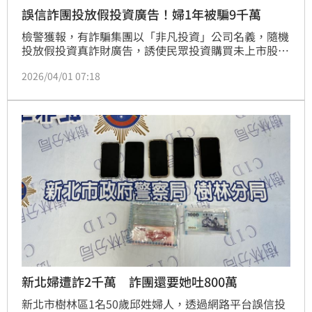
誤信詐團投放假投資廣告！婦1年被騙9千萬
檢警獲報，有詐騙集團以「非凡投資」公司名義，隨機
投放假投資真詐財廣告，誘使民眾投資購買未上市股
票，保證獲利。一名婦人1年內就被騙走9000萬餘元。
2026/04/01 07:18
台北地檢署31日指揮刑事警察局兵分6路發動搜索，拘
提康姓男子等5名車手到案，1日訊後依詐欺等罪，移送
北檢複訊。
新北婦遭詐2千萬 詐團還要她吐800萬
新北市樹林區1名50歲邱姓婦人，透過網路平台誤信投