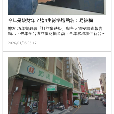
今年是破財年？這4生肖慘遭點名：易被騙
據2025年警政署「打詐儀錶板」與各大資安調查報告
顯示，去年全台遭詐騙財損金額，全年累積粗估新台幣
900億至1,000億元。此外，數據顯示，受害者年齡層
2026/01/05 05:17
以40～49歲的社會中堅份子最多；地理分布上，則以
雙北及台中市等人口密集的都會區受害情況最為嚴重。
新的一年到來，知名民俗專家楊登嵙老師提醒，有4大
生肖的財運在今（2026）年容易遇到「亂流」，恐成
詐騙集團鎖定的「肥羊」，在面對高利誘惑時得小心求
證。