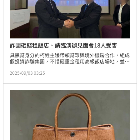
詐團砸錢租飯店、請臨演辦見面會18人受害
具黑幫身分的柯姓主嫌帶領幫眾與境外機房合作，組成
假投資詐騙集團，不惜砸重金租用高級飯店場地，並招
募臨時演員依劇本演出「股票老師見面會」、「簽約儀
2025/09/03 03:25
式」，再搭配AI換臉與修圖生成假影音，營造專業投資
假象，誘使18名被害人投入資金，損失逾1億2000萬
元。專案小組鎖定成員與組織架構後，於北北基展開搜
索，拘提柯嫌等17人，並查獲現金1373萬元、
USDT20萬顆及大批假鈔等，成功瓦解該詐騙集團。