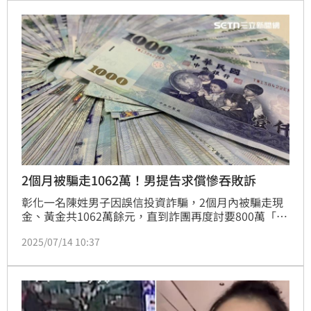
不受理判決。
2個月被騙走1062萬！男提告求償慘吞敗訴
彰化一名陳姓男子因誤信投資詐騙，2個月內被騙走現
金、黃金共1062萬餘元，直到詐團再度討要800萬「解
凍帳戶」費用時，才驚覺被騙報警，警方順勢設局逮捕
2025/07/14 10:37
謝姓車手及尤姓監控手。事後陳男向二人提出民事求
償，希望能追回鉅款，但法官審理認為陳男之前被騙
時，謝姓車手尚未入境、監控手也還沒加入詐團，因此
判陳男敗訴，二人免賠。