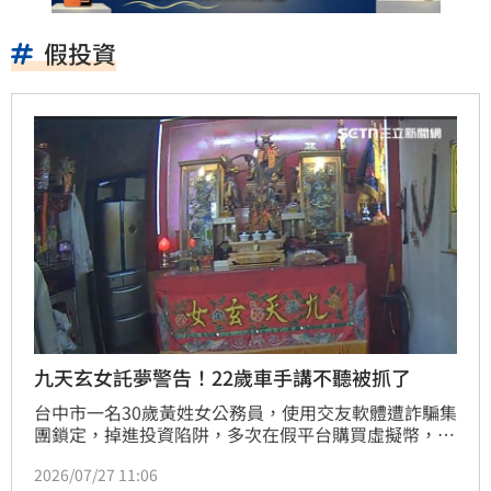
假投資
九天玄女託夢警告！22歲車手講不聽被抓了
台中市一名30歲黃姓女公務員，使用交友軟體遭詐騙集
團鎖定，掉進投資陷阱，多次在假平台購買虛擬幣，一
共被騙走274萬。警方獲報循線破獲假幣商洗錢集團，
2026/07/27 11:06
逮捕5名嫌犯，其中22歲李姓車手，家中虔誠供奉「九