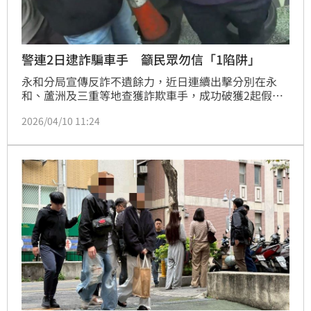
警連2日逮詐騙車手 籲民眾勿信「1陷阱」
永和分局宣傳反詐不遺餘力，近日連續出擊分別在永
和、蘆洲及三重等地查獲詐欺車手，成功破獲2起假投
資詐騙案件，共逮捕3名犯嫌，全案依詐欺罪移送偵
2026/04/10 11:24
辦。