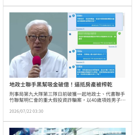
天玄女」，李男落網後表示曾收到神明託夢警告「不要
再做壞事了」，自己卻執迷不悟，最終遭檢警逮捕，被
依詐欺罪嫌起訴。
地政士聯手黑幫吸金破億！逼抵房產被榨乾
刑事局第九大隊第三隊日前破獲一起地政士、代書聯手
竹聯幫明仁會的重大假投資詐騙案，以40歲項姓男子為
首的詐騙集團，和境外機房合作，冒用聯電前董事長曹
2026/07/22 03:30
興誠名義誘騙民眾投資。甚至在被害人資金燃盡時，出
動地政士慫恿抵押房產「榨乾最後一分錢」。警方自前
（2024）年發動4波查緝行動，一舉逮捕項嫌、地政士
及代書等共20人，初步清查受害人數高達26人，總吸