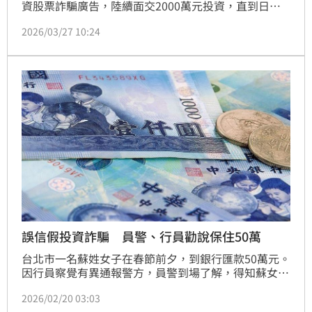
資股票詐騙廣告，陸續面交2000萬元投資，直到日前
接獲對方通知「幸運中籤」，可低價購入熱門股，但需
2026/03/27 10:24
再拿出800萬元才能領取，邱婦覺得有異，詢問165專
線發現遭騙，於是立即報警求助，本週二邱婦與警方合
作，佯裝與對方面交誘出31歲蘇姓男子等4名詐團成員
讓警方逮捕，4人經警詢後依詐欺罪嫌送辦。
誤信假投資詐騙 員警、行員勸說保住50萬
台北市一名蘇姓女子在春節前夕，到銀行匯款50萬元。
因行員察覺有異通報警方，員警到場了解，得知蘇女在
網路上認識自稱保險經理人的男子，對方以投資高報酬
2026/02/20 03:03
保單為由，要求蘇女匯款到他指定的帳戶裡，但因該帳