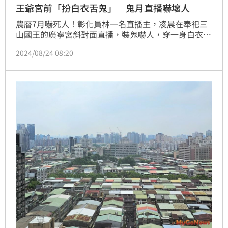
王爺宮前「扮白衣舌鬼」 鬼月直播嚇壞人
農曆7月嚇死人！彰化員林一名直播主，凌晨在奉祀三
山國王的廣寧宮斜對面直播，裝鬼嚇人，穿一身白衣接
著超長舌頭，在夜間非常顯眼，尤其鬼月，嚇壞不少用
2024/08/24 08:20
路人；台中也有民眾晚間開車外出吃宵夜，結果遇到有
人穿紅衣長髮飄逸，嚇出一身冷汗，後續警方調查，發
現對方騎乘醫療用代步車，應遵守一般行人之管制規
定，違者依道交通管理條例可處新台幣五百元罰鍰。