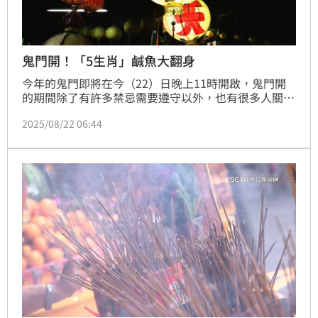
鬼門開！「5生肖」鹹魚大翻身
今年的鬼門即將在今（22）日晚上11時開啟，鬼門開
的期間除了有許多禁忌需要遵守以外，也有很多人關心
自己是否有轉運的機會。對此，清水夢國際塔羅小孟老
2025/08/22 06:44
師列出「5生肖」在這段期間不僅投資狀況良好，在業
績、薪資方面都會有不錯的回報。