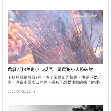
農曆7月3生肖小心災厄 屬鼠犯小人恐破財
下個月就是農曆7月，除了常聽到的禁忌，像是不要玩
水、深夜不要吹口哨等，還有什麼要注意的嗎？命理專
家湯鎮偉就提醒，有3個生肖在農曆7月時因氣特別重，
2026/07/31 10:49
最好不要太鐵齒，還可能犯小人、有車關，行事上最好
要小心一點。