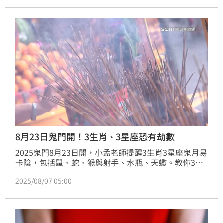
害，無奈遺體一直找不到，後來依民間習俗「牽亡
魂」，聽被害人「親自說」被殺經過，終於順利找到兇
手，順利破案。
8月23日鬼門開！3生肖、3星座恐有劫數
2025鬼門8月23日開，小孟老師提醒3生肖3星座鬼月易
卡陰，包括鼠、蛇、猴與射手、水瓶、天蠍。教你3招
避煞：艾草、紅包袋與綠葉，輕鬆化煞保平安！
2025/08/07 05:00