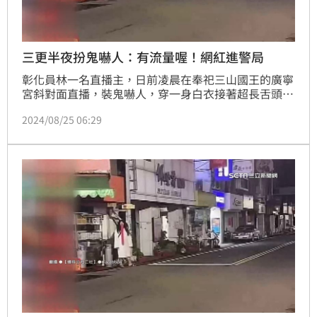
三更半夜扮鬼嚇人：有流量喔！網紅進警局
彰化員林一名直播主，日前凌晨在奉祀三山國王的廣寧
宮斜對面直播，裝鬼嚇人，穿一身白衣接著超長舌頭，
在夜間非常顯眼，尤其鬼月，嚇壞不少用路人。有路人
2024/08/25 06:29
因此氣到報警，警方隨即逮捕該名直播主和其搭檔，並
依照社會秩序維護法送辦。