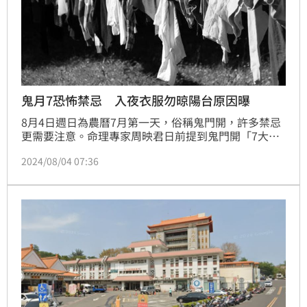
鬼月7恐怖禁忌 入夜衣服勿晾陽台原因曝
8月4日週日為農曆7月第一天，俗稱鬼門開，許多禁忌
更需要注意。命理專家周映君日前提到鬼門開「7大禁
忌」，提醒千萬不要觸犯，才不會招惹「好兄弟」。
2024/08/04 07:36