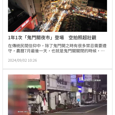
1年1次「鬼門關夜市」登場 空拍照超壯觀
在傳統民間信仰中，除了鬼門開之時有很多禁忌需要遵
守，農曆7月最後一天，也就是鬼門關關閉的時候，人
們認為這天尤其不可以馬虎，以免招來厄運。苗栗縣苑
2024/09/02 10:26
裡鎮市場在每年農曆7月29日都會舉行一年一度的「鬼
門關大夜市」，今年的規模再度擴大，不少民眾慕名而
來。