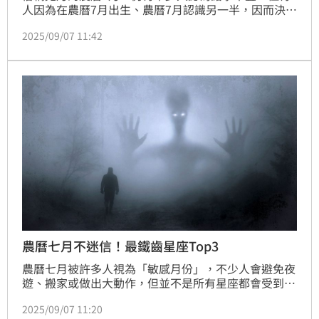
人因為在農曆7月出生、農曆7月認識另一半，因而決定
今年七月結婚，促成「三合一」，一向保守的79歲阿嬤
2025/09/07 11:42
也不反對，還希望明年七月抱曾孫完成「四合一」。
農曆七月不迷信！最鐵齒星座Top3
農曆七月被許多人視為「敏感月份」，不少人會避免夜
遊、搬家或做出大動作，但並不是所有星座都會受到這
種氛圍影響。塔羅牌老師艾菲爾撰文指出，有些人天生
2025/09/07 11:20
就是理性派，他們相信科學、數據與實證，不容易被傳