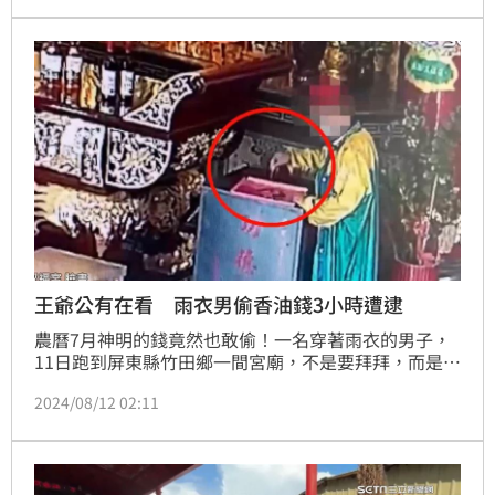
王爺公有在看 雨衣男偷香油錢3小時遭逮
農曆7月神明的錢竟然也敢偷！一名穿著雨衣的男子，
11日跑到屏東縣竹田鄉一間宮廟，不是要拜拜，而是透
過工具，在功德箱裡偷走100元，廟方立刻報警，警方
2024/08/12 02:11
調閱監視器則是發現，這名男子是轄區慣犯，因此3小
時就順利破案，將他依法送辦。