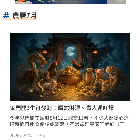
農曆7月
鬼門開3生肖發財！屬蛇財運、貴人運旺爆
今年鬼門開在國曆8月12日深夜11時，不少人都擔心這
段時間可能會倒楣或變衰。不過命理專家王老師（王昆
山）表示，有3個生肖特別旺，尤其是屬蛇的人，財
2026/08/02 12:55
運、貴人運及事業運都會有感提升。