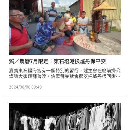
獨／農曆7月限定！東石塭港撿爐丹保平安
嘉義東石福海宮有一個特別的習俗，爐主會在廟前掛公
燈讓大家拜拜普渡，信眾拜完就會擲筊把爐丹帶回家保
平安，而爐丹就是俗稱的香灰，有的居民甚至還會在家
2024/08/08 09:49
門口用斗笠掛出公燈，也是要祭拜好兄弟祈福順遂。