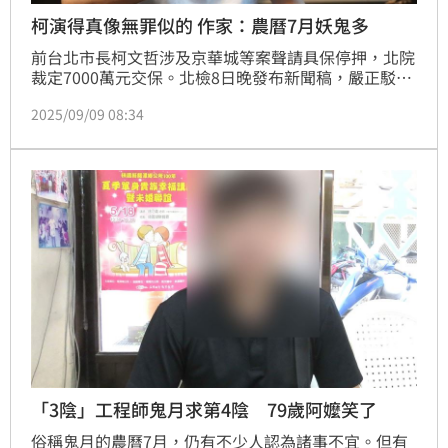
柯演得真像無罪似的 作家：農曆7月妖鬼多
前台北市長柯文哲涉及京華城等案聲請具保停押，北院
裁定7000萬元交保。北檢8日晚發布新聞稿，嚴正駁斥
柯文哲所言「檢察官什麼都沒查到」言論，並表示對柯
2025/09/09 08:34
文哲具保將儘速提起抗告。國策顧問、作家黃越綏說，
若果真清白，為什麼會被判28年的重罪？被交保的重犯
演得像真的無罪似的，只能感嘆農曆七月妖鬼多，但願
天佑台灣！
「3陰」工程師鬼月求第4陰 79歲阿嬤笑了
俗稱鬼月的農曆7月，仍有不少人認為諸事不宜。但有