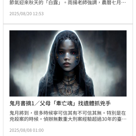
節氣迎來秋天的「白露」。雨揚老師強調，農曆七月不
只「鬼門開」的月份，也是「孝道月」，只要心存善
2025/08/20 12:53
良，以慈悲心普渡有情眾生，就可以為自己種下善因，
迎來財福滿滿的善果。12生肖財運最強前三名是牛、
羊、狗！
鬼月書摘1／父母「牽亡魂」找遺體抓兇手
鬼月將到，很多時候寧可信其有不可信其無。特別是在
兇殺案的時候。偵辦無數重大刑案經驗超過30年的臺灣
知名老探長謝松善在最新著作《臺灣大案鑑識現場》
2025/08/08 01:00
中，曝光一段離奇經驗。民國82年一位國小女童被殺