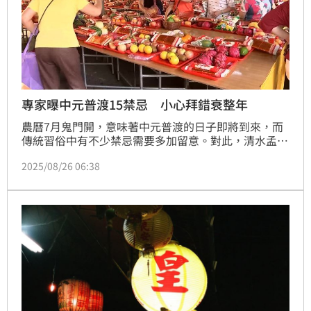
專家曝中元普渡15禁忌 小心拜錯衰整年
農曆7月鬼門開，意味著中元普渡的日子即將到來，而
傳統習俗中有不少禁忌需要多加留意。對此，清水孟國
際塔羅小孟老師列出普渡祭拜的「15禁忌」，提醒民眾
2025/08/26 06:38
千萬要注意，小心拜錯衰整年！