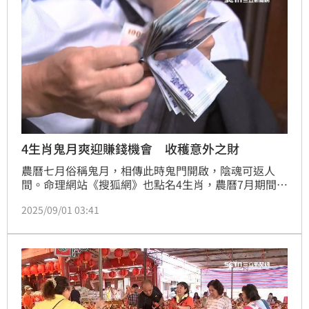
4生肖鬼月爽迎賺錢機會 收穫意外之財
農曆七月俗稱鬼月，相傳此時鬼門開啟，陰魂可返人
間。命理網站《搜狐網》也點名4生肖，農曆7月期間貴
人帶來賺錢機會，只要大方待人，就有機會進帳更多。
2025/09/01 03:41