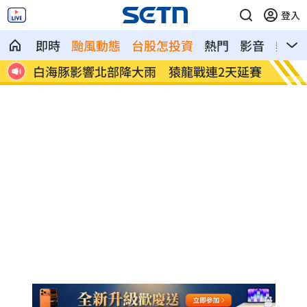
登入
即時
颱風動態
台股怎投資
熱門
影音
熱搜
天延賽
出國別亂連免費Wi-Fi 做錯信用卡恐遭盜
8月佈
億