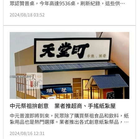
眾認贊普桌，今年高達9536桌，刷新紀錄，這些供品
在法會後，將分送給弱勢族群，供品一字排開超澎拜場
2024/08/18 03:52
面，非常壯觀。
中元祭祖拚創意 業者推超商、手搖紙紮屋
中元普渡即將到來，民眾除了購買祭祖食品和飲料，紙
紮用品也是熱門選擇。業者推出各式創意紙紮祭品，建
築物更包含超商、手搖飲料店，還有診所等等，還可以
2024/08/16 12:31
依照客戶需求進行客製化。