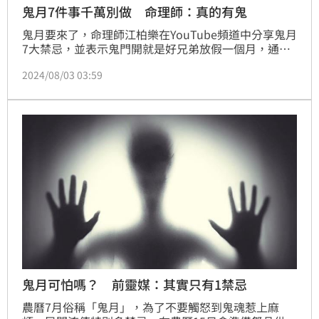
鬼月7件事千萬別做 命理師：真的有鬼
鬼月要來了，命理師江柏樂在YouTube頻道中分享鬼月
7大禁忌，並表示鬼門開就是好兄弟放假一個月，通常
神明、神明的兵將都不會去干擾，因此台灣大大小小的
2024/08/03 03:59
廟，在鬼月都沒有起乩、辦事，神明會休息一個月。
鬼月可怕嗎？ 前靈媒：其實只有1禁忌
農曆7月俗稱「鬼月」，為了不要觸怒到鬼魂惹上麻