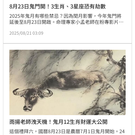
8月23日鬼門開！3生肖、3星座恐有劫數
2025年鬼月有哪些禁忌？因為閏月影響，今年鬼門將
延後至8月23日開啟。命理專家小孟老師在粉專影片中
提醒，有3個生肖與3個星座在鬼月期間特別容易「卡
2025/08/21 03:09
陰」、招來煞氣，甚至恐有劫數。他建議提前準備避邪
小物，如艾草、紅包袋或綠葉，幫助化煞保平安。
雨揚老師洩天機！鬼月12生肖財運大公開
這個禮拜六，國曆8月23日是農曆7月1日鬼月開始。24