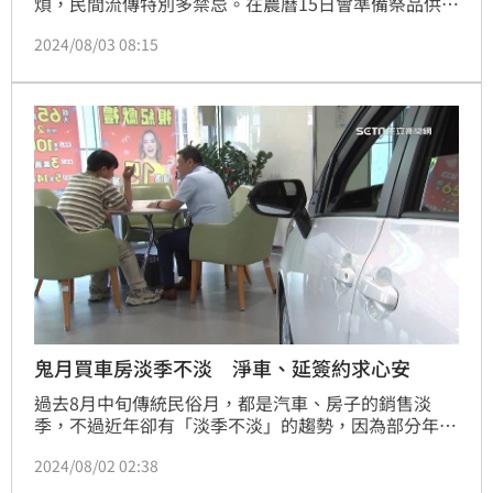
煩，民間流傳特別多禁忌。在農曆15日會準備祭品供奉
給孤魂們，但對佛教來說，7月是被認為是「吉祥
2024/08/03 08:15
月」。電視劇《通靈少女》原型人物、前靈媒「索非
亞」就表示，「七月半也可以很歡樂啊，誰說不能去游
泳？甚至不能結婚，吼～別怕，能結婚就快結吧」！另
外，她也分享自身經驗，中元普渡若擺設太豐盛，恐招
來「1狀況」。（記者：周宸妘）
鬼月買車房淡季不淡 淨車、延簽約求心安
過去8月中旬傳統民俗月，都是汽車、房子的銷售淡
季，不過近年卻有「淡季不淡」的趨勢，因為部分年輕
民眾不在乎鬼月習俗，反而希望藉此撿便宜。不過，真
2024/08/02 02:38
要在鬼月買車買房，還是有應對方式能求個心安。