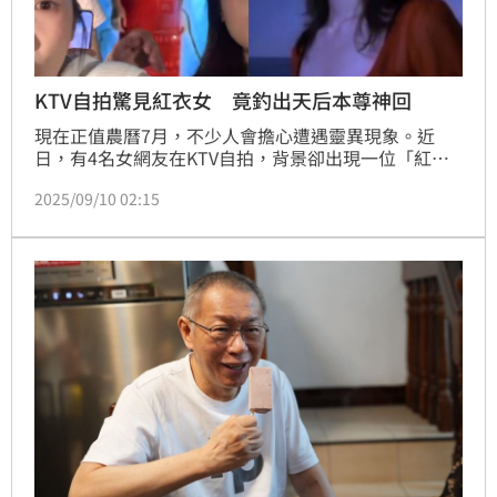
KTV自拍驚見紅衣女 竟釣出天后本尊神回
現在正值農曆7月，不少人會擔心遭遇靈異現象。近
日，有4名女網友在KTV自拍，背景卻出現一位「紅衣
女子」，嚇得4人驚聲尖叫，結果真相爆笑反轉，其實
2025/09/10 02:15
是《聽海》MV裡的天后張惠妹，貼文一出，立刻引發
網友熱議，甚至還釣出張惠妹本人回應，「至少我很冷
靜」。