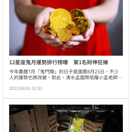
12星座鬼月運勢排行榜曝 第1名財神狂擁
今年農曆7月「鬼門開」的日子是國曆8月23日，不少
人的運勢也將改變。對此，清水孟國際塔羅小孟老師就
分享，12星座在今年農曆七月的運勢，並表示8月木星
2025/08/01 02:31
正式進入到巨蟹座，加上抽到力量排的正位，顯示對於
家庭傳統或國家議題，容易被放大討論跟解釋，若是本
來處於混亂的情況，這個月有機會重振，而且會往好的
方向前進。