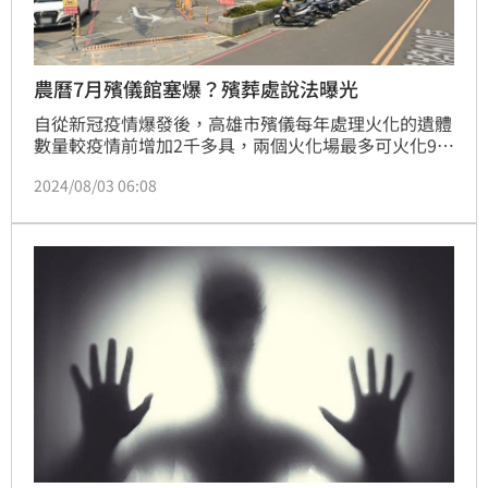
農曆7月殯儀館塞爆？殯葬處說法曝光
自從新冠疫情爆發後，高雄市殯儀每年處理火化的遺體
數量較疫情前增加2千多具，兩個火化場最多可火化96
具，常常在上限運轉，目前又有農曆7月不辦喪事的習
2024/08/03 06:08
俗，因此許多喪家忙著在壓線前處理後事，因此造成停
靈區滿載、排隊火化的情形出現，而通常為達官顯要舉
辦喪事的景行廳目前暫時用來冰存遺體。