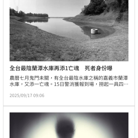
全台最陰蘭潭水庫再添1亡魂 死者身份曝
農曆七月鬼門未關，有全台最陰水庫之稱的嘉義市蘭潭
水庫，又添一亡魂。15日警消獲報到場，撈起一具四肢
發黑、全身浮腫的男浮屍，死者身份曝光為54歲黃姓男
2025/09/17 09:06
子，檢方相驗初步研判死因爲溺水，後續將調閱監視器
釐清落水方式及時間。