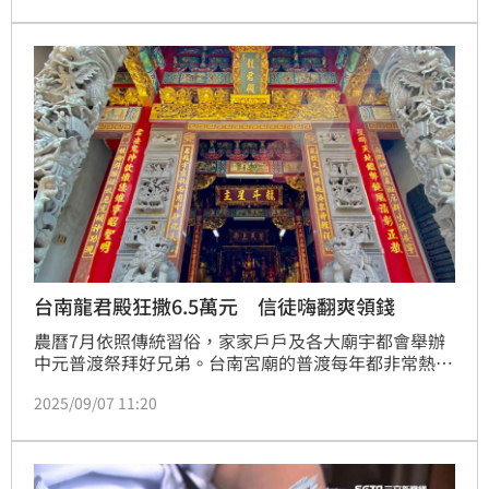
說或禁忌牽動情緒。對他們來說，所謂的禁忌不過是文
化習俗，而非真正能影響命運的因素。在這段期間，這
些「鐵齒星座」反而展現出穩定與自信的態度，不隨流
言起舞，也能在關鍵時刻用理性帶給他人安心。一起來
看看Top3有哪
台南龍君殿狂撒6.5萬元 信徒嗨翻爽領錢
農曆7月依照傳統習俗，家家戶戶及各大廟宇都會舉辦
中元普渡祭拜好兄弟。台南宮廟的普渡每年都非常熱
鬧，其中「開基龍君殿」更是備受矚目，現場除了有滿
2025/09/07 11:20
滿的供品外，今年還祭出了6.5萬元的銅板供民眾「搶
錢」，現場氣氛相當熱鬧。