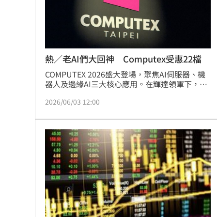
罕病博士彭士齊 輪椅上的生命覺醒！
11
酷澎「爸氣父親節」國際官方品牌齊聚
熱／老AI們大回神 Computex受惠22檔
COMPUTEX 2026盛大登場，聚焦AI伺服器、機
器人及邊緣AI三大核心應用。在輝達領軍下，鴻
海、緯穎等大廠展示最新整櫃式解決方案與
2026/06/03 12:00
Rubin Ultra平台。隨功耗提升，雙鴻與健策的液
冷散熱技術成為資料中心升級關鍵。此外，展會
首設機器人專區，所羅門等廠加速實體AI落地；
輝達更攜手聯發科推出N1X平台，推升AIPC熱
度。相關台廠供應鏈受惠於資本支出擴大，成為
本屆展會最具投資潛力的焦點。