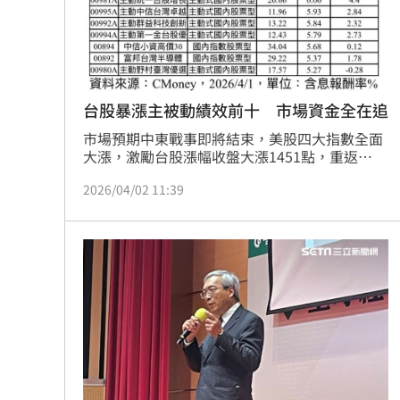
台股暴漲主被動績效前十 市場資金全在追
市場預期中東戰事即將結束，美股四大指數全面
大漲，激勵台股漲幅收盤大漲1451點，重返
33000點大關之上，創史上第二大漲點，也帶動
2026/04/02 11:39
台股ETF飆翻天，4/1收盤績效前十強皆大漲5%
以上，其中，台新臺灣優勢成長主動式ETF基金
（00987A）是唯一漲逾7%，高居主被動ETF績
效王。