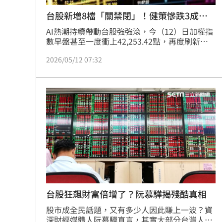
台股新增8檔「關禁閉」！健策慘跌3成入
列
AI熱潮持續帶動台股強強滾，今（12）日加權指
數早盤甚至一度衝上42,253.42點，再度刷新歷
史高點紀錄。台股熱得發燙，證交所、櫃買中心
2026/05/12 07:32
公告新增8檔處置股，當中也包括上週才慘跌逾3
成的散熱股王健策（3653）。健策才公布首季每
股盈餘9.53元的歷史第三高紀錄，就再度面臨關
禁閉的處置。根據公告，這8檔處置股將自13日
起一路關到5月26日。
台股狂飆財富倍增了？阮慕驊揭殘酷真相
股市成全民話題，又有多少人因此賺上一波？資
深財經媒體人阮慕驊直言，其實大部分台灣人都