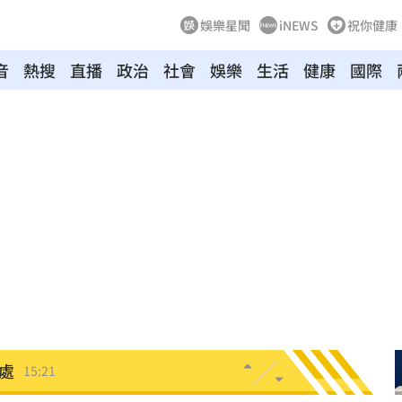
娛樂星聞
iNEWS
祝你健康
音
熱搜
直播
政治
社會
娛樂
生活
健康
國際
曝光
15:27
因
15:26
眼
15:23
上
15:22
奪命
15:21
處
15:21