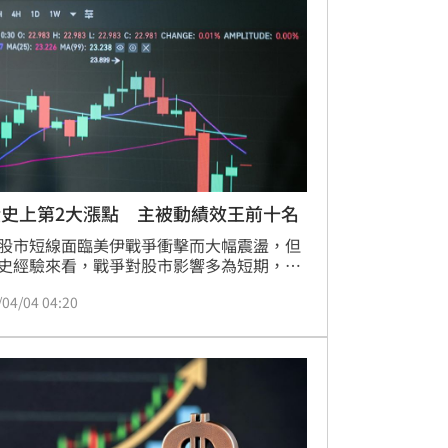
警，短線大盤乖離過大且地緣政治干擾未
預期台股將維持高檔震盪，建議投資人應分
局、買黑不買紅，審慎參與AI驅動的波段行
並留意風險評估。
股史上第2大漲點 主被動績效王前十名
股市短線面臨美伊戰爭衝擊而大幅震盪，但
史經驗來看，戰爭對股市影響多為短期，日
場預期中東戰事即將結束，激勵台股漲幅收
/04/04 04:20
漲1451點，重返33000點大關之上，創史上
大漲點，也帶動台股ETF飆翻天，4/1收盤績
十強皆大漲5%以上，其中，台新臺灣優勢
主動式ETF基金（00987A）是唯一漲逾
，高居主被動ETF績效王。