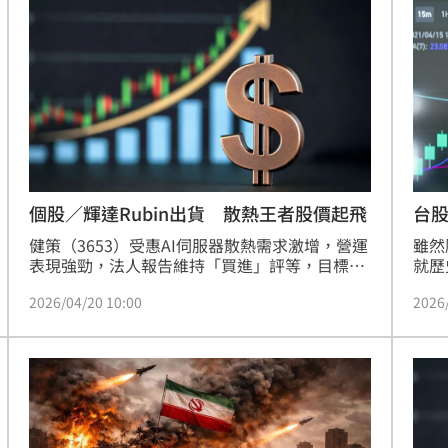
人示
歇，
批布
情，
個股／輝達Rubin出貨 散熱王者股價起飛
台
健策（3653）受惠AI伺服器散熱需求激增，營運
雖然
表現強勁，法人報告維持「買進」評等，目標價
就歷
上調至5,757元。第一季財報優於預期，均熱片
前市
2026/04/20 10:00
2026
出貨暢旺，第二季在產品漲價與新一代AI平台需
盤大
求帶動下，營收及獲利可望顯著成長。新平台如
第二
Rubin均熱片已提前出貨，Feynman晶片具高單
效前
價潛力，預期2027年獲利將翻倍。健策為MI450
成長
晶片均熱片獨家供應商，隨著AI晶片功耗與尺寸
7%
提升，公司穩居產業領導地位，後續營收與獲利
成長動能看好。