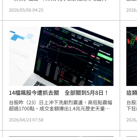
大盤
點。5月6日與7日由光通訊指標華星光、光聖領
2026
2026/05/06 04:25
股超
軍重獲自由；11日起更有M31、健策、矽力-KY
報將
等高價AI股壓軸登場。法人分析，這批指標股在
顯A
處置期間籌碼已獲沉澱，隨著交易動能恢復，可
科、
望為盤面再添猛烈柴火。投資人應密切關注量能
法人
與基本面，掌握這波AI半導體供應鏈的出關行情
群為
與投資契機。
及外
人應
14檔飆股今遭抓去關 全部關到5月8日！
這
台股昨（23）日上沖下洗劇烈震盪，高低點震幅
台股
超過1700點，成交金額爆出1.4兆元歷史天量，
下狂
市場情緒明顯升溫。證交所與櫃買中心盤後同步
點半
2026/04/23 07:58
2026
出手，宣布14檔近期股價飆漲異常個股列入處置
更出
名單，處置期間自今（24）日起至5月8日止，投
中原
資人追價風險升高。
6%