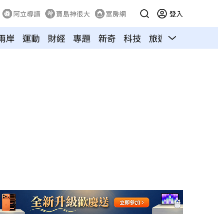
阿立導讀
寶島神很大
富房網
登入
兩岸
運動
財經
專題
新奇
科技
旅遊
汽車
寵物