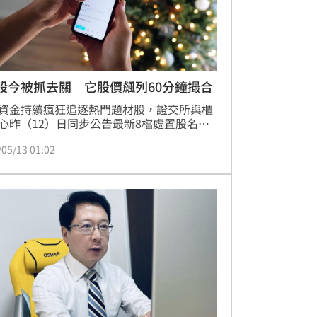
股今被抓去關 它股價飆列60分鐘撮合
資金持續瘋狂追逐熱門題材股，證交所與櫃
心昨（12）日同步公告最新8檔處置股名
自今（13）日起一路處置至5月26日。其中
/05/13 01:02
市場關注的網通股安瑞-KY（3664），近6個
日股價狂飆約6成，因此遭列最嚴格的「60
撮合」交易；另外散熱股王健策（3653）因
二次處置，再度被列入20分鐘撮合名單。