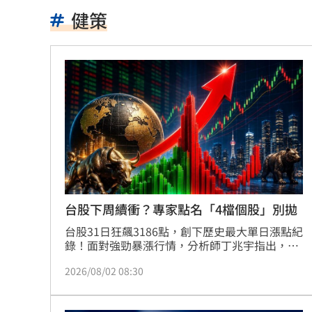
砸錢買爆！「他」單月吸金破新高！
15:
健策
鬼門快開了！民俗專家曝「護身符別亂
詐慈濟10億女律也遇詐！借2億蓋天空塔
致癌油風暴延燒 行政院再嗆台中市
15:
昔爆熱戀張凌赫 白鹿工作室突大動作
暑假3流行病齊發！醫示警：宛如病毒盛
漢光42／畫面曝！模擬敵軍入侵 機砲
台股下周續衝？專家點名「4檔個股」別拋
模特兒經紀人押走3小模1前同事 北檢
台股31日狂飆3186點，創下歷史最大單日漲點紀
錄！面對強勁暴漲行情，分析師丁兆宇指出，下
周盤勢的核心觀察將落在「成交量能能否順利放
中國全民玩梗！「竹知了」大戰華為掀
2026/08/02 08:30
大」以及「月線與季線的反壓攻防」；至於先前
拉回較深的個股，投資人無須急於拋售，其中如
狄鶯離開台灣散心 孫鵬首度鬆口談近
健策、聯亞、全新及金像電等4檔個股，籌碼與