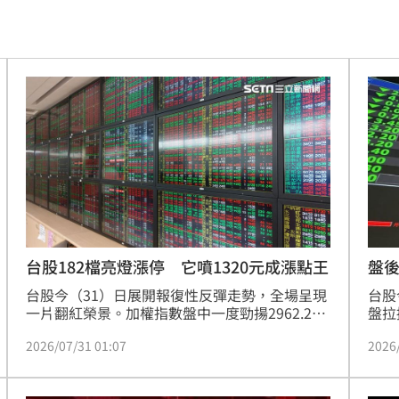
19
請」
15:17
15:17
17
發聲
15:15
宴
15:14
出動
15:14
台股182檔亮燈漲停 它噴1320元成漲點王
盤後
台股今（31）日展開報復性反彈走勢，全場呈現
台股
起訴
15:13
一片翻紅榮景。加權指數盤中一度勁揚2962.22
盤拉
點，站上42895.52點大關，漲幅一度衝破6%，
交值
熱議
15:13
2026/07/31 01:07
2026
寫下史上單日漲點最大紀錄；截至12時40分，指
推升
數漲勢依舊未歇，漲點持續擴大至3200.56點，
強；
況了
15:09
漲幅來到8.01%，暫報43133.86點，共有182檔
光通