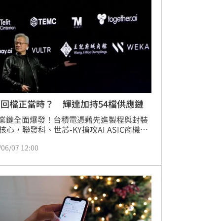
現亮眼。此外，國內疫情升溫亦使防疫概念
高。法人分析，大盤雖尾盤翻紅顯示低檔有
，但短期均線仍偏空，建議投資人現階段應
術性反彈格局看待，操作需保持審慎，並留
際地緣政治與美股財報動向。
回檔正當時？ 輝達加持54檔供應鏈
產業鏈全面爆發！台積電憑藉先進製程與封裝
核心，聯發科、世芯-KY搶攻AI ASIC商機。
AI伺服器規格升級，散熱大廠雙鴻、奇鋐及
/06/07 12:00
龍頭台達電受惠於液冷技術與高功率需求。
代工方面，鴻海、廣達及緯穎受雲端擴建帶
收。此外，所羅門等業者積極布局機器人與
AI，成為下一波成長動能。投資人應密切關
導體、高階零組件及系統組裝等AI受惠族
掌握長線商機。