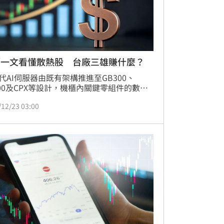
／一文看懂散熱股 台廠三雄賺什麼？
代AI伺服器由既有架構推進至GB300、
200及CPX等設計，機櫃內關鍵零組件的數量
置同步調整。以VR200 CPX為例，據供應鏈
/12/23 03:00
，單一機櫃水冷板配置數量由GB300的6片
至14片，快接頭亦由8顆增加至20～30顆，
配置則趨近於零，散熱重心明顯轉向液冷系
身，顯示新平台已重新定義機櫃級散熱的結
價值分布。