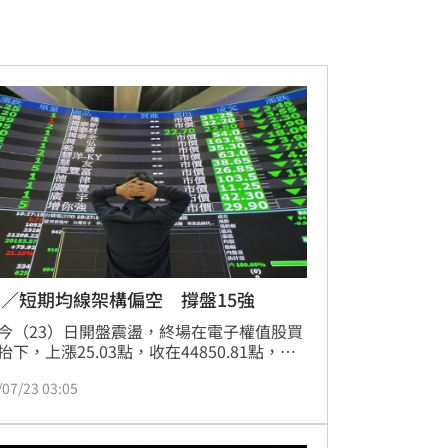
／短期均線架構偏空 撐盤15強
今（23）日開盤震盪，終場在電子權值股買
抬下，上漲25.03點，收在44850.81點，成
8925.16億元。盤面上，中東地緣政治緊張
/07/23 03:05
原油價格，激勵台塑化、台塑等塑化族群走
輝達收購光纖資產消息帶動聯亞、華星光等
訊股大漲；AI液冷散熱需求增溫，奇鋐、健