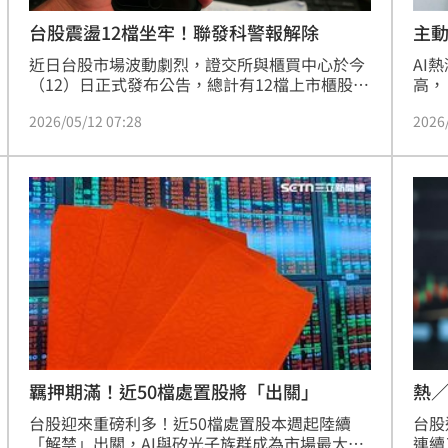
主動
台股震盪12檔坐牢！聯發科警報解除
AI
近日台股市場波動劇烈，證交所與櫃買中心於今
高，
（12）日正式發布公告，總計有12檔上市櫃股票
專家
因近期漲跌幅過大或交易過熱，將從明天5月13
2026
2026/05/12 07:28
動式
日起正式列入「處置股票」。上市部分包含指標
人不
性個股川湖、健策、中釉、聯鈞及明輝-DR共5
日潰
檔；上櫃部分則有華星光、安瑞-KY、竑騰等7
手調
檔。這些個股在處置期間將採取人工撮合，交易
擇袖
流動性將受到大幅限制，處置期間預計執行至5
月26日為止。
熱／
羈押期滿！近50檔處置股將「出關」
台股
台股迎來重磅利多！近50檔處置股本週起陸續
連續
「解禁」出關，AI與矽光子族群成為市場最大亮