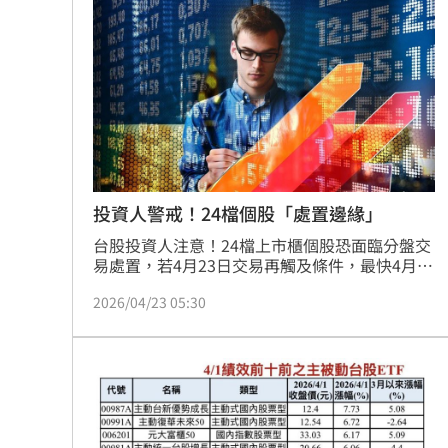
呈科（4768）、凱崴電子（5498）、億而得微
電子（6423）、M31（6643）、建暐
（8092）。20分鐘
投資人警戒！24檔個股「處置邊緣」
台股投資人注意！24檔上市櫃個股恐面臨分盤交
易處置，若4月23日交易再觸及條件，最快4月24
日將被「關禁閉」。這波警戒名單涵蓋健策、上
2026/04/23 05:30
詮等高價電子股，以及矽力*-KY、景碩等中高價
科技股，甚至包含多檔百元以下中小型股。主管
機關將依規定實施5或20分鐘不等的撮合處置。
提醒投資人務必審慎評估，留意處置期間可能產
生的流動性風險，避免資金調度受限。此警訊對
市場交投熱絡的個股影響甚鉅，投資決策前應仔
細研究，確保自身權益。