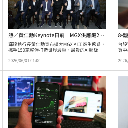
:00
11:00
熱／黃仁勳Keynote日前 MGX供應鏈21
8檔
檔
輝達執行長黃仁勳宣布擴大MGX AI工廠生態系，
台股
攜手150家夥伴打造世界最重、最貴的AI超級電
買中
腦。為迎接新一代Rubin平台，輝達在台產能將
單，
2026/06/01 01:00
2026
翻倍。供應鏈名單曝光，涵蓋台積電、鴻海、台
最受
達電等七大領域台廠。其中，機殼廠可成首度入
交易
列，鴻海則穩坐整機組裝龍頭。隨著全球雲端服
分鐘
務商擴大AI支出，這波液冷散熱、電源及系統組
屬第
裝等台股AI供應鏈，下半年將迎來強勁的成長動
能。