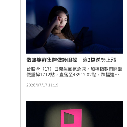
型態均展現支撐，仍具發揮空間。
痛失愛子李智漢 店員一句話讓她當場
白營狂打徐佳青出國 她揭僑委會本務
學者：認為統一後台灣會更好的人該醒
荷莫茲海峽可望重啟通航 金價創7週新
台灣彩券開獎直播中
20:31
散熱族群集體做護眼操 這2檔逆勢上漲
台股今（17）日開盤氣氛急凍，加權指數甫開盤
LIVE三立+24小時直播
15:27
便重摔1712點，直落至43912.02點，跌幅達
3.75%，寫下史上第四大單日跌點紀錄；截至10
三立iNEWS新聞台線上直播
18:00
2026/07/17 11:19
時44分，指數持續探底，暫報43633.12點，跌點
擴大至1991.86點，跌幅也拉大到4.37%。市場
一片慘澹之際，散熱雙雄奇鋐（3017）、雙鴻
市場到酒場料理！可果美蕃茄醬創無限
（3324）卻逆勢走揚，在滿螢幕的綠油油中殺出
兩抹紅光，格外吸睛。
父親節送會拉筋的按摩椅 爸爸「筋歡喜
油品食安事件引關注 挑選保健食品要注