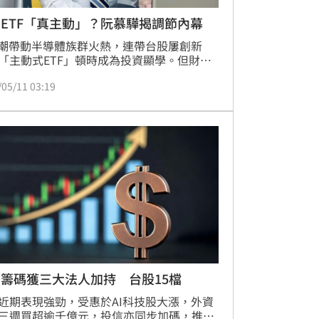
ETF「真主動」？阮慕驊揭調節內幕
熱潮帶動半導體族群火熱，連帶台股屢創新
「主動式ETF」頓時成為投資顯學。但財經
阮慕驊今（11）日在臉書粉專發文提醒，主
/05/11 03:19
ETF其實不如外界所想那般「主動」，投資
應過度期待。比如健策（3653）連11個交易
跌28.4%，但14檔台股主動式ETF，僅3檔出
節，扣除2檔未持有健策股票，其餘9檔都選
手旁觀。
籌碼獲三大法人加持 台股15檔
近期表現強勁，受惠於AI科技股大漲，外資
三週買超逾千億元，投信亦同步加碼，推升