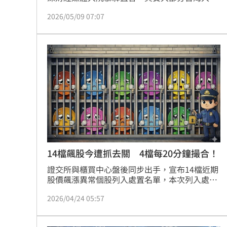
是局外人，尤其不是身處AI供應鏈「贏者圈」的
2026/05/09 07:07
人，只是做股市的「旁觀者」。他建議現在身處
台灣GDP上升、股市市值大升階段，還是要理智
和系統化的參與投資。
14檔飆股今遭抓去關 4檔每20分鐘撮合！
證交所與櫃買中心盤後同步出手，宣布14檔近期
股價飆漲異常個股列入處置名單，本次列入處置
的14檔個股如下：大東電（1623）、永光
2026/04/24 05:57
（1711）、三晃 （1721）、晟鈦（3229）、健
策（3653）、矽力*-KY （6415）、睿生光電
（6861）、宇瞻 （8271）、上詮（3363）、晶