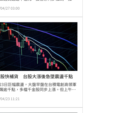
。儘管美伊戰事影響趨緩，市場目光轉向美
/04/27 03:00
級財報週，Meta、微軟、蘋果等科技巨頭財
牽動台廠供應鏈。OpenAI發布GPT-5.5，凸
I產業競爭激烈。根據CMoney篩選，聯發
緯創、廣達等15檔個股因三月營收創高且獲
買超而備受關注，其中AI伺服器與半導體族
焦點。然而，指數乖離過大、融資餘額高檔
資避險空單，顯示短線震盪風險增高，投資
留意盤中波動。
類股快補貨 台股大漲後急墜震盪千點
23日巨幅震盪，大盤早盤在台積電創高領軍
飆逾千點，多檔千金股同步上漲。但上午9
後賣壓急遽湧現，指數快速翻黑，櫃買市場
/04/23 11:21
現「墜崖式」急殺，高低點振幅達7.7%。盤
先大漲的千金股全數翻黑，光電股跌逾
，半導體、電子零組件等也淪為重災區。法