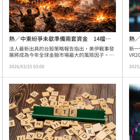
熱
熱／中東紛爭未歇準備兩套資金 14檔操
作
新一
法人最新出具的台股策略報告指出，美伊戰事發
VR
展將成為今年全球金融市場最大的風險因子。若
與配
戰事能於三月底前迅速落幕，在台積電上看三千
2025
2026/03/25 03:00
透露
元的帶動下，台股指數今年底有望挑戰40000點
提升
大關。在市場震盪加劇之際，法人建議準備兩套
風扇
資金輪動操作，並點名台達電（2308）、台光電
統本
（2383）、信邦（3023）、台燿（6274）、健
構與
策（3653）、旺矽（6223）、信驊（5274）、
智邦（2345）與川湖（2059）等AI供應鏈，以
及期元大S&amp;P石油（00642U）、期街口布
蘭特正2（00715L）、欣天然（9918）、新海
（9926）、山隆（2616）等能源與防禦型標的
作為搶反彈的焦點。