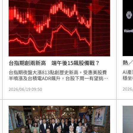
個股攻上漲停。在台股全面報喜的氛圍下，個股
策表
崩潰
表現最為搶眼者，非股王信驊（5274）莫屬，單
股走
15:08
日大漲1320元，穩居今日「漲點王」寶座。
支撐
以技
開酸
15:04
意國
了
15:01
高
15:00
熱／
台指期創兩新高 端午後15飆股備戰？
AI
台指期夜盤大漲813點創歷史新高，受惠美股費
穩坐
半噴漲及台積電ADR飆升，台股下周一有望挑戰
隨著
47K大關。AI伺服器需求強勁，輝達GB系列出貨
2026
2026/06/19 09:50
電源
放量，帶動川湖、奇鋐等供應鏈營運加溫。此
系統
外，AI基建延伸至液冷散熱與光通訊，加上蘋果
動營
AI新機引發換機潮，法人看好鴻海、廣達等長線
可能
12:00
邊緣
成長機會。投資人應密切關注AI資料中心與新平
注半
台量產進度，掌握這波由硬體升級帶動的全球科
」
18:00
群，
技投資熱潮。
意
13:00