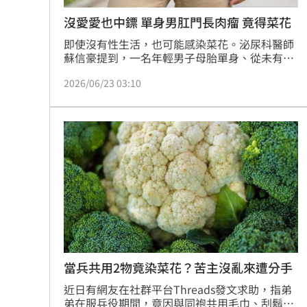
沒愛愛也中鏢 單身男肛門長肉瘤 竟得菜花
即使沒有性生活，也可能感染菜花。泌尿科醫師
蘇信豪提到，一名年輕男子母胎單身、從未有性
經驗，半年前發現肛門附近長出肉瘤，檢查後確
2026/06/23 03:10
診性病「菜花」，讓他相當崩潰。醫師提醒，這
類非性行為感染的案例在臨床上並不少見，並說
明3種可能的傳染途徑。
當兵共用2物竟染菜花？苦主沒亂來遭分手
近日有網友在社群平台Threads發文求助，指弟
弟在服兵役期間，竟因與同袍共用毛巾、刮鬍刀