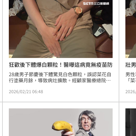
（菜
引起
文不
分逗
狂歡後下體爆白顆粒！醫曝這病竟無疫苗防
壯
28歲男子節慶後下體驚見白色顆粒，誤認菜花自
男性
行塗藥月餘，導致病灶擴散。經顧家醫療總院長
「菜
顧芳瑜診斷，確診為無疫苗可防的「傳染性軟
判。
2026/02/21 06:48
2026
疣」，與猴痘同屬痘病毒家族，傳染途徑廣泛。
性案
顧芳瑜醫師指出，傳染性軟疣呈珍珠狀顆粒，與
花，
菜花的花椰菜狀外觀截然不同。醫師強調，傳染
灶甚
性軟疣目前無疫苗，單純塗藥療效不佳，建議採
「傳
雷射或冷凍等物理性治療。顧芳瑜醫師鄭重呼
籲，私密處若生異物應盡速就醫，切勿擅自用
藥，以免延誤治療黃金期並加