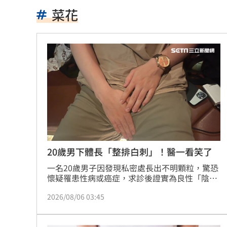
南電Q2財報公布後 目標價調升
00:00
菜花
俄軍空襲烏克蘭首都基輔及周邊 4人喪
費仔確定成自由球員 下一步動向引人
米蘭達離婚奧蘭多布魯13年！罕談前夫
美制裁杜拜加密幣交所！控助伊朗革命
美就業數據爆冷 這信號Fed升息警報降
梅西父親病逝享壽68歲 一路陪伴兒闖
20歲男下體長「整排白刺」！醫一看笑了
一名20歲男子因發現私密處長出不明顆粒，驚恐
5登山客2025年雪崩失蹤 尼泊爾尋獲遺
懷疑罹患性病或癌症，求診後證實為良性「陰莖
珍珠丘疹」。泌尿科醫師戴定恩強調，珍珠丘疹
喝錯傷身！營養師整理喝咖啡「7大守則
2026/08/06 03:45
常見於龜頭冠狀溝，排列整齊，且非性病、不具
傳染性，亦非癌症。醫師說明，若無美觀需求不
美：東南亞詐騙園區多由中國背景組織
需治療，但部分男性為避免伴侶誤解仍會選擇雷