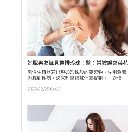
她脫男友褲見整排珍珠！醫：常被誤會菜花
男性生殖器若出現如珍珠般的突起物，先別急著
聯想到性病。泌尿科醫師蘇信豪提到，一對情侶
打算發生性行為，男友卻被女方發現，龜頭冠狀
2026/02/25 04:13
溝有一圈細小凸起，它其實是「珍珠狀陰莖丘
疹」，屬於一種正常的血管纖維瘤增生，並非性
傳染病。