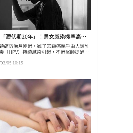
V「潛伏期20年」！男女感染機率高達8
頸癌防治月剛過，雖子宮頸癌幾乎由人類乳
毒（HPV）持續感染引起，不過醫師提醒，
上男性因HPV相關問題就診的比例明顯增
/02/05 10:15
病灶從常見的菜花到影響呼吸道的咽喉病變
，這說明HPV感染「不分男女」，防治已不
是婦產科的責任，也是耳鼻喉頭頸外科、胸
醫師、甚至每個人都該正視的全民健康課
（記者：簡浩正）