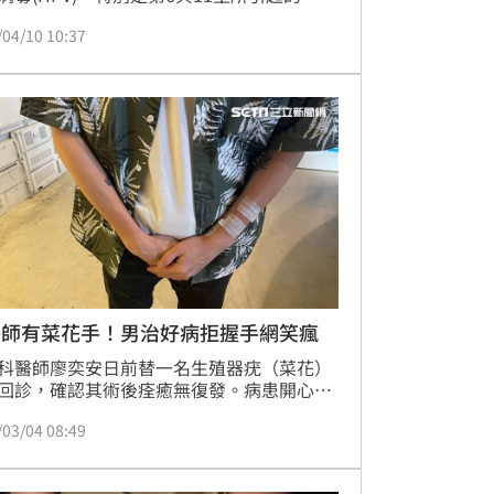
染病。根據調查：台灣性行為活耀者，罹患
/04/10 10:37
生殖器菜花的盛行率約為1.1%，男性發病比
於女性，好發年齡約為20至39歲，此階段為
為的高度活躍期。由於菜花具高度傳染性，
侶處於發病期(肉眼可見病灶)，此時沒有使
險套，傳染率甚至高達 85%。若長期使用保
，可大幅降低 70% 的感染風險，只不
醫師有菜花手！男治好病拒握手網笑瘋
科醫師廖奕安日前替一名生殖器疣（菜花）
回診，確認其術後痊癒無復發。病患開心之
卻在握手致謝時突然收手，笑稱醫師燒過太
/03/04 08:49
花恐有「菜花手」。這番言論讓醫師哭笑不
將經歷分享至網路引發熱議。廖醫師藉此機
教，指出手上常見的「尋常疣」與生殖器疣