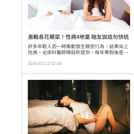
激戰長花椰菜！性病4地雷 砲友說這句快逃
許多年輕人因一時衝動發生親密行為，結果染上
性病。泌尿科醫師陳鈺昕提到，每年寒假後是診
間人潮的高峰期，他根據看診個案統計出「寒假
2026/02/12 02:58
性病排行榜」，並提醒4大砲友地雷行為。尤其
遇到對方說「不用戴啦！我很乾淨」，建議立刻
拒絕，以免中招。