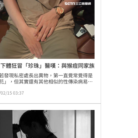
花）是由不同型別的人類乳突病毒（HPV）
，強調手上極少會感染並長出菜花。此衛教
僅破除迷思，也引來網友幽默回應，互動十
趣。
男下體狂冒「珍珠」醫嘆：與猴痘同家族
若發現私密處長出異物，第一直覺常覺得是
花」，但其實還有其他相似的性傳染病易誤
開業泌尿科醫師顧芳瑜分享一名約28歲的男
/02/15 03:37
例，因下體長出白色顆粒，一度被診斷為菜
但持續擦了一個月的專用藥卻不見好轉，病
至變多，經檢查才發現是和猴痘同家族的
染性軟疣」。（記者：簡浩正）