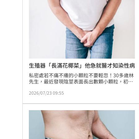
射處理。醫師提醒，私密處顆粒難以自行判斷，
拆監獄家書見「叫別人老婆」人妻氣炸
若出現異狀，應儘速就醫檢查，以排除菜花或傳
染性軟疣等風險，確保健康。
ETF存到2千萬退休！他因1封信重回職場
社宅包租爆糾紛 房客控業者硬闖屋內
馬斯克蓋地球最大晶圓廠 專家揭3大隱
台灣彩券開獎直播中
20:31
生殖器「長滿花椰菜」他急就醫才知染性病
私密處若不痛不癢的小顆粒不要輕忽！30多歲林
LIVE三立+24小時直播
15:27
先生，最近發現陰莖表面長出數顆小顆粒，初期
不痛不癢，因此未特別在意，直到數量逐漸增加
三立iNEWS新聞台線上直播
18:00
2026/07/23 09:55
且外觀呈現花椰菜狀，才趕緊至門診求診。經醫
師檢查後診斷為生殖器病毒疣，接受治療後病灶
已明顯改善。（記者：簡浩正）
台彩父親節推新刮刮樂千萬頭獎超「爸
商場戰國來臨 台中「頂奢大道」逐漸
「拍片人的多重宇宙」職涯論壇9/12登