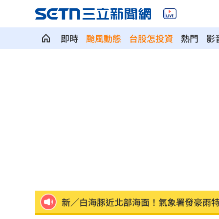
即時
颱風動態
台股怎投資
熱門
影
Fed沒升息股市跌 投信揭下一步布局方
少女在家產子男嬰夭折 裹毛巾藏住處
劍橋最年輕黑人教授閃辭！爆論文抄襲
遊日瘋買恢復衣「穿」越疲勞 2因素助
煮菜遭婆婆罵！尫勸別計較 人妻嘆像
新／白海豚近北部海面！氣象署發豪雨