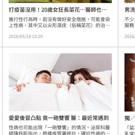
打疫苗沒用！20歲女狂長菜花…醫師也嘆
男洗
氣
進行性行為時，若沒有做好安全措施，可能會染
不少
上性病，其中又以尖形濕疣（俗稱菜花）的治
服務
療，最常面臨反覆發作情況。婦產科醫師李維鈞
嘗試
2026/05/18 10:20
2026
分享，一名20多歲的年輕女患者，因反覆罹病來
診菜
治療，電燒、擦藥、接種疫苗，能做的都做了，
為，
但女患者還是反覆發作，甚至大面積密集復發。
能的
李維鈞感嘆，若患者的生活環境不改變，病毒很
難真正遠離。
愛愛後冒凸點 竟一砲雙響 醫：最近常遇到
獨
性病也可能出現「一砲雙響」的情況。泌尿科醫
「菜
師陳鈺昕指出，根據疾管署統計，確診性病的患
乳突