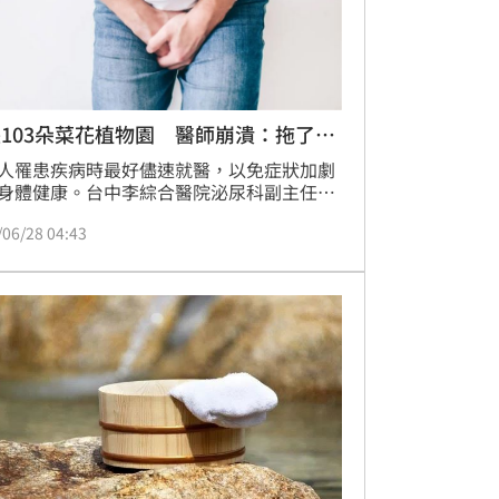
103朵菜花植物園 醫師崩潰：拖了2
人罹患疾病時最好儘速就醫，以免症狀加劇
身體健康。台中李綜合醫院泌尿科副主任黃
分享，有位30幾歲男子罹患菜花，沒想到拖
/06/28 04:43
年不肯就醫，菜花從下體一路長到睪丸、下
、大腿，「全部密密麻麻的都是菜花」，恐
景讓人頭皮發麻。黃品叡呼籲三點，罹患菜
儘速就醫不要等，不要自己亂擦藥，最後則
免共用洗衣桶、衛浴用品。