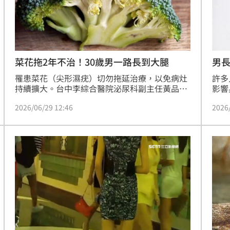
熱潮
10:00
15
菜花拖2年不治！30歲男一路長到大腿
男長
年
罹患菜花（尖形濕疣）切勿拖延治療，以免病灶
許多
持續擴大。台中李綜合醫院泌尿科副主任黃品叡
影響
分享，1名30多歲男子感染菜花後，因害羞遲遲
品叡
2026/06/29 12:46
2026
未就醫，長達2年僅自行塗抹來路不明的藥膏，
了2
直到女友勸說才赴醫治療，結果病灶已從生殖器
腹部
蔓延至睪丸、下腹部及大腿，範圍相當驚人。
怖場
花時
是避