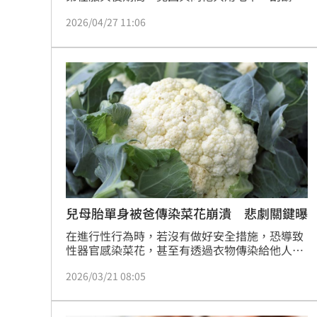
等個人物品，導致多人感染菜花，引發熱議。對
2026/04/27 11:06
此，泌尿科醫師黃維倫分享，菜花傳染力不容小
覷，過去曾有醫師在替患者進行電燒治療時，因
未配戴口罩，導致病毒隨煙霧微粒飄散，最終在
鼻腔內出現病灶。
兒母胎單身被爸傳染菜花崩潰 悲劇關鍵曝
在進行性行為時，若沒有做好安全措施，恐導致
性器官感染菜花，甚至有透過衣物傳染給他人的
機會。泌尿科醫師黃品叡指出，一名50多歲的父
2026/03/21 08:05
親買春得到菜花，兒子也因為洗衣機被傳染，讓
母胎單身的他相當崩潰。