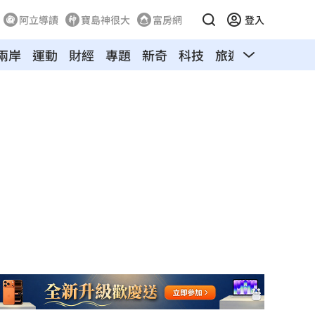
阿立導讀
寶島神很大
富房網
登入
兩岸
運動
財經
專題
新奇
科技
旅遊
汽車
寵物