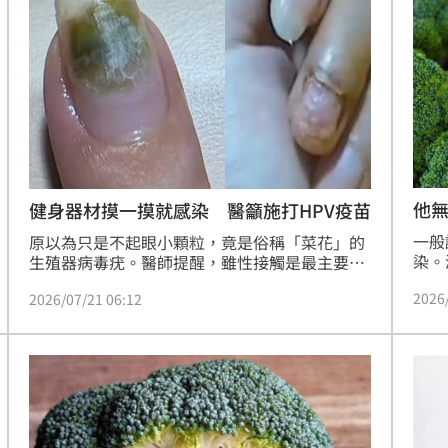
打，不僅可預防菜花、口咽癌、頭頸癌等疾病，
更能避免成為病毒傳播者，對伴侶負起健康責
23:22
任。目前衛福部核准二價、四價及九價疫苗，其
中九價疫苗防護範圍最廣，建議男女皆可諮詢醫
23:21
師接種，建立長期免疫防禦，有效降低終身感染
風險，守護彼此的私密健康與幸福。
趕人
23:16
憂
23:09
他
健身器材摸一摸就感染 醫籲施打HPV疫苗
一般
原以為只是不起眼小顆粒，竟是俗稱「菜花」的
染。
生殖器病毒疣。醫師提醒，雖性接觸是最主要感
發現
染途徑，但門診曾遇過健身房使用器材手部感
2026
2026/07/21 06:12
了一
染，提醒民眾莫輕忽HPV病毒的傳播風險。
或極
警訊
」氣
12:00
成形
12:00
場！
10:30