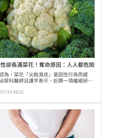
無性卻長滿菜花！奪命原因：人人都危險
認為，菜花「尖銳濕疣」是因性行為而感
泌尿科醫師呂謹亨表示，近期一項權威研究
，疾病的治療也導致尿道長滿菜花，這點出
/07/14 09:51
個非常重要的醫學觀念：不尋常、長在深處
度嚴重的感染，往往是身體免疫防線崩潰的
。