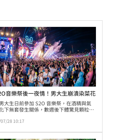
2O音樂祭後一夜情！男大生崩潰染菜花
男大生日前參加 S2O 音樂祭，在酒精與氣
化下無套發生關係，數週後下體驚見顆粒凸
就醫後確診感染尖銳濕疣（俗稱菜花）。原 
/07/28 10:17
 隨後將自身慘痛經歷發表於 Dcard，說明治
補打 HPV 疫苗的過程，貼文隨即引發大批
熱烈討論與警惕。