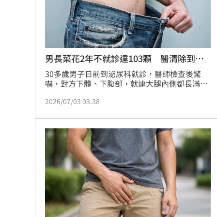
8國球員齊聚高雄 Formosa 7s掀足球
理想混蛋號召粉絲跨海追星吃美食！
18:
男長菜花2年不就診達103顆 醫清除到崩
潰
30多歲男子日前到泌尿科就診，醫師檢查後驚
嚇，對方下體、下腹部，就連大腿內側都長滿菜
花、最大1公分，安排切除與電燒治療，切除74
2026/07/03 03:38
顆菜花、電燒29顆，103顆菜花讓醫師清除到幾
乎崩潰。