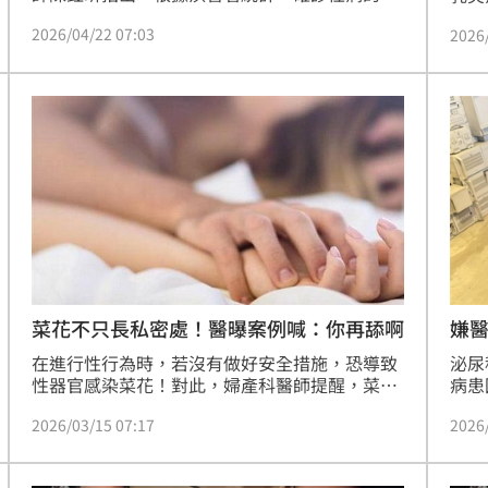
者中，約有60%同時感染兩種以上性病，原因包
性傳
2026/04/22 07:03
2026
括傳染途徑相同、破壞防禦機制，潛伏期零症
明顯
狀。他提醒，預防性病最有效的方法就是落實安
例高
全性行為。
性行
當伴
用保
險套
嫌
菜花不只長私密處！醫曝案例喊：你再舔啊
泌尿
在進行性行為時，若沒有做好安全措施，恐導致
病患
性器官感染菜花！對此，婦產科醫師提醒，菜花
餘，
不只會長在私密處，口腔、舌頭甚至喉嚨也可能
2026
2026/03/15 07:17
多菜
成為感染部位，「想個會偷渡的搗蛋鬼」，並分
得，
享3個病例，直呼「你再舔呀？小心嘴巴也可能
會衛
中招！」