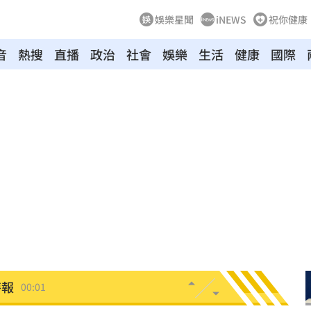
娛樂星聞
iNEWS
祝你健康
音
熱搜
直播
政治
社會
娛樂
生活
健康
國際
向
01:22
多日
01:08
造假
00:18
旺
00:15
台傭
00:12
特報
00:01