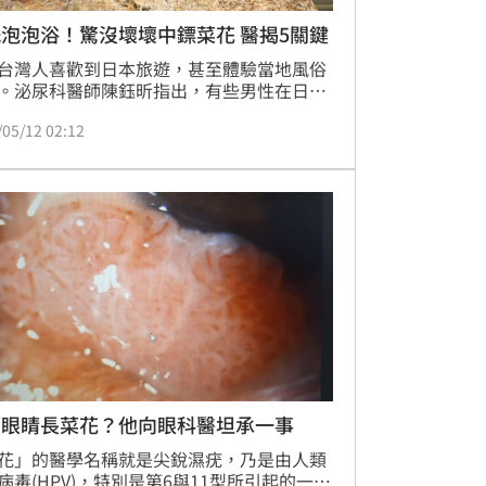
泡泡浴！驚沒壞壞中鏢菜花 醫揭5關鍵
台灣人喜歡到日本旅遊，甚至體驗當地風俗
。泌尿科醫師陳鈺昕指出，有些男性在日本
泡泡浴後，發現私密處出現小突起，檢查確
/05/12 02:12
花。他提醒，即使沒有發生「進入式」性行
仍可能存在感染風險，並進一步說明5種可
傳播途徑。
／眼睛長菜花？他向眼科醫坦承一事
花」的醫學名稱就是尖銳濕疣，乃是由人類
病毒(HPV)，特別是第6與11型所引起的一種