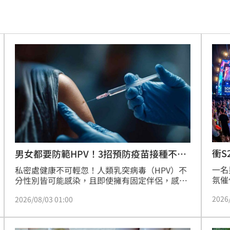
命
23:59
關注
23:50
互動
23:40
衛隊
23:37
溫
23:34
足壇
23:31
衝S
男女都要防範HPV！3招預防疫苗接種不可
少
一名
私密處健康不可輕忽！人類乳突病毒（HPV）不
體
23:29
氛催
分性別皆可能感染，且即使擁有固定伴侶，感染
起，
機率仍高。米侍診所院長陳威智醫師強調，HPV
」
23:27
2026
2026/08/03 01:00
PO
目前無法治癒，唯有預防最重要。除了全程使用
療與
保險套、女性定期進行子宮頸癌篩檢外，施打
主導
23:25
網友
HPV疫苗更是關鍵。陳醫師提醒，男性同樣需施