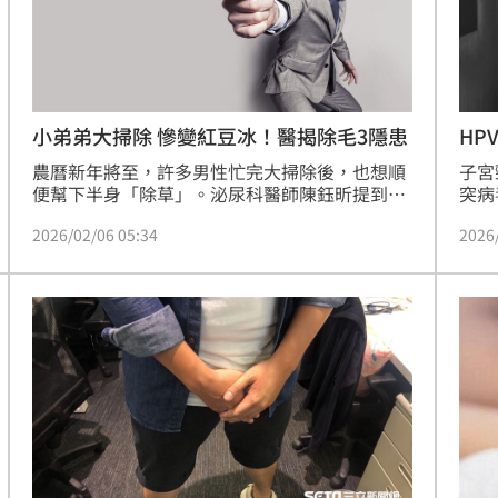
HP
小弟弟大掃除 慘變紅豆冰！醫揭除毛3隱患
成
子宮
農曆新年將至，許多男性忙完大掃除後，也想順
突病
便幫下半身「除草」。泌尿科醫師陳鈺昕提到，
臨床
近日診間出現一連串除毛災情，不少男性除完毛
2026
2026/02/06 05:34
加，
後，皮膚紅腫如「紅豆冰」，甚至引發連鎖感
都有
染。對此分享3個除毛後常見的感染病症，私密
再只
處一旦出現紅、腫、痛、搔癢、膿包等症狀，不
腔科
要自行擦藥或服藥處理，建議儘速就醫。
題。