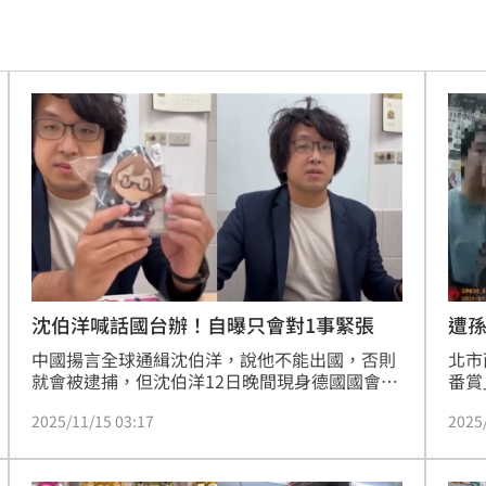
相
16:04
0月
16:04
用
16:00
屍體
16:00
備
15:57
句話
15:57
委
15:54
沈伯洋喊話國台辦！自曝只會對1事緊張
遭
中國揚言全球通緝沈伯洋，說他不能出國，否則
北市
包
15:52
就會被逮捕，但沈伯洋12日晚間現身德國國會到
番賞
聽證會作證，並強調自己是為自由為民主作證。
未料
了
15:49
2025/11/15 03:17
2025
見沈伯洋無視威脅還出國作證，中國國台辦發言
籤作
人陳斌華嗆，「無論身在何處，我們都將採取一
方到
發文
15:45
切必要的懲治措施，依法終身追責」。對此，沈
明有