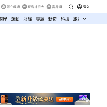
阿立導讀
寶島神很大
富房網
登入
兩岸
運動
財經
專題
新奇
科技
旅遊
汽車
寵物