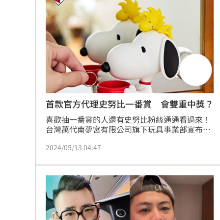
蔡佩伶報導
首款官方代理史努比一番賞 會雙重中獎？
喜歡抽一番賞的人還有史努比粉絲通通看過來！
台灣萬代南夢宮有限公司旗下玩具事業部宣布，
全新《花生漫畫》（Peanuts）史努比
2024/05/13 04:47
（Snoopy）系列一番賞「史努比 -HAPPY AND 
RELAXING-」，即將於5月16日起在指定7-11門
市和各一番賞認證店正式發售，更是第一款台灣
官方代理的史努比一番賞！