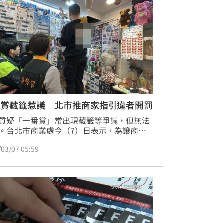
大獎，最後只能眼睜睜看著獎品被抽完」。
番賞藏籤惹議 北市推商家指引違者開罰
質疑「一番賞」常出現藏籤等爭議，但無法
。台北市商業處今（7）日表示，為讓商家
資訊，「一番賞」商家指引已上路，並已轉
/03/07 05:59
家遵守，若未遵循將依法開罰。