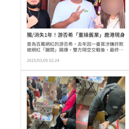
8國球員齊聚高雄 Formosa 7s掀足球
理想混蛋號召粉絲跨海追星吃美食！
18:
獨/消失1年！游否希「重操舊業」鹿港現身
曾為百萬網紅的游否希，去年因一番賞涉嫌詐欺
被網紅「蹦闆」踢爆，雙方隔空交戰後，最終以
官司收場，而游否希也潛水消失將近1年。日
2025/03/05 02:24
前，有網友在社群平台上發現游否希現身鹿港老
街，疑似重操舊業在拍片，攤商事後將合照PO網
後，社群平台狂被洗版，嚇到刪文、撤照。