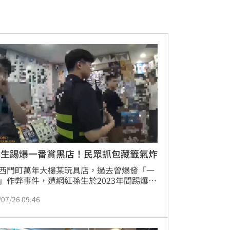
孫生踢爆一番賞黑店！民眾抓包藏籤氣炸
西門町萬年大樓某玩具店，過去曾爆發「一
」作弊事件，遭網紅孫生於2023年間踢爆，
，疑似因風波過去後，再度營業又爆出「藏
/07/26 09:46
弊」，氣的消費者當場錄影大罵，還驚動警
場，有網友在Threads上發文指出「大獎明
6張卻被偷偷藏起來，讓現場買家找不到想