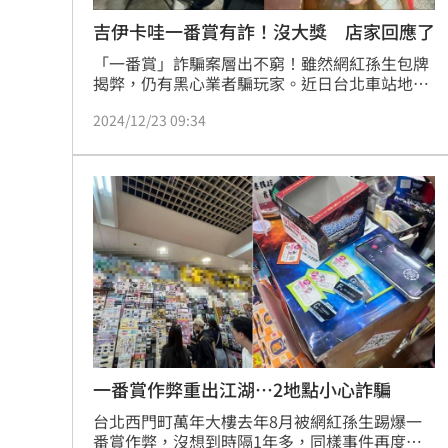
吉伊卡哇一番賞有詐！沒大獎 店家回應了
「一番賞」詐騙案層出不窮！雖然網紅孫生包牌
揭弊，仍有黑心業者騙玩家。近日台北車站地下
街的一場「吉伊卡哇一番賞」活動因涉嫌藏獎，
2024/12/23 09:34
引發網友廣泛討論。一名網友在Threads投訴
稱，他在逛街時發現某店家舉辦的抽獎活動，每
次抽獎需花費100元，並宣稱有3個薑餅系列大
獎。當時有民眾打算包牌拿大獎，然而所有號碼
球都抽完後，卻發現根本沒有大獎號碼。
一番賞作弊重出江湖…2地點小心詐騙
台北西門町萬年大樓去年8月被網紅孫生踢爆一
番賞作弊，沒想到時隔1年多，同樣事件再度重