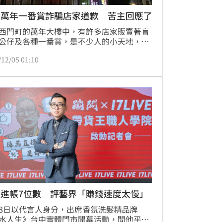
門萬年一番賞詐騙店家道歉 苦主回應了
西門町的萬年大樓中，有許多店家販賣著盲
公仔及各種一番賞，是不少人的小天地，不
花錢抽獎之前，也要謹慎評估一下，以免被
/12/05 01:10
店家騙。去（2023）年8月，網紅孫生才踢
年大樓裡，一番賞商家作弊的行為；沒想到
又再度傳出有民眾抽完獎後，發現2支最大
籤竟消失不見，氣得當下直接報警。事後商
透過LINE社群公開道歉，並承諾將會取消活
對此，抽一番賞抽到報警的苦主也回應了。
闆進帳7位數 評藝界「賺錢速度太慢」
8日以代言人身分，出席香氛洗髮精品牌
水人生》台中實體門市開幕活動，問他平時