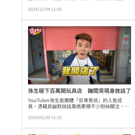
演，有民眾去抽店家自製的吉伊卡哇一番賞，卻
2024/12/04 11:05
發現「最大獎」2支籤消失，當下直接報警，引
發路人圍觀議論。
孫生砸下百萬開玩具店 蹦闆突現身放話了
YouTuber孫生是團體「反骨男孩」的人氣成
員，憑藉其幽默說話風格累積不少粉絲關注，近
期更是投資人生中一個副業，砸下百萬友人合資
2024/05/30 11:02
開玩具店，開幕當天也邀請不少有人來捧場，就
連曾經揭發網紅游否希疑似造假「一番賞」的直
播主蹦闆都前來祝賀，沒想到竟對孫生撂狠話。