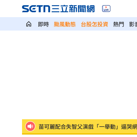
即時
颱風動態
台股怎投資
熱門
影
別以為學生不罰！小三童罵男師娘娘腔
桃猿3新秀剛報到就上場 曾總坦言有點
憂22歲老牛遭宰 女海陸接力330km送
木木林葦妮26歲生日！許願當「角頭千
女攀八大秀失聯 家屬求助：我媽還沒
苗可麗配合失智父演戲「一舉動」逼哭