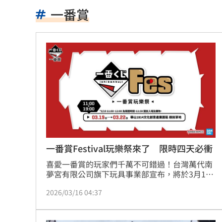
他曝秘密會議：蔣萬安早知疫苗採購真
一番賞
桃園突然狂風暴雨！ 猿龍戰確定延至1
新莊路面破裂成溪流 當地702戶無水可
台中男摔死毛孩！嗆動保「埋了」拒交
白海豚颱風直撲馬祖 ！台電啟動防颱整
狄志為揭遺憾 忙接電話錯過父最後一
農水署餐會喊凍蒜？黃世杰競辦反擊藍
一番賞Festival玩樂祭來了 限時四天必衝
喜愛一番賞的玩家們千萬不可錯過！台灣萬代南
冷氣連開數個月沒壞 台電示警1事恐傷荷
夢宮有限公司旗下玩具事業部宣布，將於3月19
日至3月22日舉辦全台首場一番賞單獨品牌活動
河智媛遭疑不尊重文化 經紀公司回應
2026/03/16 04:37
「一番賞 Festival 玩樂祭」。本次活動以繽紛熱
鬧的「日本祭典」為主題打造豐富展區，展出航
偷吃粿粿判賠百萬 王子神隱8個月2度
海王、庫洛魔法使、咒術廻戰、哆啦A夢、哥吉