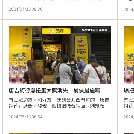
家上億的背景也被挖出。近日他合體老婆「啾
第一
2024/07/15 09:30
2024
咪」拍片，針對對方是因為他的財力才在一起進
「不
行澄清，也透露對方不會因為他有錢就委屈求
女友
全，反而是經常吃醋，還曾禁止他和一位女網紅
代言
拍片。
｢可
唐吉訶德爆扭蛋大獎消失 補償措施曝
爆
有民眾透露，和好友一起到台北西門町的「唐吉
有民
訶德」逛街，發現一個扭蛋機台裡面只剩幾顆，
訶德
且最大獎還在，因此決定一口氣全包，不料最後
且最
2024/05/13 06:54
2024
大獎卻完全沒開出，追問下發現，原來大獎根本
大獎
沒有放進扭蛋機。對此，TENGA於今（13）日晚
沒有
間發布聲明，表示決議提供兩波活動所有消費者
稽查