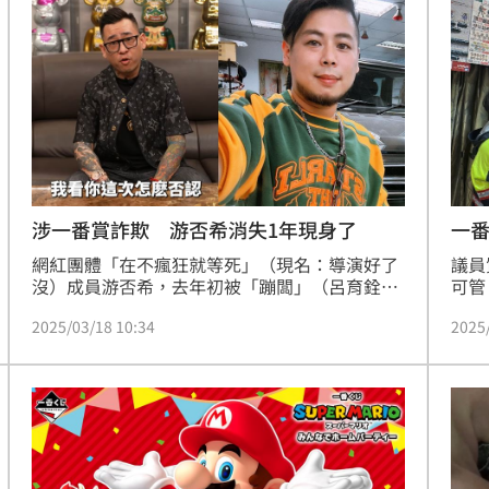
伯洋昨（14）日拍影片回覆，若國台辦想要制裁
抽的
關鍵
他，只有一個方法。
15:42
無良
15:41
15:40
完」
15:40
涉一番賞詐欺 游否希消失1年現身了
一
網紅團體「在不瘋狂就等死」（現名：導演好了
議員
沒）成員游否希，去年初被「蹦闆」（呂育銓）
可管
踢爆涉嫌一番賞詐欺，此後消失至今近1年，近
揭露
2025/03/18 10:34
2025
況令人好奇。沒想到他今（18）日突更新社群平
知商
台，大批網友立刻湧入關切；當被問到「所以要
出來面對了嗎」，他也親自做出回應。
」氣
12:00
成形
12:00
場！
10:30