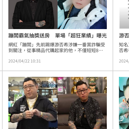
蹦闆霸氣抽獎送房 單場「超狂業績」曝光
游否
底
網紅「蹦闆」先前踢爆游否希涉嫌一番賞詐騙受
知名
到關注，從事精品代購起家的他，不僅短短8年
否希
就還清數十萬元負債，還買下11套房產、6至7台
互告
2024/04/22 10:31
2024
汽車，以及無法計算數量的名錶，一度被外界視
直播
為炫富型網紅。他透露自己一場直播平均能賣掉
狀，
300至400顆精品包，有次更為了刺激買氣，砸下
出面
重本送出房子，當時的天價營收驚呆不少人。
「你