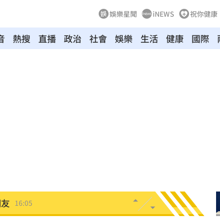
娛樂星聞
iNEWS
祝你健康
音
熱搜
直播
政治
社會
娛樂
生活
健康
國際
判賠
16:21
快
16:18
安養
16:15
金」
16:15
找到
16:05
網友
16:05