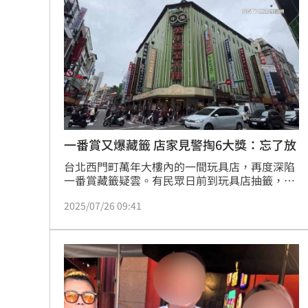
拉、幽遊白書等6款超人氣IP中首度在台亮相的
台玻千金為何不回台 徐莉玲這件事成
人氣一番賞，並搶先販售最新商品。
颱風來襲中國卻管制台海！他：無知又
白海豚橫掃沖繩！4萬戶停電、多人受傷
白海豚來了！最強風雨「恐24小時內灌
台灣彩券開獎直播中
20:31
一番賞又爆藏籤 店家見警掏6大獎：忘了放
台北西門町萬年大樓內的一間玩具店，再度深陷
LIVE三立+24小時直播
15:27
一番賞藏籤疑雲。有民眾日前到玩具店抽籤，花
費10幾萬元包牌卻沒有大獎，懷疑被詐騙立刻報
三立iNEWS新聞台線上直播
18:00
2025/07/26 09:41
警，店家向警方稱只是忘記放大獎了，並沒有作
弊。有網友眼尖發現，該間店疑似是網紅孫生曾
踢爆的詐騙店家是同一位老闆。
台彩父親節推新刮刮樂千萬頭獎超「爸
商場戰國來臨 台中「頂奢大道」逐漸
「拍片人的多重宇宙」職涯論壇9/12登