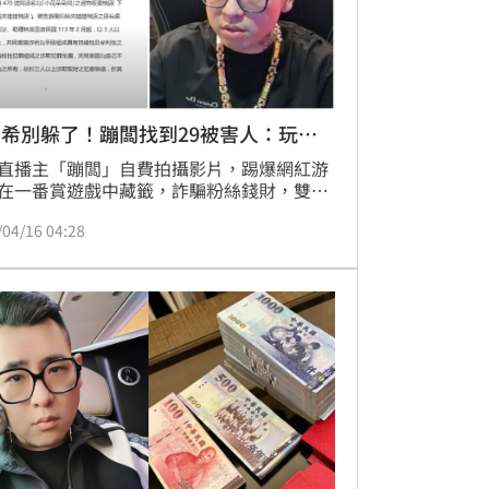
希別躲了！蹦闆找到29被害人：玩到
直播主「蹦闆」自費拍攝影片，踢爆網紅游
在一番賞遊戲中藏籤，詐騙粉絲錢財，雙方
暫時收場。事件平息了一陣子，蹦闆日前開
/04/16 04:28
向網友報告最新進度，目前律師已經擬好訴
實體店面加上網路抽獎，一共有29名被害人
，蹦闆將自掏腰包砸錢開告游否希，狠嗆
們敢嘴臭，我跟你們玩到底」。