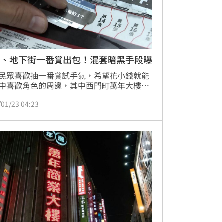
年、地下街一番賞出包！混套暗黑手段曝
民眾喜歡抽一番賞試手氣，希望花小錢就能
中喜歡角色的周邊，其中西門町萬年大樓以
北地下街事不少人抽一番賞會前往的地點，
/01/23 04:23
，消保官近日抽查23間店鋪，結果竟有多達
間店鋪出現缺失，消息曝光後引發外界關注。