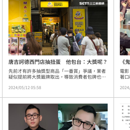
全數最大賞「TENGA FLIP ORB」，消費者皆可
案。
憑消費證明至DON DON DONKI西門店兌換。
唐吉訶德西門店抽扭蛋 他包台：大獎呢？
《鬼
場
先前才有許多抽獎型商品「一番賞」爭議，業者
電影
疑似提前將大獎籤牌取出，導致消費者包牌也抽
著口
不到頭獎。如今連日本跨國商店「唐吉訶德」也
場放
2024/05/12 05:58
2024
被消費者指控，說店內扭蛋機標榜大獎是價值新
廳，
台幣1500元的情趣用品，明明大獎還在，但把扭
適，
蛋抽光也不見大獎蹤影，質疑業者本就沒打算放
的演
大獎。
開眼
神明
趣。