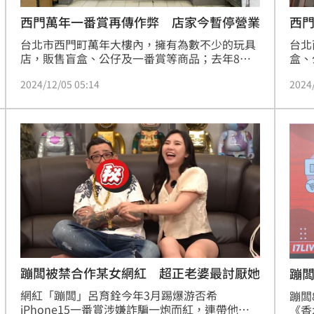
西門萬年一番賞再傳作弊 店家今暫停營業
西
台北市西門町萬年大樓內，擁有為數不少的玩具
台北
店，販售盲盒、公仔及一番賞等商品；去年8月
盒、
間，網紅孫生曾踢爆有店家販售一番賞時作弊；
過在
2024/12/05 05:14
2024
孰料，近日又有民眾抽完所有的籤後，2支最大
黑心
獎的籤竟不翼而飛，他憤而報警處理，雙方當場
爆萬
達成和解，儘管店家已透過LINE群組公開道歉，
如今
並承諾將會取消活動，但今天仍選擇暫時歇業。
獎的
家也
動。
蹦闆被禁合作某女網紅 超正老婆最討厭她
蹦
網紅「蹦闆」呂育銓今年3月踢爆游否希
蹦闆
iPhone15一番賞涉嫌詐騙一炮而紅，連帶他身
《香