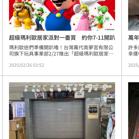
熱潮
10:00
15
超級瑪利歐居家派對一番賞 約你7-11開趴
萬
瑪利歐迷們準備開趴嚕！台灣萬代南夢宮有限公
許多
司旗下玩具事業部2/27推出「超級瑪利歐居家派
幸運
對」一番賞，近30款居家派對必需品全都在這
及台
2025/02/26 03:52
2025
啦，首推實用度超高的A獎「零食收納盒」，讓
然而
零食收納輕鬆又有趣，還有可以煎出超級魔菇圖
12
樣的C獎「平底鍋」，讓你在家怎麼煎都可愛。