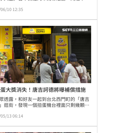
眼會注意女生的髮質或髮香嗎？他不諱言：
/06/10 12:35
會，都注意胸部」自曝是長髮控，偶爾會幫
吹頭髮增添生活情趣，老婆就叫她自己吹。
酬勞是否滿意？他算起自己的手指頭說：
以啦！7位數還算可以！｣鍾智凱台北報導
扭蛋大獎消失！唐吉訶德將曝補償措施
眾透露，和好友一起到台北西門町的「唐吉
」逛街，發現一個扭蛋機台裡面只剩幾顆，
大獎還在，因此決定一口氣全包，不料最後
/05/13 06:14
卻完全沒開出，追問下發現，原來大獎根本
放進扭蛋機。台北市消保官今（13）日前往
，說明傍晚唐吉訶德會針對此事公布補償方