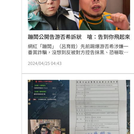
蹦闆公開告游否希訴狀 嗆：告到你飛起來
網紅「蹦闆」（呂育銓）先前踢爆游否希涉嫌一
番賞詐騙，沒想到反被對方控告抹黑、恐嚇取
財，雙方大戰一觸即發。蹦闆日前透露已找好29
2024/04/25 04:43
位受害者出面，決定自掏腰包替他們發聲；今
（25）日加碼公開刑事告訴狀，氣喊「我告到你
飛起來」。