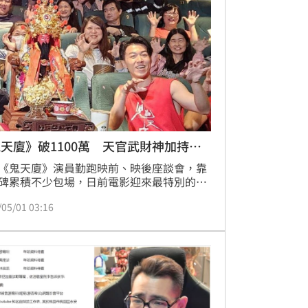
天廈》破1100萬 天官武財神加持包
《鬼天廈》演員勤跑映前、映後座談會，靠
碑累積不少包場，日前電影迎來最特別的一
映─天官武財神包場，當武財神神像進入影
/05/01 03:16
工作人員還特地擲筊詢問座位高低是否合
以及觀影點心種類。片中飾演「電梯怪客」
員游書庭參與放映，見到武財神進場直說大
界，他說：「太驚訝了，這是人生第一次和
一起看電影，也很好奇神明怎會對鬼片有興
」鍾智凱台北報導