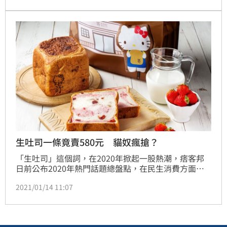
驚豔的是，生吐司還附上巧克力拉花筆，讓大家自己
DIY幫貓咪畫上月亮符號，完全可愛無極限～除此之
外，只要購買聯名款的貓咪生吐司，就會附上限定版的
美少女戰士包裝，一起來看看！
生吐司一條竟賣580元 貓奴瘋搶？
「生吐司」這個詞，在2020年掀起一股熱潮，痞客邦
日前公布2020年熱門話題總盤點，在民生消費方面，
生吐司、楊枝甘露、氣炸鍋、Netflix、Switch都是熱
2021/01/14 11:07
門的話題。