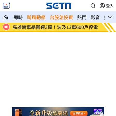
登入
即時
颱風動態
台股怎投資
熱門
影音
熱搜
雄轎車暴衝連3撞！波及13車600戶停電
陳晨威失誤釀失
場