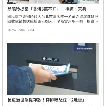
翁曉玲提案「貪污5萬不罰」！律師：天兵
國民黨立委翁曉玲因台北市清潔隊一名黃姓資深隊員把
回收電鍋轉送給拾荒老婦人，淪為貪污犯一案，提案修
《貪污治罪條例》，「貪污金額在5萬以下者不罰」，
2025/12/04 02:04
引發各界關注與討論。對此，律師顏紘頤看見相關新聞
後，直接點名翁曉玲是天兵立法委員，並指此舉凸顯了
社會大眾對於「微罪」的認知差異有多大。
長輩過世急提存款！律師曝恐踩「2地雷」