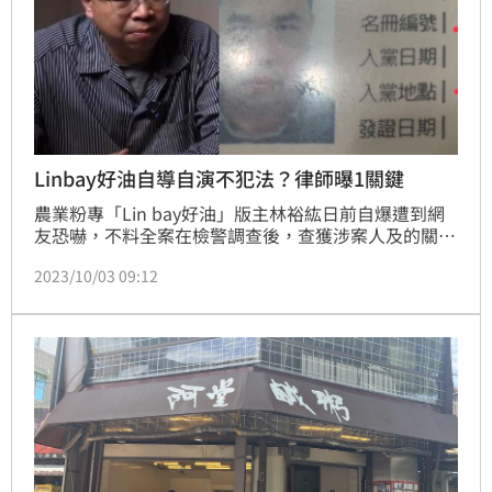
Linbay好油自導自演不犯法？律師曝1關鍵
農業粉專「Lin bay好油」版主林裕紘日前自爆遭到網
友恐嚇，不料全案在檢警調查後，查獲涉案人及的關鍵
手機錄音、筆電等證物發現，涉案的38歲許姓犯嫌是國
2023/10/03 09:12
民黨黨工，許嫌表示「恐嚇案是林裕紘指示他所為」，
整起事件完全是自導自演，然而「Lin bay好油」本人
在法律上究竟要不要負責，顏紘頤律師點出1關鍵直言
「是否成立罪名，還不一定」。