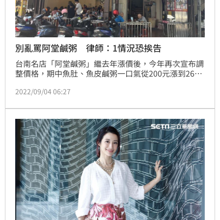
別亂罵阿堂鹹粥 律師：1情況恐挨告
台南名店「阿堂鹹粥」繼去年漲價後，今年再次宣布調
整價格，期中魚肚、魚皮鹹粥一口氣從200元漲到260
元，引發外界討論，不少網友狂刷一星負評以表不滿，
2022/09/04 06:27
雖然二代老闆表示不在乎幾顆星，但律師顏紘頤提醒這
些網友們：「沒去阿堂鹹粥消費卻在Google留一星負
評，小心會成立誹謗罪喔」。