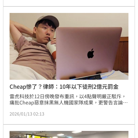
查，才驚覺自己早已捲入詐騙金流，恐面臨刑責。
Cheap慘了？律師：10年以下徒刑2億元罰金
雷虎科技於12日傍晚發布重訊，以4點聲明嚴正駁斥，
痛批Cheap惡意抹黑無人機國家隊成果，更警告言論已
涉嫌違反《證券交易法》操縱股價罪；對此，有律師指
2026/01/13 02:13
出，證交法這條罪算是頗重的罪，可以處三年以上十年
以下有期徒刑，得併科新臺幣一千萬元以上二億元以下
罰金。