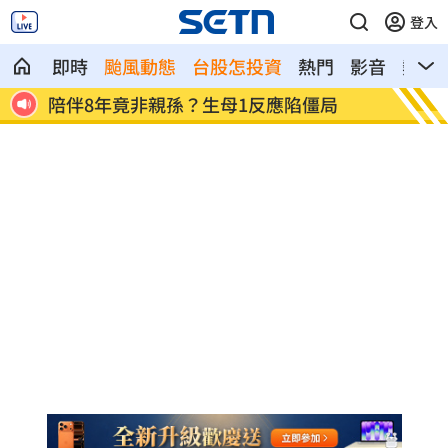
登入
即時
颱風動態
台股怎投資
熱門
影音
熱搜
是他
陪伴8年竟非親孫？生母1反應陷僵局
第一桶
訣