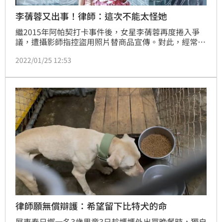
李蒨蓉又出事！律師：這次不能太怪她
繼2015年阿帕契打卡事件後，女星李蒨蓉再度捲入爭
議，遭攝影師指控盜用照片替商品宣傳。對此，經常關
注時事的律師顏紘頤直言「李蒨蓉又惹禍了，不過我覺
2022/01/25 12:53
得這次應該不能太怪她」。
律師願無償辯護：希望留下比特犬的命
屏東春日鄉一名3歲男童3日趁媽媽外出買晚餐時，獨自