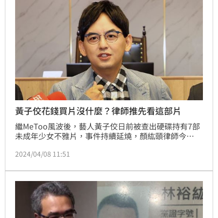
黃子佼花錢買片沒什麼？律師推先看這部片
繼MeToo風波後，藝人黃子佼日前被查出硬碟持有7部
未成年少女不雅片，事件持續延燒，顏紘頤律師今
（8）天表示，想知道兒少性剝削嚴重性的朋友，推薦
2024/04/08 11:51
可以去看尼可拉斯凱吉主演的「八釐米」，雖然明知是
這是電影，只是「演」的，但已經讓很多人看完反胃。
「原來，所謂的性剝削者，會以無害的形象出現在我們
的身邊」。