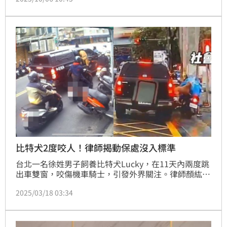
狗肉不犯法，犯法的是殺狗。對此，顏紘頤律師打臉表
示，Cheap會說這種話，一點都不意外，但實際上根據
動保法，吃貓犬都是違法的。
比特犬2度咬人！律師揭動保處沒入標準
台北一名徐姓男子飼養比特犬Lucky，在11天內兩度跳
出車雙窗，咬傷機車騎士，引發外界關注。律師顏紘頤
在臉書粉專「顏紘頤律師的綠紫黃三色書房」發布貼
2025/03/18 03:34
文，表示很多人看新聞才知道即使比特犬已經連續兩次
傷人，比特犬不是「應沒入」而是「得沒入」，因此才
會傳出有市議員來施壓不要沒入。