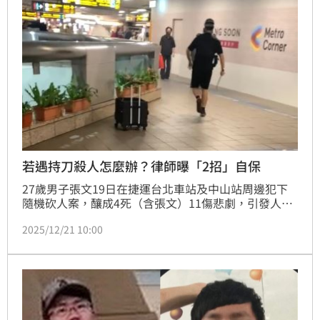
若遇持刀殺人怎麼辦？律師曝「2招」自保
27歲男子張文19日在捷運台北車站及中山站周邊犯下
隨機砍人案，釀成4死（含張文）11傷悲劇，引發人心
惶惶，民眾擔憂後續將出現模仿效應。對此，律師顏紘
2025/12/21 10:00
頤分享2招應對，強調「只有能活下來才有機會考慮後
果」。