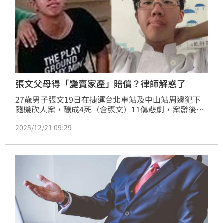
張文父母得「變賣家產」賠償？律師解惑了
27歲男子張文19日在捷運台北車站及中山站周邊犯下
隨機砍人案，釀成4死（含張文）11傷悲劇，案發後張
文父母前往警局製作筆錄，坦言已經2年沒聯絡。有網
2025/12/21 09:29
友詢問，張文的父母是否需要變賣家產去賠償受害者家
屬，對此，律師顏紘頤也解答了。