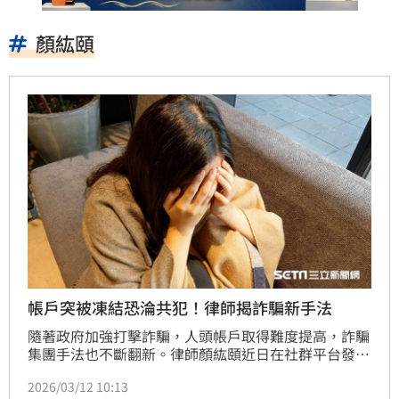
顏紘頤
帳戶突被凍結恐淪共犯！律師揭詐騙新手法
隨著政府加強打擊詐騙，人頭帳戶取得難度提高，詐騙
集團手法也不斷翻新。律師顏紘頤近日在社群平台發文
提醒，近期接連處理多起因「三方詐騙」而被列為詐欺
2026/03/12 10:13
被告的案件，不少民眾直到帳戶被凍結、甚至遭檢警調