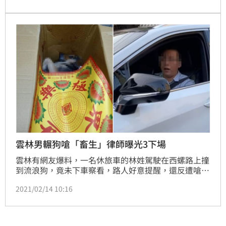
物罪」以及「放火罪」，最高可處7年的有期徒刑。
雲林男輾狗嗆「畜生」律師曝光3下場
雲林有網友爆料，一名休旅車的林姓駕駛在西螺路上撞
到流浪狗，竟未下車察看，路人好意提醒，還反遭嗆
「畜生啦」、「什麼命？」藐視動物生命的惡行讓網友
2021/02/14 10:16
超傻眼，氣憤灌爆男子臉書！現在更有律師跳出來發
文，跟大家分析撞死狗狗有可能面臨的3種法律責任，
希望大家不要知法犯法。