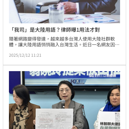
「我司」是大陸用語？律師曝1用法才對
隨著網路變得發達，越來越多台灣人使用大陸社群軟
體，讓大陸用語悄悄融入台灣生活。近日一名網友因為
看不慣「我司」的說法，就發文討論稱「應該改成本公
2025/12/12 11:21
司」，掀起兩派討論，有人認同表示，「我司是大陸用
語」，但也有人直指，台灣很早之前就有這個用法。對
此，律師顏紘頤曾解釋真實用法。