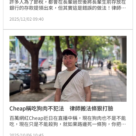
許多人為了節稅，都會在長輩過世後將長輩生前存放在
銀行的存款提領出來，但其實這是錯誤的做法！律師顏
紘頤表示，因為人在過世後沒辦法簽名或蓋章，所以這
2025/12/02 09:40
個行為很可能會觸犯「偽造文書」或「侵占罪」。
Cheap稱吃狗肉不犯法 律師搬法條狠打臉
百萬網紅Cheap近日在直播中稱，現在狗肉也不是不能
吃，現在只是不能殺狗，就如果路邊死一條狗，你把牠
宰來吃是不犯法的，要不然就是你去國外還是哪裡，進
2025/10/06 10:45
口的狗肉如果你合法進來，也是可以吃的，他強調，吃