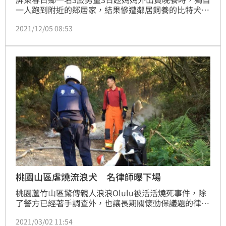
一人跑到附近的鄰居家，結果慘遭鄰居飼養的比特犬攻
擊，送醫搶救後宣告不治。悲劇發生後，有輿論指責男
2021/12/05 08:53
童媽媽未盡照顧責任，放任小孩獨自在外面亂跑，相關
單位更考慮將傷人比特犬進行人道處置，對此律師顏紘
頤就呼籲「請大家不要再批評比特犬案中的媽媽了，她
已經為了她的疏忽付出了最大最大的代價」，認為現在
只需就事論事，保住比特犬的命，並好好檢討與研擬危
險動物的飼養管
桃園山區虐燒流浪犬 名律師曝下場
桃園蘆竹山區驚傳親人浪浪Olulu被活活燒死事件，除
了警方已經著手調查外，也讓長期關懷動保議題的律師
顏紘頤在粉專上發文，希望桃園市政府積極緝兇；他表
2021/03/02 11:54
示，如果放火的人是故意的行為，將分別涉及「虐殺動