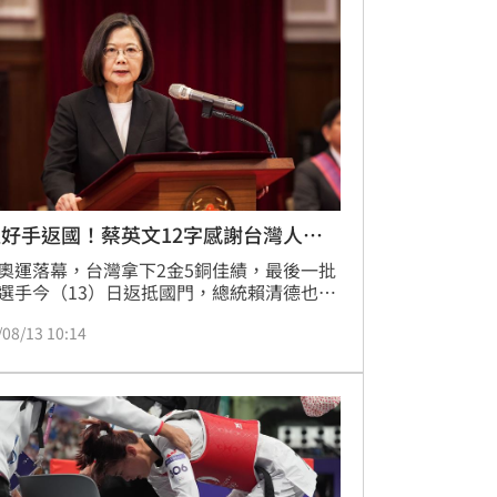
給她簽，甚至有狂粉帶著戒指，希望能讓林
幫忙戴上，把她跟教練曾自強嚇了一跳。
好手返國！蔡英文12字感謝台灣人團
奧運落幕，台灣拿下2金5銅佳績，最後一批
選手今（13）日返抵國門，總統賴清德也指
架F-16V戰機伴飛，並施放熱焰彈歡迎台灣英
/08/13 10:14
歸來。前總統蔡英文也在臉書表示祝賀，以
結的台灣人，締造台灣英雄」12字為題，除
選手們，也感謝後勤團隊與每一位在社群上
澄清訊息、分享賽事、為選手發聲的台灣