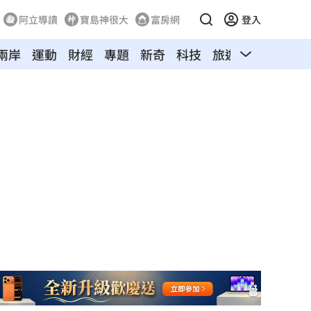
阿立導讀
寶島神很大
富房網
登入
兩岸
運動
財經
專題
新奇
科技
旅遊
汽車
寵物