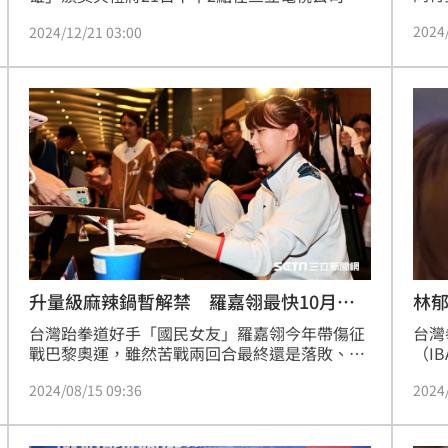
這次
重登場，而這次主辦單位特別找來台灣羽球一哥
2024
2024/12/21 03:00
們備
周天成拍攝宣傳廣告影片，天哥不但在廣告中大
師」
秀精湛球技，在接受《三立新聞》訪問時暢談印
的傷
象最深刻的拍廣告體驗，而這次廣告加入空拍機
容易
視角，讓小天印象深刻，身為羽球痴的他還笑著
說以後考慮把空拍機一起納入訓練，說這樣可以
模擬會被風勢影響的場地。
升量級麻辣鍋暫解禁 羅嘉翎最快10月復
林
出
台灣跆拳道好手「國民女友」羅嘉翎今年帶傷征
台灣
戰巴黎奧運，雖然苦戰兩回合最終還是落敗、抱
（I
憾16強止步，考量到她不斷增長的身高和重訓後
論壓
2024/08/15 09:36
2024
增加的肌肉量，未來將提升量級從57公斤級變成
精神
62公斤級，也能讓她不用那麼艱辛地維持體重，
15
15日她出席新北市奧運國手茶敘和簽名會，透露
引大