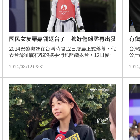
國民女友羅嘉翎返台了 養好傷歸零再出發
有
2024巴黎奧運在台灣時間12日凌晨正式落幕，代
台灣
表台灣征戰花都的選手們也陸續返台，12日倒數
公斤
第二批選手，由跆拳道「國民女友」羅嘉翎領
釋當
2024/08/12 08:31
2024
銜，與「舉重精靈」方莞靈、舉重女將陳玟卉以
還恐
及跳遠好手林昱堂一同抵台，也吸引大批熱情民
次。
眾接機。羅嘉翎受訪時表示，目前計畫就是先養
傷，確定傷都好了就會重新開始比賽，而她的爸
爸羅文祥也帶著她的愛犬「歐巴」來機場接機，
受訪時也直呼「家翎很棒了，我們永遠都支持
她。」