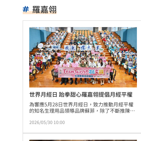
疊單計薪遭控違法 UberEats都說了
23
羅嘉翎
北市教育局再喊虐童案遭渲染！林月琴
白海豚「一路搖擺」！週末各地風雨時
兆基前董座聲押禁見 林佑任200萬交保
橘貓「阿咪」離家百天 主人祭20萬元
跨縣市「送肉粽」碰音樂節！遊客正面
挺蘇巧慧！回顧蔡英文新北寫下1驚人紀
世界月經日 跆拳甜心羅嘉翎提倡月經平權
為響應5月28日世界月經日，致力推動月經平權
勝騎士7局失2分好投 兄弟本季澄清湖
的知名生理用品領導品牌蘇菲，除了不斷推陳出
新產品支持女性外，同時也透過「Team Girls！
大盤回神誰最猛？18檔台股ETF失土收復
2026/05/30 10:00
挺女孩生理教育計畫」持續深耕校園生理教育推
廣，深入都市及偏鄉國小舉辦巡迴公益生理講
自癒能力超群？柯P才拄拐杖 隔天能跳
座，並透過線上課程及教師研習，至今已逾2.6萬