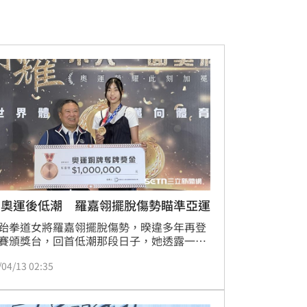
京奧運後低潮 羅嘉翎擺脫傷勢瞄準亞運
跆拳道女將羅嘉翎擺脫傷勢，暌違多年再登
賽頒獎台，回首低潮那段日子，她透露一直
不確定」共存，如今恢復狀況不錯，羅嘉翎
/04/13 02:35
再拚名古屋亞運。