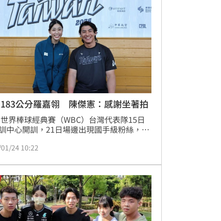
183公分羅嘉翎 陳傑憲：感謝坐著拍
26世界棒球經典賽（WBC）台灣代表隊15日
訓中心開訓，21日場邊出現國手級粉絲，同
國訓中心集訓的跆拳女將羅嘉翎現身棒球場
/01/24 10:22
班、追星」，她開心PO出與台灣隊長陳傑憲
員的合照，並期待能被會長蔡其昌「海巡
，不料除了會長，就連前總統蔡英文也幽默
一句，陳傑憲則笑稱「感謝體諒坐著拍」。