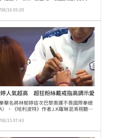
巴黎奧運取得2金5銅的歷史次佳成績，選手
/08/16 05:20
受國人愛戴。總統賴清德也化身為「賴醫
，關心跆拳道選手羅嘉翎、跨欄選手彭名揚
勢，並大讚兩位帶傷上場，為國爭光，很不
。
郁婷人氣超高 超狂粉絲戴戒指高調示愛
拳擊名將林郁婷這次巴黎奧運不畏國際拳總
BA）、《哈利波特》作者J.K羅琳混淆視聽輿
力影響，霸氣在女子57公斤級奪金，英勇的
/08/15 07:43
獲得全台人民相挺，還獲封「台灣女兒」，
日出席新北市政府所辦的奧運選手簽名會，吸
批粉絲到場、人氣爆棚，不僅有粉絲帶收藏