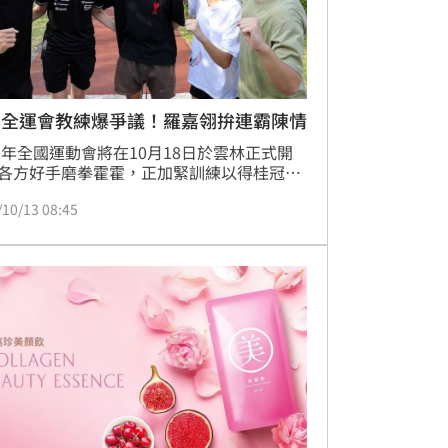
北全運會教練爆爭議！羅嘉翎拚連霸陳情
25年全國運動會將在10月18日於雲林正式開
各方好手磨拳霍霍，正加緊訓練以得桂冠，
跆拳代表隊卻爆出教練爭議，此次代表隊8
/10/13 08:45
性隊員中，包含奧運銅牌羅嘉翎在內的6名
出自「頭前跆拳道運動訓練中心（簡稱：頭
訓）」，8位男性隊員中有6位來自「中和跆
舘（簡稱：中和道館）」，男女方的帶隊教
都不是來自2間道館，讓選手和家長們擔心
練默契不足、影響表現，希望能調整名單，
手在場上好