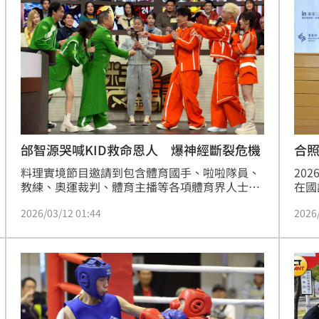
（記者：鍾釗榛、簡浩正）
禁見
23:05
年
22:55
成形
22:54
22:52
邰智源哭喊KID救命恩人 爆神經斷裂危機
合照
料理實境節目邀請到包含體育國手、啦啦隊員、
20
教練、奧運裁判、體育主播等各項體育界人士擔
在國
任評審，更請來文姿云、羅嘉翎兩位奧運銅牌國
樣在
2026/03/12 01:44
2026
手，讓主持人們興奮不已，羅時豐感嘆表示「體
「探
育賽事不只是較量，更是一種精神的象徵，運動
等球
員們真的辛苦又令人敬佩！」
到」
成形
12:00
留言
」氣
12:00
場！
10:30