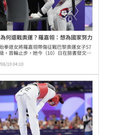
傷為何還戰奧運？羅嘉翎：想為國家努力
跆拳道女將羅嘉翎帶傷征戰巴黎奧運女子57
級，首輪止步，她今（10）日在臉書發文解
初不棄賽原因並表示，即使知道勝算不大、
/08/10 04:10
賠上跆拳道生涯，仍想為自己和國家努力一