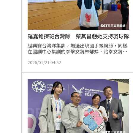
8國球員齊聚高雄 Formosa 7s掀足球
理想混蛋號召粉絲跨海追星吃美食！
18:
羅嘉翎探班台灣隊 蔡其昌虧她支持羽球隊
經典賽台灣隊集訓，場邊出現國手級粉絲，同樣
在國訓中心集訓的拳擊女將林郁婷、跆拳女將羅
嘉翎現身棒球場，兩人20日受邀和中職會長蔡其
2026/01/21 04:52
昌一起看《冠軍之路》，21日特地化身應援團來
幫台灣隊球員加油，羅嘉翎還帶了空白球希望能
給球員簽名。