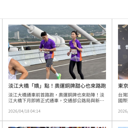
:33
開嗆
23:33
程曝
23:26
23:26
懸賞
23:21
迎煞
23:21
錄
23:18
淡江大橋「嬌」點！奧運銅牌甜心也來路跑
東
淡江大橋通車前首路跑，奧運銅牌也來助陣！淡
台灣
首勝
23:15
江大橋下月即將正式通車，交通部公路局與新北
國際
市政府規劃系列暖身活動，今（18）日下午為路
與「
23:07
2026/04/18 04:14
2026
跑活動，吸引全台5000人報名首跑淡江大橋。許
期望
多民眾相當興奮外，竟意外捕捉到奧運銅牌「跆
23:07
拳甜心」羅嘉翎身影，為通車前增添「嬌」點。