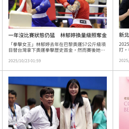
熱潮
10:00
15
新
一年沒比賽狀態仍猛 林郁婷換量級照奪金
20
「拳擊女王」林郁婷去年在巴黎奧運57公斤級項
打，
目替台灣拿下奧運拳擊歷史首金，然而賽後她因
新北
新國際拳擊組織的相關參賽規範不明確陸續退出
2025
2025/10/23 01:59
位女
好幾場國際賽，22日她在全運會女子拳擊首度挑
隊員
戰60公斤級，金牌戰面對連三屆碰頭的老對手吳
前跆
沛儀，打到第2回合對手就丟毛巾棄權，她也如
拳道
願奪下金牌，成功延續連6屆全運會摘金紀錄。
練竟
與教
讓選