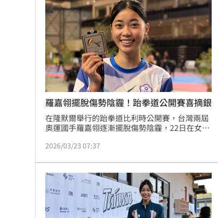
名師生受益。日前蘇菲攜手跆拳道奧運國手羅嘉
兆基債務風暴！李建成遭當庭逮補聲押
翎，重返母校新北三芝國小舉辦生理教育講座，
透過女性國手與專業醫師的分享，協助學生打破
生理期限
父逝世也不敢回家！男殺友後躲深山21
蔡英文重磅出手！民進黨「第二戰場」
吹冷氣30小時出事！女子全身抽搐送醫
台灣彩券開獎直播中
20:31
羅嘉翎擺脫傷勢陰霾！跆拳道公開賽喜摘銀
在隆默爾舉行的跆拳道比利時公開賽，台灣兩屆
LIVE三立+24小時直播
15:27
奧運國手羅嘉翎逐漸擺脫傷勢陰霾，22日在女子
62公斤級摘下銀牌，同時是巴黎奧運後首度站上
三立iNEWS新聞台線上直播
18:00
2026/03/23 07:37
國際賽頒獎台。
商場戰國來臨 台中「頂奢大道」逐漸
台彩父親節推新刮刮樂千萬頭獎超「爸
「拍片人的多重宇宙」職涯論壇9/12登