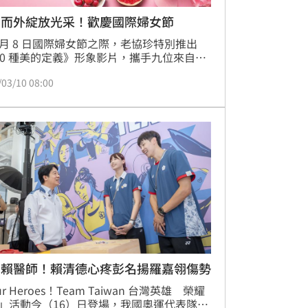
內而外綻放光采！歡慶國際婦女節
3 月 8 日國際婦女節之際，老協珍特別推出
00 種美的定義》形象影片，攜手九位來自不
域的傑出女性，共同探討並展現女性的多元
/03/10 08:00
。影片邀請了女力大使─程予希、實力派演
李雪、感染力作家－張西，以及跆拳道國手
嘉翎，透過鏡頭詮釋她們對於「美」的獨特
，呼應老協珍美顏飲從內而外滋養之美的理
展現每位女性獨一無二的光采。
身賴醫師！賴清德心疼彭名揚羅嘉翎傷勢
r Heroes！Team Taiwan 台灣英雄　榮耀
」活動今（16）日登場，我國奧運代表隊在