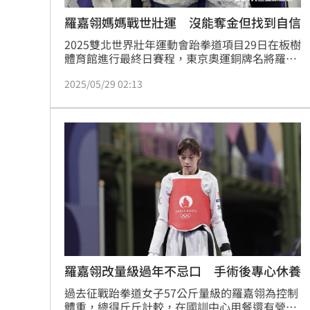
羅嘉翎媽媽戰世壯運 沒能奪金但找到自信
2025雙北世界壯年運動會跆拳道項目29日在板樹
體育館進行最終日賽程，東京奧運銅牌名將羅嘉
翎的媽媽何千金29日也在女兒教練的陪同下出戰
2025/05/29 02:13
對打賽事，面對美國強敵卡徹（Lori Katcher）
激戰兩個回合後敗下陣來，很可惜沒能把金牌留
下。雖然全家都是跆拳道好手，不過何千金卻是
結婚後才開始接觸跆拳道，幾乎算是全素人參
戰，她也說藉由這次的比賽也順便減脂，變得更
健康也更有自信，還霸氣放話已經瞄準2027關西
羅嘉翎改量級過年不忌口 手術後專心休養
過去征戰跆拳道女子57公斤量級的羅嘉翎為控制
體重，總得斤斤計較，在國訓中心用餐還有營養