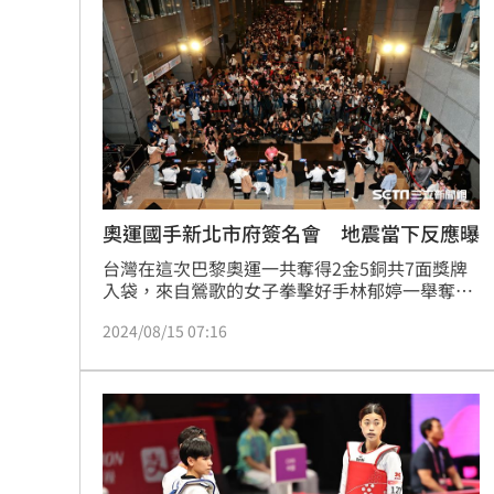
求婚戒指、結婚證書，讓她又驚又喜，但「寵粉
無極限」的她也盡可能滿足粉絲們的需求，不過
16日參加回國餐會，受訪時她也再次強調，希望
大家未來能
奧運國手新北市府簽名會 地震當下反應曝
台灣在這次巴黎奧運一共奪得2金5銅共7面獎牌
入袋，來自鶯歌的女子拳擊好手林郁婷一舉奪金
還完成超狂「金牌大滿貫」成就，新北市府1)日
2024/08/15 07:16
舉辦《新北榮耀》奧運選手簽名會，就邀請包括
「台灣拳后」林郁婷在內的新北市籍的巴黎奧運
國手等7人與粉絲們見面，現場湧入近千名熱情
粉絲，雖然簽名會進行到一半發生地震，好在現
場選手都相當淡定，粉絲們的熱情也沒有受到任
何影響，仍繼續排隊等待簽名。