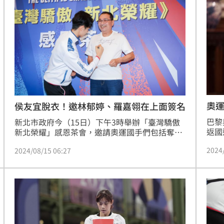
目前就是先養傷，不過最快在10月的羅馬尼亞公
拳套
開賽就會回歸。
郁婷
奧運
侯友宜脫衣！邀林郁婷、羅嘉翎在上面簽名
結
巴黎
新北市政府今（15日）下午3時舉辦「臺灣驕傲 
返國
新北榮耀」感恩茶會，邀請奧運國手們包括奪下
示3
金牌的拳擊選手林郁婷、跆拳道選手羅嘉翎、射
2024
2024/08/15 06:27
雄們
箭選手雷千瑩、湯智鈞、戴宇軒、柔道選手連珍
「團
羚、體操選手丁華恬等人都出席。新北市長侯友
感謝
宜更脫下外套，邀請選手們在他身穿的白色T恤
轉發
上面簽名。
人。