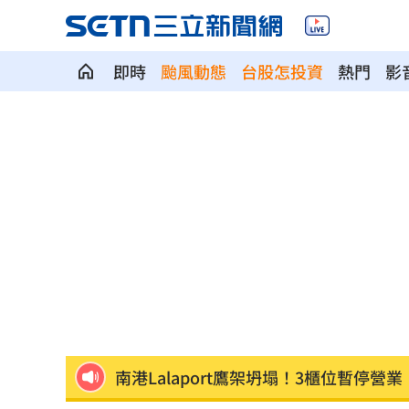
即時
颱風動態
台股怎投資
熱門
影
每股配12.8元的它 Ｑ2營收曝光
00:00
連續2場安打！ 林安可掃二壘打貢獻1
歐洲避暑天堂失守！地中海熱到像溫泉
3歲米格魯偷吃軟糖 被催吐後好有戲
23
獨／北勢棒球隊穿破鞋拚冠軍 台僑看
南港Lalaport鷹架坍塌！3櫃位暫停營業