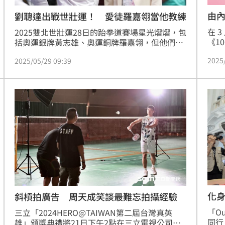
由
劉聰達出戰世壯運！ 愛徒羅嘉翎當他教練
在 
2025雙北世壯運28日的跆拳道賽場星光熠熠，包
《1
括奧運銀牌黃志雄、奧運銅牌羅嘉翎，但他們不
同領
是參賽而是在場邊當教練，「國民女友」羅嘉翎
2025
2025/05/29 09:39
之美
還用了教練生涯首次挑戰，可惜她的選手、也是
員－
她的教練劉聰達第1回合尾聲一次後旋踢弄傷自
－羅
己，第2回合棄賽無緣金牌。
見解
念，
化
斜槓拍廣告 周天成笑談最難忘拍攝經驗
「Ou
三立「2024HERO@TAIWAN第二屆台灣真英
同行
雄」頒獎典禮將21日下午2點在三立電視公司隆