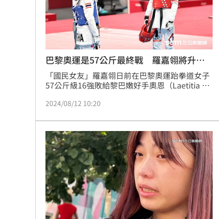
巴黎奧運是57公斤最終戰 羅嘉翎將升量
級
「國民女友」羅嘉翎日前在巴黎奧運跆拳道女子
57公斤級16強敗給黎巴嫩好手奧恩（Laetitia 
Aoun），賽後也因腳部傷勢加劇，必須靠人攙
2024/08/12 10:20
扶才能離場，讓長期指導她的教練劉聰達相當心
疼不捨，12日兩人隨隊從法國回到台灣，受訪時
談到羅嘉翎接下來的參賽規劃，劉聰達透露，因
為長期降體重太辛苦，未來羅嘉翎應該會改踢62
或67公斤級。