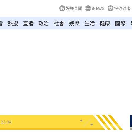
娛樂星聞
iNEWS
祝你健康
音
熱搜
直播
政治
社會
娛樂
生活
健康
國際
打點
23:59
23:53
:48
哭了
23:36
23:34