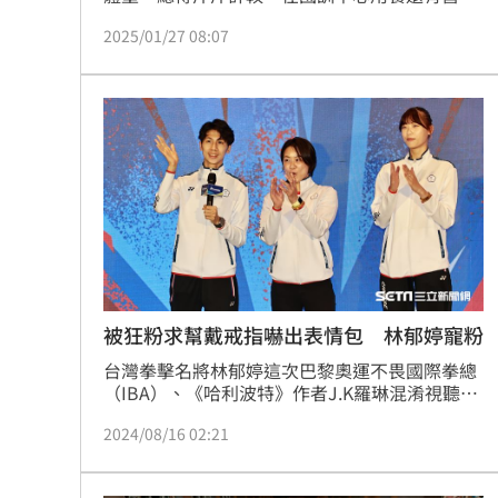
師緊盯，飲食還得秤重，隨著在巴黎奧運後調升
2025/01/27 08:07
量級，她說：「過年總算不用再忌口。」
被狂粉求幫戴戒指嚇出表情包 林郁婷寵粉
台灣拳擊名將林郁婷這次巴黎奧運不畏國際拳總
（IBA）、《哈利波特》作者J.K羅琳混淆視聽輿
論壓力影響，霸氣在女子57公斤級奪金，英勇的
2024/08/16 02:21
精神獲得全台人民相挺，還獲封「台灣女兒」，
15日出席新北市政府所辦的奧運選手簽名會，吸
引大批粉絲到場、人氣爆棚，現場更有狂粉帶著