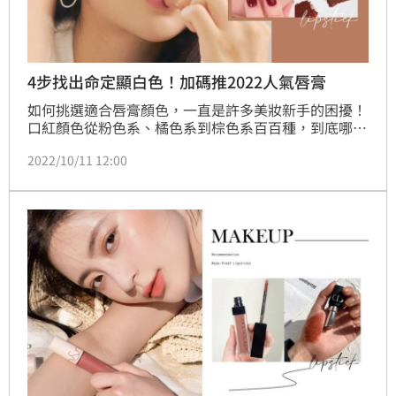
4步找出命定顯白色！加碼推2022人氣唇膏
如何挑選適合唇膏顏色，一直是許多美妝新手的困擾！
口紅顏色從粉色系、橘色系到棕色系百百種，到底哪一
個最適合自己呢？今天就為大家帶來化妝師親授「自測
2022/10/11 12:00
命定唇色」法則，只要四個步驟，即可判斷膚色，找出
最適合的唇彩顏色，同場加映2022人氣唇膏推薦，包
準大家絕對能輕鬆找出蜜糖唇彩，更顯白、顯氣色。