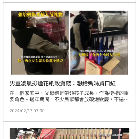
男童凌晨撿煙花紙殼賣錢：想給媽媽買口紅
在一個家庭中，父母總是帶領孩子成長、作為榜樣的重
要角色。過年期間，不少民眾都會放鞭炮歡慶，不過放
完鞭炮後，現場總是留下一堆煙花紙殼的垃圾。近日，
2024/02/13 07:00
就有一名男孩在大年初一凌晨到街上將煙花紙殼撿起賣
錢，只為了給媽媽買口紅。消息曝光後，就引發網友熱
議，紛紛誇讚孩子很孝順、父母教育得好。