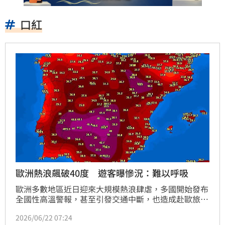
口紅
歐洲熱浪飆破40度 遊客曝慘況：難以呼吸
歐洲多數地區近日迎來大規模熱浪肆虐，多國開始發布
全國性高溫警報，甚至引發交通中斷，也造成赴歐旅行
遊客的沉重負擔，有在西班牙旅行的網友貼出一張「紅
2026/06/22 07:24
到發紫」的天氣圖，大呼熱到吃不消。