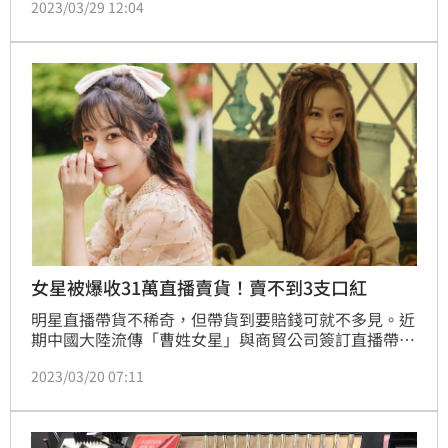
2023/03/29 12:04
還要便宜很難不心動，要她拿酒精消毒就好。
女星被爆收31萬直播賣貨！賣不到3支口紅
明星直播帶貨不稀奇，但帶貨到要賠錢可就不多見。近
期中國大陸流傳「曹姓女星」與商貿公司簽訂直播帶貨
口紅的合約，並收下對方支付的人民幣7萬元（約新台
2023/03/20 07:11
幣31萬元）預付款，怎知她3個月只賣不到3支口紅，
還因拒付違約金挨告。就有網友猜測，該名女星是演過
《長歌行》的曹曦月。