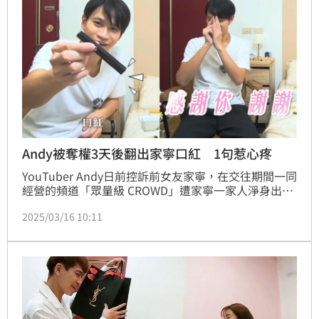
Andy被奪權3天後翻出家寧口紅 1句惹心疼
YouTuber Andy日前控訴前女友家寧，在交往期間一同
經營的頻道「眾量級 CROWD」遭家寧一家人淨身出
戶，分手後一無所有。網友翻出Andy曾分享一段影
2025/03/16 10:11
片，在清理住家時，翻到一支家寧交往時擦的口紅，當
時上片時間正是他被移除董事職位後3天所上傳的，令
人心疼。