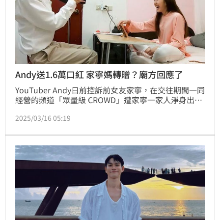
Andy送1.6萬口紅 家寧媽轉贈？廟方回應了
YouTuber Andy日前控訴前女友家寧，在交往期間一同
經營的頻道「眾量級 CROWD」遭家寧一家人淨身出
戶，分手後一無所有。有網友發現，Andy曾大手筆在
2025/03/16 05:19
情人節送價值1.6萬的口紅，而踢出Andy的群海娛樂股
份有限公司，過去曾捐高級口紅給宮廟，引發網友的聯
想。對此，廟方也做出回應。