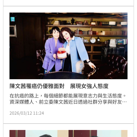
陳文茜罹癌仍優雅面對 展現女強人態度
在抗癌的路上，每個細節都能展現意志力與生活態度。
資深媒體人、前立委陳文茜近日透過社群分享與好友的
對話，揭露自己面對癌症時的堅持與優雅，成為網友熱
2026/03/12 11:24
議焦點。陳文茜罹患第四期黑色素瘤癌，多次在社群平
台談論抗癌心路。11日晚間，她在貼文中回憶與歌手劉
若英的對話，主題為「有一種愛，叫做友誼」。林宜君