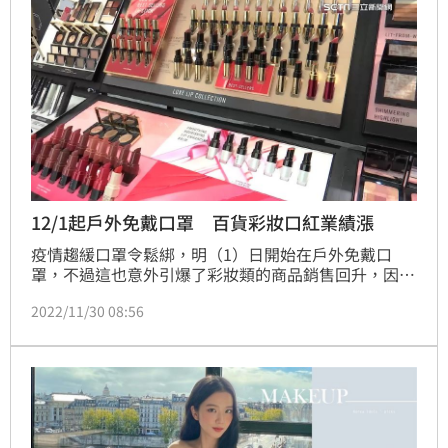
12/1起戶外免戴口罩 百貨彩妝口紅業績漲
疫情趨緩口罩令鬆綁，明（1）日開始在戶外免戴口
罩，不過這也意外引爆了彩妝類的商品銷售回升，因為
本來化妝不用塗口紅的，現在已經不能偷懶了，就有百
2022/11/30 08:56
貨公司業者表示，口紅賣出1萬5千支，相當於一座陽明
山的高度。