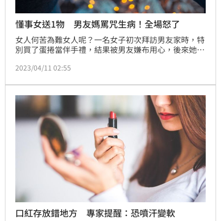
懂事女送1物 男友媽罵咒生病！全場怒了
女人何苦為難女人呢？一名女子初次拜訪男友家時，特
別買了蛋捲當伴手禮，結果被男友嫌布用心，後來她改
送雞精、專櫃口紅，但無論如何驚心挑選禮物，男友媽
2023/04/11 02:55
媽總是嫌不停，一下罵是不是在咒人生病，一下又唸她
感覺很敗家，讓她相當心累，嘆道「送禮真的好難」。
對此，過來人一語道破關鍵，認為這不是禮物的問題，
「他媽擺明就不喜歡你」。
口紅存放錯地方 專家提醒：恐噴汗變軟