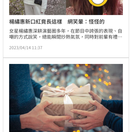
楊繡惠新口紅竟長這樣 網笑暈：怪怪的
女星楊繡惠深耕演藝圈多年，在節目中誇張的表現、自
嘲的方式說笑，總能瞬間炒熱氣氛，同時對前輩有禮、
細心，又不忘提攜後輩，被網友認證是一位能說、能
2023/04/14 11:37
講、能演、能跳、能舞的全能藝人，平常她也喜歡透過
社群平台與粉絲互動，昨（13日）分享新買的口紅，網
友一看笑到不行。林呈育報導