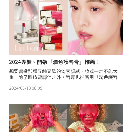
2024專櫃、開架「潤色護唇膏」推薦！
想要營造那種又純又欲的偽素顏感，妝感一定不能太
重！除了眼妝要弱化之外，唇膏也推薦用「潤色護唇」
取代，不僅滋潤度高、不怕乾唇，清透的顯色度也不會
2024/06/18 08:09
有很重的妝感，更加適合淡妝、偽素顏！這次帶來10款
2024專櫃、開架必收「潤色護唇」推薦，質地輕盈不
黏膩、打造原生粉嫩感，快一起往下看吧！