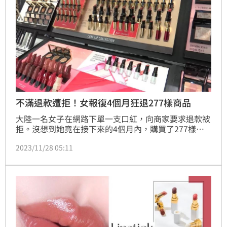
不滿退款遭拒！女報復4個月狂退277樣商品
大陸一名女子在網路下單一支口紅，向商家要求退款被
拒。沒想到她竟在接下來的4個月內，購買了277樣商
品，並在尚未收到貨品時，就以各種問題要求退款，最
2023/11/28 05:11
後店家忍無可忍一狀告上法院，法官審理後認為女子惡
意下單，要求其以書面形式賠禮，並賠償對方2000元
人民幣（約新台幣8800元）。