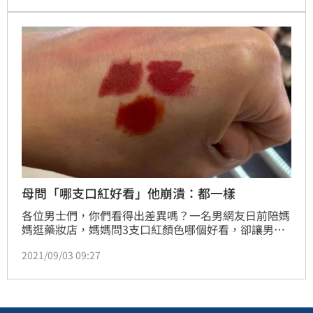
家！」讓網友看完後，立刻引發聯想，笑說「這資訊量
太龐大」。
母問「哪支口紅好看」他崩潰：都一樣
各位男士們，你們看得出差異嗎？一名男網友日前陪媽
媽逛藥妝店，媽媽問3支口紅顏色哪個好看，卻讓男網
友崩潰「不是都一樣嗎？」，不過多數女網友卻能輕易
2021/09/03 09:27
回答出差異，並推薦哪支顏色的口紅比較適合。