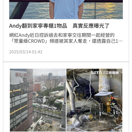
Andy翻到家寧專櫃1物品 真實反應曝光了
網紅Andy近日控訴過去和家寧交往期間一起經營的
「眾量級CROWD」頻道被其家人奪走，還透露自己10
年來只有領5位數的固定月薪，結果分手之後不只遭踢
2025/03/14 01:42
除董事職位，甚至還被說只是「掛名登記」，瞬間變得
一無所有。近日也有網友將Andy影片重新瀏覽，發現
分手後的一部斷捨離影片，Andy找到2600元紅包以及
家寧遺留的專櫃口紅，真實反應太讓人心疼。蔡佩伶報
導