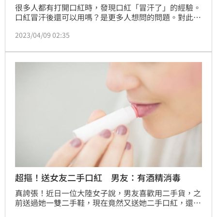
很多人都有打開口紅時，發現口紅「冒汗了」的經驗。
口紅冒汗後還可以用嗎？是更多人想問的問題。對此，
靜宜大學化粧品副教授吳姵萱於食藥署藥物食品安全週
2023/04/09 02:35
報中表示，「口紅冒汗」是口紅常見的現象，特別容易
發生在環境溫度改變時，將口紅放於有遮蔽的密閉空間
裡，即可保持口紅產品的穩定性，不會冒汗、變軟。
（記者黃仲丘）
超摳！送女友二手口紅 男友：有酒精消毒
真誇張！近日一位大陸女子說，男友喜歡用二手貨，之
前送過她一雙二手鞋，現在竟然又送她二手口紅，還有
用過的痕跡，讓她看了很崩潰。男友說，該口紅比全新