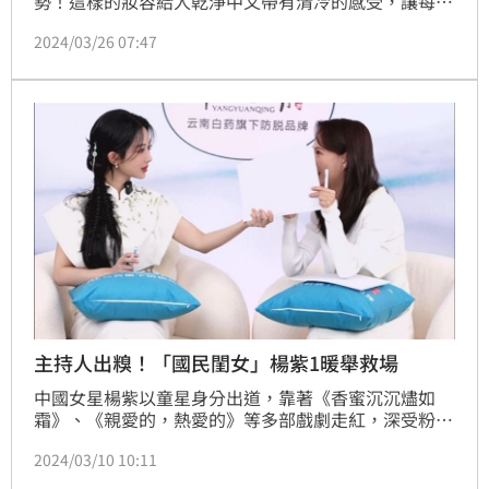
勢！這樣的妝容給人乾淨中又帶有清冷的感受，讓每個
人的氣質都更多了點遺世獨立的感受，其中帶有#灰粉
2024/03/26 07:47
調的唇彩色系，更能輕鬆創造出這種帶有清冷、清透又
顯白的氛圍，以下就盤點2024春夏唇膏新品當中最顯
白、最具清冷感的仙女色！
主持人出糗！「國民閨女」楊紫1暖舉救場
中國女星楊紫以童星身分出道，靠著《香蜜沉沉燼如
霜》、《親愛的，熱愛的》等多部戲劇走紅，深受粉絲
喜愛，更有「國民閨女」之稱。近日楊紫在直播活動上
2024/03/10 10:11
貼心一舉動，讓現場女主持人大讚揚紫暖心，消息曝光
後，引發網友熱烈討論。