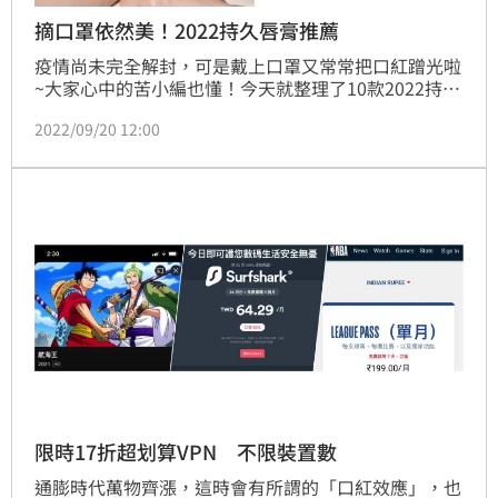
摘口罩依然美！2022持久唇膏推薦
疫情尚未完全解封，可是戴上口罩又常常把口紅蹭光啦
~大家心中的苦小編也懂！今天就整理了10款2022持久
不掉色唇膏，從專櫃DIOR、YSL到開架ETUDE、KATE
2022/09/20 12:00
通通有，完全不沾口罩，又能完美持色一整天，讓我們
摘下口罩依舊擁有神顏！
限時17折超划算VPN 不限裝置數
通膨時代萬物齊漲，這時會有所謂的「口紅效應」，也