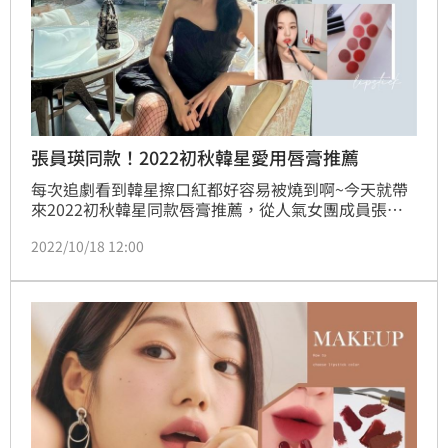
張員瑛同款！2022初秋韓星愛用唇膏推薦
每次追劇看到韓星擦口紅都好容易被燒到啊~今天就帶
來2022初秋韓星同款唇膏推薦，從人氣女團成員張員
瑛、Jisoo到熱播韓劇《小女子》金高銀、嚴志媛同款
2022/10/18 12:00
唇膏一次蒐羅，快來跟著韓星們的好品味，找出你的本
命唇膏吧~