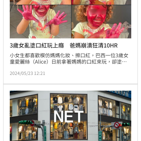
3歲女亂塗口紅玩上癮 爸媽崩潰狂清10HR
小女生都喜歡模仿媽媽化妝、擦口紅，巴西一位3歲女
童愛麗絲（Alice）日前拿著媽媽的口紅來玩，卻塗得
滿臉都是，爸媽抹油、狂擦在浴室耗費10小時，才把口
2024/05/23 12:21
紅痕跡給清除乾淨，罪魁禍首就是豬隊友爸爸，把口紅
拿給女兒玩，媽媽把這件趣事發文到推特，立刻超過
500萬名人觀看。