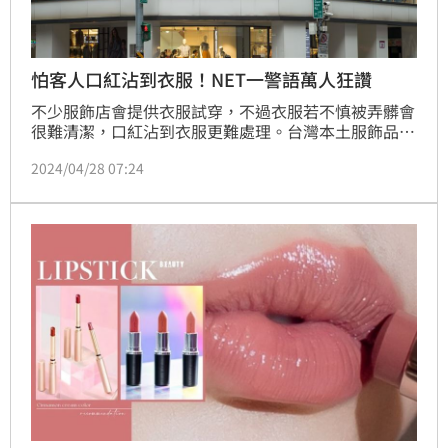
怕客人口紅沾到衣服！NET一警語萬人狂讚
不少服飾店會提供衣服試穿，不過衣服若不慎被弄髒會
很難清潔，口紅沾到衣服更難處理。台灣本土服飾品牌
NET由於平價、CP值高且款式多樣，向來受到廣大消
2024/04/28 07:24
費者喜愛，有網友到NET的試衣間，見到裡面有一則警
語，大讚真是「說話的藝術！」