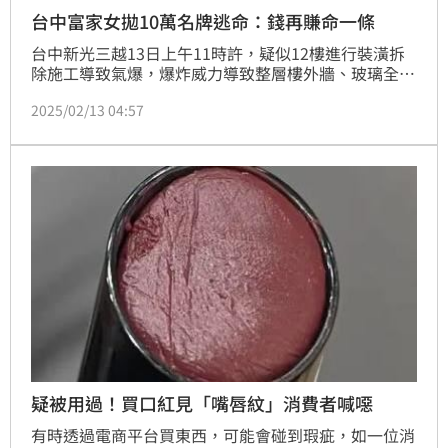
台中富家女拋10萬名牌逃命：錢再賺命一條
台中新光三越13日上午11時許，疑似12樓進行裝潢拆
除施工導致氣爆，爆炸威力導致整層樓外牆、玻璃全部
炸毀。消防局獲報第一時間前往救援、逐層搜索，目前
2025/02/13 04:57
已有4人死亡、24人輕重傷。洪女表示，今天來新光三
越8樓取自己訂的總價約10萬元名牌口紅、化妝品、保
養品，剛拿完就聽到爆炸聲，立刻拋下所有東西逃生，
她直言：「錢再賺就有了，命就一條，比較珍貴。」
疑被用過！買口紅見「嘴唇紋」消費者喊噁
有時透過電商平台買東西，可能會碰到瑕疵，如一位消