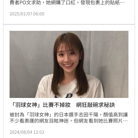
費者PO文求助，她網購了口紅，發現包裹上的貼紙疑
似有被撕掉再重貼的痕跡，打開口紅後發現，膏體上面
2025/01/07 06:00
有嘴唇的紋路，似乎是被人用過，這讓她驚呼噁心並怨
喊「潔癖人看到真的快吐了」，也想知道如何應對這種
狀況。貼文底下，不少人都建議她先嘗試退貨。
「羽球女神」比賽不掉妝 網狂敲碗求秘訣
被封為「羽球女神」的日本選手志田千陽，顏值高到讓
不少看奧運的網友目眩神迷，但網友看到她比賽照片
後，忍不住歪樓問：「真的很想問她運動流汗都不掉妝
2024/08/04 12:02
是用什麼品牌。」「看她打球真的是享受， 超級美又