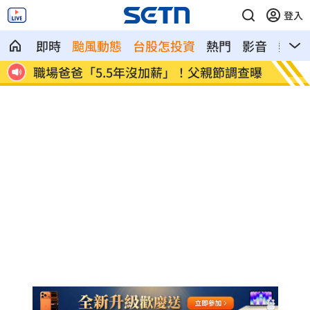
登入
即時
颱風動態
台股怎投資
熱門
影音
熱搜
調查曝
蘋果砍價失敗！長鑫存儲靠2底氣拒降價
掃把刺