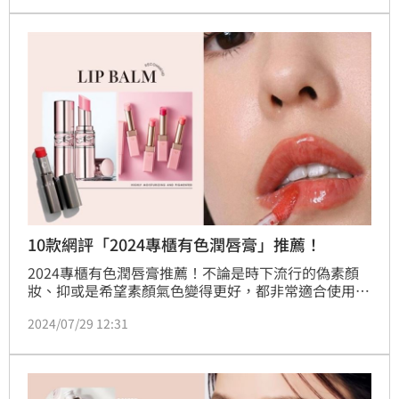
超殺，真的好奇底妝是什麼？」「我很想問口紅！那口
紅美到我眼睛離不開！」
10款網評「2024專櫃有色潤唇膏」推薦！
2024專櫃有色潤唇膏推薦！不論是時下流行的偽素顏
妝、抑或是希望素顏氣色變得更好，都非常適合使用
「有色潤唇膏」，妝效比一般唇膏來得淡雅清透、不過
2024/07/29 12:31
濃，同時兼顧護唇膏的滋潤效能，讓乾癟、起皮的粗糙
雙唇，能長時間飽水嘟嫩，以下就盤點PTT、DCARD網
友口碑好評的「2024專櫃有色潤唇膏推薦」！