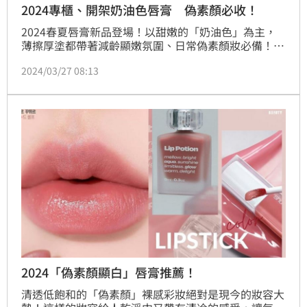
2024專櫃、開架奶油色唇膏 偽素顏必收！
2024春夏唇膏新品登場！以甜嫩的「奶油色」為主，
薄擦厚塗都帶著減齡顯嫩氛圍、日常偽素顏妝必備！這
次就帶來幾款2024必收奶油色唇膏新品推薦，雅詩蘭
2024/03/27 08:13
黛、M·A·C超嫩，還有開架FreshO2、LAKA通通
有，快一起看看吧！
2024「偽素顏顯白」唇膏推薦！
清透低飽和的「偽素顏」裸感彩妝絕對是現今的妝容大