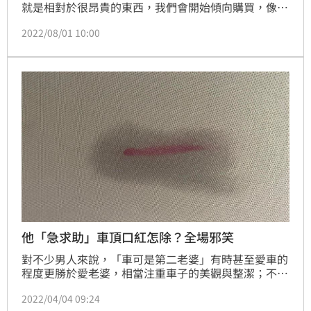
就是相對於很昂貴的東西，我們會開始傾向購買，像是
名牌口紅或小包包等較便宜的奢侈品來滿足自己，畢竟
2022/08/01 10:00
能省則省雖是現在的全民共識，但是越困難的時候，我
們越需要更多的小確幸，而透過後面介紹的 VPN 跨國
網購，就可以讓原本就負擔得起的國際名牌，價格會來
得更便宜，更划算喔！現在訂購每個月不到70元，再多
加送2個月。
他「急求助」車頂口紅怎除？全場邪笑
對不少男人來說，「車可是第二老婆」有時甚至愛車的
程度更勝於愛老婆，相當注重車子的美觀與整潔；不過
一名男網友就在臉書求助「汽車頂棚畫到口紅如何去
2022/04/04 09:24
除？」隨後還透露「在線等～非常急…沒去除回不了