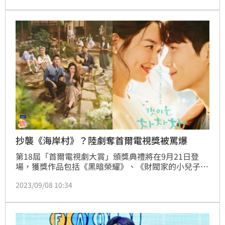
於台灣小人物的療癒系浪漫喜劇。
抄襲《海岸村》？陸劇奪首爾電視獎被罵爆
第18屆「首爾電視劇大賞」頒獎典禮將在9月21日登
場，獲獎作品包括《黑暗榮耀》、《財閥家的小兒子》
等夯劇，來自中國的電視劇《去有風的地方》也在得獎
2023/09/08 10:34
名單內，不料卻因捲入抄襲爭議，引起網友不滿。