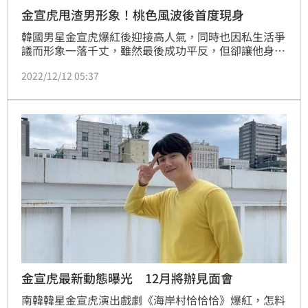
金宣虎甩渣男形象！桃色風波後首度現身
韓國男星金宣虎爆紅後迎接高人氣，同時也因私生活爭
議而形象一落千丈，雖然最後成功平反，但卻讓他身心
受創，決心暫退螢光幕前好好調整。今（12）他現身仁
2022/12/12 05:37
川機場，準備出發到日本名古屋參加亞洲明星盛典
（AAA），從外表看來，金宣虎氣色極佳，還瘋狂放送
愛心，似是準備好重返演藝圈。
金宣虎最新動態曝光 12月將辦見面會
南韓韓星金宣虎演出戲劇《海岸村恰恰恰》爆紅，怎料