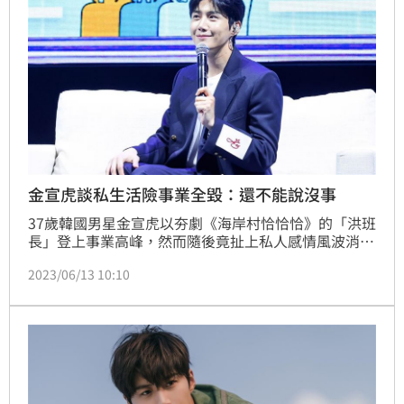
金宣虎談私生活險事業全毀：還不能說沒事
37歲韓國男星金宣虎以夯劇《海岸村恰恰恰》的「洪班
長」登上事業高峰，然而隨後竟扯上私人感情風波消失
近2年，險些事業全毀，而他出道14年首度進軍大銀
2023/06/13 10:10
幕，顛覆形象挑戰黑幫片《貴公子》，飾演殘酷冷血的
全職殺手，昨受訪時侃侃而談爭議當下的心境。在事件
爆發時導演力挺不換角，金宣虎雖然無法理解導演朴勳
政的心情，但自己感到百感交集，感到抱歉又感激。