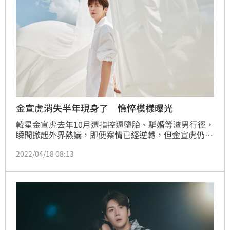
金宣虎消失半年現身了 憔悴模樣曝光
韓星金宣虎去年10月遭指控逼墮胎、騙婚等渣男行徑，
瞬間掀起外界熱議，即便案情已經逆轉，但金宣虎仍選
擇低調神隱，幾乎所有工作都暫停，僅剩下拍攝電影
2022/04/18 08:13
《悲傷熱帶》，日前有民眾在泰國街頭捕獲野生的金宣
虎，今（18日）他本人則從泰國飛回韓國，有網友上傳
金宣虎在泰國機場的畫面，眾多粉絲到場送機，金宣虎
不斷鞠躬揮手，一度還比出手指愛心。林呈育報導