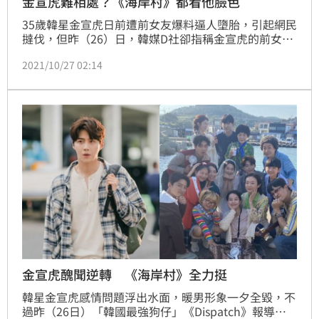
金宣虎難相處？《海岸村》都看他臉色
35歲韓星金宣虎日前遭前女友爆料逼人墮胎，引起網民
撻伐，但昨（26）日，韓媒D社卻指稱金宣虎的前女友
說謊，並拆穿女方的不實言論，輿論也在一天之間出現
2021/10/27 02:14
反轉，甚至連出演《海岸村》的小童星的家長也發聲力
挺金宣虎。不料，就有同劇組的工作人員向媒體爆料，
直批金宣虎時常板著臉上工，全劇組都要看他的臉色，
讓現場變得尷尬不便。
金宣虎醜聞逆轉 《海岸村》全力挺
韓星金宣虎感情問題浮出水面，暖男形象一夕全毀，不
過昨（26日）「韓國最強狗仔」《Dispatch》報導，