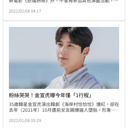
新電影《悲傷熱帶》外，不會再參加其他演藝活動，
Instagram也沒有再更新，至今4個月未露面。而近日
2022/02/08 04:17
有餐廳老闆發文大讚金宣虎的溫暖行徑，才讓行蹤曝
光，此舉卻也讓老闆收到大量訊息要詢問金宣虎的近
況，他崩潰表示自己什麼都不知道，拜託大家不要再問
了。
粉絲哭哭！金宣虎曝今年僅「1行程」
35歲韓星金宣虎演出韓劇《海岸村恰恰恰》爆紅，卻在
去年（2021年）10月遭前女友踢爆逼人墮胎，形象大
傷，所幸韓媒《Dispatch》公開兩人對話紀錄，不僅輿
2022/01/06 05:29
論風向轉變，人氣也逐漸回升，目前他將重心放在新電
影《悲傷熱帶》，並且表示不會再參加其他演藝活動，