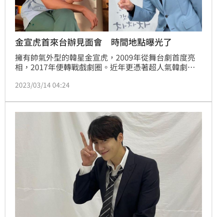
金宣虎首來台辦見面會 時間地點曝光了
擁有帥氣外型的韓星金宣虎，2009年從舞台劇首度亮
相，2017年便轉戰戲劇圈。近年更憑著超人氣韓劇
《海岸村恰恰恰》的「洪班長」一角瞬間爆紅。怎料，
2023/03/14 04:24
卻在爆紅之際遭前女友爆出墮胎的醜聞，在沉寂了將近
1年後才再度重返螢光幕。而近期正舉辦巡迴見面會的
他，昨（13日）台北場的時間也公開了，讓大批台灣粉
絲相當期待。