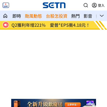
登入
即時
颱風動態
台股怎投資
熱門
影音
熱搜
8元！
宏福苑大火調查出爐！菸頭引燃施工雜物
定投1
位！