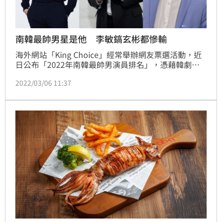
南韓最帥男星是他 李敏鎬玄彬都慘輸
海外網站「King Choice」經常舉辦網友票選活動，近
日公布「2022年南韓最帥男演員排名」，憑藉韓劇
《海岸村恰恰恰》大紅的金宣虎，以1370萬票拿下第
2022/03/06 11:37
一名。因《經常請吃飯的漂亮姐姐》獲得「國民年下
男」稱號的丁海寅，則以1295萬票位居第二，而第三
名則由拍攝過《奇皇后》、《Healer》等熱門電視劇的
人氣男神池昌旭拿下。