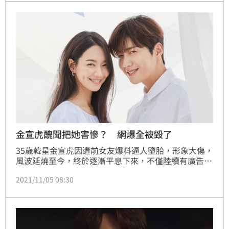
藝身涯中，藏了許多辛酸，更因為韓戰與家人失散長達
50年，如今成了韓國最資深的女演員。
金宣虎醜聞把她害慘？ 網爆全被毀了
35歲韓星金宣虎因遭前女友爆料逼人墮胎，形象大傷，
風波延燒至今，終於逐漸平息下來，不僅陸續有廣告商
將合作代言重新上架，甚至還交出了不錯的銷售成績
2021/11/05 08:30
單，然而近日卻有韓媒指出，與他在韓劇《海岸村恰恰
恰》搭檔的申敏兒因為此風波造成不小的損失。