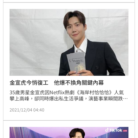
讓粉絲大讚：「演員該有的態度。」
金宣虎今悄復工 他爆不換角關鍵內幕
35歲男星金宣虎因Netflix熱劇《海岸村恰恰恰》人氣
攀上高峰，卻同時爆出私生活爭議，演藝事業瞬間跌入
谷底，直到韓媒《Dispatch》公開對話紀錄，並打臉女
2021/12/04 04:40
方說詞，風向才逐漸轉彎，不過仍讓他因此錯失2部電
影，只剩下導演朴勳政的新作《悲傷熱帶》，今（4）
日他出席該劇的劇本會議，這也是他時隔1個半月重新
復出開工，對此有相關人士透露金宣虎之所以沒被換角
的背後原因。