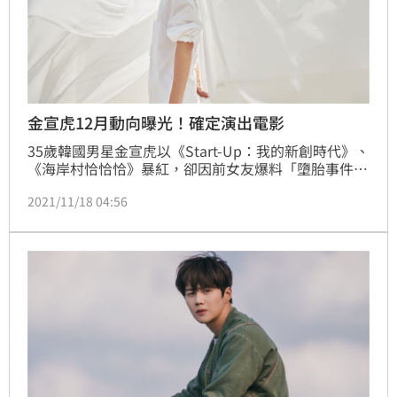
金宣虎12月動向曝光！確定演出電影
35歲韓國男星金宣虎以《Start-Up：我的新創時代》、
《海岸村恰恰恰》暴紅，卻因前女友爆料「墮胎事件」
以及人品不佳等聲勢墜落谷底，直到韓媒D社出面打臉
2021/11/18 04:56
前女友說謊後，風向才產生變化，最近新工作動向也曝
光，將會拍攝新電影作品。