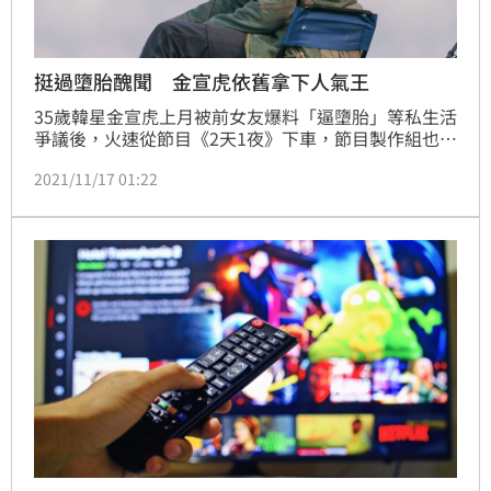
挺過墮胎醜聞 金宣虎依舊拿下人氣王
35歲韓星金宣虎上月被前女友爆料「逼墮胎」等私生活
爭議後，火速從節目《2天1夜》下車，節目製作組也連
夜將他的畫面剪光，直到韓媒D社出面打臉前女友說謊
2021/11/17 01:22
後，風向才產生變化，代言的廣告商也紛紛回過頭合
作，輿論風向的反轉讓他人氣不減反升，粉絲們的支持
更讓他奪得AAA最佳男演員人氣賞。