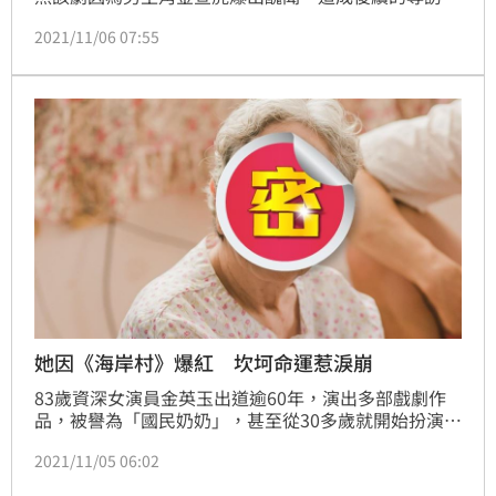
活動全面取消中斷，不過申敏兒本人心情並沒有受到影
2021/11/06 07:55
響，目前正專心拍攝新戲《我們的藍調》，近日她曬出
新造型，不僅大曬素顏，整個人看上去宛如女高中生，
才不到一天就吸引超過64萬人按讚朝聖。
她因《海岸村》爆紅 坎坷命運惹淚崩
83歲資深女演員金英玉出道逾60年，演出多部戲劇作
品，被譽為「國民奶奶」，甚至從30多歲就開始扮演奶
奶一角，演技精湛的她近期在《海岸村恰恰恰》中飾演
2021/11/05 06:02
「坎離奶奶」人氣爆紅，在《魷魚遊戲》、《智異山》
等熱播夯劇中也都能看到她的身影，不過在她漫長的演