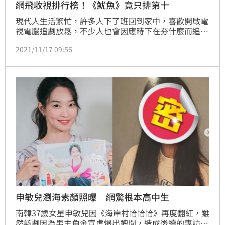
網飛收視排行榜！《魷魚》竟只排第十
現代人生活繁忙，許多人下了班回到家中，喜歡開啟電
視電腦追劇放鬆，不少人也會因應時下在夯什麼而追什
麼。影音串流平台Netflix更是深受許多人喜愛，而
2021/11/17 09:56
Netflix每週也都會在官網上公布「收看時數最多10大
電視劇和電影」，根據最新統計，打敗超夯韓劇的《魷
魚遊戲》則是由「這部」奪下第一名。
申敏兒瀏海素顏照曝 網驚根本高中生
南韓37歲女星申敏兒因《海岸村恰恰恰》再度翻紅，雖
然該劇因為男主角金宣虎爆出醜聞，造成後續的專訪與