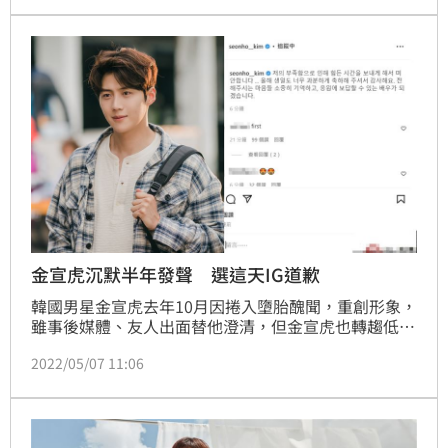
並反控女方，卻依舊損失不少戲劇及綜藝的出演。今
（20日）金宣虎出席舞台劇《Touching The Void》記
者會時，一拿到麥克風，話都還沒說就流淚了。
金宣虎沉默半年發聲 選這天IG道歉
韓國男星金宣虎去年10月因捲入墮胎醜聞，重創形象，
雖事後媒體、友人出面替他澄清，但金宣虎也轉趨低
調，鮮少出席在公開場合。8日就是金宣虎36歲生日，
2022/05/07 11:06
在生日前夕他也睽違半年更新IG，再次向粉絲道歉，表
示會成為報答大家的演員。