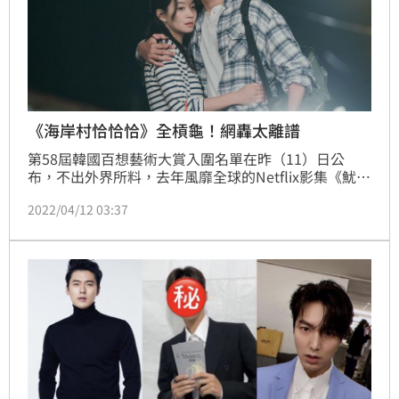
《海岸村恰恰恰》全槓龜！網轟太離譜
第58屆韓國百想藝術大賞入圍名單在昨（11）日公
布，不出外界所料，去年風靡全球的Netflix影集《魷魚
遊戲》入圍8項、9獎，是提名最大贏家，《衣袖紅鑲
2022/04/12 03:37
邊》則緊追在後。不過仍然有許多遺珠，像是金宣虎、
申敏兒主演的《海岸村恰恰恰》去年評價也相當不錯，
可惜全都槓龜，《Move to Heaven：我是遺物整理
師》、《機智醫生生活2》等劇也都未獲任何提名。