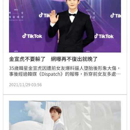
金宣虎不要躲了 網曝再不復出就晚了
35歲韓星金宣虎因遭前女友爆料逼人墮胎後形象大傷，
事後經過韓媒《Dispatch》的報導，拆穿前女友多處說
謊後，也讓金宣虎的名聲逐漸在韓國回升。近日就有韓
2021/11/29 03:56
媒報導，儘管金宣虎惹出了私生活爭議，但似乎並對作
品沒有太大的影響，甚至連播畢的《海岸村恰恰恰》在
Netflix的評分與排行上仍居高不下，因此業界人士也向
金宣虎建議，不要再拖延復出的計畫。