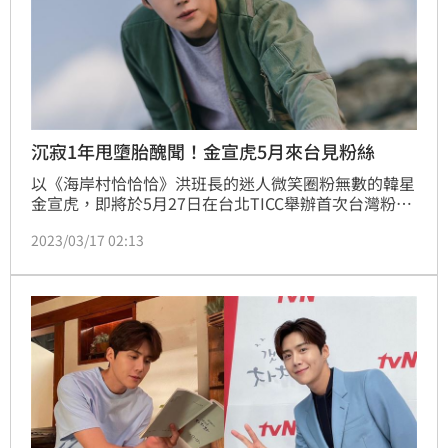
沉寂1年甩墮胎醜聞！金宣虎5月來台見粉絲
以《海岸村恰恰恰》洪班長的迷人微笑圈粉無數的韓星
金宣虎，即將於5月27日在台北TICC舉辦首次台灣粉絲
見面會。因為感情風波沉寂1年的金宣虎，除了巡迴亞
2023/03/17 02:13
洲與各地粉絲見面，也慢慢開始接觸新劇本，將與朴圭
瑛合作推理題材《網內人》（暫譯）。