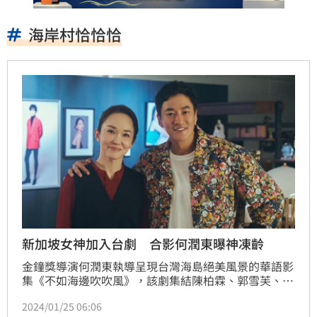
海岸村恰恰恰
新加坡女神加入台劇 合影何潤東曝神凍齡
金鐘獎導演何潤東執導呈現台灣海島絕美風景的華語影
集《不如海邊吹吹風》，該劇集結陳柏霖、郭雪芙、林
柏叡、范文芳、洪慧芳、庹宗華等跨亞洲實力派演員重
2024/01/25 06:06
磅演出，全劇融合金門當地特色和人文風情，打造專屬