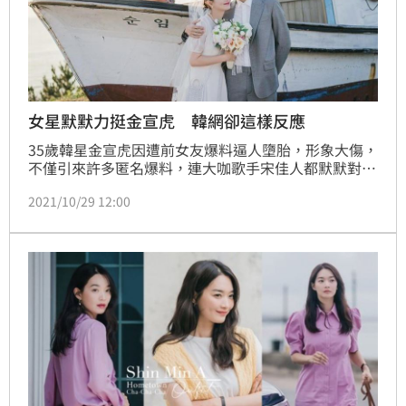
女星默默力挺金宣虎 韓網卻這樣反應
35歲韓星金宣虎因遭前女友爆料逼人墮胎，形象大傷，
不僅引來許多匿名爆料，連大咖歌手宋佳人都默默對他
取消關注，但隨著韓媒D社出面打臉前女友說謊後，事
2021/10/29 12:00
件也逐漸撥雲見日，連《海岸村恰恰恰》的小童星們也
為他發聲，輿論風向出現轉變。近日就有網友發現，女
星申敏兒雖在這次事件中，從未有任何表態，但也沒因
為醜聞而刻意疏遠金宣虎，讓不少粉絲大讚真是有情有
義。