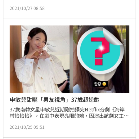
金宣虎前女友到處偷見男人、還說謊成性，風向出現大
2021/10/27 08:58
逆轉，如今《海岸村恰恰恰》演員、工作人員就被發
現，陸續在社群平台上傳金宣虎的照片，為他應援加
油，「像洪班長一樣，快點振作起來吧」。林呈育報導
申敏兒甜曬「男友視角」37歲超逆齡
37歲南韓女星申敏兒近期剛拍攝完Netflix夯劇《海岸
村恰恰恰》，在劇中表現亮眼的她，因演出該劇女主角
「尹惠珍」爆紅，人氣急速攀上高峰，即使殺青一舉一
2021/10/25 05:51
動仍受到粉絲高度關注，昨（24）日她在IG限時動態中
曬出新造型，一改昔日充滿女人味的俐落風格，空氣劉