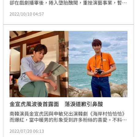
卻在戲劇播畢後，捲入墮胎醜聞，重挫演藝事業，暫別
螢光幕。日前回歸劇場的他，一舉一動備受粉絲關注，
2022/10/10 04:57
今（10）日身邊工作人員發文更新近況，PO出他貼心
幫忙同事夾菜的照片，依舊十分親民，讓大批粉絲看了
相當激動。
金宣虎風波後首露面 落淚道歉引鼻酸
南韓演員金宣虎因與申敏兒出演韓劇《海岸村恰恰恰》
而爆紅，當中暖男的形象受到許多粉絲的喜愛。不料在
戲劇播畢後，卻突遭前女友指控金宣虎對她情緒勒索，
2022/07/20 06:13
甚至逼迫墮胎等負面傳聞，雖不知情人示替金宣虎緩頰