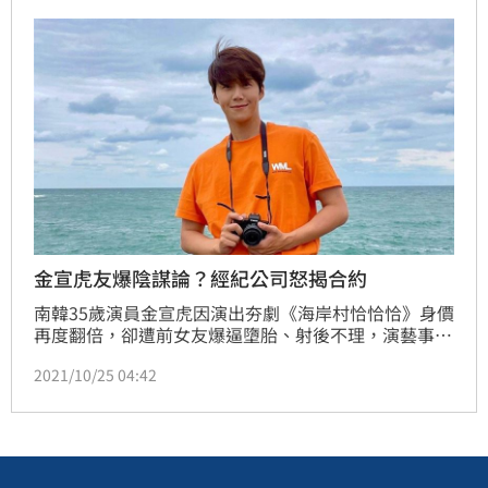
海加上細框眼鏡，讓她看上去瞬間減去好幾歲，凍齡美
貌立刻掀起熱議，此外她還在貼文中PO出多張「男友
視角」的照片，甜美笑容融化不少粉絲。
金宣虎友爆陰謀論？經紀公司怒揭合約
南韓35歲演員金宣虎因演出夯劇《海岸村恰恰恰》身價
再度翻倍，卻遭前女友爆逼墮胎、射後不理，演藝事業
跌到谷底。近日有自稱是「金宣虎好友」的網友逆風力
2021/10/25 04:42
挺，並指控這一切都是經紀公司的幕後陰謀，金宣虎的
所屬公司S.A.L.T.娛樂怒斥「都是毫無根據的謠言」，
今（25）日再度發聲明，解釋了與金宣虎合約的關係。