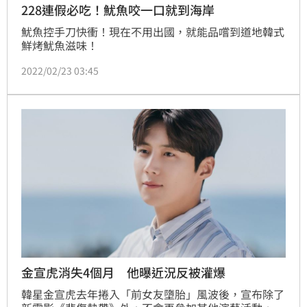
228連假必吃！魷魚咬一口就到海岸
魷魚控手刀快衝！現在不用出國，就能品嚐到道地韓式
鮮烤魷魚滋味！
2022/02/23 03:45
金宣虎消失4個月 他曝近況反被灌爆
韓星金宣虎去年捲入「前女友墮胎」風波後，宣布除了