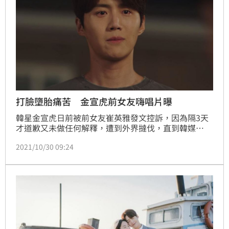
打臉墮胎痛苦 金宣虎前女友嗨唱片曝
韓星金宣虎日前被前女友崔英雅發文控訴，因為隔3天
才道歉又未做任何解釋，遭到外界撻伐，直到韓媒
《Dispatch》（簡稱D社）10月26日報導，前女友的爆
2021/10/30 09:24
料文扭曲12項事實，還有平時說謊成性、會到處找男人
等行徑，令風向產生變化，對此，資深媒體人李鎮浩
（音譯）先是抖出金宣虎前女友的離婚過程，昨（29
日）又亮出與其他男人見面的影片。林呈育報導