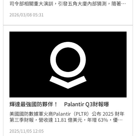
司令部相關重大演訓，引發五角大廈內部猜測，隨著與
伊朗衝突擴大，專長地面作戰等多項任務的美軍兵員可
2026/03/08 05:31
能將被派往中東。
輝達最強國防夥伴！ Palantir Q3財報曝
美國國防數據軍火商Palantir（PLTR）公布 2025 財年
第三季財報，營收達 11.81 億美元，年增 63%，優於
市場預期的 10.9 億美元，並創下歷史新高。營業利益
2025/11/05 12:05
率達 50.85%，每股盈餘（EPS）為 0.21 美元，高於預