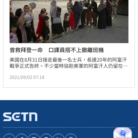
曾救拜登一命 口譯員搭不上撤離班機
美國在8月31日接走最後一名士兵，長達20年的阿富汗
戰爭正式告終。不少當時協助美軍的阿富汗人仍留在當
地，只能暫時躲藏。其中一名無法逃離阿富汗的口譯
2021/09/02 07:18
員，是曾經救過美國總統拜登的救命恩人，如今這名口
譯員無法搭上離開喀布爾的撤離班機，目前正在躲藏。
（記者　陳佳鈴）