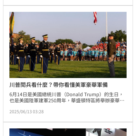
期的 0.17 美元。公司同時上調全年財測與下季展望，
皆優於市場預期。不過，由於股價年內累計大漲 
174%，市場對其高估值再度浮現疑慮，財報公布後股
價盤後一度上漲 7%，最終反轉下跌 4.26% 收在 
198.36 美元。
川普閱兵看什麼？帶你看懂美軍豪華軍備
6月14日是美國總統川普（Donald Trump）的生日，
也是美國陸軍建軍250周年，華盛頓特區將舉辦豪華閱
兵遊行，路線預計從憲法大道出發，一路到白宮，陸軍
2025/06/13 03:28
金騎士團的士兵屆時會跳傘降落至白宮廣場草坪，向川
普獻上一面折疊的國旗，陸軍預估閱兵遊行將吸引20萬
民眾參加，川普也會在典禮中展現美國軍備實力。