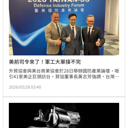
美前司令來了！軍工大單接不完
外貿協會與美台商業協會於28日舉辦國防產業論壇，吸
引41家美企巨頭訪台。貿協董事長黃志芳強調，台灣憑
藉半導體與資通訊製造優勢，已成為美國國防供應鏈的
2026/05/28 03:40
關鍵夥伴。雙方合作正從傳統軍售轉向共同研發與製
造，特別在AI、先進電子與無人機領域展現強大潛力。
此次論壇規模創紀錄，不僅提升台灣國防實力，更助攻
國內業者切入全球軍事供應鏈，開創台美工業結盟的新
賽道，實現強強聯手的雙贏局面。