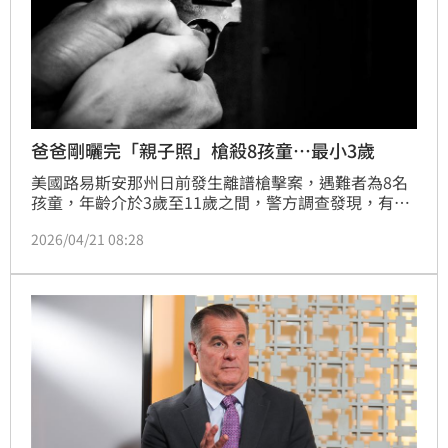
爸爸剛曬完「親子照」槍殺8孩童…最小3歲
美國路易斯安那州日前發生離譜槍擊案，遇難者為8名
孩童，年齡介於3歲至11歲之間，警方調查發現，有遇
難的孩童中，竟然有槍手的兒女，更令人震驚的是，他
2026/04/21 08:28
在行兇前，還在個人社群平台，分享跟兒女的互動，看
似正常的家庭，卻發生如此慘劇，案發後，兇嫌也遭擊
斃，詳細犯案動機，仍待釐清。