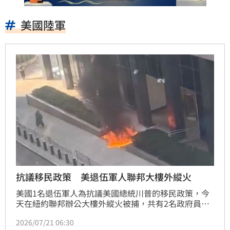
美國陸軍
抗議移民政策 美退伍軍人聯邦大樓外縱火
美國1名退伍軍人為抗議美國總統川普的移民政策，今
天在紐約聯邦辦公大樓外縱火被捕，共有2名政府員工
與1名平民受到輕傷，執法人員稱嫌犯是「反美、反政
2026/07/21 06:30
府極端分子」。