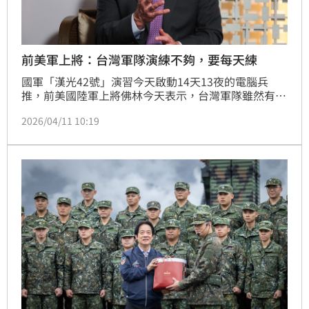
前美軍上將：台灣軍隊演練不夠，要每天練
國軍「漢光42號」演習今天啟動14天13夜的電腦兵
推，前美國陸軍上將佛林今天表示，台灣軍隊雖然有完
整計畫，但演練次數仍不夠，部隊要完成被交代的任
2026/04/11 10:19
務，需要精準掌握時間、序列、同步與協調，這需要每
天練習才能進步。