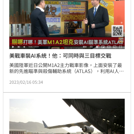
美戰車裝AI系統！他：可同時與三目標交戰
美國陸軍近日公開M1A2主力戰車影像，上面安裝了最
新的先進瞄準與殺傷輔助系統（ATLAS），利用AI人工
智慧來加速目標識別與精準打擊。對此，桃園市議員于
2023/02/16 05:34
北辰在《94要客訴》節目中指出，大約2012年的時
候，他去喬治亞州跟美軍交流就有聽過這套ATLAS系統
的簡報，「當時還只是概念而已，沒想到美軍真的研發
出來。」他說，一般發射過程至少需要花費9秒，有了
這套系統變0秒，鎖定就可以直接發動攻擊，零時差的
概