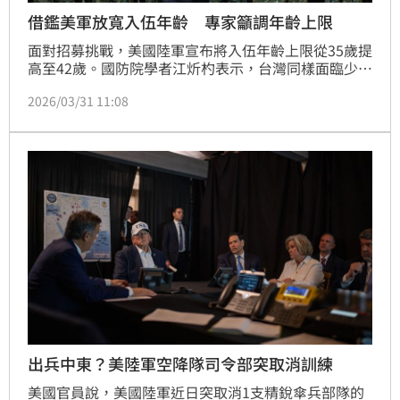
借鑑美軍放寬入伍年齡 專家籲調年齡上限
面對招募挑戰，美國陸軍宣布將入伍年齡上限從35歲提
高至42歲。國防院學者江炘杓表示，台灣同樣面臨少子
化與國軍招募人才壓力，國軍可思考針對技術職位放寬
2026/03/31 11:08
入伍年齡限制，以利直接將民間高階技術人才納入部
隊。
出兵中東？美陸軍空降隊司令部突取消訓練
美國官員說，美國陸軍近日突取消1支精銳傘兵部隊的