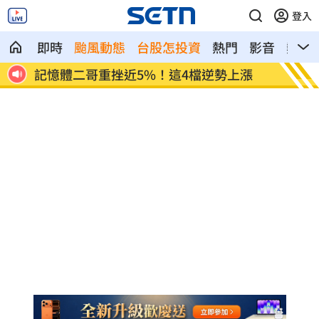
登入
即時
颱風動態
台股怎投資
熱門
影音
熱搜
2地
記憶體二哥重挫近5%！這4檔逆勢上漲
轟藍營