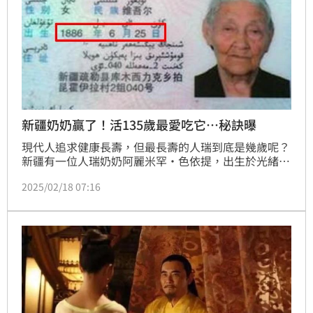
新疆奶奶贏了！活135歲最愛吃它…秘訣曝
現代人追求健康長壽，但最長壽的人瑞到底是幾歲呢？
新疆有一位人瑞奶奶阿麗米罕·色依提，出生於光緒12
年（西元1886年），歷經3個世紀（19、20、21世
2025/02/18 07:16
紀）在2021年12月16日在喀什去世，享嵩壽135歲。
她是中國老年學學會認證最長壽的居民，她的長壽秘訣
和飲食習慣讓後人津津樂道。