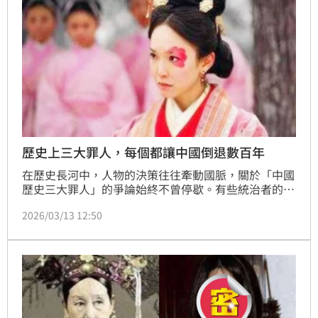
歷史上三大罪人，每個都讓中國倒退數百年
在歷史長河中，人物的決策往往牽動國脈，關於「中國
歷史三大罪人」的爭論始終不曾停歇。有些統治者的一
念之差，不僅終結了盛世，更讓國家陷入長期動盪與衰
2026/03/13 12:50
敗，代價竟是國運倒退數百年。在眾多被史學界點名的
爭議人物中，有三位最具代表性。（記者唐家興）