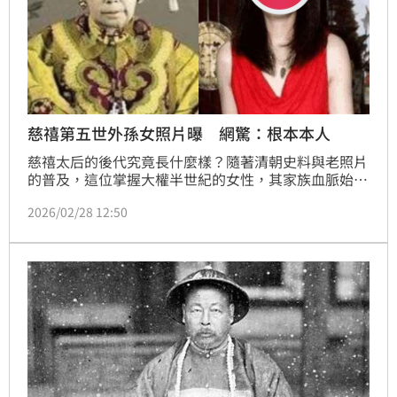
慈禧第五世外孫女照片曝 網驚：根本本人
慈禧太后的後代究竟長什麼樣？隨著清朝史料與老照片
的普及，這位掌握大權半世紀的女性，其家族血脈始終
是外界熱議焦點。近期，一位自稱是慈禧第五世外孫女
2026/02/28 12:50
的女子「葉赫那拉姝宏」在網路爆紅，其相貌與慈禧留
下的畫像、照片相似度極高，引發萬名網友瘋傳，紛紛
驚嘆：這家族的遺傳基因真的太強大！（記者唐家興）