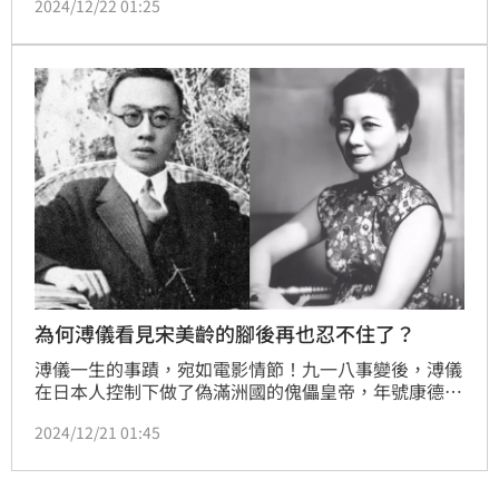
2024/12/22 01:25
人知的一面。（記者唐家興）
為何溥儀看見宋美齡的腳後再也忍不住了？
溥儀一生的事蹟，宛如電影情節！九一八事變後，溥儀
在日本人控制下做了偽滿洲國的傀儡皇帝，年號康德，
所以又稱「康德皇帝」；然而，在當時的氛圍，身為中
2024/12/21 01:45
國人，誰都不願投靠日寇，溥儀之所以會做這樣的決
定，心中也是百般不願；無奈接二連三對溥儀自尊的打
擊，令他復辟、復仇的思想達到了一個新的顛峰，尤其