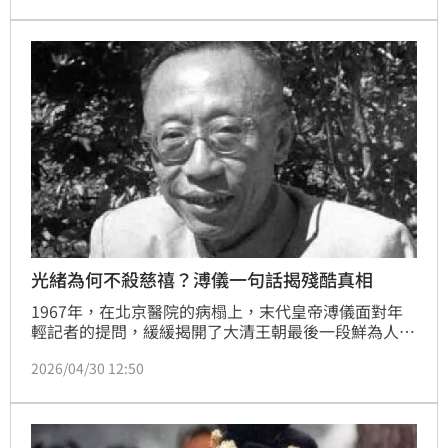
外界形容是她最難以接受的經歷，但相關內容多見於野
史與民間說法，並非皆有正史佐證。（記者唐家興）
光緒為何不殺慈禧？溥儀一句話揭殘酷真相
1967年，在北京醫院的病榻上，末代皇帝溥儀面對年
輕記者的提問，緩緩揭開了大清王朝最後一段鮮為人知
的權力秘辛。當被問及「光緒皇帝為何不除掉慈禧太后
2026/04/30 12:50
重新掌權」時，溥儀的一句苦笑，道盡了那位穿著龍袍
的囚徒，在紫禁城深處最感性也最知性的無奈掙扎。
(記者唐家興)