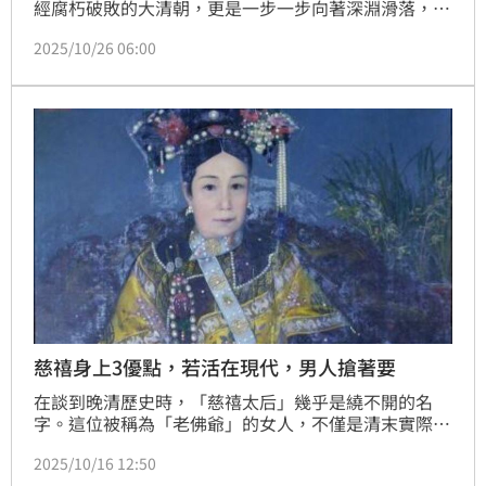
經腐朽破敗的大清朝，更是一步一步向著深淵滑落，最
後淪為了半殖民地半封建的慘狀。因為挪用了北洋海軍
2025/10/26 06:00
的軍費，拿來修建頤和園，最終甲午戰爭大敗，最離譜
的是，慈禧太后認為「義和團」可抵禦列強，竟無知的
向歐洲各國宣戰，導致八國聯軍攻進紫禁城。
慈禧身上3優點，若活在現代，男人搶著要
在談到晚清歷史時，「慈禧太后」幾乎是繞不開的名
字。這位被稱為「老佛爺」的女人，不僅是清末實際的
掌權者，更是一位從深宮嬪妃一路翻盤、最終權傾天下
2025/10/16 12:50
的傳奇人物。她的崛起不僅靠機緣，更源自自身具備的