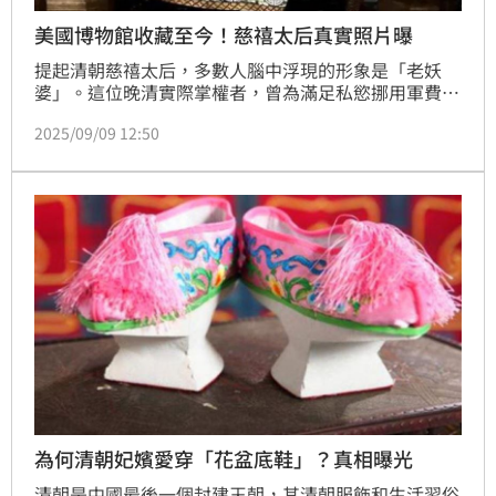
美國博物館收藏至今！慈禧太后真實照片曝
提起清朝慈禧太后，多數人腦中浮現的形象是「老妖
婆」。這位晚清實際掌權者，曾為滿足私慾挪用軍費，
導致戰士因缺乏武器而犧牲，同時還簽下多份喪權辱國
2025/09/09 12:50
的條約，使百姓生活困苦。因此，在大眾印象中，慈禧
幾乎是權力與腐敗的代名詞。然而，關於她的外貌真
相，史料與外國人的描述卻展現了另一個截然不同的面
貌。（記者唐家興）
為何清朝妃嬪愛穿「花盆底鞋」？真相曝光
清朝是中國最後一個封建王朝，其清朝服飾和生活習俗