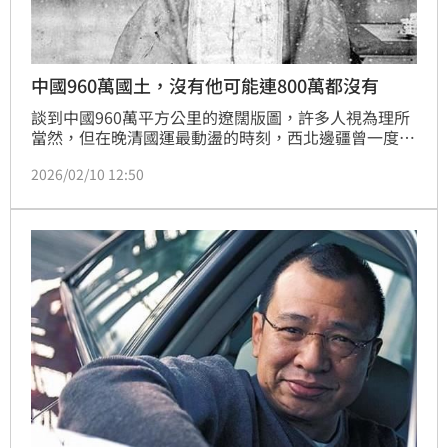
中國960萬國土，沒有他可能連800萬都沒有
談到中國960萬平方公里的遼闊版圖，許多人視為理所
當然，但在晚清國運最動盪的時刻，西北邊疆曾一度瀕
臨失守。當時新疆166萬平方公里的土地差點從地圖上
2026/02/10 12:50
永久消失，就在清朝面臨版圖崩潰的關鍵，一名年過六
旬的老臣挺身而出，若是沒有左宗棠，今日的版圖恐怕
連800萬平方公里都保不住。（記者唐家興）