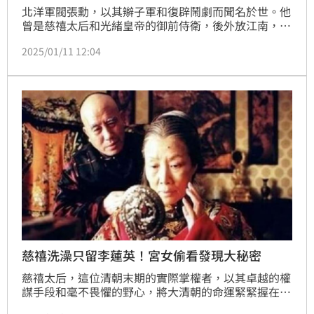
北洋軍閥張勳，以其辮子軍和復辟鬧劇而聞名於世。他
曾是慈禧太后和光緒皇帝的御前侍衛，後外放江南，成
為封疆大吏。清朝滅亡後，他仍保留辮子，被人稱為
2025/01/11 12:04
「辮帥」。1917年，他趁黎元洪和段祺瑞鬧矛盾之
際，率領辮子軍入京，擁立溥儀復辟，但很快以失敗告
終。（記者唐家興）
慈禧洗澡只留李蓮英！宮女偷看發現大秘密
慈禧太后，這位清朝末期的實際掌權者，以其卓越的權
謀手段和毫不畏懼的野心，將大清朝的命運緊緊握在手
中。然而，這位令人敬畏的女性統治者，卻也有著不為