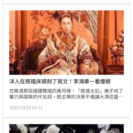
三個關鍵優點：美貌、才智與母性。若慈禧活在現代，
她的特質勢必讓許多男人折服，甚至成為職場與情場皆
能掌控的女性典範。（記者唐家興）
洋人在慈禧床頭刻了英文！李鴻章一看傻眼
在晚清那段國運飄搖的歲月裡，「慈禧太后」幾乎成了
權力與腐敗的代名詞。她主導的決策不僅讓大清從盛世
滑入深淵，更把民族帶進了屈辱的年代。最諷刺的是，
2025/10/15 03:11
就在八國聯軍侵華的戰火過後，洋人竟在慈禧太后的床
頭刻下一段英文，讓李鴻章看後臉色大變，死活不敢翻
譯。（記者唐家興）