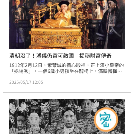
清朝沒了！溥儀仍富可敵國 揭秘財富傳奇
1912年2月12日，紫禁城的養心殿裡，正上演小皇帝的
「退場秀」，一個6歲小男孩坐在龍椅上，滿臉懵懂，
他不懂什麼叫「退位詔書」，只知道滿殿的太監突然跪
2025/05/17 12:05
地痛哭，這個孩子，叫溥儀。