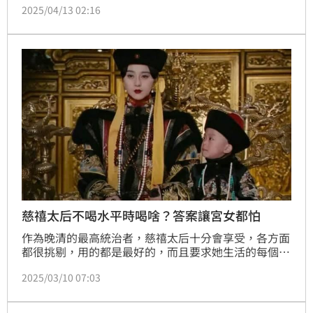
2025/04/13 02:16
命的嶄新意義。劇情深刻且感人，自播出以來引發廣大
關注。上週播出的第三、第四集，細膩描繪新生與家屬
之間的情感牽絆，令無數網友為之動容。本周即將播出
最新集數的預告中，可以看到新生們參與中秋晚會較為
輕鬆的橋段，以及他們在綠島逐漸產生的情感轉變。趙
浩雲
慈禧太后不喝水平時喝啥？答案讓宮女都怕
作為晚清的最高統治者，慈禧太后十分會享受，各方面
都很挑剔，用的都是最好的，而且要求她生活的每個方
面都有精緻的細節。大家都知道古人喝的都是井水，但
2025/03/10 07:03
是慈禧並不喝，甚至刷牙和漱口都不願意用普通的水。
那她平時會喝什麼？