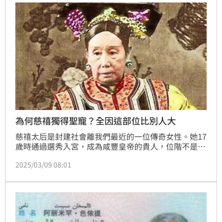
為何慈禧獨得聖寵？全因這部位比別人大
慈禧太后是封建社會離我們最近的一位傳奇女性。她17
歲時通過選秀入宮，成為咸豐皇帝的貴人，位階不是特
別高，一開始也並不是最受咸豐皇帝喜愛的，那麼為什
2025/03/09 08:01
麼偏偏是她在後宮三千佳麗中脫穎而出的呢？