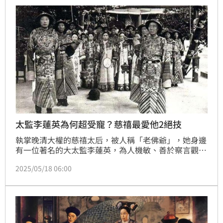
太監李蓮英為何超受寵？慈禧最愛他2絕技
執掌晚清大權的慈禧太后，被人稱「老佛爺」，她身邊
有一位著名的大太監李蓮英，為人機敏、善於察言觀
色，深受慈禧太后重用，由於李蓮英太過有名，甚至還
2025/05/18 06:00
被拍成電影及電視劇。事實上，李蓮英並非一開始就受
到重用，但他卻憑著機運及2項「絕技」，成為慈禧身
邊不可或缺的人！綜觀清朝以來，李蓮英可以說是一人
之下、萬人之上的「大太監」。