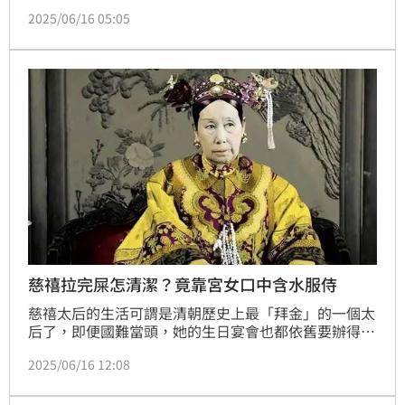
守， 以致於大清朝很快就亡國了。
2025/06/16 05:05
慈禧拉完屎怎清潔？竟靠宮女口中含水服侍
慈禧太后的生活可謂是清朝歷史上最「拜金」的一個太
后了，即便國難當頭，她的生日宴會也都依舊要辦得十
分奢華。不僅如此，慈禧太后連上個廁所，前後都需要
2025/06/16 12:08
20多個人伺候，期間還有宮女要「口中含水」站在旁邊
等著，這又是為了什麼呢？