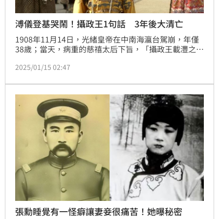
溥儀登基哭鬧！攝政王1句話 3年後大清亡
1908年11月14日，光緒皇帝在中南海瀛台駕崩，年僅
38歲；當天，病重的慈禧太后下旨，「攝政王載灃之子
溥儀著入承大統為嗣皇帝」，次日，慈禧太后病死。兩
2025/01/15 02:47
周後，12月2日，溥儀的登基大典開始，這是滿清王朝
在紫禁城舉行的最後一次登基大典。當天，北京天氣出
奇的寒冷，無論是負責奏樂的樂師，還是太監宮女們，
都凍得渾身打顫，冥冥之中，似乎在預告這次登基大典
不會太順利。（記者唐家興）
張勳睡覺有一怪癖讓妻妾很痛苦！她曝秘密