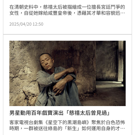
在清朝史料中，慈禧太后被描繪成一位擅長宮廷鬥爭的
女性，自從她嫁給咸豐皇帝後，憑藉其才華和容貌迅速
獲得寵愛，並長期掌握大權。慈禧於1908年去世後，
2025/04/20 12:50
關於她的後裔一直是人們關注的話題。近期，一位自稱
慈禧第五世外孫女的女子「葉赫那拉姝宏」就在網路上
爆紅，網友看了她的照片後紛紛表示：和慈禧長得太像
了！（記者唐家興）
男星動用百年戲寶演出「慈禧太后曾見過」
客家電視台劇集《星空下的黑潮島嶼》聚焦於白色恐怖
時期，一群被送往綠島的「新生」如何運用自身的才
能，為綠島的醫療、農業與教育帶來變革，同時尋找生