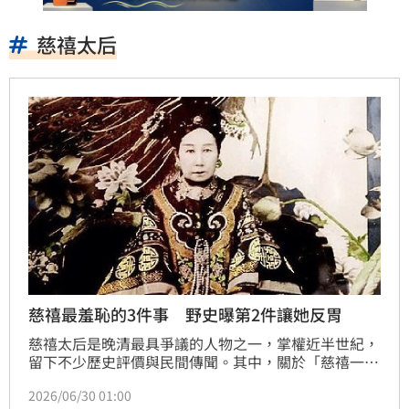
慈禧太后
慈禧最羞恥的3件事 野史曝第2件讓她反胃
慈禧太后是晚清最具爭議的人物之一，掌權近半世紀，
留下不少歷史評價與民間傳聞。其中，關於「慈禧一生
最羞恥的3件事」更經常成為討論話題。相傳，她對這
2026/06/30 01:00
幾段往事格外避諱，尤其第二件與逃亡生活有關，更被