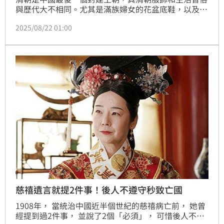
與歷代大不相同。尤其是滿族婦女的花盆底鞋，以及滿
族男子剃髮留長辮子的造型，辨識度極高。看古裝劇
2025/08/22 01:00
時，只要見到這種造型，就能立刻判斷是清朝背景。此
外，清朝後宮妃嬪都要穿著花盆底鞋，鞋跟位於鞋底中
部，慈禧太后非常喜愛這種鞋款；然而，這種鞋子對滿
清來說不僅是時尚象徵，還有其背後的歷史故事和實用
意義。（記者唐家興）
慈禧遺言就提2件事！後人不遵守秒致亡國
1908年， 當統治中國近半個世紀的慈禧病亡前， 她曾
經提到過2件事， 並說了2個「必須」， 可惜後人不遵