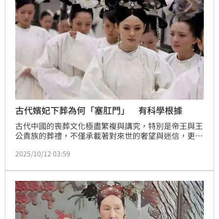
古代嬪妃下葬為何「塞肛門」 有科學根據
古代中國的喪葬文化極盡繁複與講究，特別是帝王與王
公貴族的葬禮，不僅承載著對來世的奢望與迷信，更蘊
含著一套基於當時知識的「屍體防腐」技術。其中最引
2025/10/12 03:59
人好奇的一項儀式，便是對亡者進行「玉封九竅」，即
用玉器堵住屍體的九個孔竅——包括眼睛、耳朵、鼻
孔、口部、肛門，以及生殖器官。若從現代醫學角度來
看，這種看似充滿迷信的行為，背後實則有著防止屍體
快速腐敗的「科學」依據。