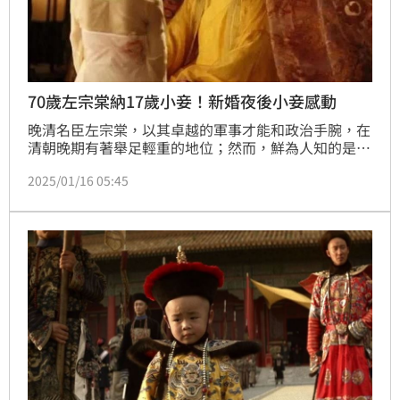
70歲左宗棠納17歲小妾！新婚夜後小妾感動
晚清名臣左宗棠，以其卓越的軍事才能和政治手腕，在
清朝晚期有著舉足輕重的地位；然而，鮮為人知的是，
在他的戎馬生涯之外，還有一段感人肺腑的感情故事。
2025/01/16 05:45
當左宗棠已屆古稀之年，與一位年僅十七歲的小妾步入
婚姻殿堂，這樁婚事在當時引起了軒然大波，世人皆不
理解，為何一位功勳卓著的封疆大吏，會娶一位如此年
輕的女子為妾。（記者唐家興）