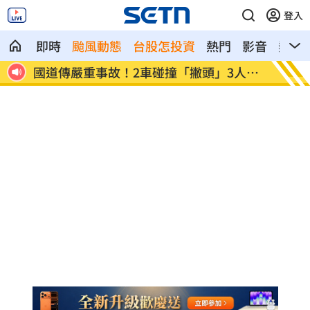
登入
即時
颱風動態
台股怎投資
熱門
影音
熱搜
人送
盤前／台指夜盤彈285點 台股拚延續反
美股多
彈
點