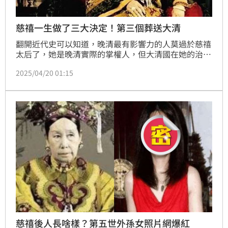
慈禧一生做了三大決定！第三個葬送大清
翻開近代史可以知道，晚清最有影響力的人莫過於慈禧
太后了，她是晚清實際的掌權人，但大清國在她的治理
下不斷割地賠款，民不聊生；然而，慈禧也並非完全沒
2025/04/20 01:15
有作為，史學家認為，慈禧執政期間，作出了三個決
定：一個萬世唾罵，一個流芳百世，一個葬送大清。
（記者唐家興）
慈禧後人長啥樣？第五世外孫女照片網爆紅