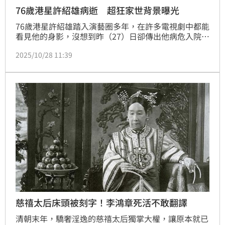
76歲港星許紹雄病逝 超狂家世背景曝光
76歲港星許紹雄踏入演藝圈多年，在許多電視劇中都能
看見他的身影，沒想到昨（27）日卻傳出他病危入院的
消息，港媒也目擊許紹雄在演藝圈的友人接連神色匆匆
2025/10/28 11:39
前往醫院，幾乎半個香港娛樂圈的人都到醫院探望，如
今狀況不明讓眾人十分擔憂。許紹雄的顯赫的家世也再
度引發熱議，其家族為廣州第一望族，從祖先、太公到
叔公、姑婆身分都相當驚人。
慈禧太后床頭被刻字！李鴻章死活不敢翻譯
清朝末年，驕奢淫逸的慈禧太后獨掌大權，讓原本就已