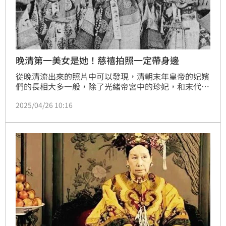
晚清第一美女是她！慈禧拍照一定帶身邊
從晚清流出來的照片中可以發現，清朝末年皇帝的妃嬪
們的長相大多一般，除了光緒帝宮中的珍妃，和末代皇
后婉容還算漂亮外，晚清宮廷內其實還有一位美女。這
2025/04/26 10:16
個女子很少有人知，但在慈禧太后留存的照片中，總能
看到她站在慈禧的身邊，她就是十分被慈禧喜愛的四格
格，是慶親王奕劻排行第四的女兒。