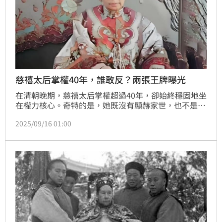
慈禧太后掌權40年，誰敢反？兩張王牌曝光
在清朝晚期，慈禧太后掌權超過40年，卻始終穩固地坐
在權力核心。奇特的是，她既沒有顯赫家世，也不是皇
帝本人，更沒有實際兵權，卻能壓制群臣，讓滿朝文武
2025/09/16 01:00
不敢輕舉妄動。專家指出，慈禧之所以能在風雨飄搖的
時代維持統治，靠的就是她手裡的「兩張王牌」。（記
者唐家興）