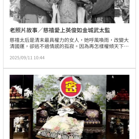
老照片故事／慈禧愛上英俊如金城武太監
慈禧太后是清末最具權力的女人，她呼風喚雨，改變大
清國運，卻逃不過情感的孤寂。因為再怎樣權傾天下，
慈禧終究還是一個女人，守寡後，還是需要愛。當英俊
2025/09/11 10:44
如金城武的太監「小安子」安德海出現，一段太后愛上
太監的紫禁城禁忌之戀發生了。當小安子犯大錯辦砍頭
時，慈禧太后崩潰大病，從此不相信愛情……………