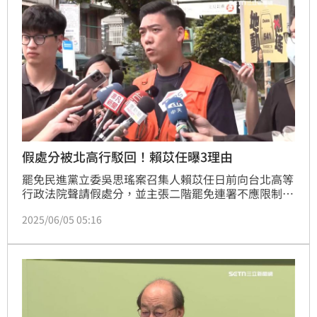
假處分被北高行駁回！賴苡任曝3理由
罷免民進黨立委吳思瑤案召集人賴苡任日前向台北高等
行政法院聲請假處分，並主張二階罷免連署不應限制於
單一領銜人，北高行於3日下午開庭審理。賴苡任今（5
2025/06/05 05:16
日）下午表示，「裁定出來了，我們被駁回」，被駁回
理由為：1、中選會不是選務主管機關；2、關於備補領
銜人可否自動遞補為領銜人，無需1/2提議人同意，要
由備補領銜人自己來告；3、尚未送件遭到拒收就提暫
時處分，是「預先司法審判」，因此要避免司法權過早
介入，侵奪