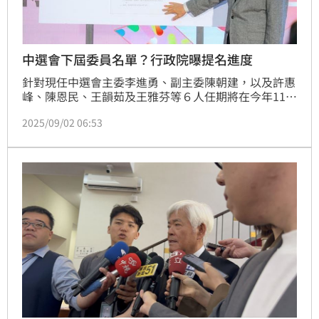
中選會下屆委員名單？行政院曝提名進度
針對現任中選會主委李進勇、副主委陳朝建，以及許惠
峰、陳恩民、王韻茹及王雅芬等６人任期將在今年11月
３日到期，行政院發言人李慧芝今（2）日表示，對於
2025/09/02 06:53
該會下屆委員名單，行政院長卓榮泰將會就相關資格進
行全盤考量，探詢並提出合適人選，政院也將在立法院
下個會期開議後，將中選會人事同意權案送交立法院審
議。