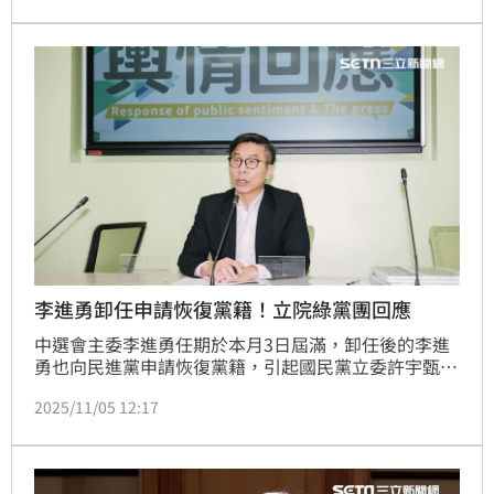
恢復，是依照民進黨黨員管理辦法相關規定，當黨員出
任選務機關就註銷黨籍，卸下職務後就會自動恢復，並
沒有許宇甄所指稱「不演了」的情況，單純是她個人的
誤解。
李進勇卸任申請恢復黨籍！立院綠黨團回應
中選會主委李進勇任期於本月3日屆滿，卸任後的李進
勇也向民進黨申請恢復黨籍，引起國民黨立委許宇甄批
評，此舉坐實李進勇是民進黨「看門狗」的質疑。民進
2025/11/05 12:17
黨立院黨團幹事長鍾佳濱今（5）日表示，李進勇的舉
動證明，民進黨從政者尊重也落實體制的要求，中選會
主委在職期間不能參與政黨事務，也因此暫停黨籍；然
立法院長也應超越黨派之上，國會與國民黨在這方面需