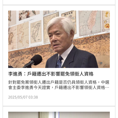
指，「提議」及「連署」階段，尚屬行政程序處理階
段，選務機關若有發現不合格的連署書可直接剔除不
計，並不會影響公眾利益，各級選務機關、檢調單位都
應該保持行政中立，不應超前介入，以免影響人民罷免
權的行使。
李進勇：戶籍遷出不影響罷免領銜人資格
針對罷免案領銜人遷出戶籍是否仍具領銜人資格，中選
會主委李進勇今天證實，戶籍遷出不影響領銜人資格，
但此人就不能投第三階段的投票。
2025/05/07 03:38