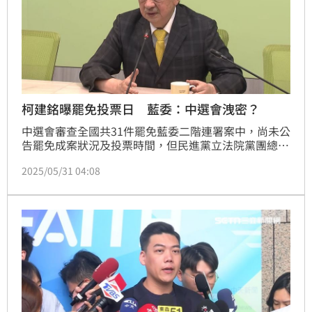
柯建銘曝罷免投票日 藍委：中選會洩密？
中選會審查全國共31件罷免藍委二階連署案中，尚未公
告罷免成案狀況及投票時間，但民進黨立法院黨團總召
柯建銘昨日的臉書文，被解讀在預告罷免投票日落在7
2025/05/31 04:08
月26日與8月23日。對此，國民黨立委王鴻薇今（31
日）表示，柯建銘直接代替中選會宣布這兩天是投票
日，請問中選會主委李進勇晚上都在跟柯報告嗎？難道
柯已經作為中選會太上皇，所以她要求檢調去調查中選
會有無洩密、勾結問題。