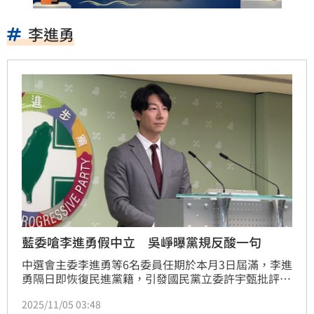
李進勇
藍委嗆李進勇假中立 吳崢曝黨規反酸一句
中選會主委李進勇等6名委員任期於本月3日屆滿，李進
勇隔日即恢復民進黨籍，引發國民黨立委許宇甄批評
「假中立」、「民進黨安插在中選會的看門犬」等。對
2025/11/05 03:48
此，民進黨發言人吳崢今（5）日回應，李進勇的黨籍