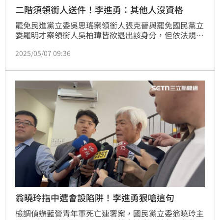
二階須領銜人送件！李進勇：其他人沒資格
罷免民進黨立委吳思瑤案領銜人張克晉與罷免國民黨立
委羅明才案領銜人吳柏瑋皆欲退出該身分，但依法規
定，若要更換領銜人，除領銜人死亡，否則須經罷免案
2025/05/07 09:36
提議人總數1/2以上書面同意，再由備補領銜人遞補為
領銜人，並以1次為限。中選會主委李進勇今（7日）受
訪表示，送件一定要領銜人來送，其他人沒有資格送
件。
翁曉玲指中選會設陷阱！李進勇狠嗆這句
檢調偵辦藍營青年軍死亡連署案，國民黨立委翁曉玲主