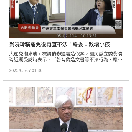
翁曉玲稱罷免後再查不法！綠委：教壞小孩
大罷免潮來襲，檢調偵辦連署造假案，國民黨立委翁曉
玲近期受訪時表示，「若有偽造文書等不法行為，應待
罷免案通過後再行追究」，引發討論。對此，民進黨立
2025/05/07 01:30
委王美惠今（7日）在立法院內政委員會質詢痛批，這
種說法是不對的，翁曉玲對外不斷強調自己多厲害，卻
說出這樣的話，實在是「教壞小孩」；而中選會主委李
進勇也說，發現時就應立即告發，以確保犯罪追訴能夠
有效進行。