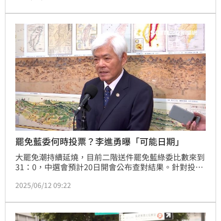
盾。
罷免藍委何時投票？李進勇曝「可能日期」
大罷免潮持續延燒，目前二階送件罷免藍綠委比數來到
31：0，中選會預計20日開會公布查對結果。針對投票
日期，中選會主委李進勇今（12日）表示，根據選罷法
2025/06/12 09:22
規定，成案後的20至60天要投票，如果6月20日宣布成
立，投票時間落在7月10日至8月19日之間這中間六個
禮拜六，都有可能是投票時間。