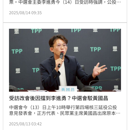
票。中選會主委李進勇今（14）日受訪時強調，公投沒
有禁止宣傳的相關規定，但投票日當天不要在公投宣傳
2025/08/14 09:35
中，夾帶罷免宣傳，以免觸法。而對於民眾黨主席黃國
昌昨日在公投說明會前受訪，後改為會後受訪，遭質疑
「擋到李進勇」而被「喬」，李進勇則澄清「這完全是
個誤會」。
受訪改會後因擋到李進勇？中選會駁黃國昌
中選會今（13）日上午10時舉行第四場核三延役公投
意見發表會，正方代表、民眾黨主席黃國昌出席原本要
受訪，但卻臨時改為會後受訪，有媒體稱，會前受訪會
2025/08/13 03:42
擋到中選會主委李進勇，對此，中選會澄清，純屬誤