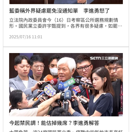
藍委稱外界疑慮罷免沒通知單 李進勇怒了
立法院內政委員會今（16）日考察區公所選務規劃情
形。國民黨立委許宇甄提到，各界有很多疑慮，如罷免
投票是否沒有投票通知單等等。對此，中選會主委李進
2025/07/16 11:01
勇強調，講過好幾次了，投票前兩天必須把公報跟投票
通知單送到家戶，這是法定責任，「這些聽不懂的永遠
都是聽不懂，但是適可而止，因為不要把老百姓都當作
是盤子」。
今起禁民調！能估掉幾席？李進勇解答
大罷免第一波24席國民黨立委、停職中的新竹市長高虹