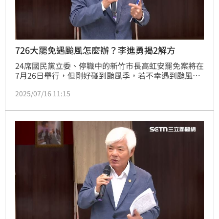
726大罷免遇颱風怎麼辦？李進勇揭2解方
24席國民黨立委、停職中的新竹市長高虹安罷免案將在
7月26日舉行，但剛好碰到颱風季，若不幸遇到颱風該
怎麼辦？中選會主委李進勇今（16）日直呼，「啊最好
2025/07/16 11:15
颱風不要來」，但若不幸碰到颱風，有非常周延的法律
規定，有兩種辦法可以解決。