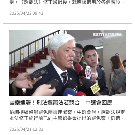
張，《選罷法》修正通過後，就應該適用於各個階段的
罷免連署，且必須檢附身份證，但中選會顯然適用了錯
2025/04/22 09:43
誤的法律，形同故意設下陷阱。對此，中選會主委李進
勇今（22日）回應，不論是哪一階段，都是適用舊法，
不可能分段適用新舊法，更反嗆「如果有陷阱的話，那
也是立法機關設的。中選會依法行政，絕對不會引人入
罪。」
幽靈連署！刑法選罷法若競合 中選會回應
檢調持續偵辦罷免幽靈連署案。中選會說，選罷法規定
本法修正施行前已向主管選委會提出的罷免案，仍適用
修正前規定，若選罷法規定與刑法有法律競合適用問
2025/04/21 12:33
題，涉及刑事責任認定部分由司法機關依法辦理。