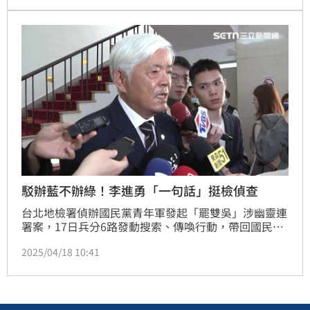
駁辦藍不辦綠！李進勇「一句話」挺檢偵查
台北地檢署偵辦國民黨青年軍發起「罷雙吳」涉幽靈連
署案，17日兵分6路發動搜索、傳喚行動，帶回國民黨
台北市黨部主委黃呂錦茹等4名被告，今（18）日凌晨
2025/04/18 10:41
黃呂錦茹、國民黨台北市黨部書記長初文卿、總幹事姚
富文、第一區黨部執行長曾繁川皆聲押禁見。還引發國
民黨主席朱立倫下令夜衝北檢質疑辦藍不辦綠。對此，
中選會主委李進勇回應呼籲「大家共同來支持這股護衛
的力量。」