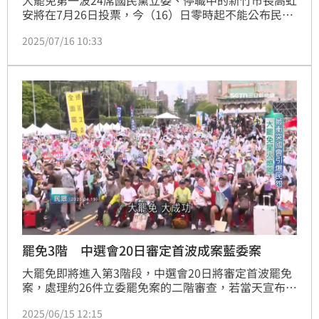
安將在7月26日投票，今（16）日零時起不能公布民
調。但是否能喊會掉幾席、幾席告急？中選會主委李進
2025/07/16 10:33
勇表示，個案部分會做具體事實的認定。
罷免3階 中選會20日審定首波成案藍委案
大罷免即將進入第3階段，中選會20日將審定首波罷免
案，處理約26件立委罷免案的二階審查，若當天宣布成
案，依法投票時間會落在7月10日到8月19日間。面對
2025/06/15 12:15
罷免浪潮，藍營持續強化陸戰，綠營繼續當公民罷團後