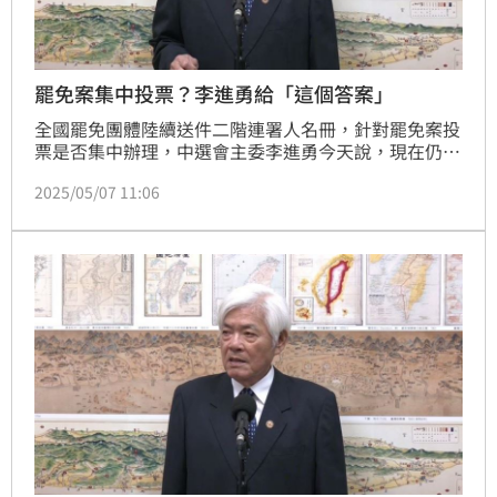
罷免案集中投票？李進勇給「這個答案」
全國罷免團體陸續送件二階連署人名冊，針對罷免案投
票是否集中辦理，中選會主委李進勇今天說，現在仍陸
續查對或連署中，每一案成案時間有落差，牽涉將來投
2025/05/07 11:06
票時間，一切等狀況明朗後再提到中選會委員會做最後
決定。