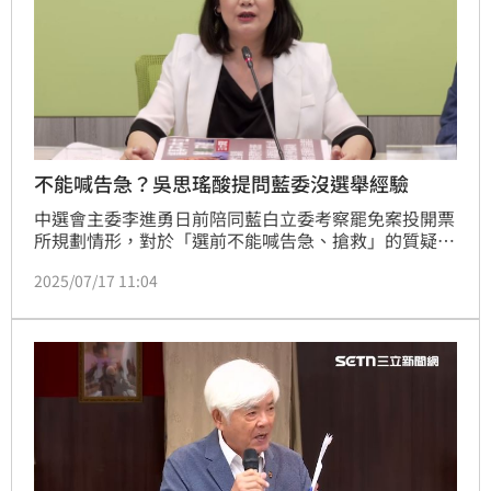
不能喊告急？吳思瑤酸提問藍委沒選舉經驗
中選會主委李進勇日前陪同藍白立委考察罷免案投開票
所規劃情形，對於「選前不能喊告急、搶救」的質疑，
李進勇稱違法與否仍須視是否涉及民調等認定，藍委許
2025/07/17 11:04
宇甄也追問到底能不能喊「搶救」。民進黨立院黨團幹
事長吳思瑤今（17）日表示，選舉時可以喊、罷免也可
以，追問的許宇甄或許欠缺選舉經驗，不清楚相關程
序。