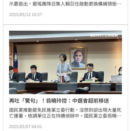
示要退出，罷瑤團隊召集人賴苡任啟動更換備補領銜人
作業，並喊話中選會針對「替換領銜人」一事公布作業
2025/05/12 10:57
辦法，否則即為行政怠惰、抗拒依法行政。對此，中選
會主委李進勇今（12）日呼籲，趕快以嚴謹的態度去取
得更換同意書才是正道，因為同意書要達到一半以上，
而且是要正確的，希望罷團重點放在這個地方。
再吐「驚句」！翁曉玲控：中選會超前移送
國民黨推動罷免民進黨立委行動，沒想到卻出現大量死
亡連署，檢調單位正在持續偵辦中。國民黨立委翁曉玲
6日卻脫口「就算有不法行為，也應該等罷免案通過再
2025/05/07 04:01
查」，隨即引發熱議。翁曉玲今（7日）於臉書發文再