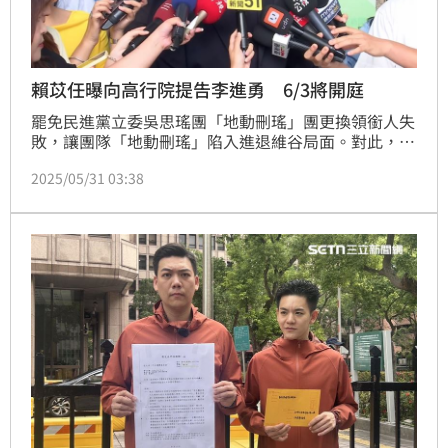
賴苡任曝向高行院提告李進勇 6/3將開庭
罷免民進黨立委吳思瑤團「地動刪瑤」團更換領銜人失
敗，讓團隊「地動刪瑤」陷入進退維谷局面。對此，
「地動刪瑤」召集人賴苡任今（31日）表示，他有向高
2025/05/31 03:38
等行政法院提訴訟，下周二（6月3日）會開庭，相對人
是中選會主委李進勇，訴訟目的是第二階段連署書是由
連署人送件，而不應該限制單一的領銜人。