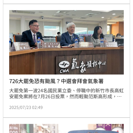
會。
726大罷免恐有颱風？中選會拜會氣象署
大罷免第一波24名國民黨立委、停職中的新竹市長高虹
安罷免案將在7月26日投票，然而輕颱范斯高形成，且
接下來恐又會有新颱風。中選會主委李進勇今（23）日
2025/07/23 02:49
拜會氣象署長呂國臣，聽取該署簡報了解最新颱風動
態，期藉由氣象署最專業且權威資訊，作為選務應處之
重要參考，以保護投票人權益暨選務工作人員安全。中
選會也強調，如經各地方政府首長宣布停止上班情形
時，也將即時宣布該停止上班地區停止辦理投票。