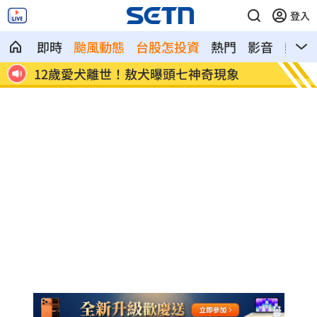
登入
即時
颱風動態
台股怎投資
熱門
影音
熱搜
白海豚沒放颱風整備假 蔣萬安：因沒陸
白海豚
警
倒