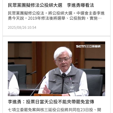
民眾黨團擬修法公投綁大選 李進勇曝看法
民眾黨團擬修公投法，將公投綁大選。中選會主委李進
勇今天說，2019年修法後將選舉、公投脫鉤，實施至
今並無窒礙難行之處，為避免2018年的選務亂象再次
2025/08/26 10:54
重演、傷害民主，「還是傾向維持現有制度」。
李進勇：投票日當天公投不能夾帶罷免宣傳
七項立委罷免案與核三延役公投將共同在23日投、開