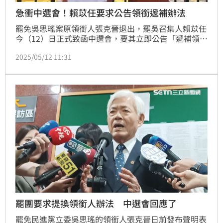
急衝中選會！賴苡任要求公告領銜遞補辦法
罷免吳思瑤案原領銜人張克晉退出，罷吳召集人賴苡任
今（12）日正式致函中選會，要其立即公告「遞補領銜
人作業辦法」以明確相關作業流程。賴苡任指出，中選
2025/05/12 11:31
會沒有公告相關「作業辦法」就是黑箱，批評中選會違
反程序正義及侵害憲法賦予人民的權利。
罷團要求提換領銜人辦法 中選會回應了
罷免民進黨立委吳思瑤的領銜人張克晉日前發布聲明表