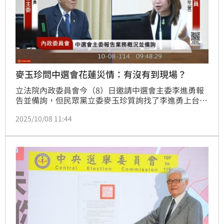
麥玉珍問中選會花蓮災情：有沒有到現場？
立法院內政委員會今（8）日邀請中選會主委李進勇報
告並備詢，但民眾黨立委麥玉珍質詢找了李進勇上台
後，卻是先說花蓮馬太鞍溪「安塞湖（應為：堰塞
2025/10/08 11:44
湖）」造成慘重災情，兩個星期了，「不知道你們有沒
有到現場？」要不要遷村，大家現在都「霧煞煞（台
語：一頭霧水）」。