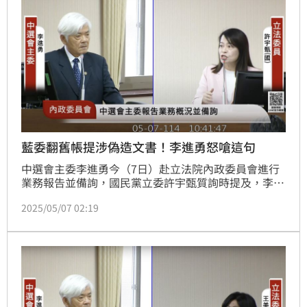
藍委翻舊帳提涉偽造文書！李進勇怒嗆這句
中選會主委李進勇今（7日）赴立法院內政委員會進行
業務報告並備詢，國民黨立委許宇甄質詢時提及，李進
勇過去任職台中地院法官時，曾要書記官造假筆錄日
2025/05/07 02:19
期。李進勇答詢時則澄清，這是40年前無罪判決的陳年
老案，自己沒有抄名冊死亡連署，也沒有盜刻印章，並
怒嗆「你身為委員怎麼會拿毫無關聯的案子提出質疑？
提這個案子無助於掩飾你們組織性犯罪。」