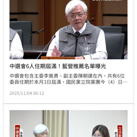
要加油。
中選會6人任期屆滿！藍營推薦名單曝光
中選會包含主委李進勇、副主委陳朝建在內，共有6位
委員任期於本月3日屆滿，國民黨立院黨團今（4）日表
示，依中選會組織法推出四位專業人士擔任委員，包括
2025/11/04 06:12
輔英科大教授蘇嘉宏、世新大學管院院長江岷欽、中華
人權協會理事長高思博、中華科大校長李禮仲。國民黨
團表示，期許新任委員加入中選會後能重建全民信任，
秉持中立與專業。