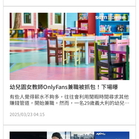
年，也被長壽研究機構 LongeviQuest認定為「現存婚
齡最久夫妻」。他們是108歲的萊爾吉頓（Lyle 
Gittens）與107歲的艾蓮娜吉頓（Eleanor 
Gittens），用一生詮釋長久陪伴的力量。
幼兒園女教師OnlyFans兼職被抓包！下場曝
有些人覺得薪水不夠多，往往會利用閒暇時間尋求其他
賺錢管道，開始兼職。然而，一名29歲義大利的幼兒園
女教師卻因為課餘時間在OnlyFans擔任情色網紅，並
2025/03/23 04:15
發佈性感照片，意外引發了家長的關注。她的帳號被家
長發現後，公諸於眾，學校也因為接到檢舉，對艾蓮娜
進行懲處。