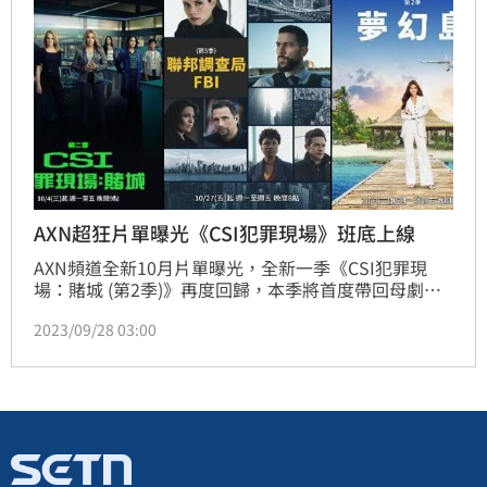
AXN超狂片單曝光《CSI犯罪現場》班底上線
AXN頻道全新10月片單曝光，全新一季《CSI犯罪現
場：賭城 (第2季)》再度回歸，本季將首度帶回母劇
《CSI犯罪現場》老班底凱薩琳韋羅斯（瑪格海根柏
2023/09/28 03:00
格 Mary Helgenberger飾），一起加入鑑識團隊，找
尋離奇失蹤的好友。