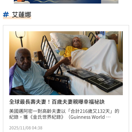
艾蓮娜
全球最長壽夫妻！百歲夫妻親曝幸福祕訣
美國邁阿密一對高齡夫妻以「合計216歲又132天」的
紀錄，獲《金氏世界紀錄》（Guinness World 
Records）認證為「全球最年長在世夫妻」，同時打破
2025/11/08 04:38
「史上年齡總和最高夫妻」紀錄。兩人結縭已超過83