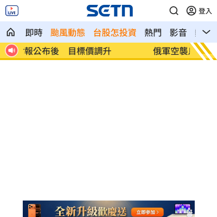
登入
即時
颱風動態
台股怎投資
熱門
影音
熱搜
俄軍空襲烏克蘭首都基輔及周邊 4人喪命
費仔確
注