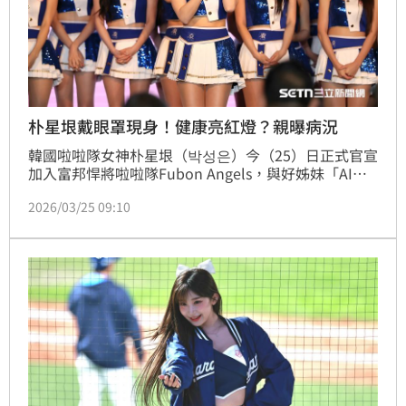
朴星垠戴眼罩現身！健康亮紅燈？親曝病況
​韓國啦啦隊女神朴星垠（박성은）今（25）日正式官宣
加入富邦悍將啦啦隊Fubon Angels，與好姊妹「AI女
神」李珠珢終於同隊她最亮眼的特徵就是白皙皮膚與一
2026/03/25 09:10
頭亮麗短金髮，與暴力級的好身材，然而她的右眼卻摀
著眼罩，朴星垠也透露原因。