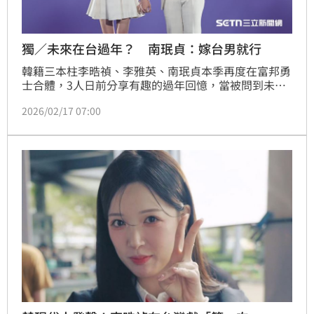
獨／未來在台過年？ 南珉貞：嫁台男就行
韓籍三本柱李晧禎、李雅英、南珉貞本季再度在富邦勇
士合體，3人日前分享有趣的過年回憶，當被問到未來
是否想體驗在台灣過年，南敏貞竟直說「嫁給台灣人就
2026/02/17 07:00
可以！」讓一旁的李晧禎、李雅英嚇呆，還偷偷呼喊勇
士應援團長Travis的名字。