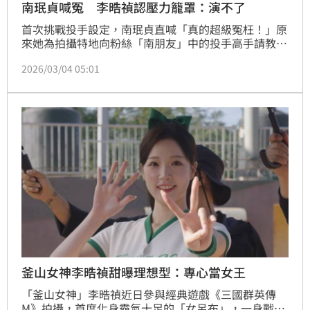
南珉貞喊冤 李晧禎認壓力籠罩：演不了
首次挑戰投手設定，南珉貞直喊「真的超級冤枉！」原
來她為拍攝特地向粉絲「南朋友」中的投手高手請教技
巧，現場投出好球連連，連工作人員都拍手誇讚，沒想
2026/03/04 05:01
到劇情卻安排她「四壞球保送」。她笑中帶不甘地說：
「明明實力很強卻要演出很失落的樣子，那一瞬間勝負
慾真的差點爆發，心裡一直吶喊：『我明明超強的，為
什麼要演弱啦！』」記者林汝珊
釜山女神李晧禎甜曝理想型：專心當女王
「釜山女神」李晧禎近日參與經典遊戲《三國群英傳
M》拍攝，首度化身霸氣十足的「女呂布」，一身戰袍