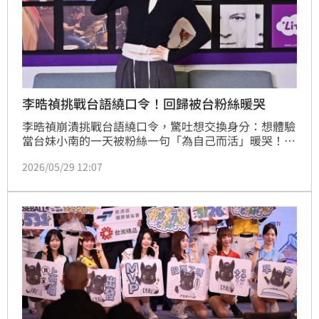
李晧禎挑戰台語繞口令！回歸被台粉絲暖哭
李晧禎崩潰挑戰台語繞口令，驚吐想交換身分：想體驗
當台妹小南的一天被粉絲一句「為自己而活」暖哭！李
晧禎回歸台灣吐心聲，敲碗代言彩妝：想創立美妝品牌
2026/05/29 12:07