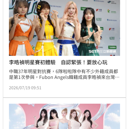
李晧禎明星賽初體驗 自認緊張！要放心玩
中職37年明星對抗賽，6隊啦啦隊中有不少外籍成員都
是第1次參與，Fubon Angels韓籍成員李晧禎來台灣發
展第1年因故錯過，今年終於獻出明星賽初體驗，和她
2026/07/19 09:51
一樣有聯盟安排受訪的樂天女孩高橋佳帆、PS女孩
JJUBI和UniGirls文慧真。