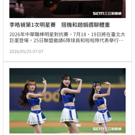
李晧禎第1次明星賽 搭機和趙娟週聊體重
2026年中華職棒明星對抗賽，7月18、19日將在臺北大
巨蛋登場，25日聯盟邀請6隊球員和啦啦隊代表舉行宣
告記者會，由6隊啦啦隊員介紹明星賽球員票選辦法，
2026/05/25 07:07
Fubon Angels韓籍成員李晧禎、UniGirls韓籍成員趙娟
週都用中文介紹，被高鐵延誤的Mingo錯過了秀中文的
機會，受訪時說想哭。