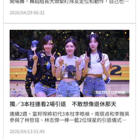
開場舞，舞蹈組長大頭緊盯隊友走位和動作，自己也要
融入隊形排練，他今年升任Fubon Angels舞蹈組長，
2026/04/29 06:32
大頭受訪時透露自己的個性不適合當領導者，其實壓力
很大，「幸運的是不管學姐還是學妹都滿聽我的話，大
家也都很積極認真練舞。」
獨／3本柱連看2場引退 不敢想像退休那天
連續2週，富邦悍將初代3本柱李晧禎、南珉貞和李雅英
參與了林哲瑄、林志傑一棒一籃2位球星的引退儀式，3
人在林志傑引退儀式後接受《三立新聞網》採訪，談起
2026/04/13 01:49
引退儀式最感人的部分，3人都說是家人，還不約而同
紅了眼眶。如果在台灣結束啦啦隊生涯，會希望球團幫