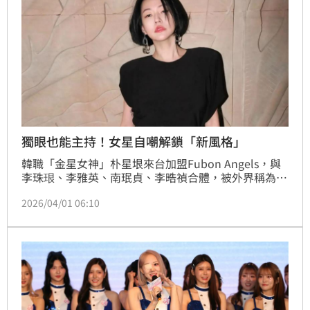
獨眼也能主持！女星自嘲解鎖「新風格」
韓職「金星女神」朴星垠來台加盟Fubon Angels，與
李珠珢、李雅英、南珉貞、李晧禎合體，被外界稱為話
題十足的「富邦5本柱」。消息曝光後立刻引爆粉絲熱
2026/04/01 06:10
議，記者會當天她以右眼戴眼罩造型現身更成焦點。朴
星垠表示因長針眼尚未痊癒，但仍希望出席與粉絲見
面，展現高度敬業精神。