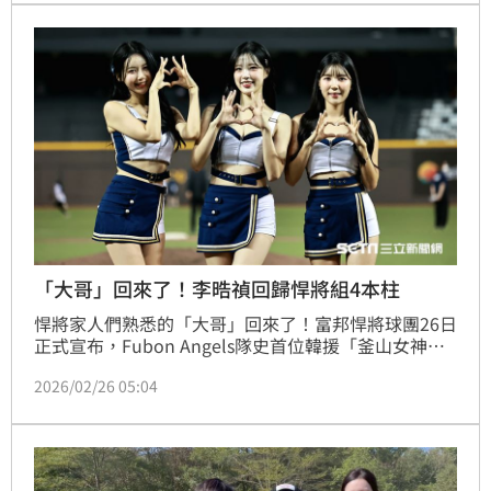
持人，寶兒及Kapo則在合約到期後不續聘，球團祝福2
位未來能有更好的發展。
「大哥」回來了！李晧禎回歸悍將組4本柱
悍將家人們熟悉的「大哥」回來了！富邦悍將球團26日
正式宣布，Fubon Angels隊史首位韓援「釜山女神」
李晧禎，將在2026年球季續以Fubon Angels身分為悍
2026/02/26 05:04
將應援，回到新莊城堡和大家一起留下更多美好時刻！