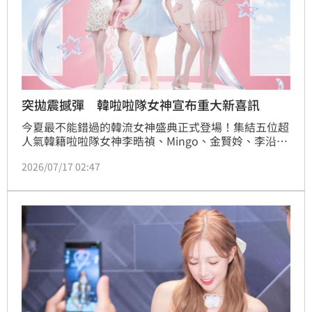
突拋震撼彈 韓啦啦隊女神宣布重大新喜訊
今夏最不能錯過的韓流女神盛典正式登場！集結五位超
人氣韓籍啦啦隊女神李晧禎、Mingo、金賢姈、李沿
珍、鄭雪兒的限定舞台企劃《K-Cheer Idol 
2026/07/17 02:47
Festival》，將於8月8日在內湖壹D1盛大舉行。本次活
動結合演唱、舞蹈、遊戲互動、限定福利與近距離交流
等豐富內容，消息曝光後立刻引發粉絲關注。蔡維歆