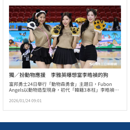
獨／扮動物應援 李雅英曝想當李晧禎的狗
富邦勇士24日舉行「動物森勇會」主題日，Fubon 
Angels以動物造型現身，初代「韓籍3本柱」李晧禎、
南珉貞和李雅英分別裝扮成花豹、黑貓和貓熊。3人接
2026/01/24 09:01
受《三立新聞網》採訪時透露，扮什麼動物是抽籤決
定，李晧禎、李雅英原本都想扮「小狗」但是沒有這個
選項。