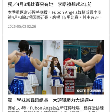
獨／4月3場比賽只有她 李晧禎想起3年前
本季重返富邦悍將應援，Fubon Angels韓籍成員李晧
禎4月扣除1場因雨延賽，應援了8場比賽，其中有3場
比賽只有她1位韓援，彷彿回到她第1年加盟悍將的時
2026/05/02 02:26
光。李晧禎接受《三立新聞網》採訪時透露，3年前因
為剛加入在休息室裡很緊張，今年回歸即使只有自己1
位韓籍啦啦隊上班也不會緊張，反而很自在。
獨／學妹當舞蹈組長 大頭曝壓力大調適中
賽前1小時，Fubon Angels在新莊棒球場一樓穿堂排練