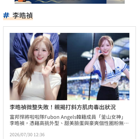
李晧禎
李晧禎微整失敗！親揭打斜方肌肉毒出狀況
富邦悍將啦啦隊Fubon Angels韓籍成員「釜山女神」
李晧禎，憑藉高挑外型、甜美臉蛋與豪爽個性圈粉無
數，更因此被粉絲暱稱為「大哥」。不過，她今（30
2026/07/30 12:36
日）突然在社群Threads透露，近期應援時經常無法長