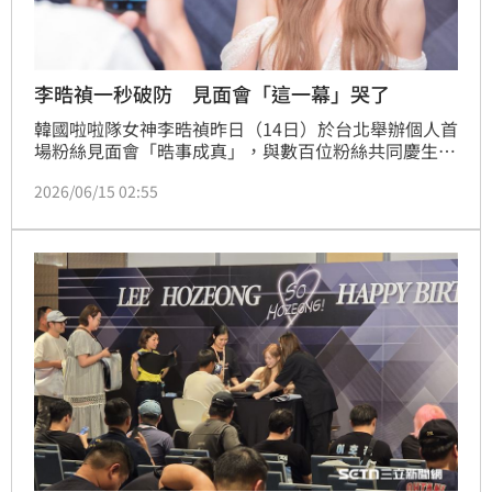
李晧禎一秒破防 見面會「這一幕」哭了
韓國啦啦隊女神李晧禎昨日（14日）於台北舉辦個人首
場粉絲見面會「晧事成真」，與數百位粉絲共同慶生。
現場不僅互動熱烈，活動更迎來意想不到的最高潮
2026/06/15 02:55
&mdash;&mdash;當大螢幕突然播起「富邦家人們」
悄悄錄製的驚喜祝福影片時，外表帥氣豪爽的李晧禎當
場感動得大破防、留下眼淚。而向來無比珍視粉絲的
她，也在現場對支持者進行感性告白，溫馨氣氛感染全
場。