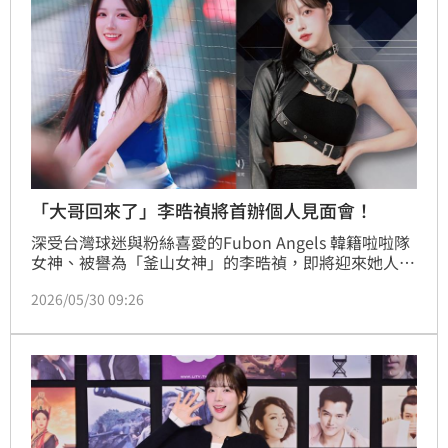
「大哥回來了」李晧禎將首辦個人見面會！
深受台灣球迷與粉絲喜愛的Fubon Angels 韓籍啦啦隊
女神、被譽為「釜山女神」的李晧禎，即將迎來她人生
中極具里程碑意義的大日子！官方今日正式宣佈，李晧
2026/05/30 09:26
禎將於6月14 日（日）於新莊凱悅嘉軒酒店舉辦首場個
人粉絲見面會暨生日同樂會《晧事成禎》一次規格拉
滿。