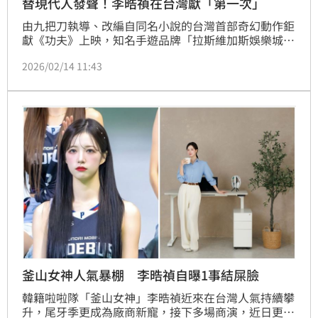
替現代人發聲！李晧禎在台灣獻「第一次」
由九把刀執導、改編自同名小說的台灣首部奇幻動作鉅
獻《功夫》上映，知名手遊品牌「拉斯維加斯娛樂城」
也正式宣布與電影《功夫》展開期間限定聯名合作，橫
2026/02/14 11:43
跨線上與線下推出一系列挑戰任務與觀影福利，消息曝
光後迅速掀起玩家與影迷熱烈討論。尤其，再一次邀請
到「釜山女神」李晧禎參演助攻，開啟了她的「第一
次」，令粉絲都興奮不已！記者林汝珊
釜山女神人氣暴棚 李晧禎自曝1事結屎臉
韓籍啦啦隊「釜山女神」李晧禎近來在台灣人氣持續攀
升，尾牙季更成為廠商新寵，接下多場商演，近日更接