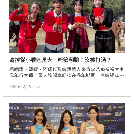
遭控從小看她長大 籃籃翻臉：沒被打過？
楊繡惠、籃籃、阿翔以及韓籍藝人來賓李晧禎祝福大家
馬年行大運，眾人詢問李晧禎在過年期間，台韓過年有
沒有不同的習俗？李晧禎分享在韓國拜年習俗「歲
2026/02/19 01:34
拜」，會與家中長輩行大禮，長輩會給晚輩歲拜錢回
禮，而此時楊繡惠拿出紅包，一邊用韓語對李晧禎說新
年快樂並發紅包，籃籃、阿翔看到也跟著行大禮領紅
包，畫面相當溫馨逗趣。