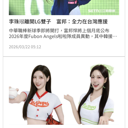
李珠珢離開LG雙子 富邦：全力在台灣應援
中華職棒新球季即將開打，富邦悍將上個月底公布
2026年度Fubon Angels啦啦隊成員異動，其中韓援三
本柱，除了原本就高人氣的李雅英、李珠珢、南珉貞之
2026/03/22 05:12
外，今年還有重新回歸的李晧禎，以及來自韓國職棒起
亞虎啦啦隊的朴星垠。不過外界也關注到，韓職LG雙
子隊於昨（21）日公布新一季啦啦隊名單，李珠珢確定
不在名單裡，對此，富邦悍將證實，李珠珢今年將全力
留在台灣應援。