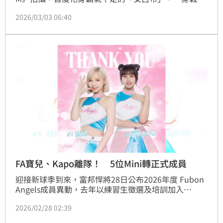
登場，氣場瞬間拉滿，展現截然不同的英氣魅力。談到
2026/03/03 06:40
能變身經典角色，她直呼相當榮幸，「三國題材本身就
是家喻戶曉的經典，能親自沉浸在遊戲世界裡真的很開
心。」記者林汝珊
FA寶兒、Kapo離隊！ 5位Mini轉正式成員
迎接新球季到來，富邦悍將28日公布2026年度 Fubon 
Angels成員異動，去年以練習生徵選及培訓加入
「Fubon Angels mini」的陳愉、呱呱、小芊、貝兒、
2026/02/28 02:39
Laynee，在新球季升格成為Fubon Angels的正式成
員，原成員Kesha今年起轉任富邦悍將 Twitch節目主