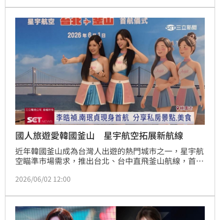
怕」。
國人旅遊愛韓國釜山 星宇航空拓展新航線
近年韓國釜山成為台灣人出遊的熱門城市之一，星宇航
空瞄準市場需求，推出台北、台中直飛釜山航線，首航
儀式特別邀請李晧禎、南珉貞擔任釜山大使，分享私房
2026/06/02 12:00
景點，現場也準備豐富互動遊戲，讓旅客感受海港城市
魅力。