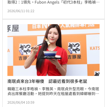
取得2：1領先。Fubon Angels「初代3本柱」李晧禎、
南珉貞和李雅英接受《三立新聞網》採訪時透露，「希
2026/06/11 01:22
望勇士加油，讓林志傑能帶著冠軍結束球員生涯。」巧
的是李雅英、南珉貞和李晧禎曾先後效力韓國職籃蔚山
現代摩比斯太陽神，她們3個人都參與過球隊奪冠，今
年有機會在台灣體驗冠軍滋味。
南珉貞來台3年嚇傻 認最近看到很多老鼠
韓籍三本柱李晧禎、李雅英、南珉貞外型亮眼，今南珉
貞出席餐廳活動，她提到昨天在租屋處看到蟑螂嚇到
了，之前也說在台北看到老鼠，她今說真的看到很多老
2026/06/04 10:59
鼠，「真的很多，我真的壓力很大，看到老鼠我會