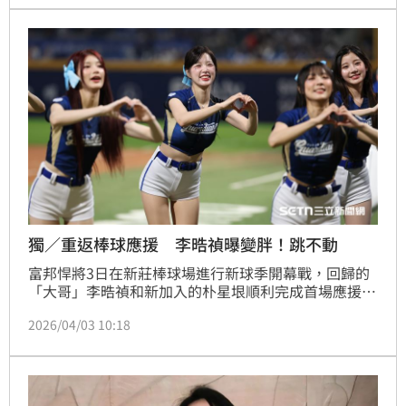
忙辦引退儀式嗎？3人都說想，但很擔心回顧影片自己
會很醜。
獨／重返棒球應援 李晧禎曝變胖！跳不動
富邦悍將3日在新莊棒球場進行新球季開幕戰，回歸的
「大哥」李晧禎和新加入的朴星垠順利完成首場應援，
兩人賽後接受媒體訪問，李晧禎自爆今天比2年前加入
2026/04/03 10:18
還累，因為胖了7公斤跳不太動。