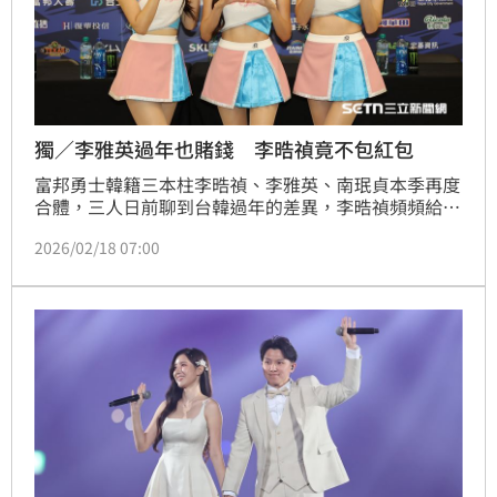
獨／李雅英過年也賭錢 李晧禎竟不包紅包
富邦勇士韓籍三本柱李晧禎、李雅英、南珉貞本季再度
合體，三人日前聊到台韓過年的差異，李晧禎頻頻給出
讓另外2人傻眼的答案，像是不知道台灣年假比韓國
2026/02/18 07:00
多，還自曝很少包紅包給家人，讓南珉貞不禁直呼「為
什麼？」