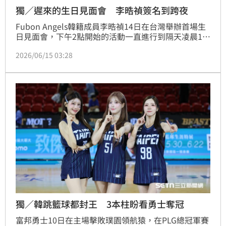
獨／遲來的生日見面會 李晧禎簽名到跨夜
Fubon Angels韓籍成員李晧禎14日在台灣舉辦首場生
日見面會，下午2點開始的活動一直進行到隔天凌晨1點
才結束。李晧禎會後接受《三立新聞網》採訪，她透露
2026/06/15 03:28
這是她簽過最久的1次簽名會，「看到粉絲在現場等待
的樣子，覺得很抱歉。」下一次再辦會準備更大的空間
讓更多粉絲能參與，也會想一個讓大家不要等這麼久的
方法。
獨／韓跳籃球都封王 3本柱盼看勇士奪冠
富邦勇士10日在主場擊敗璞園領航猿，在PLG總冠軍賽