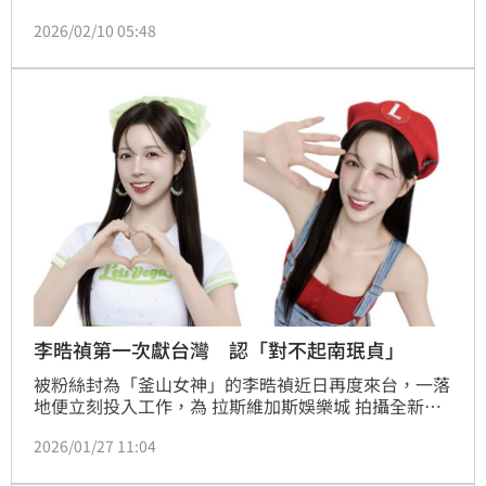
下人體工學領導品牌STANDWAY首位年度代言人。她
2026/02/10 05:48
更在訪談中自爆自己「結屎臉」時刻，讓在場所有聽到
的人全數笑翻。
李晧禎第一次獻台灣 認「對不起南珉貞」
被粉絲封為「釜山女神」的李晧禎近日再度來台，一落
地便立刻投入工作，為 拉斯維加斯娛樂城 拍攝全新廣
告，敬業態度十足。這次合作不僅話題十足，更別具意
2026/01/27 11:04
義，因為這是李晧禎人生第一支廣告作品，她也正式把
自己的「廣告初體驗」獻給台灣。記者林汝珊