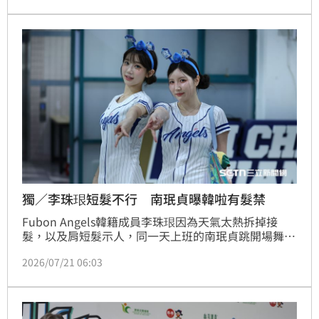
時間將雙手高舉，原因竟與微整出狀況有關，還特別提
醒有意嘗試的女生務必審慎評估。
獨／李珠珢短髮不行 南珉貞曝韓啦有髮禁
Fubon Angels韓籍成員李珠珢因為天氣太熱拆掉接
髮，以及肩短髮示人，同一天上班的南珉貞跳開場舞和
前3局頭髮是放下來的，但後3局卻盤起頭髮，她賽後接
2026/07/21 06:03
受《三立新聞網》採訪時透露「真的熱！」會考慮和李
珠珢一樣剪掉長髮嗎？南珉貞說現在不會「我當媽媽的
話會剪掉。」