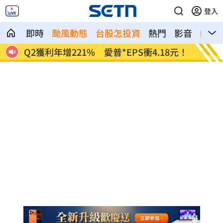
登入
即時
颱風動態
台股怎投資
熱門
影音
熱搜
8元！
宏福苑大火調查出爐！菸頭引燃施工雜物
定投1
位！