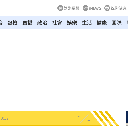
娛樂星聞
iNEWS
祝你健康
音
熱搜
直播
政治
社會
娛樂
生活
健康
國際
軍
10:21
哪來
10:20
10:19
道歉
10:17
10:13
重逢
10:10