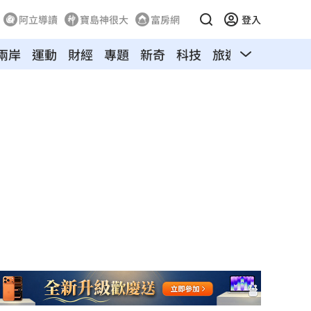
阿立導讀
寶島神很大
富房網
登入
兩岸
運動
財經
專題
新奇
科技
旅遊
汽車
寵物