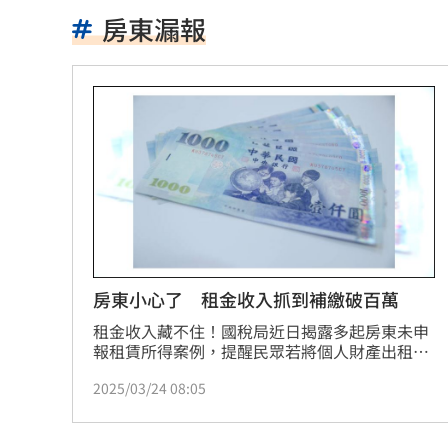
騎車輾水坑摔到失明！無照仍獲國賠311
房東漏報
日本女狂刷2000筆訂單！害集英社慘損4
不喝酒竟罹脂肪肝 醫揭隱藏元凶
10:00
不聽陳時中苦勸慈濟遭詐 藍白翻車名
有望放颱風假？白海豚最新暴風侵襲率
70歲大咖音樂人驚傳猝逝 妻悲痛發文
白海豚今晚到明天最靠近 風雨搖滾區
房東小心了 租金收入抓到補繳破百萬
租金收入藏不住！國稅局近日揭露多起房東未申
見自由之家 林佳龍：台灣經驗受國際
報租賃所得案例，提醒民眾若將個人財產出租，
須依據《所得稅法》第14條規定，將租金收入列
網友曬截圖控女友曾當小三 姜厚任回
2025/03/24 08:05
入綜合所得總額，依法申報繳稅，否則將面臨補
稅與罰鍰雙重處分。
不滿長期被碎念 尪抓狂揮金屬拐杖殺