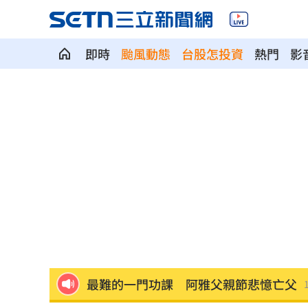
即時
颱風動態
台股怎投資
熱門
影
視導濱海打擊操演 賴清德廣播鼓舞國
慈濟遭詐10.6億元！吳靜怡揪疑點：錢
被要求道歉！柯文哲怒：陳時中不要臉
蔣萬安粗暴一句翻車！他揭鐵證：哪時
最難的一門功課 阿雅父親節悲憶亡父
徐莉玲痛揭兒被抱走 母子分離多年終