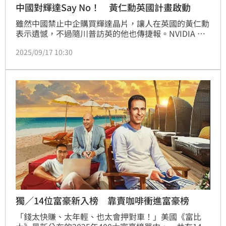
中國對輝達Say No！ 黃仁勳英國計畫啟動
雖然中國禁止中企購買輝達晶片，讓人在英國的黃仁勳
表示遺憾，不過隨川普訪英的他也傳捷報。NVIDIA 今
日宣布將投資加速推動英國 AI 產業革命，並與 
2025/09/17 10:30
CoreWeave、Microsoft 和 Nscale 等合作夥伴攜手打
造英國下一代的 AI 基礎設施。這些公司將於2026 年底
建造並營運 AI 工廠，服務包括來自OpenAI 在內的領
先 AI 模型，以協助英國實現主權 AI 目標，打造推動創
新、經濟成長與機會的平台。
獨／14位富豪新入榜 靠賣咖啡衝進富豪榜
「錢太快賺、太年輕、也太會押對車！」美國《富比