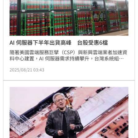
AI 伺服器下半年出貨高峰 台股受惠6檔
隨著美國雲端服務巨擘（CSP）與新興雲端業者加速資
料中心建置，AI 伺服器需求持續攀升，台灣系統組裝
廠下半年將迎來出貨高峰。法人預期，2025 年下半年 
2025/08/21 03:43
GB 系列機櫃放量，全年出貨量上修至 2.7 至 2.8 萬
櫃，帶動相關供應鏈營收與獲利顯著增長。