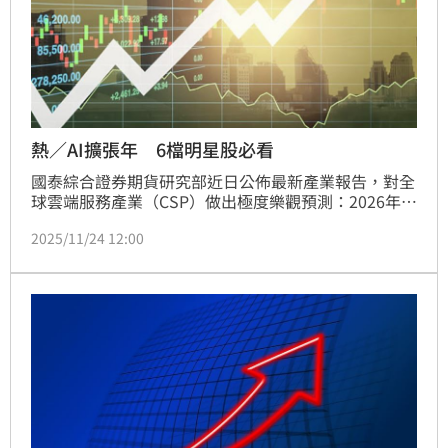
熱／AI擴張年 6檔明星股必看
國泰綜合證券期貨研究部近日公佈最新產業報告，對全
球雲端服務產業（CSP）做出極度樂觀預測：2026年將
成為雲端與AI基礎建設的「超級擴張年」，三大動能同
2025/11/24 12:00
步爆發，帶動相關供應鏈進入史無前例的高成長週期。