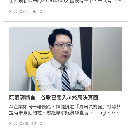
士》最新公布的2025年400大富豪榜單中，一共有14位
新面孔首度擠進榜單，最年輕僅37歲，平均下來年齡
2025/09/15 06:20
50歲，遠比榜單整體平均70歲還年輕整整一輪。他們
靠AI、雲端、咖啡、癌症檢測等熱門題材，橫掃數十億
美金資產，震撼市場。
阮慕驊斷言 谷歌已闖入AI終局決賽圈
AI產業如同一場豪賭，誰能挺進「終局決賽圈」就等於
握有未來話語權。財經專家阮慕驊直言，Google（谷
歌）已成功搶下「門票」，進入AI產業的Final Table，
2025/09/05 12:00
意味著最終贏家名單已逐漸成形。