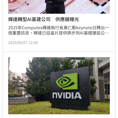
輝達轉型AI基建公司 供應鏈曝光
2025年Computex輝達執行長黃仁勳keynote日釋出一
個重要訊息，輝達已從晶片提供跨步到AI基礎建設公
司，持續加速推動「AI 工廠」願景。包括黃仁勳來台
2025/06/07 12:00
前的中東行，到離台後的瑞典行，黃仁勳都對客戶提供
整套方案，架構主權AI的基礎建設。輝達官方也傳來好
消息，的最新 Blackwell 架構平台在本輪 MLPerf 
Training v5.0 基準測試中全面展現效能優勢，囊括所
有測試項目結果，成為唯一在全部測試項目中均提交成
績的平台，進一步鞏固其在 AI 加速運算市場的主導地
位。