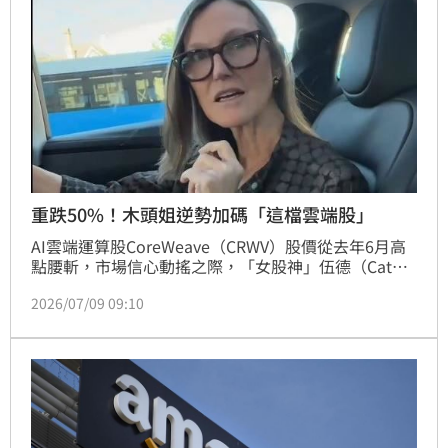
重跌50%！木頭姐逆勢加碼「這檔雲端股」
AI雲端運算股CoreWeave（CRWV）股價從去年6月高
點腰斬，市場信心動搖之際，「女股神」伍德（Cathie 
Wood）卻選擇逆勢進場。根據方舟基金（Ark）最新
2026/07/09 09:10
公布的每日交易資料，旗下Ark Innovation ETF於美股
7日大舉買進2萬3743股CoreWeave，以8日收盤價90
美元計算，這筆交易價值約210萬美元（約6761萬台
幣）。