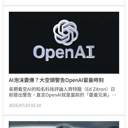
技術升級帶動台股供應鏈強勢成長，包括台積電、鴻
海、廣達、緯創等指標廠皆受惠，散熱與PCB族群如奇
鋐、雙鴻亦迎來需求高峰。法人指出，隨北美雲端業者
持續擴大資本支出，台廠有望自下半年進入新一輪升級
週期，營收與獲利表現值得期待，惟投資人仍需謹慎評
估市場風險。
AI泡沫要爆？大空頭警告OpenAI雷曼時刻
長期看空AI的知名科技評論人齊特龍（Ed Zitron）日
前發出警告，直言OpenAI就是當前的「雷曼兄弟」，
一旦倒下恐引爆AI泡沫的連鎖崩潰。就連老牌信評機構
2026/07/23 02:10
標普，也同樣點名OpenAI為風險，並以甲骨文
（Oracle）客戶過度集中在前者為由，將評級調降為
BBB-，距離「垃圾級」只差一步。