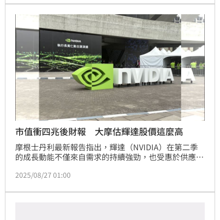
市值衝四兆後財報 大摩估輝達股價這麼高
摩根士丹利最新報告指出，輝達（NVIDIA）在第二季
的成長動能不僅來自需求的持續強勁，也受惠於供應瓶
頸逐步改善。該行將輝達7月當季營收預期上調至466
2025/08/27 01:00
億美元（原為452億美元），10月當季營收預期則調升
至525億美元（原為513億美元），維持「增持」評
級，並將目標價自200美元上調至206美元，反映2027
財年每股收益約4%的成長。