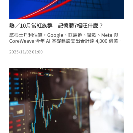
熱／10月當紅族群 記憶體7檔旺什麼？
摩根士丹利估算，Google、亞馬遜、微軟、Meta 與 
CoreWeave 今年 AI 基礎建設支出合計達 4,000 億美
元，推升伺服器與 PC 更新潮，使 DDR5 記憶體需求暴
2025/11/02 01:00
增。Fusion Worldwide 指出，伺服器廠商對 DDR5 的
拉貨速度遠超預期，價格正「以極快速度上升」。