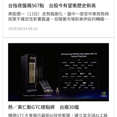
台指夜盤飆567點 台股今有望衝歷史新高
美股週一（13日）走勢戲劇化，盤中一度受中東局勢與
政策不確定性影響震盪，但隨著市場對美伊談判轉趨樂
觀，四大指數尾盤急拉，全面逼近當日高點。標普500
2026/04/14 06:24
指數上漲逾1%，成功收復伊朗戰事以來的失土，道瓊
指數同步上揚約300點，那斯達克指數則大漲逾1.2%，
科技股再度成為市場主攻核心。費城半導體指數強彈
1.68%，顯示資金重新回流AI與半導體族群。台股在美
股強彈與地緣政治緩和下，今(14)日有望延續漲勢並挑
戰歷史高點。
熱／黃仁勳GTC總點將 台廠30檔
輝達GTC大會揭示最新AI技術藍圖，確立其全球AI工廠