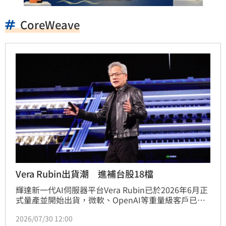
CoreWeave
Vera Rubin出貨潮 進補台股18檔
輝達新一代AI伺服器平台Vera Rubin已於2026年6月正
式量產並開始出貨，微軟、OpenAI等重量級客戶已取
得測試機架。該平台透過簡化機架線纜與導入自動化組
2026/07/30 12:00
裝，顯著提升良率，單價更高達700至800萬美元。此