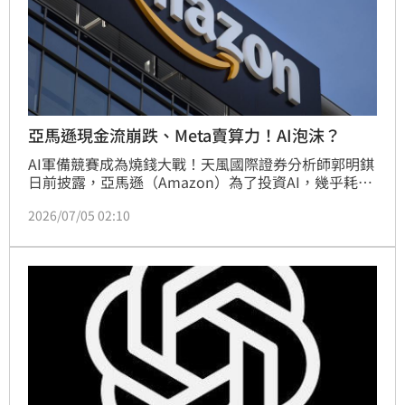
亞馬遜現金流崩跌、Meta賣算力！AI泡沫？
AI軍備競賽成為燒錢大戰！天風國際證券分析師郭明錤
日前披露，亞馬遜（Amazon）為了投資AI，幾乎耗盡
自由現金流，只得對消費電子的處理器開刀，20年來首
2026/07/05 02:10
度拋棄外購，改採自研晶片，並選定台廠世芯-
KY（3661）為獨家合作夥伴。與此同時，Meta驚傳尋
求租售過剩AI算力，引爆市場對泡沫破滅的恐慌，掀起
近期的晶片股拋售潮。