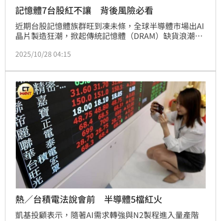
記憶體7台股紅不讓 背後風險必看
近期台股記憶體族群旺到凍未條，全球半導體市場出AI 
晶片製造狂潮，掀起傳統記憶體（DRAM）缺貨浪潮。
隨三星、SK hynix、美光（Micron）等大廠將產線集
2025/10/28 04:15
中於高頻寬記憶體(HBM)與 AI 加速晶片，通用型 
DRAM 與 NAND Flash 的產能反而明顯收縮。這波缺貨
潮背後的推手是雲端巨頭的爆量資本支出。國票投顧此
前推薦包括上游南亞科（2408）、華邦電（2344）。
下游創見（2451）、威剛（3260）、十銓（4967）、
宜鼎（5289）群聯（8299）。
熱／台積電法說會前 半導體5檔紅火
凱基投顧表示，隨著AI需求轉強與N2製程進入量產階