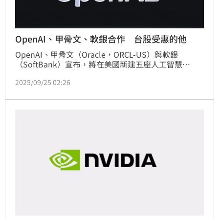
OpenAI、甲骨文、軟銀合作 台股受惠的他
OpenAI、甲骨文（Oracle，ORCL-US）與軟銀
（SoftBank）宣布，將在美國新建五座人工智慧
（AI）資料中心，作為「星門（Stargate）」基礎設施
2025/09/25 02:26
擴展計畫的一部分。永豐投顧指出，此舉延續輝達
（Nvidia）前一日宣布投資 OpenAI 1,000 億美元的動
作，星門計畫總規模達 10GW、投資額約 5,000 億美
元。最新公布的五座資料中心，加上德州阿比林的既有
基地與與 CoreWeave 合作的容量，合計將逼近 7GW，
預計未來三年投資金額高達 4,000 億美元。