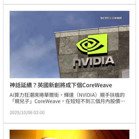
基礎設施投資進入新一波成長周期。國泰期貨報告指
出，ODM 端觀察到 GB 系列伺服器出貨轉趨順暢，全
年出貨量將達約一萬櫃。隨上游 CoWoS 產能持續放
大，月產能將從 2025 年底的 6.5 至 7 萬片，提升至 
2026 年底 11 至 12 萬片，2027 年更可達 14 至 15 萬
片水準。法人估計，2025 與 2026 年 GB 系列出貨量將
分別達 2.4 萬櫃及 5 至 6 萬櫃，AI 伺服器供應鏈需求
仍將維持緊俏。
神話延續？英國新創將成下個CoreWeave
AI算力狂潮席捲華爾街，輝達（NVIDIA）親手扶植的
「親兒子」CoreWeave，在短短不到三個月內股價從
33.51美元飆升最高至187美元，暴漲 458％，也因此誕
2025/10/06 02:00
生三位登上富比世財富排行榜的新人，震撼全球投資
圈。 CoreWeave 專營GPU雲端運算服務，成為 
OpenAI 與 Anthropic 等AI巨頭的算力供應商，被外界
稱為「AI界的特斯拉」。