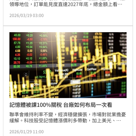
領導地位，訂單能見度直達2027年底，總金額上看一
兆美元。隨著Vera Rubin NVL 72系統量產，AI伺服
2026/03/19 03:00
器、散熱、電源、光通訊等基礎建設需求激增，為台廠
供應鏈帶來強勁成長動能。法人點名台積電、鴻海、緯
創、廣達、奇鋐、雙鴻、台達電、光寶科、貿聯-KY與
波若威等業者，預期其產品出貨將成為營收創高新引
擎。輝達亦佈局AI代理系統與太空應用，未來資料中心
將更重視數據吞吐量與成本優化。四大公有雲龍頭預計
2026年第二季導入Vera Rubin平台，顯示AI市場潛力
龐大，台廠供應鏈全面受惠。
記憶體被課100%關稅 台廠如何布局一次看
聯準會維持利率不變，經濟穩健擴張，市場對就業擔憂
緩解。科技股受記憶體漲價利多帶動，加上美光、
CoreWeave等大廠投資，AI供應鏈持續火熱。台積電
2026/01/29 11:00
先進製程需求強勁，帶動半導體設備商獲利，晶圓代工