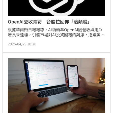
OpenAI營收青筍 台股拉回佈「這類股」
根據華爾街日報報導，AI領頭羊OpenAI因營收與用戶
增長未達標，引發市場對AI投資回報的疑慮，拖累美股
及台積電股價重挫。法人指出，市場焦點已從投資題材
2026/04/29 10:20
轉向獲利能見度，AI發展正由事件驅動轉為長期結構性
成長。即便短期資金波動，但在高效能運算需求與內
資、ETF買盤支撐下，台股基本面依然強韌。建議投資
人關注具技術門檻的中小型關鍵零組件，以長期配置應
對市場波動，掌握AI產業的實質成長紅利。