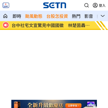
登入
即時
颱風動態
台股怎投資
熱門
影音
熱搜
轟這
談中聯風波 蘇南維:靠近選舉怎麼講都失焦
每投1
果