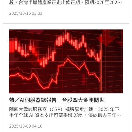
段，台灣半導體產業正走出修正期，預期2026至2027
年將展開新一輪成長週期，首選為台積電（2330）預
2025/10/15 03:33
期CoWoS封裝產能將持續上修，並強調晶圓代工競爭
格局未因Intel（INTC.O）近期積極合作案而產生根本
改變。
熱／AI伺服器總報告 台股四大金剛問世
隨四大雲端服務商（CSP）擴張腳步加速，2025 年下
半年全球 AI 資本支出可望季增 23%，優於過去三年平
均。微軟、Meta、xAI 與 Oracle 預計在本月底陸續公
2025/10/09 04:10
布擴增 AI 硬體預算的展望，顯示雲端運算與生成式 AI 