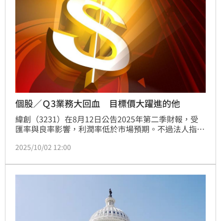
個股／Ｑ3業務大回血 目標價大躍進的他
緯創（3231）在8月12日公告2025年第二季財報，受
匯率與良率影響，利潤率低於市場預期。不過法人指
出，隨著第三季新台幣回貶，以及GB200/GB300良率
2025/10/02 12:00
逐步改善，下半年利潤率可望回升，第二季將成為全年
谷底，預估第三、四季營業淨利率分別為3.3%與
3.1%。