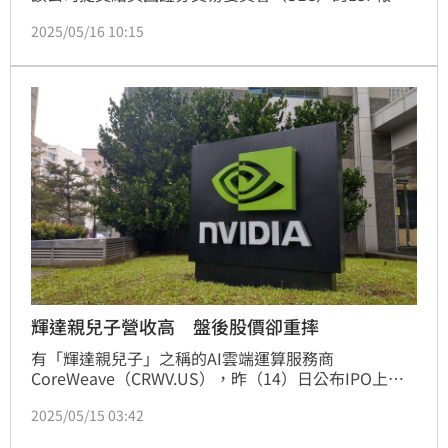
顯示，截至今年第一季，輝達一口氣重金押寶6家AI概
2025/05/16 10:15
念公司，涵蓋算力租賃、AI藥物研發、自動駕駛、半導
體IP授權，市場預測，這6家公司未來有望迎來爆發性
成長，成爲AI產業鏈核心潛力股。
輝達親兒子營收高 盤後股價卻重摔
有「輝達親兒子」之稱的AI雲端運算服務商
CoreWeave（CRWV.US），昨（14）日公布IPO上市
以來首份財報，交出營收暴增420％的亮眼成績單，但
2025/05/15 03:42
因大舉擴張、資本支出爆量，導致市場擔憂獲利壓力，
盤後股價應聲重挫近8％。