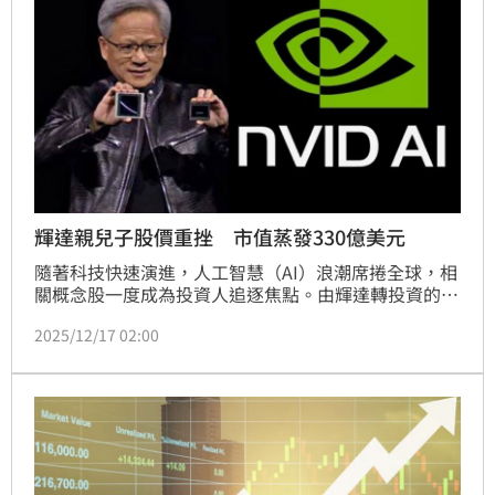
修理最兇的一群。
輝達親兒子股價重挫 市值蒸發330億美元
隨著科技快速演進，人工智慧（AI）浪潮席捲全球，相
關概念股一度成為投資人追逐焦點。由輝達轉投資的雲
端運算新創公司「CoreWeave」，曾在此波AI熱潮中
2025/12/17 02:00
被市場視為明日之星，然而近期卻遭多方面的衝擊，投
資光環迅速褪色，股價持續下探，短短六週內市值蒸發
約330億美元。