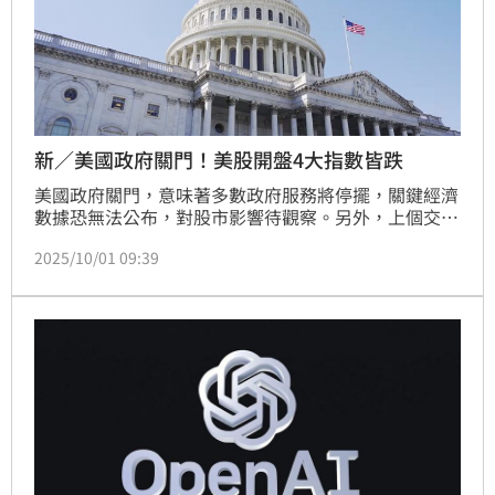
新／美國政府關門！美股開盤4大指數皆跌
美國政府關門，意味著多數政府服務將停擺，關鍵經濟
數據恐無法公布，對股市影響待觀察。另外，上個交易
日輝達市值突破4.5兆美元、美國雲端運算公司
2025/10/01 09:39
CoreWeave宣布與Meta簽下大合約，相關科技股可留
意。今（1）日美股開盤，4大指數暫時小跌。