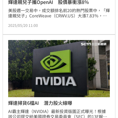
輝達親兒子攜OpenAI 股價暴衝漲8％
美股週一交易中，成交額排名前20的熱門股票中，「輝
達親兒子」CoreWeave（CRWV.US）大漲7.83％，股
價在本月內實現翻倍，成為市場焦點。CoreWeave近
2025/05/20 11:00
期與OpenAI再度簽訂價值高達40億美元的長期雲計算
協議，穩固其在人工智能領域的領先地位，激勵股價大
幅飆升。
輝達掃貨6檔AI 潛力股火線曝
AI霸主輝達（NVIDIA）最新投資版圖正式曝光！根據
該公司提交給美國證券交易委員會（SEC）的13F報告