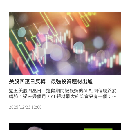
價格具上漲空間。野村投信指出，美國對記憶體關稅傳
聞實質影響有限，更偏向戰略威嚇，凸顯記憶體已提升
至國安層級。HBM、NAND與DRAM在AI浪潮下扮演關
鍵角色，產能缺口預計延續至2027年。整體而言，AI
與先進製程雙重利多支撐台灣半導體產業長期樂觀展
望，投資人可關注相關機會。
美股四巫日反轉 最強投資題材出爐
週五美股四巫日，這段期間被殺爛的AI 相關個股終於
轉強，過去幾個月，AI 題材最大的雜音只有一個：資
本支出是不是跑太快了？前基金經理人「萬鈞法人視
2025/12/23 12:00
野」發文指出，題材面，從 GPU、資料中心到雲端服
務，市場一直擔心，這一輪投入是否只停留在模型訓練
階段，一旦進入商業化，需求就會降速。也正因為這個
疑慮，許多本來站在核心位置的公司，反而成了估值被