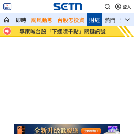
登入
即時
颱風動態
台股怎投資
財經
熱門
影音
8萬
專家喊台股「下週噴千點」關鍵訊號
父親節