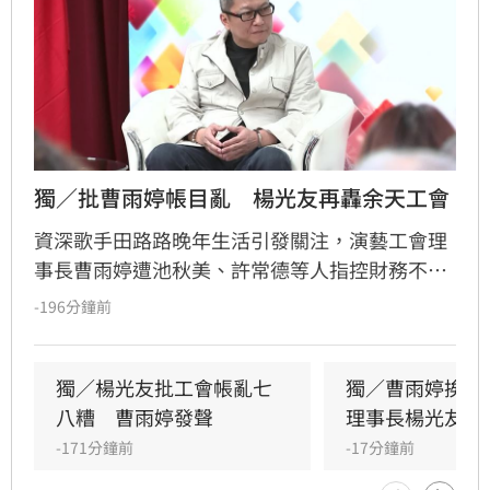
獨／批曹雨婷帳目亂　楊光友再轟余天工會
資深歌手田路路晚年生活引發關注，演藝工會理
事長曹雨婷遭池秋美、許常德等人指控財務不透
明及未照顧資深藝人，引發演藝圈軒然大波。針
-196分鐘前
對李亞萍提及余天過去經營工會的貢獻，前理事
長楊光友出面駁斥，澄清余天所屬工會與演藝工
會無關，更直言演藝圈工會林立現象混亂，強調
獨／楊光友批工會帳亂七
獨／曹雨婷挨轟
自己成立的台灣演藝人員協會運作順利，不願捲
八糟　曹雨婷發聲
理事長楊光友開
入紛爭。這場關於藝人工會權益與財務管理的爭
-171分鐘前
-17分鐘前
議，隨著各界大咖發聲，讓演藝圈內部矛盾浮上