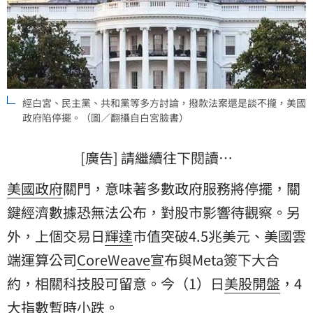
經白宮、民主黨、共和黨等多方討論，撥款法案還是談不攏，美國
政府陷停擺。（圖／翻攝自白宮臉書）
[廣告] 請繼續往下閱讀…
美國政府
關門，意味著多數政府服務將停擺，關
鍵經濟數據恐無法公布，對股市影響待觀察。另
外，上個交易日
輝達
市值突破4.5兆美元、美國雲
端運算公司
CoreWeave
宣布與Meta簽下大合
約，相關科技股可留意。今（1）日
美股
開盤
，4
大指數暫時小跌。