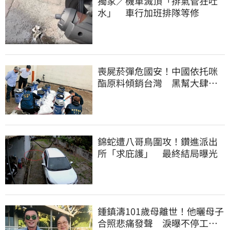
獨家／機車滅頂「排氣管狂吐
水」 車行加班排隊等修
喪屍菸彈危國安！中國依托咪
酯原料傾銷台灣 黑幫大肆走
私震撼國安單位
錦蛇遭八哥鳥圍攻！鑽進派出
所「求庇護」 最終結局曝光
鍾鎮濤101歲母離世！他曬母子
合照悲痛發聲 淚曝不停工原