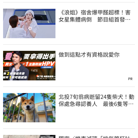
《浪姐》宿舍爆甲醛超標！害
女星集體病倒 節目組首發聲
回應了
做到這點才有資格說愛你
PR
北投7旬翁病逝留24隻柴犬！動
保處急尋認養人 最後6隻等新
主人