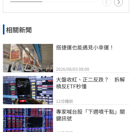
檯面，也凸顯了資深藝人照護制度的結構性問
題，引發社會廣泛關注與討論。
相關新聞
搭捷運也能遇見小幸運！
2026/08/03 08:00
大盤收紅、正二反跌？　拆解
槓反ETF秒懂
12分鐘前
專家喊台股「下週噴千點」關
鍵訊號