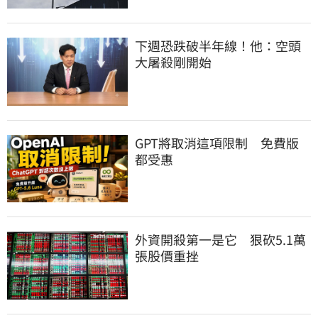
下週恐跌破半年線！他：空頭
大屠殺剛開始
GPT將取消這項限制　免費版
都受惠
外資開殺第一是它　狠砍5.1萬
張股價重挫