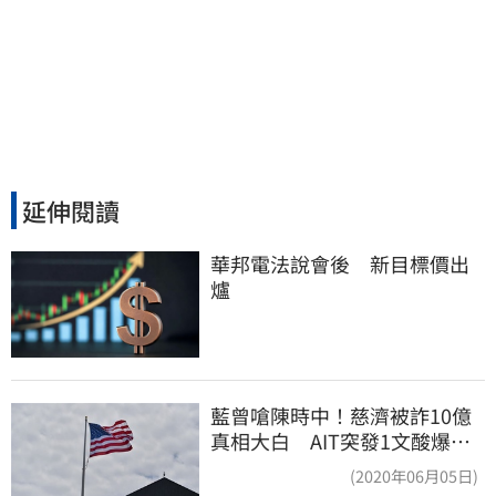
延伸閱讀
華邦電法說會後　新目標價出
爐
藍曾嗆陳時中！慈濟被詐10億
真相大白 AIT突發1文酸爆…
他笑：真的很會
(2020年06月05日)