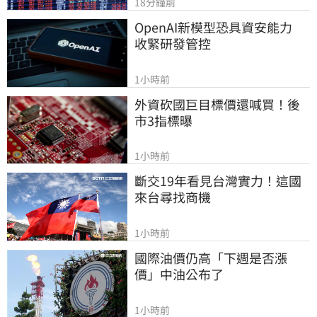
18分鐘前
OpenAI新模型恐具資安能力　
收緊研發管控
1小時前
外資砍國巨目標價還喊買！後
市3指標曝
1小時前
斷交19年看見台灣實力！這國
來台尋找商機
1小時前
國際油價仍高「下週是否漲
價」中油公布了
1小時前