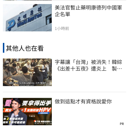
美法官暫止藥明康德列中國軍
企名單
1小時前
其他人也在看
字幕讓「台灣」被消失！韓綜
《出差十五夜》遭炎上 製作
組發聲認錯了
做到這點才有資格說愛你
PR