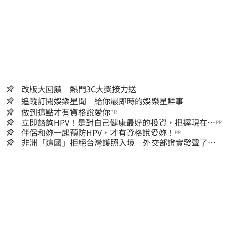
改版大回饋 熱門3C大獎接力送
追蹤訂閱娛樂星聞 給你最即時的娛樂星鮮事
做到這點才有資格說愛你
PR
立即諮詢HPV！是對自己健康最好的投資，把握現在不
PR
嫌晚！
伴侶和妳一起預防HPV，才有資格說愛妳！
PR
非洲「這國」拒絕台灣護照入境 外交部證實發聲了：
持續交涉聯繫