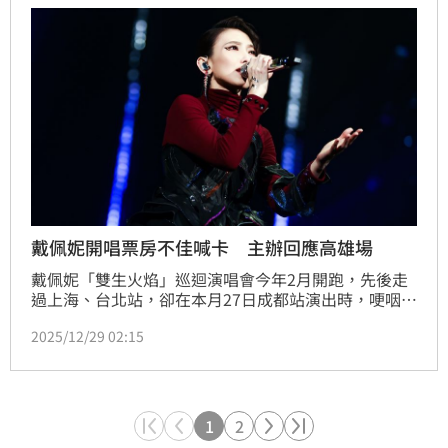
戴佩妮開唱票房不佳喊卡 主辦回應高雄場
戴佩妮「雙生火焰」巡迴演唱會今年2月開跑，先後走
過上海、台北站，卻在本月27日成都站演出時，哽咽宣
布由於票房不如預期，難以負擔舞台成本，因此中國巡
2025/12/29 02:15
演將提前在明年1月17日杭州站畫下句點，原定1月31
日北京、3月7日廣州場次確定取消。消息曝光後，不少
歌迷憂心明年3月21日高雄巨蛋演出受到影響，對此主
辦單位寬宏藝術也回應了。
1
2