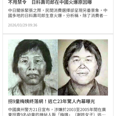
不甩禁令 日料壽司郎在中國火爆原因曝
中日關係緊張之際，民間消費選擇卻呈現另番景象，中
國多地的日料壽司郎生意火爆，分析稱，除了消費者日
益理性的心態，也與北京當前提振消費、保護外資投資
2026/03/29 09:36
有關。
拐9童梅姨終落網！逃亡23年驚人內幕曝光
中國廣州警方21日宣布，涉嫌於2003至2005年間在廣
東拐賣9名幼童的神祕人販「梅姨」（謝姓女子）逃亡