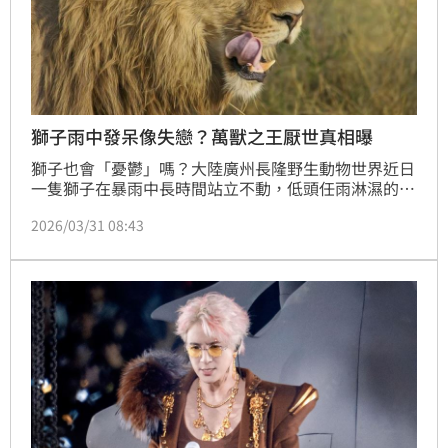
獅子雨中發呆像失戀？萬獸之王厭世真相曝
獅子也會「憂鬱」嗎？大陸廣州長隆野生動物世界近日
一隻獅子在暴雨中長時間站立不動，低頭任雨淋濕的畫
面在網路瘋傳，被形容宛如「失戀男主角」，引發大批
2026/03/31 08:43
網友關注與討論。對此，園方回應表示，該獅子健康狀
況正常，並無異常行為。