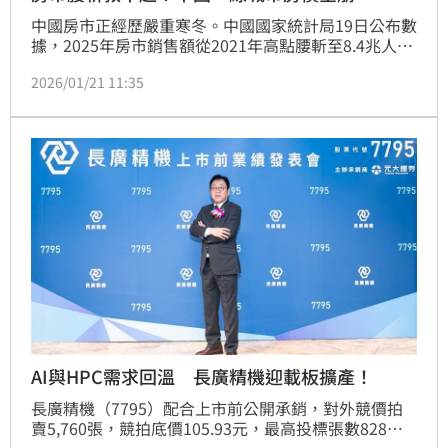
中國房市正經歷嚴重寒冬。中國國家統計局19日公布數
據，2025年房市銷售額從2021年高點腰斬至8.4兆人民
幣，全年投資與銷售面積全面崩潰。儘管官方祭出逾
2026/01/21 11:35
500項救市政策，12月70大城市房價仍持續下探，連北
京、上海等一線城市中古屋也重挫。外媒更示警，這場
房地產危機恐延燒至2030年。
AI與HPC需求回溫 長廣精機迎載板擴產！
長廣精機（7795）配合上市前公開承銷，對外競價拍
賣5,760張，競拍底價105.93元，最高投標張數828