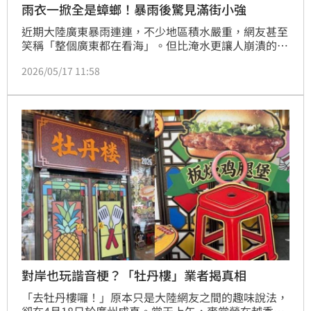
雨衣一掀全是蟑螂！暴雨後驚見滿街小強
近期大陸廣東暴雨連連，不少地區積水嚴重，網友甚至
笑稱「整個廣東都在看海」。但比淹水更讓人崩潰的，
卻是暴雨過後突然大規模出沒的「蟑螂軍團」。有女子
2026/05/17 11:58
冒雨準備移車時，竟發現雨衣、牆角、機車籃甚至整條
路面，全都爬滿密密麻麻的蟑螂，恐怖畫面曝光後瞬間
掀起熱議，讓大批網友直呼「頭皮發麻」、「根本像生
化危機」。
對岸也玩諧音梗？「牡丹樓」業者揭真相
「去牡丹樓囉！」原本只是大陸網友之間的趣味說法，
卻在4月18日於廣州成真。當天上午，麥當勞在越秀區