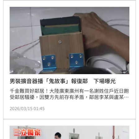
拍下，引發網路高度關注。（記者唐家興）
男裝擴音器播「鬼故事」報復鄰 下場曝光
千金難買好鄰居！大陸廣東廣州有一名謝姓住戶近日飽
受鄰居騷擾，因雙方先前存有矛盾，鄰居李某與盧某竟
採取偏激報復手段，牆上裝擴音器每日循環播放長達10
2026/03/15 01:45
多個小時音效驚悚的「荒山野鬼」鬼故事，導致周邊住
戶苦不堪言。對此，法院認定李某與盧某此舉雖未達法
定噪音分貝標準，但已構成惡意擾民，果斷發出禁止
令，裁定必須立即停止相關行為。