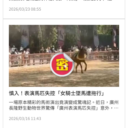
逾20年後終落網。警方分析，梅姨因外貌普通及早期科
2026/03/23 08:55
技偵查受限，得以長期隱身。這起震驚社會的系列拐賣
案，歷經20多年追緝，9名遭拐兒童現已全數尋回，並
與原生家庭團聚。家屬對梅姨落網感到欣慰，強烈期盼
司法能嚴懲，甚至判處死刑，以告慰多年尋子之痛，為
遲來的正義畫下句點。
慎入！表演馬匹失控「女騎士墜馬遭拖行」
一場原本精彩的馬術演出竟演變成驚魂記。近日，廣州
長隆野生動物世界驚傳「廣州表演馬匹失控」意外，一
名專業女騎士在眾目睽睽下不慎墜馬，腳部更疑似被馬
2026/03/16 11:43
鐙死死纏住，導致女騎士墜馬遭拖行數十公尺，現場觀
眾目睹這幕「驚險畫面」紛紛發出尖叫，驚悚瞬間全被