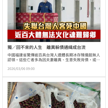
獨／回不來的人生 離異躲債通緝成台流
中國福建省驚傳逾百具台灣人遺體長期冰存殯儀館無人
認領。這些亡者多為因夫妻離異、生意失敗背債，或犯
罪通緝而滯留中國的「台流」，生前「沒有臉回來」台
2026/03/06 09:00
灣，導致身後也難以魂歸故里，廣州、深圳等地亦有類
似案例。為解決此人道困境，快樂天基金會正積極前往
台流聚集城市，建立聯繫資訊並簽署委託書，盼能避免
更多台灣亡者遺體長期滯留異鄉的悲劇，確保其能妥善
安葬，凸顯兩岸間對無主亡者善後處理的迫切需求。