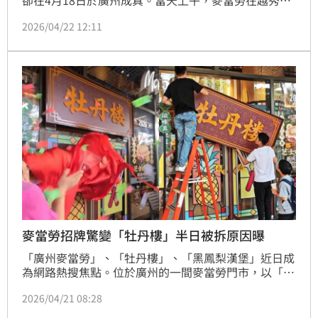
星火1926商場打造首家「牡丹樓」門市，吸引大量年
2026/04/22 12:11
輕人前往朝聖打卡，現場氣氛熱絡。不過，有人發現
「牡丹樓」招牌於當天下午即被拆除，引發外界猜測是
否涉及違規。對此，業者表示該門市僅為快閃活動，並
非遭到取締。
麥當勞招牌驚變「牡丹樓」半日被拆原因曝
「廣州麥當勞」、「牡丹樓」、「黑鳳梨漢堡」近日成
為網路熱搜焦點。位於廣州的一間麥當勞門市，以「牡
丹樓」復古招牌短暫亮相，將西式快餐店搖身一變成充
2026/04/21 08:28
滿粵式懷舊風格的「老字號」：然而，短短半日，該店
即將招牌拆下，引爆討論。不過，在網友得知為何拆下