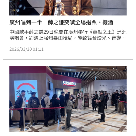
廣州唱到一半 薛之謙突喊全場退票、機酒
中國歌手薛之謙29日晚間在廣州舉行《萬獸之王》巡迴
演唱會，卻遇上強烈暴雨攪局，導致舞台燈光、音響及
LED等設備接連出現故障，整體演出效果大打折扣。演
2026/03/30 01:11
出進行到一半時，薛之謙在台上向觀眾致歉，坦言原先
並未掌握設備損壞的嚴重程度，直到實際演出後才發現
問題頻出。