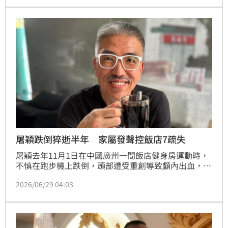
建議，青年赴中前應先選修兩岸關係相關課程，建立先
備知識以識破中共敘事陷阱。他強調交流應建立在對等
尊嚴基礎上，呼籲國人切勿因一時誘惑淪為統戰樣板，
並務必留意赴中人身安全。
屠穎跌倒猝逝半年 家屬發聲控飯店7疏失
屠穎去年11月1日在中國廣州一間飯店健身房運動時，
不慎在跑步機上跌倒，頭部遭受重創導致顱內出血，最
終不幸離世，享年62歲。他日前獲頒第37屆金曲獎特
2026/06/29 04:03
別貢獻獎，由摯友辛曉琪擔任引言人、遺孀馮苓儀與兒
子屠衡代為領獎，真摯致詞感動全場。沒想到典禮結束
2天，家屬與合作多年的滾石唱片等公司今（29）日發
表聯合聲明，痛批事發飯店7項缺失。