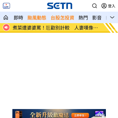
登入
即時
颱風動態
台股怎投資
熱門
影音
熱搜
像台
新／白海豚近北部海面！氣象署發豪雨特
南電Q
報