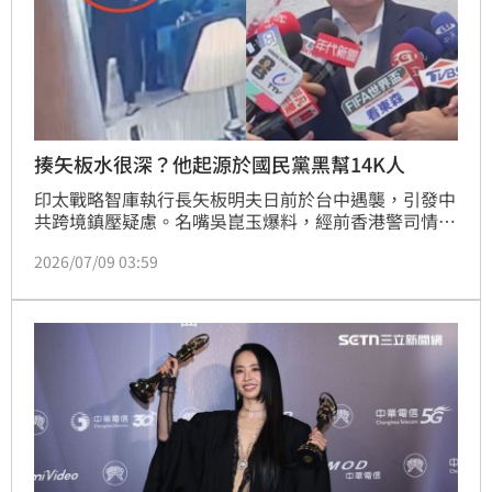
揍矢板水很深？他起源於國民黨黑幫14K人
印太戰略智庫執行長矢板明夫日前於台中遇襲，引發中
共跨境鎮壓疑慮。名嘴吳崑玉爆料，經前香港警司情報
科人員辨識，涉案中國籍嫌犯廖港發具備著名黑幫
2026/07/09 03:59
「14K」背景。該組織源於國民黨中將葛肇煌，隨後撤
退至香港，但近年已被北京招安，淪為執行政治任務的
僱傭兵。此外，有知情人士指出，廖嫌恐為組織底層跑
腿，此事件背後水很深。此案不僅震驚社會，更揭示中
共透過染紅黑幫勢力，在海外執行骯髒任務的政治操
作，相關單位正深入釐