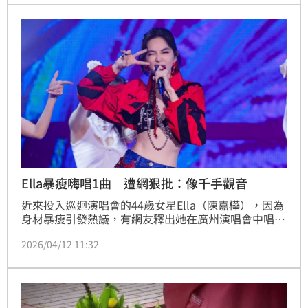
招牌的真相後，都不禁會心一笑，堪稱將諧音梗玩到極
致的神操作。（記者唐家興）
Ella暴瘦嗨唱1曲 遭網狠批：像千手觀音
近來投入巡迴演唱會的44歲女星Ella（陳嘉樺），因為
身材暴瘦引發熱議，有網友釋出她在廣州演唱會中唱跳
〈美麗新世界〉的影片，崩潰表示「我的童年毀了」。
2026/04/12 11:32
蔡佩伶報導