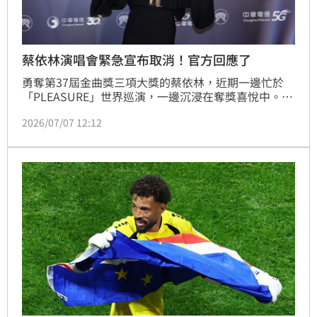
蔡依林演唱會緊急宣布取消！官方回應了
勇奪第37屆金曲獎三項大獎的蔡依林，近期一邊忙於
「PLEASURE」世界巡演，一邊沉浸在奪獎喜悅中。不
過，原定8月29、30日舉辦的天津演唱會卻因官方公告
2026/07/07 12:12
緊急取消，引發外界高度關注。如今更傳出，她已規劃
明年1月重返台北大巨蛋開唱，再度掀起歌迷熱議。