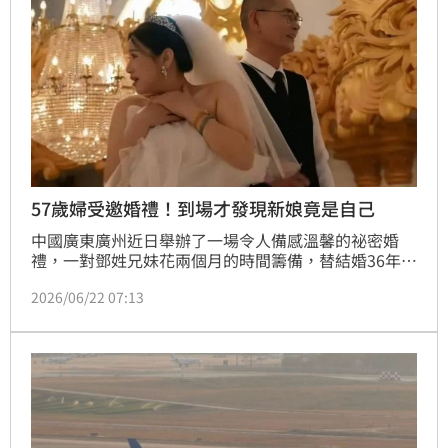
57歲婦受邀婚禮！到場才發現新娘竟是自己
中國廣東廣州近日舉辦了一場令人備感溫馨的祕密婚
禮，一對鄧姓兄妹花兩個月的時間籌備，替結婚36年的
父母補辦婚宴，57歲鄧母原以為只是受邀參加婚禮，沒
2026/06/22 07:13
想到踏進會場後才發現主角竟是自己，當場又驚又喜，
感動落淚。