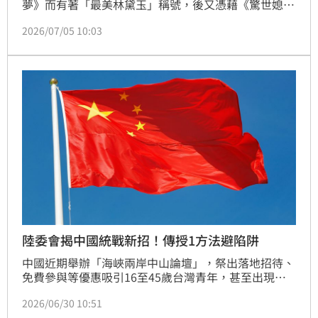
夢》而有著「最美林黛玉」稱號，後又憑藉《驚世媳
婦》爆紅，被封為「台灣第一媳婦」，演藝實力備受肯
2026/07/05 10:03
定，近日她赴新疆。
陸委會揭中國統戰新招！傳授1方法避陷阱
中國近期舉辦「海峽兩岸中山論壇」，祭出落地招待、
免費參與等優惠吸引16至45歲台灣青年，甚至出現
「中國台灣」花牌。對此，陸委會主委邱垂正嚴正示
2026/06/30 10:51
警，直指這類低價招攬活動具備強烈統戰色彩。邱垂正