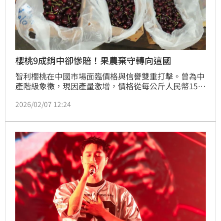
櫻桃9成銷中卻慘賠！果農棄守轉向這國
智利櫻桃在中國市場面臨價格與信譽雙重打擊。曾為中
產階級象徵，現因產量激增，價格從每公斤人民幣150
元暴跌至47元，跌幅近七成。主因是智利櫻桃種植面積
2026/02/07 12:24
翻倍，本季產量預估達65.5萬噸，逾九成銷往中國，加
上品種採收期重疊致供過於求。然而，價格雪崩卻引發
品質爭議，消費者抱怨櫻桃發黑、變軟、腐爛。面對中
國困境，智利出口商積極分散風險，對美國出口量激
增。智利櫻桃過度依賴單一市場弊端浮現，全球貿易版
圖恐重組，