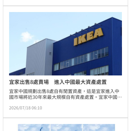
起，民眾只要支付人民幣10至60元（約新台幣40至250
元），甚至更低的價格，就能預約一至兩小時與狗狗互
動、散步或陪玩，不僅成為新型態療癒服務，也掀起外
界對寵物安全及責任歸屬的討論。
宜家出售8處賣場 進入中國最大資產處置
宜家中國規劃出售8處自有閒置資產，這是宜家進入中
國市場將近30年來最大規模自有資產處置。宜家中國今
年2月一口氣關閉7家實體賣場，目的在於優化成本、提
2026/07/18 06:10
升效率。