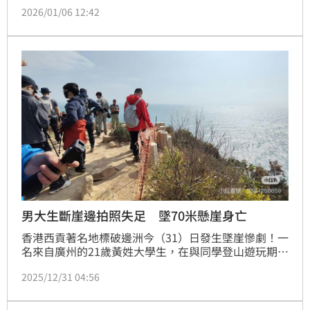
張，暫定承銷價125元。1月12日抽籤，預計1月16日掛
2026/01/06 12:42
牌。公司近年雖面臨ABF載板產業，去庫存與下游客戶
資本支出遞延影響，但受惠於高階機種占比提升，毛利
率仍維持在44%至45%高檔水準，展現高度抗景氣能
力。
男大生斷崖邊拍照失足 墜70米懸崖身亡
香港西貢著名地標破邊洲今（31）日發生墜崖慘劇！一
名來自廣州的21歲黃姓大學生，在與同學登山遊玩期
間，疑為了捕捉美景拍照不慎失去平衡失足，從約70米
2025/12/31 04:56
高的懸崖山頂墜落海面。儘管水警及消防迅速趕抵將其
救起，但因傷勢過重，隨後證實不治。