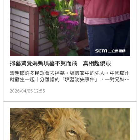
掃墓驚覺媽媽墳墓不翼而飛 真相超傻眼
清明節許多民眾會去掃墓，緬懷家中的先人，中國廣州
就發生一起十分離譜的「墳墓消失事件」，一對兄妹去
為母親掃墓時，發現整座墳墓不翼而飛。
2026/04/05 12:55