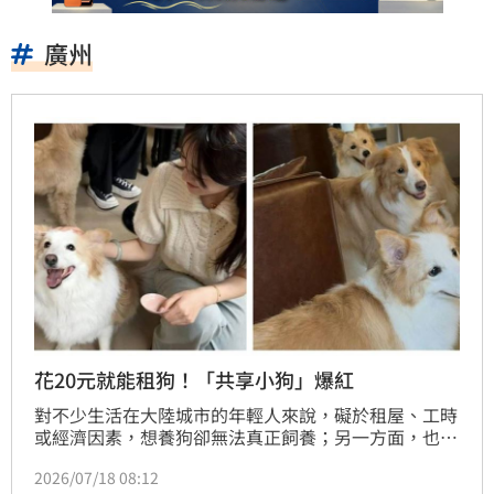
廣州
花20元就能租狗！「共享小狗」爆紅
對不少生活在大陸城市的年輕人來說，礙於租屋、工時
或經濟因素，想養狗卻無法真正飼養；另一方面，也有
不少飼主因工作忙碌，擔心毛孩長時間獨自在家太過無
2026/07/18 08:12
聊。看準這兩種需求，「共享小狗」近來在大陸快速興