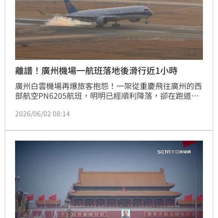
離譜！廣州機場一航班落地後滑行近1小時
廣州白雲機場再爆旅客抱怨！一架從重慶飛往廣州的西
部航空PN6205航班，明明已經順利降落，卻在跑道上
滑行近1個小時才靠橋下客，讓大批乘客傻眼。由於滑
2026/06/02 08:14
行時間長達58分鐘，幾乎占整趟飛行時間的六成，引發
網友怒批「飛機都降落了，怎麼還要坐一小時？」(記
者唐家興)