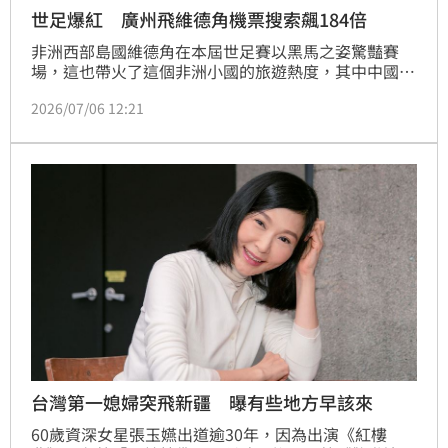
世足爆紅 廣州飛維德角機票搜索飆184倍
非洲西部島國維德角在本屆世足賽以黑馬之姿驚豔賽
場，這也帶火了這個非洲小國的旅遊熱度，其中中國廣
州飛往維德角首都普拉伊亞（Praia）的機票搜索量暴
2026/07/06 12:21
增184倍。
台灣第一媳婦突飛新疆 曝有些地方早該來
60歲資深女星張玉嬿出道逾30年，因為出演《紅樓