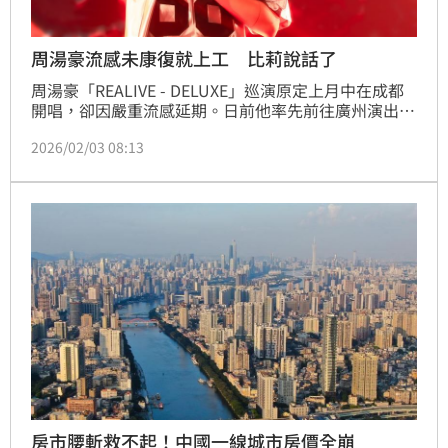
周湯豪流感未康復就上工 比莉說話了
周湯豪「REALIVE - DELUXE」巡演原定上月中在成都
開唱，卻因嚴重流感延期。日前他率先前往廣州演出，
表示「成都雖然延期到3月，但我一定會加倍還給大
2026/02/03 08:13
家」，並幽默笑說：「我雖然還沒完全康復，我的腦子
還有點腦霧，但是無論如何，還是會毫無保留的！」
房市腰斬救不起！中國一線城市房價全崩