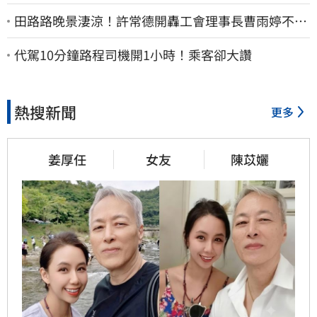
田路路晚景淒涼！許常德開轟工會理事長曹雨婷不忍
了：別只包紅包慰問
代駕10分鐘路程司機開1小時！乘客卻大讚
熱搜新聞
更多
姜厚任
女友
陳苡孋