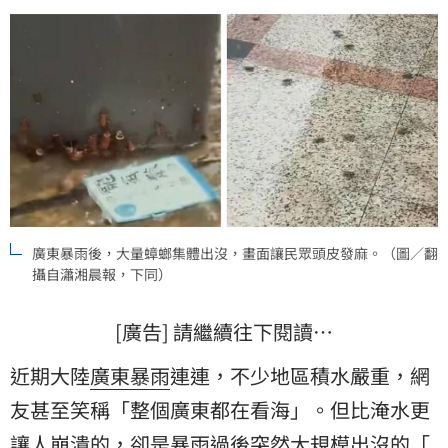
廣東暴雨後，大量蟑螂集體出沒，畫面讓民眾頭皮發麻。（圖／翻
攝自瀟湘晨報，下同）
[廣告] 請繼續往下閱讀…
近期大陸
廣東
暴雨
連連，不少地區積水嚴重，網
友甚至笑稱「整個廣東都在看海」。但比淹水更
讓人崩潰的，卻是暴雨過後突然大規模出沒的「