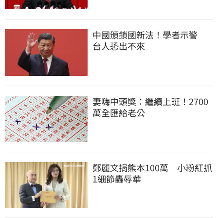
中國頒鎖國新法！學者示警　
台人恐出不來
妻嗨中頭獎：繼續上班！2700
萬全匯給老公
鄭麗文捐熊本100萬　小粉紅抓
1細節轟辱華