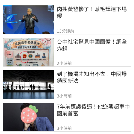
肉搜黃爸慘了！惹毛輝達下場
曝
13分鐘前
台中社宅驚見中國國徽！網全
炸鍋
2小時前
到了機場才知出不去！中國爆
鎖國新法
3小時前
7年前遭譏傻逼！他逆襲超車中
國前首富
3小時前