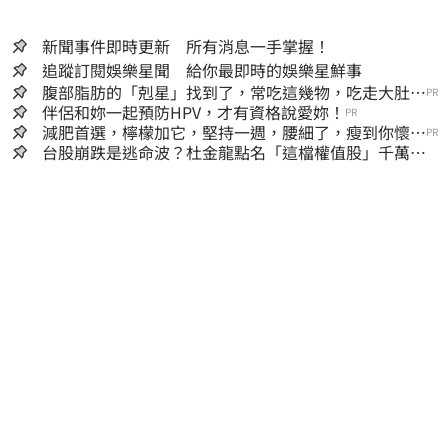
新聞事件即時更新 所有消息一手掌握！
追蹤訂閱娛樂星聞 給你最即時的娛樂星鮮事
腹部脂肪的「剋星」找到了，常吃這幾物，吃走大肚
PR
囊，瘦出小蠻腰
伴侶和妳一起預防HPV，才有資格說愛妳！
PR
減肥首選，檸檬加它，堅持一週，腰細了，瘦到你懷疑
PR
人生
台股崩跌是逃命波？杜金龍點名「這檔權值股」千萬別
長抱