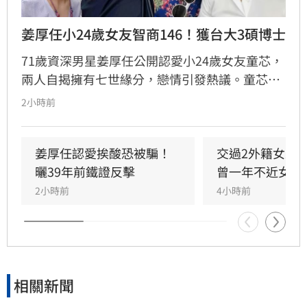
姜厚任小24歲女友智商146！獲台大3碩博士
71歲資深男星姜厚任公開認愛小24歲女友童芯，
兩人自揭擁有七世緣分，戀情引發熱議。童芯被
譽為全方位學霸，擁有146高智商，不僅取得台
2小時前
大三個碩士與博士學位，更曾在美擔任科技研究
員18年。姜厚任因惜才擔任其事業集團總裁，協
助管理跨領域資源，讓童芯專注研發。童芯除學
姜厚任認愛挨酸恐被騙！
交過2外籍女友
術成就外，還具備特殊靈性體驗，曾在廟宇創下
曬39年前鐵證反擊
曾一年不近女色
連續擲出42個聖筊的奇蹟。兩人超越傳統男女情
2小時前
4小時前
愛，以理性思維與能力互補模式，共同經營科
技、文化與農業事業，展開跨越世紀的合作使
命。
相關新聞