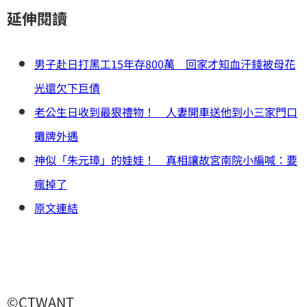
延伸閱讀
男子赴日打黑工15年存800萬 回家才知血汗錢被母花
光還欠下巨債
老公生日收到最狠禮物！ 人妻開車送他到小三家門口
攤牌外遇
神似「朱元璋」的娃娃！ 真相讓故宮南院小編喊：要
瘋掉了
原文連結
©CTWANT