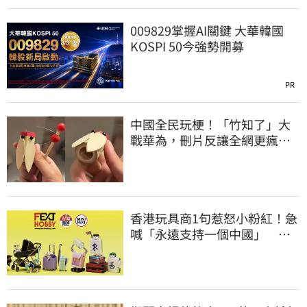
009829掌握AI關鍵 大華韓國
KOSPI 50今強勢開募
PR
中國全民玩梗！「竹知了」大
戰華為，刪片反讓全網更瘋
網友狂酸玻璃心
香港玩具商1句惹怒小粉紅！急
喊「永遠支持一個中國」 慘
被酸爆