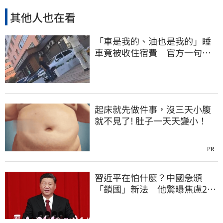
其他人也在看
「車是我的、油也是我的」睡
車竟被收住宿費 官方一句話
打臉飯店
起床就先做件事，沒三天小腹
就不見了! 肚子一天天變小！
PR
習近平在怕什麼？中國急頒
「鎖國」新法 他驚曝焦慮2
事：恐慌鞏固政權