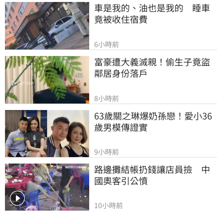
車是我的、油也是我的　睡車
竟被收住宿費
6小時前
富豪遭大義滅親！偷生子竟盜
鄰居身份落戶
8小時前
63歲關之琳爆奶孫戀！愛小36
歲男模傳證實
9小時前
路邊攤結帳扔錢讓店員撿　中
國奧客引公憤
10小時前