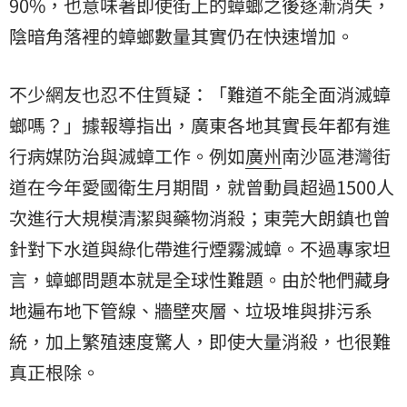
90%，也意味著即使街上的蟑螂之後逐漸消失，
陰暗角落裡的蟑螂數量其實仍在快速增加。
不少網友也忍不住質疑：「難道不能全面消滅蟑
螂嗎？」據報導指出，廣東各地其實長年都有進
行病媒防治與滅蟑工作。例如
廣州
南沙區港灣街
道在今年愛國衛生月期間，就曾動員超過1500人
次進行大規模清潔與藥物消殺；東莞大朗鎮也曾
針對下水道與綠化帶進行煙霧滅蟑。不過專家坦
言，蟑螂問題本就是全球性難題。由於牠們藏身
地遍布地下管線、牆壁夾層、垃圾堆與排污系
統，加上繁殖速度驚人，即使大量消殺，也很難
真正根除。