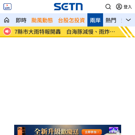
登入
即時
颱風動態
台股怎投資
兩岸
熱門
影音
、昏
7縣市大雨特報開轟 白海豚減慢、雨炸3
國道傳
天
醫