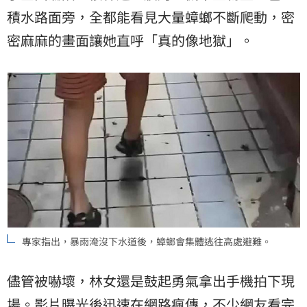
積水路面旁，全都能看見大量蟑螂不斷爬動，密
密麻麻的畫面讓她直呼「真的像地獄」。
專家指出，暴雨淹沒下水道後，蟑螂會集體逃往高處避難。
儘管被嚇壞，林女還是鼓起勇氣拿出手機拍下現
場。影片曝光後迅速在網路瘋傳，不少網友看完