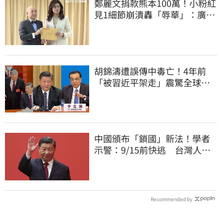
鄭麗文捐款熊本100萬！小粉紅
見1細節崩潰轟「辱華」：廣西
水災怎不捐
胡錦濤遭誤傳中毒亡！4年前
「被習近平架走」震驚全球
李克強猝逝被挖
中國頒布「鎖國」新法！學者
示警：9/15前快逃 台灣人也
被規範恐出不來
Recommended by