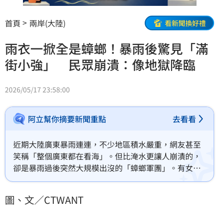
首頁
兩岸(大陸)
看新聞換好禮
雨衣一掀全是蟑螂！暴雨後驚見「滿
街小強」 民眾崩潰：像地獄降臨
2026/05/17 23:58:00
阿立幫你摘要新聞重點
去看看
近期大陸廣東暴雨連連，不少地區積水嚴重，網友甚至
笑稱「整個廣東都在看海」。但比淹水更讓人崩潰的，
卻是暴雨過後突然大規模出沒的「蟑螂軍團」。有女子
冒雨準備移車時，竟發現雨衣、牆角、機車籃甚至整條
路面，全都爬滿密密麻麻的蟑螂，恐怖畫面曝光後瞬間
圖、文／CTWANT
掀起熱議，讓大批網友直呼「頭皮發麻」、「根本像生
化危機」。