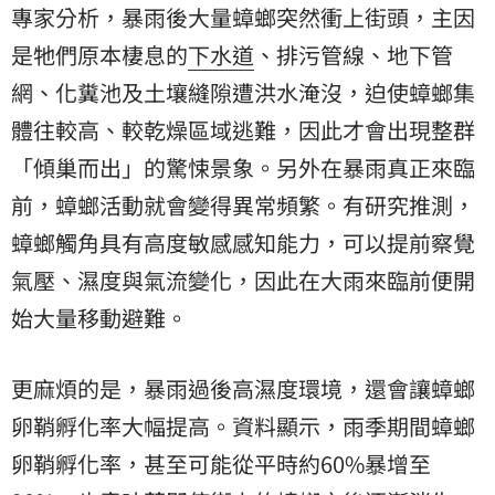
專家分析，暴雨後大量蟑螂突然衝上街頭，主因
是牠們原本棲息的
下水道
、排污管線、地下管
網、化糞池及土壤縫隙遭洪水淹沒，迫使蟑螂集
體往較高、較乾燥區域逃難，因此才會出現整群
「傾巢而出」的驚悚景象。另外在暴雨真正來臨
前，蟑螂活動就會變得異常頻繁。有研究推測，
蟑螂觸角具有高度敏感感知能力，可以提前察覺
氣壓、濕度與氣流變化，因此在大雨來臨前便開
始大量移動避難。
更麻煩的是，暴雨過後高濕度環境，還會讓蟑螂
卵鞘
孵化率大幅提高。資料顯示，雨季期間蟑螂
卵鞘孵化率，甚至可能從平時約60%暴增至