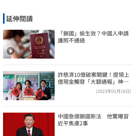
延伸閱讀
「鎖國」偷生效？中國人申請
護照不通過
詐慈濟10億破案關鍵！提領上
億現金觸發「大額通報」神鬼
律師遭擊落內幕
(2023年01月18日)
中國急頒鎖國新法　他驚曝習
近平焦慮2事