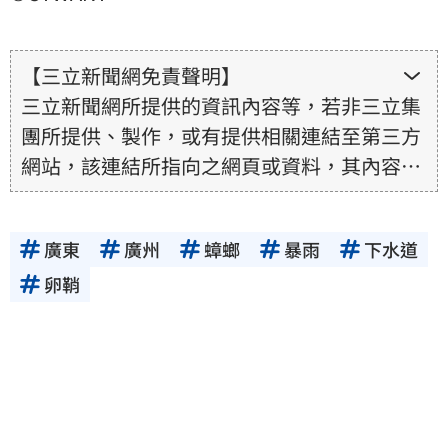
【三立新聞網免責聲明】
三立新聞網所提供的資訊內容等，若非三立集
團所提供、製作，或有提供相關連結至第三方
網站，該連結所指向之網頁或資料，其內容均
為所連結網站提供，相關權利均為該網站、內
容提供者或合法權利人所有，三立集團不擔保
廣東
廣州
蟑螂
暴雨
下水道
其真實性、正確性、即時性、完整性或合法
性。三立新聞網所提供的資訊內容，若其著作
卵鞘
權不屬於三立集團所有，使用者未取得內容提
供者（著作權人）許可之前，亦不得擅自轉
貼、重製、變更、散布，否則概由使用者自負
全責。